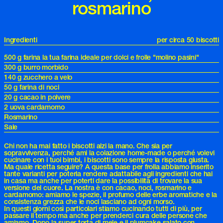
rosmarino
Ingredienti
per circa 50 biscotti
500 g farina la tua farina ideale per dolci e frolle "molino pasini"
300 g burro morbido
140 g zucchero a velo
50 g farina di noci
20 g cacao in polvere
2 uova cardamomo
Rosmarino
Sale
Chi non ha mai fatto i biscotti alzi la mano. Che sia per
sopravvivenza, perché ami la colazione home-made o perché volevi
cucinare con i tuoi bimbi, i biscotti sono sempre la risposta giusta.
Ma quale ricetta seguire? A questa base per frolla abbiamo inserito
tante varianti per poterla rendere adattabile agli ingredienti che hai
in casa ma anche per poterti dare la possibilità di trovare la sua
versione del cuore. La nostra è con cacao, noci, rosmarino e
cardamomo: amiamo le spezie, il profumo delle erbe aromatiche e la
consistenza grezza che le noci lasciano ad ogni morso.
In questi giorni così particolari stiamo cucinando tutti di più, per
passare il tempo ma anche per prenderci cura delle persone che
amiamo. Dopo la super
torta di mele
e il
plumcake salato con