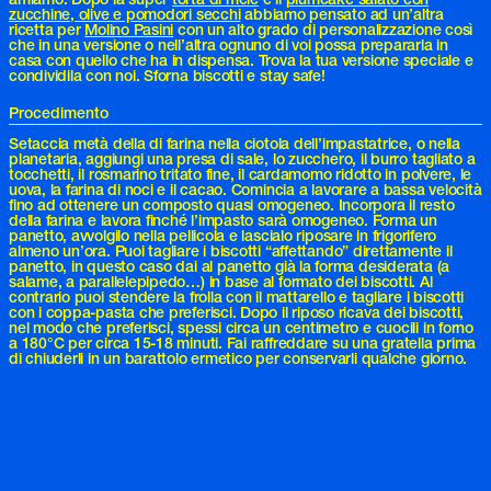
zucchine, olive e pomodori secchi
abbiamo pensato ad un’altra
ricetta per
Molino Pasini
con un alto grado di personalizzazione così
che in una versione o nell’altra ognuno di voi possa prepararla in
casa con quello che ha in dispensa. Trova la tua versione speciale e
condividila con noi. Sforna biscotti e stay safe!
Procedimento
Setaccia metà della di farina nella ciotola dell’impastatrice, o nella
planetaria, aggiungi una presa di sale, lo zucchero, il burro tagliato a
tocchetti, il rosmarino tritato fine, il cardamomo ridotto in polvere, le
uova, la farina di noci e il cacao. Comincia a lavorare a bassa velocità
fino ad ottenere un composto quasi omogeneo. Incorpora il resto
della farina e lavora finché l’impasto sarà omogeneo. Forma un
panetto, avvolgilo nella pellicola e lascialo riposare in frigorifero
almeno un’ora. Puoi tagliare i biscotti “affettando” direttamente il
panetto, in questo caso dai al panetto già la forma desiderata (a
salame, a parallelepipedo…) in base al formato dei biscotti. Al
contrario puoi stendere la frolla con il mattarello e tagliare i biscotti
con i coppa-pasta che preferisci. Dopo il riposo ricava dei biscotti,
nel modo che preferisci, spessi circa un centimetro e cuocili in forno
a 180°C per circa 15-18 minuti. Fai raffreddare su una gratella prima
di chiuderli in un barattolo ermetico per conservarli qualche giorno.