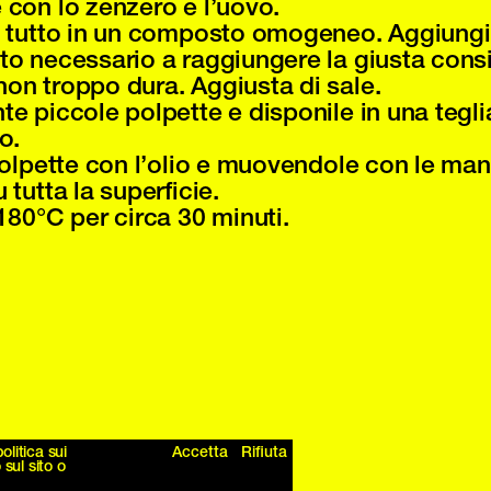
 con lo zenzero e l’uovo.
l tutto in un composto omogeneo. Aggiungi 
to necessario a raggiungere la giusta cons
on troppo dura. Aggiusta di sale.
te piccole polpette e disponile in una tegl
o.
 polpette con l’olio e muovendole con le man
 tutta la superficie.
180°C per circa 30 minuti.
litica sui
Accetta
Rifiuta
sul sito o