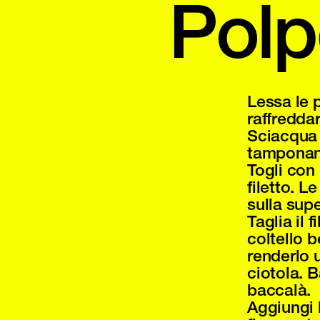
Polp
Lessa le p
raffreddar
Sciacqua i
tamponand
Togli con 
filetto. 
sulla supe
Taglia il 
coltello be
renderlo 
ciotola. B
baccalà.
Aggiungi l