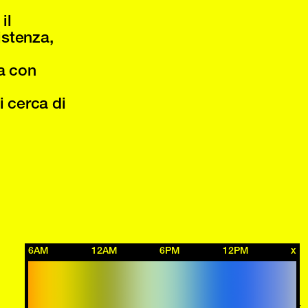
il
istenza,
ia con
i cerca di
6AM
12AM
6PM
12PM
x
Privacy Policy
Web Credit