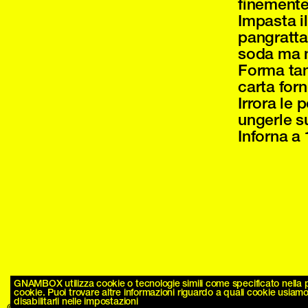
finemente
Impasta i
pangratta
soda ma n
Forma tan
carta forn
Irrora le
ungerle su
Inforna a 
GNAMBOX utilizza cookie o tecnologie simili come specificato nella po
cookie. Puoi trovare altre informazioni riguardo a quali cookie usiamo 
disabilitarli nelle impostazioni
© GNAMBOX 2026