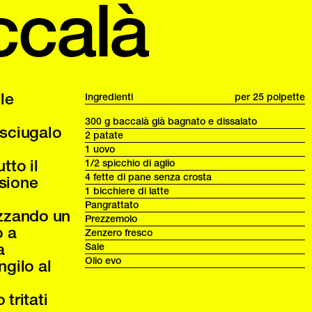
ccalà
le
Ingredienti
per 25 polpette
300 g baccalà già bagnato e dissalato
asciugalo
2 patate
1 uovo
tto il
1/2 spicchio di aglio
4 fette di pane senza crosta
ssione
1 bicchiere di latte
Pangrattato
lizzando un
Prezzemolo
o a
Zenzero fresco
a
Sale
Olio evo
ngilo al
tritati