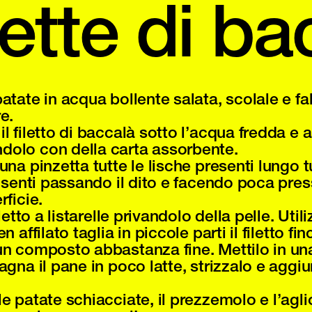
ette di ba
atate in acqua bollente salata, scolale e fal
e.
l filetto di baccalà sotto l’acqua fredda e 
olo con della carta assorbente.
una pinzetta tutte le lische presenti lungo tu
Le senti passando il dito e facendo poca pre
rficie.
filetto a listarelle privandolo della pelle. Uti
n affilato taglia in piccole parti il filetto fin
un composto abbastanza fine. Mettilo in un
agna il pane in poco latte, strizzalo e aggiu
e patate schiacciate, il prezzemolo e l’aglio 