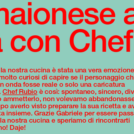
maionese a
a con Che
lla nostra cucina è stata una vera emozione
olto curiosi di capire se il personaggio c
n onda fosse reale o solo una caricatura
.
Chef Rubio
è così: spontaneo, sincero, div
 ammetterlo, non volevamo abbandonasse 
po averlo visto preparare la sua ricetta e a
a insieme. Grazie Gabriele per essere pas
la nostra cucina e speriamo di rincontrarti
mo! Daje!