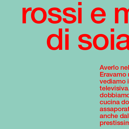
rossi e 
di soi
Averlo ne
Eravamo m
vediamo i
televisiva
dobbiamo
cucina do
assaporat
anche dal
prestissi