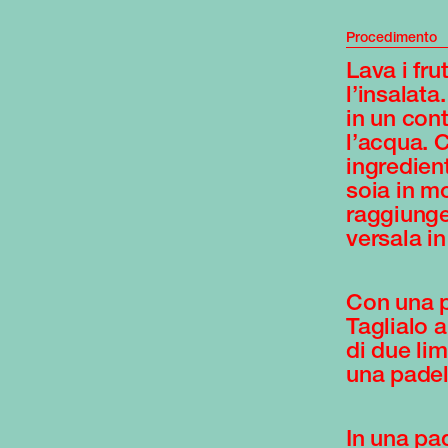
Procedimento
Lava i fru
l’insalata
in un cont
l’acqua. 
ingredient
soia in m
raggiunge
versala in
Con una p
Taglialo a
di due lim
una padel
In una pad