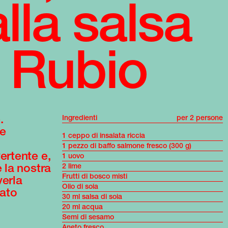
lla salsa
f Rubio
.
Ingredienti
per 2 persone
he
1 ceppo di insalata riccia
1 pezzo di baffo salmone fresco (300 g)
ertente e,
1 uovo
la nostra
2 lime
Frutti di bosco misti
verla
Olio di soia
sato
30 ml salsa di soia
20 ml acqua
Semi di sesamo
Aneto fresco