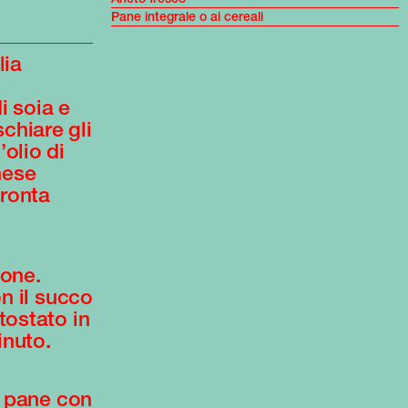
Pane integrale o ai cereali
lia
i soia e
chiare gli
olio di
nese
pronta
mone.
on il succo
tostato in
inuto.
di pane con