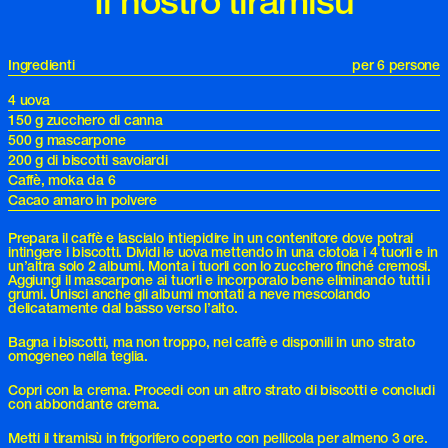
Il nostro tiramisù
Ingredienti
per 6 persone
4 uova
150 g zucchero di canna
500 g mascarpone
200 g di biscotti savoiardi
Caffè, moka da 6
Cacao amaro in polvere
Prepara il caffè e lascialo intiepidire in un contenitore dove potrai
intingere i biscotti. Dividi le uova mettendo in una ciotola i 4 tuorli e in
un’altra solo 2 albumi. Monta i tuorli con lo zucchero finché cremosi.
Aggiungi il mascarpone ai tuorli e incorporalo bene eliminando tutti i
grumi. Unisci anche gli albumi montati a neve mescolando
delicatamente dal basso verso l’alto.
Bagna i biscotti, ma non troppo, nel caffè e disponili in uno strato
omogeneo nella teglia.
Copri con la crema. Procedi con un altro strato di biscotti e concludi
con abbondante crema.
Metti il tiramisù in frigorifero coperto con pellicola per almeno 3 ore.