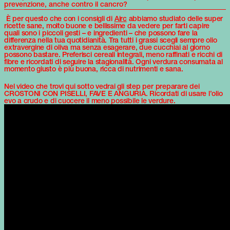
prevenzione, anche contro il cancro?
È per questo che con i consigli di
Airc
abbiamo studiato delle super
ricette sane, molto buone e bellissime da vedere per farti capire
quali sono i piccoli gesti – e ingredienti – che possono fare la
differenza nella tua quotidianità. Tra tutti i grassi scegli sempre olio
extravergine di oliva ma senza esagerare, due cucchiai al giorno
possono bastare. Preferisci cereali integrali, meno raffinati e ricchi di
fibre e ricordati di seguire la stagionalità. Ogni verdura consumata al
momento giusto è più buona, ricca di nutrimenti e sana.
Nel video che trovi qui sotto vedrai gli step per preparare dei
CROSTONI CON PISELLI, FAVE E ANGURIA. Ricordati di usare l’olio
evo a crudo e di cuocere il meno possibile le verdure.