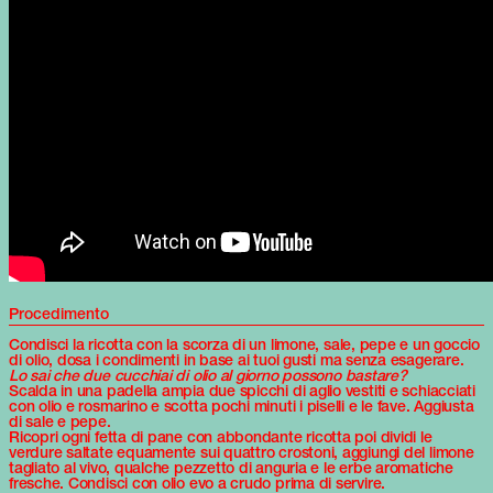
Procedimento
Condisci la ricotta con la scorza di un limone, sale, pepe e un goccio
di olio, dosa i condimenti in base ai tuoi gusti ma senza esagerare.
Lo sai che due cucchiai di olio al giorno possono bastare?
Scalda in una padella ampia due spicchi di aglio vestiti e schiacciati
con olio e rosmarino e scotta pochi minuti i piselli e le fave. Aggiusta
di sale e pepe.
Ricopri ogni fetta di pane con abbondante ricotta poi dividi le
verdure saltate equamente sui quattro crostoni, aggiungi del limone
tagliato al vivo, qualche pezzetto di anguria e le erbe aromatiche
fresche. Condisci con olio evo a crudo prima di servire.