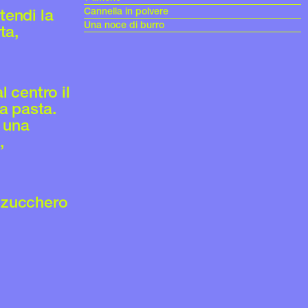
Cannella in polvere
tendi la
Una noce di burro
ta,
l centro il
a pasta.
i una
,
i zucchero