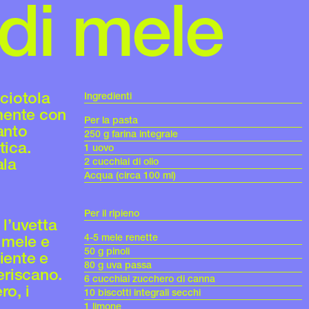
 di mele
 ciotola
Ingredienti
mente con
Per la pasta
anto
250 g farina integrale
tica.
1 uovo
ala
2 cucchiai di olio
Acqua (circa 100 ml)
Per il ripieno
 l’uvetta
4-5 mele renette
e mele e
50 g pinoli
piente e
80 g uva passa
eriscano.
6 cucchiai zucchero di canna
ro, i
10 biscotti integrali secchi
1 limone