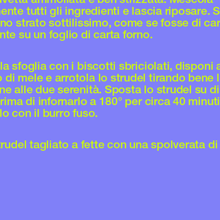
nte tutti gli ingredienti e lascia riposare. S
no strato sottilissimo, come se fosse di car
te su un foglio di carta forno.
a sfoglia con i biscotti sbriciolati, disponi a
di mele e arrotola lo strudel tirando bene l
ne alle due serenità. Sposta lo strudel su d
prima di infornarlo a 180° per circa 40 minuti
o con il burro fuso.
trudel tagliato a fette con una spolverata d