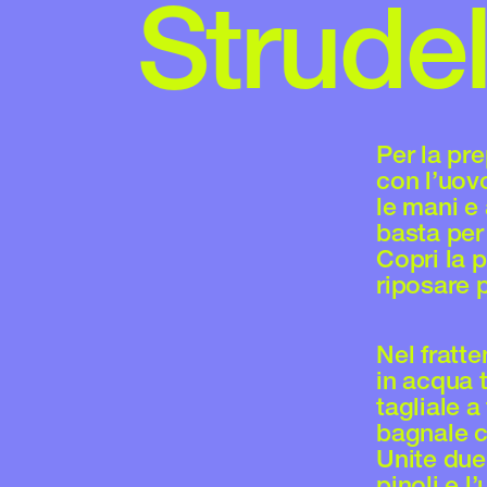
Strudel
Per la pre
con l’uov
le mani e 
basta per 
Copri la p
riposare 
Nel fratte
in acqua t
tagliale a
bagnale c
Unite due 
pinoli e 