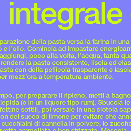
 integrale
parazione della pasta versa la farina in una
o e l’olio. Comincia ad impastare energica
aggiungi, poco alla volta, l’acqua, tanta qu
rendere la pasta consistente, liscia ed elas
asta con della pellicola trasparente e lasci
per mezz’ora a temperatura ambiente.
mpo, per preparare il ripieno, metti a bagno
iepida (o in un liquore tipo rum). Sbuccia l
 fettine sottili, poi versale in una ciotola ca
on del succo di limone per evitare che ann
cucchiaini di cannella in polvere, lo zucche
l’uvetta ammollata e ben strizzata. Mescola