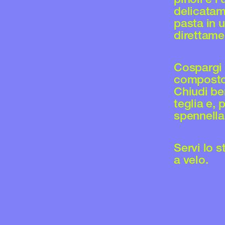
delicatame
pasta in u
direttamen
Cospargi l
composto 
Chiudi be
teglia e, 
spennellal
Servi lo s
a velo.