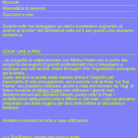
Nocciole
Marmellata di lamponi
Zucchero a velo
Quante volte hai assaggiato un piatto buonissimo sognando di
averne la ricetta? Noi tantissime volte ed è per questo che abbiamo
pensato a
COOK LIKE A PRO
, un progetto in collaborazione con Molino Pasini che ci porta alla
scoperta dei segreti di grandi professionisti che ci insegnano a
cucinare una loro ricetta. Unico fil rouge? Che l’ingrediente principale
sia la farina.
Come sempre la scelta della materia prima è l’aspetto più
importante di una preparazione, ecco perché con la linea “La Tua
Farina” ora possiamo utilizzare anche a casa (nel formato da 1kg)
le
farine tecniche di
Molino Pasini
che utilizzano i grandi chef.
Abbiamo incontrato Giovanni Giberti, pastry chef di Pavè –
un’istituzione della pasticceria a Milano e non solo – con cui abbiamo
preparato una frolla vegana per fare delle tortine al cioccolato e
lamponi.
Abbiamo cucinato la torta a casa utilizzando
“La Tua Farina” ideale per dolci e frolle