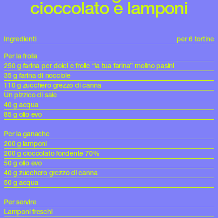
cioccolato e lamponi
Ingredienti
per 6 tortine
Per la frolla
250 g farina per dolci e frolle “la tua farina” molino pasini
35 g farina di nocciole
110 g zucchero grezzo di canna
Un pizzico di sale
40 g acqua
85 g olio evo
Per la ganache
200 g lamponi
200 g cioccolato fondente 70%
50 g olio evo
40 g zucchero grezzo di canna
50 g acqua
Per servire
Lamponi freschi