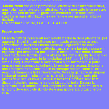
Molino Pasini
che ci ha permesso di ottenere dei risultati incredibili,
una frolla fragrante e profumatissima. Perché non tutte le farine sono
uguali, ma una miscela di grani con caratteristiche specifiche,
studiate in base all’utilizzo che devi farne e per garantire i migliori
risultati.
Ora non hai più scuse, COOK LIKE A PRO!
Procedimento
Mescola tutti gli ingredienti secchi nella bacinella della planetaria, poi
aggiungi i liquidi fino ad ottenere un impasto omogeneo avendo
l’attenzione di lavorarlo il meno possibile. Togli l’impasto dalla
planetaria e coprilo con la pellicola trasparente e lascialo riposare in
frigorifero per almeno un paio d’ore, o anche tutta la notte. Stendi
con il mattarello la frolla ad una altezza di 4 mm e ritaglia dei dischi di
9 cm di diametro. Cuoci in forno statico a 165° per 18-20 minuti
circa. Sciogli il cioccolato a bagnomaria o nel microonde, a parte
prepara uno sciroppo sciogliendo lo zucchero in acqua. Emulsiona
con il minipimer il cioccolato con lo sciroppo ancora caldo e l’olio.
Aggiungi i lamponi e frulla nuovamente. Versa la ganache ai lamponi
in stampi rotondi (molto comodi se in silicone) leggermente più
piccoli dei dischi di frolla e riponili in freezer. Una volta solidificati
disponi i dischi di ganache tra due biscotti di frolla. Decora la
superficie delle tortine con dei lamponi freschi, della marmellata di
lamponi, delle nocciole sbriciolate e una spolverata di zucchero a
velo.