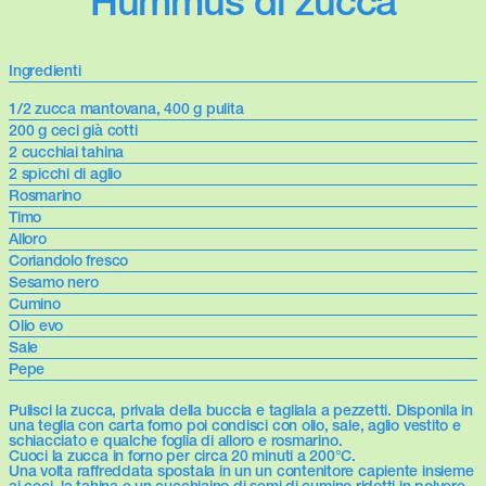
Hummus di zucca
Ingredienti
1/2 zucca mantovana, 400 g pulita
200 g ceci già cotti
2 cucchiai tahina
2 spicchi di aglio
Rosmarino
Timo
Alloro
Coriandolo fresco
Sesamo nero
Cumino
Olio evo
Sale
Pepe
Pulisci la zucca, privala della buccia e tagliala a pezzetti. Disponila in
una teglia con carta forno poi condisci con olio, sale, aglio vestito e
schiacciato e qualche foglia di alloro e rosmarino.
Cuoci la zucca in forno per circa 20 minuti a 200°C.
Una volta raffreddata spostala in un un contenitore capiente insieme