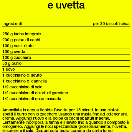
e uvetta
Ingredienti
per 30 biscotti circa
250 g farina integrale
200 g polpa di cachi
100 g noci tritate
100 g uvetta
100 g zucchero
50 g burro
1 uovo
1 cucchiaino di lievito
1 cucchiaino di cannella
1/2 cucchiaino di sale
1/2 cucchiaino di chiodi di garofano
1/2 cucchiaino di noce moscata
Ammollata in acqua tiepida l’uvetta per 15 minuti. In una ciotola
sbatti il burro con lo zucchero usando una frusta fino ad ottener una
crema. Aggiungi l’uovo e la polpa di cachi sbattuti insieme.
Lentamente incorpora la farina e il lievito fino a quando il composto è
omogeneo. Aggiungi le noci spezzandole grossolanamente, l’uvetta,
le spezie e il sale. Disponi sulla teglia coperta da carta forno