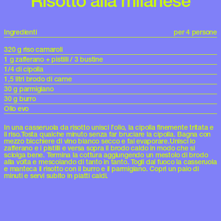
Risotto alla milanese
Ingredienti
per 4 persone
320 g riso carnaroli
1 g zafferano + pistilli / 3 bustine
1/4 di cipolla
1,5 litri brodo di carne
30 g parmigiano
30 g burro
Olio evo
In una casseruola da risotto unisci l’olio, la cipolla finemente tritata e
il riso.Tosta qualche minuto senza far bruciare la cipolla. Bagna con
mezzo bicchiere di vino bianco secco e fai evaporare.Unisci lo
zafferano e i pistilli e versa sopra il brodo caldo in modo che si
sciolga bene. Termina la cottura aggiungendo un mestolo di brodo
alla volta e mescolando di tanto in tanto. Togli dal fuoco la casseruola
e manteca il risotto con il burro e il parmigiano. Copri un paio di
minuti e servi subito in piatti caldi.