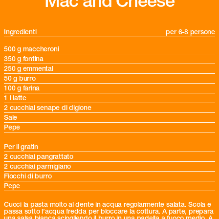
Mac and Cheese
Ingredienti
per 6-8 persone
500 g maccheroni
350 g fontina
250 g emmental
50 g burro
100 g farina
1 l latte
2 cucchiai senape di digione
Sale
Pepe
Per il gratin
2 cucchiai pangrattato
2 cucchiai parmigiano
Fiocchi di burro
Pepe
Cuoci la pasta molto al dente in acqua regolarmente salata. Scola e
passa sotto l’acqua fredda per bloccare la cottura. A parte, prepara
una salsa bianca sciogliendo il burro in una padella a fuoco medio. A