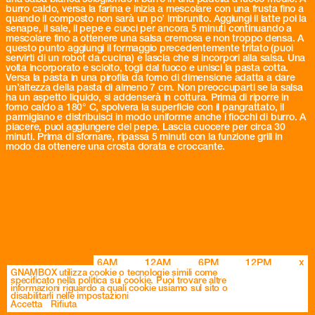
burro caldo, versa la farina e inizia a mescolare con una frusta fino a
quando il composto non sarà un po’ imbrunito. Aggiungi il latte poi la
senape, il sale, il pepe e cuoci per ancora 5 minuti continuando a
mescolare fino a ottenere una salsa cremosa e non troppo densa. A
questo punto aggiungi il formaggio precedentemente tritato (puoi
servirti di un robot da cucina) e lascia che si incorpori alla salsa. Una
volta incorporato e sciolto, togli dal fuoco e unisci la pasta cotta.
Versa la pasta in una pirofila da forno di dimensione adatta a dare
un’altezza della pasta di almeno 7 cm. Non preoccuparti se la salsa
ha un aspetto liquido, si addenserà in cottura. Prima di riporre in
forno caldo a 180° C, spolvera la superficie con il pangrattato, il
parmigiano e distribuisci in modo uniforme anche i fiocchi di burro. A
piacere, puoi aggiungere del pepe. Lascia cuocere per circa 30
minuti. Prima di sfornare, ripassa 5 minuti con la funzione grill in
modo da ottenere una crosta dorata e croccante.
6AM
12AM
6PM
12PM
x
GNAMBOX utilizza cookie o tecnologie simili come
specificato nella politica sui cookie. Puoi trovare altre
informazioni riguardo a quali cookie usiamo sul sito o
disabilitarli nelle impostazioni
© GNAMBOX 2026
Privacy Policy
Web Credit
Accetta
Rifiuta