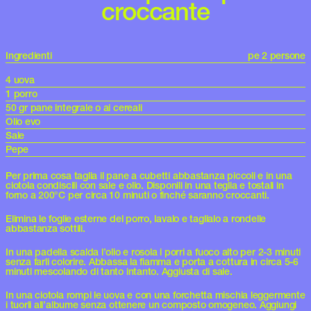
croccante
Ingredienti
pe 2 persone
4 uova
1 porro
50 gr pane integrale o ai cereali
Olio evo
Sale
Pepe
Per prima cosa taglia il pane a cubetti abbastanza piccoli e in una
ciotola condiscili con sale e olio. Disponili in una teglia e tostali in
forno a 200°C per circa 10 minuti o finché saranno croccanti.
Elimina le foglie esterne del porro, lavalo e taglialo a rondelle
abbastanza sottili.
In una padella scalda l’olio e rosola i porri a fuoco alto per 2-3 minuti
senza farli colorire. Abbassa la fiamma e porta a cottura in circa 5-6
minuti mescolando di tanto intanto. Aggiusta di sale.
In una ciotola rompi le uova e con una forchetta mischia leggermente
i tuorli all’albume senza ottenere un composto omogeneo. Aggiungi