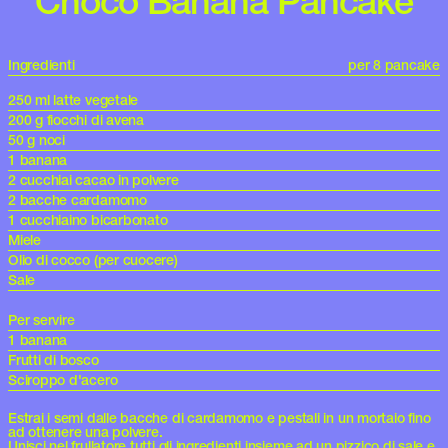
Choco Banana Pancake
Ingredienti
per 8 pancake
250 ml latte vegetale
200 g fiocchi di avena
50 g noci
1 banana
2 cucchiai cacao in polvere
2 bacche cardamomo
1 cucchiaino bicarbonato
Miele
Olio di cocco (per cuocere)
Sale
Per servire
1 banana
Frutti di bosco
Sciroppo d'acero
Estrai i semi dalle bacche di cardamomo e pestali in un mortaio fino
ad ottenere una polvere.
Unisci nel frullatore tutti gli ingredienti insieme ad un pizzico di sale e