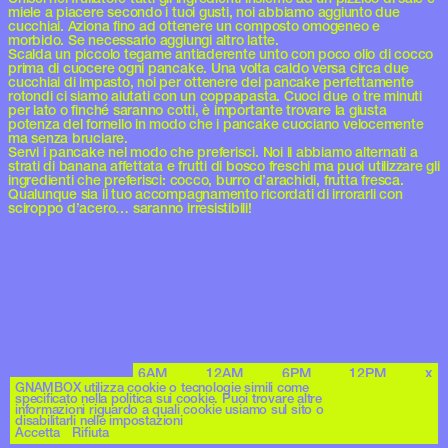
miele a piacere secondo i tuoi gusti, noi abbiamo aggiunto due
cucchiai. Aziona fino ad ottenere un composto omogeneo e
morbido. Se necessario aggiungi altro latte.
Scalda un piccolo tegame antiaderente unto con poco olio di cocco
prima di cuocere ogni pancake. Una volta caldo versa circa due
cucchiai di impasto, noi per ottenere dei pancake perfettamente
rotondi ci siamo aiutati con un coppapasta. Cuoci due o tre minuti
per lato o finché saranno cotti, è importante trovare la giusta
potenza del fornello in modo che i pancake cuociano velocemente
ma senza bruciare.
Servi i pancake nel modo che preferisci. Noi li abbiamo alternati a
strati di banana affettata e frutti di bosco freschi ma puoi utilizzare gli
ingredienti che preferisci: cocco, burro d’arachidi, frutta fresca.
Qualunque sia il tuo accompagnamento ricordati di irrorarli con
sciroppo d’acero… saranno irresistibili!
6AM
12AM
6PM
12PM
x
GNAMBOX utilizza cookie o tecnologie simili come
specificato nella politica sui cookie. Puoi trovare altre
informazioni riguardo a quali cookie usiamo sul sito o
disabilitarli nelle impostazioni
© GNAMBOX 2026
Privacy Policy
Web Credit
Accetta
Rifiuta