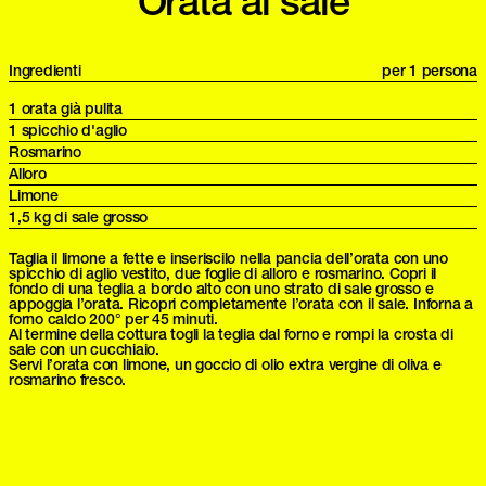
Orata al sale
Ingredienti
per 1 persona
1 orata già pulita
1 spicchio d'aglio
Rosmarino
Alloro
Limone
1,5 kg di sale grosso
Taglia il limone a fette e inseriscilo nella pancia dell’orata con uno
spicchio di aglio vestito, due foglie di alloro e rosmarino. Copri il
fondo di una teglia a bordo alto con uno strato di sale grosso e
appoggia l’orata. Ricopri completamente l’orata con il sale. Inforna a
forno caldo 200° per 45 minuti.
Al termine della cottura togli la teglia dal forno e rompi la crosta di
sale con un cucchiaio.
Servi l’orata con limone, un goccio di olio extra vergine di oliva e
rosmarino fresco.