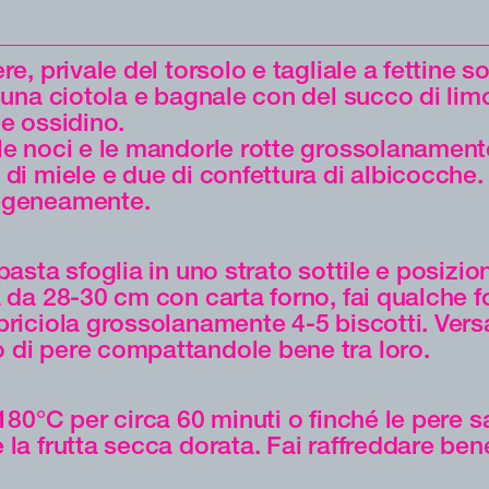
re, privale del torsolo e tagliale a fettine sot
n una ciotola e bagnale con del succo di lim
he ossidino.
le noci e le mandorle rotte grossolanament
 di miele e due di confettura di albicocche
ogeneamente.
pasta sfoglia in uno strato sottile e posizio
a da 28-30 cm con carta forno, fai qualche f
briciola grossolanamente 4-5 biscotti. Versa
di pere compattandole bene tra loro.
 180°C per circa 60 minuti o finché le pere 
 la frutta secca dorata. Fai raffreddare ben