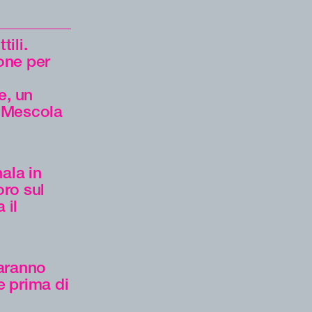
tili.
one per
e, un
. Mescola
nala in
oro sul
 il
saranno
e prima di