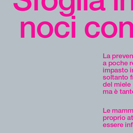
noci co
La preven
a poche r
impasto in
soltanto f
del miele
ma è tant
Le mamme
proprio a
essere in