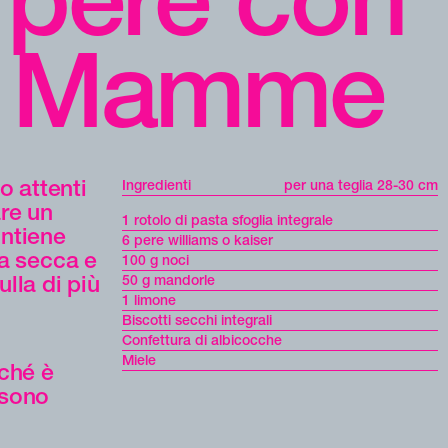
re Mamme
 attenti
Ingredienti
per una teglia 28-30 cm
are un
1 rotolo di pasta sfoglia integrale
ontiene
6 pere williams o kaiser
ta secca e
100 g noci
lla di più
50 g mandorle
1 limone
Biscotti secchi integrali
Confettura di albicocche
Miele
ché è
ssono