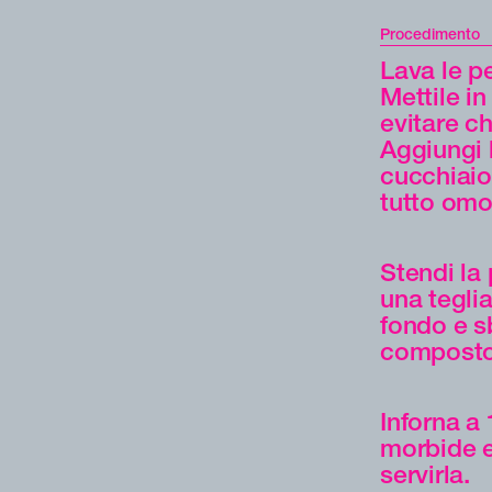
Procedimento
Lava le pe
Mettile i
evitare c
Aggiungi 
cucchiaio
tutto om
Stendi la 
una tegli
fondo e s
composto 
Inforna a
morbide e
servirla.