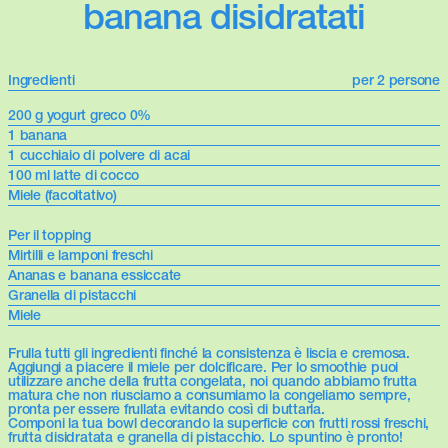
banana disidratati
Ingredienti
per 2 persone
200 g yogurt greco 0%
1 banana
1 cucchiaio di polvere di acai
100 ml latte di cocco
Miele (facoltativo)
Per il topping
Mirtilli e lamponi freschi
Ananas e banana essiccate
Granella di pistacchi
Miele
Frulla tutti gli ingredienti finché la consistenza è liscia e cremosa.
Aggiungi a piacere il miele per dolcificare. Per lo smoothie puoi
utilizzare anche della frutta congelata, noi quando abbiamo frutta
matura che non riusciamo a consumiamo la congeliamo sempre,
pronta per essere frullata evitando così di buttarla.
Componi la tua bowl decorando la superficie con frutti rossi freschi,
frutta disidratata e granella di pistacchio. Lo spuntino è pronto!