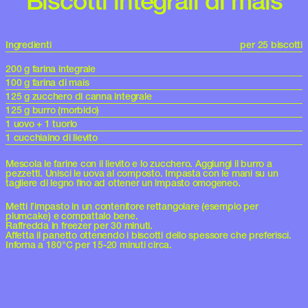
Biscotti integrali di mais
Ingredienti
per 25 biscotti
200 g farina integrale
100 g farina di mais
125 g zucchero di canna integrale
125 g burro (morbido)
1 uovo + 1 tuorlo
1 cucchiaino di lievito
Mescola le farine con il lievito e lo zucchero. Aggiungi il burro a
pezzetti. Unisci le uova al composto. Impasta con le mani su un
tagliere di legno fino ad ottener un impasto omogeneo.
Metti l’impasto in un contenitore rettangolare (esempio per
plumcake) e compattalo bene.
Raffredda in freezer per 30 minuti.
Affetta il panetto ottenendo i biscotti dello spessore che preferisci.
Inforna a 180°C per 15-20 minuti circa.