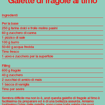
Galette di fragole al timo
Ingredienti
Per la base
250 g farina dolci e frolle molino pasini
60 g zucchero di canna
1 pizzico di sale
100 g burro
50-60 g acqua fredda
Timo fresco
1 uovo e zucchero per la superficie
Filling
600 g fragole
40 g zucchero
2 cucchiai di amido di mais
1 bacca di vaniglia
Timo per sevire
Sembra difficile ma non lo è, anzi questa galette di fragole al timo è
facilissima da preparare ed è di una bellezza assurda. Amiamo
tantissimo l’idea delle
galette
, sono come torte salate che puoi