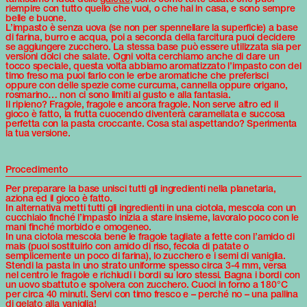
riempire con tutto quello che vuoi, o che hai in casa, e sono sempre
belle e buone.
L’impasto è senza uova (se non per spennellare la superficie) a base
di farina, burro e acqua, poi a seconda della farcitura puoi decidere
se aggiungere zucchero. La stessa base può essere utilizzata sia per
versioni dolci che salate. Ogni volta cerchiamo anche di dare un
tocco speciale, questa volta abbiamo aromatizzato l’impasto con del
timo freso ma puoi farlo con le erbe aromatiche che preferisci
oppure con delle spezie come curcuma, cannella oppure origano,
rosmarino… non ci sono limiti al gusto e alla fantasia.
Il ripieno? Fragole, fragole e ancora fragole. Non serve altro ed il
gioco è fatto, la frutta cuocendo diventerà caramellata e succosa
perfetta con la pasta croccante. Cosa stai aspettando? Sperimenta
la tua versione.
Procedimento
Per preparare la base unisci tutti gli ingredienti nella planetaria,
aziona ed il gioco è fatto.
In alternativa metti tutti gli ingredienti in una ciotola, mescola con un
cucchiaio finché l’impasto inizia a stare insieme, lavoralo poco con le
mani finché morbido e omogeneo.
In una ciotola mescola bene le fragole tagliate a fette con l’amido di
mais (puoi sostituirlo con amido di riso, fecola di patate o
semplicemente un poco di farina), lo zucchero e i semi di vaniglia.
Stendi la pasta in uno strato uniforme spesso circa 3-4 mm, versa
nel centro le fragole e richiudi i bordi su loro stessi. Bagna i bordi con
un uovo sbattuto e spolvera con zucchero. Cuoci in forno a 180°C
per circa 40 minuti. Servi con timo fresco e – perché no – una pallina
di gelato alla vaniglia!