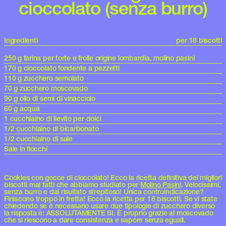
cioccolato (senza burro)
Ingredienti
per 18 biscotti
250 g farina per torte e frolle origine lombardia, molino pasini
170 g cioccolato fondente a pezzetti
110 g zucchero semolato
70 g zucchero moscovado
90 g olio di semi di vinacciolo
60 g acqua
1 cucchiaino di lievito per dolci
1/2 cucchiaino di bicarbonato
1/2 cucchiaino di sale
Sale in fiocchi
Cookies con gocce di cioccolato! Ecco la ricetta definitiva dei migliori
biscotti mai fatti che abbiamo studiato per
Molino Pasini
. Velocissimi,
senza burro e dal risultato strepitoso! Unica controindicazione?
Finiscono troppo in fretta! Ecco la ricetta per 18 biscotti. Se vi state
chiedendo se è necessario usare due tipologie di zucchero diverso
la risposta è: ASSOLUTAMENTE SI. È proprio grazie al moscovado
che si riescono a dare consistenza e sapore senza eguali.