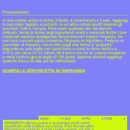
Procedimento
In una ciotola unisci la farina, il lievito, il bicarbonato e il sale. Aggiungi
il cioccolato tagliato a pezzetti. In un’altra ciotola sbatti insieme gli
zuccheri, l’olio e l’acqua. Puoi usare qualsiasi olio dal sapore
delicato. Versa la farina negli ingredienti umidi e mescola finché i due
composti saranno amalgamati senza lavorare troppo l’impasto. Se
non vuoi cuocerli subito conserva l’impasto in frigorifero. Preleva un
cucchiaio di impasto, con le dita dagli una forma a “polpetta”,
disponila su una teglia con carta forno e cuoci in forno statico a
175°C per circa 10-12 minuti. Se il forno non ha un calore omogeneo
a metà cottura gira la teglia di 180 gradi. Appena sfornati aggiungi
qualche fiocco di sale poi fai raffreddare.
GUARDA LA VIDEORICETTA SU INSTAGRAM
6AM
12AM
6PM
12PM
x
GNAMBOX utilizza cookie o tecnologie simili come
specificato nella politica sui cookie. Puoi trovare altre
informazioni riguardo a quali cookie usiamo sul sito o