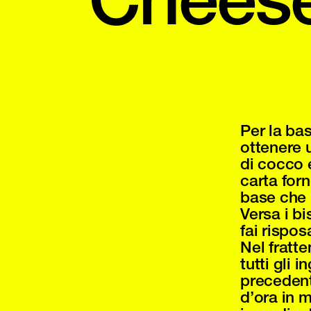
Per la bas
ottenere u
di cocco 
carta for
base che 
Versa i b
fai rispos
Nel fratt
tutti gli i
precedent
d’ora in m