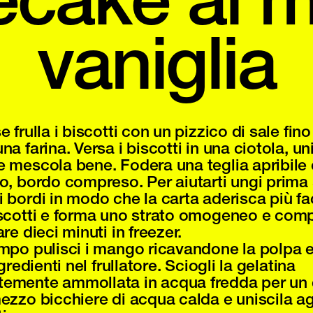
vaniglia
e frulla i biscotti con un pizzico di sale fin
na farina. Versa i biscotti in una ciotola, uni
e mescola bene. Fodera una teglia apribile 
no, bordo compreso. Per aiutarti ungi prima 
i bordi in modo che la carta aderisca più fa
iscotti e forma uno strato omogeneo e com
are dieci minuti in freezer.
empo pulisci i mango ricavandone la polpa e
ngredienti nel frullatore. Sciogli la gelatina
emente ammollata in acqua fredda per un 
ezzo bicchiere di acqua calda e uniscila agli