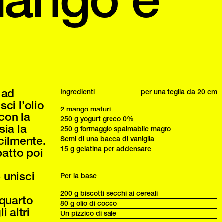
o ad
Ingredienti
per una teglia da 20 cm
sci l’olio
2 mango maturi
con la
250 g yogurt greco 0%
sia la
250 g formaggio spalmabile magro
cilmente.
Semi di una bacca di vaniglia
15 g gelatina per addensare
patto poi
 unisci
Per la base
200 g biscotti secchi ai cereali
quarto
80 g olio di cocco
 altri
Un pizzico di sale