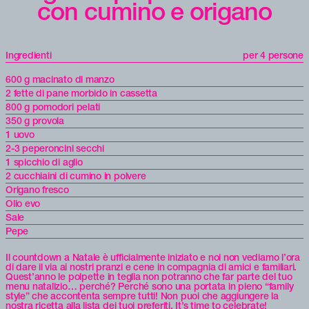
con cumino e origano
Ingredienti
per 4 persone
600 g macinato di manzo
2 fette di pane morbido in cassetta
800 g pomodori pelati
350 g provola
1 uovo
2-3 peperoncini secchi
1 spicchio di aglio
2 cucchiaini di cumino in polvere
Origano fresco
Olio evo
Sale
Pepe
Il countdown a Natale è ufficialmente iniziato e noi non vediamo l’ora
di dare il via ai nostri pranzi e cene in compagnia di amici e familiari.
Quest’anno le polpette in teglia non potranno che far parte del tuo
menu natalizio… perché? Perché sono una portata in pieno “family
style” che accontenta sempre tutti! Non puoi che aggiungere la
nostra ricetta alla lista dei tuoi preferiti. It’s time to celebrate!