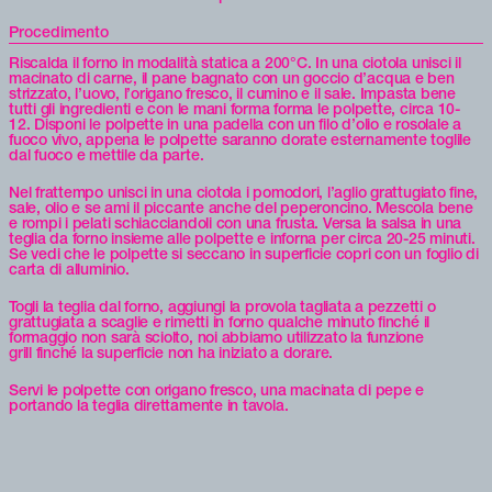
Procedimento
Riscalda il forno in modalità statica a 200°C. In una ciotola unisci il
macinato di carne, il pane bagnato con un goccio d’acqua e ben
strizzato, l’uovo, l’origano fresco, il cumino e il sale. Impasta bene
tutti gli ingredienti e con le mani forma forma le polpette, circa 10-
12. Disponi le polpette in una padella con un filo d’olio e rosolale a
fuoco vivo, appena le polpette saranno dorate esternamente toglile
dal fuoco e mettile da parte.
Nel frattempo unisci in una ciotola i pomodori, l’aglio grattugiato fine,
sale, olio e se ami il piccante anche del peperoncino. Mescola bene
e rompi i pelati schiacciandoli con una frusta. Versa la salsa in una
teglia da forno insieme alle polpette e inforna per circa 20-25 minuti.
Se vedi che le polpette si seccano in superficie copri con un foglio di
carta di alluminio.
Togli la teglia dal forno, aggiungi la provola tagliata a pezzetti o
grattugiata a scaglie e rimetti in forno qualche minuto finché il
formaggio non sarà sciolto, noi abbiamo utilizzato la funzione
grill finché la superficie non ha iniziato a dorare.
Servi le polpette con origano fresco, una macinata di pepe e
portando la teglia direttamente in tavola.