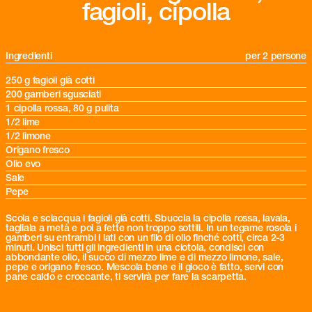
fagioli, cipolla
Ingredienti
per 2 persone
250 g fagioli già cotti
200 gamberi sgusciati
1 cipolla rossa, 80 g pulita
1/2 lime
1/2 limone
Origano fresco
Olio evo
Sale
Pepe
Scola e sciacqua i fagioli già cotti. Sbuccia la cipolla rossa, lavala,
tagliala a metà e poi a fette non troppo sottili. In un tegame rosola i
gamberi su entrambi i lati con un filo di olio finché cotti, circa 2-3
minuti. Unisci tutti gli ingredienti in una ciotola, condisci con
abbondante olio, il succo di mezzo lime e di mezzo limone, sale,
pepe e origano fresco. Mescola bene e il gioco è fatto, servi con
pane caldo e croccante, ti servirà per fare la scarpetta.