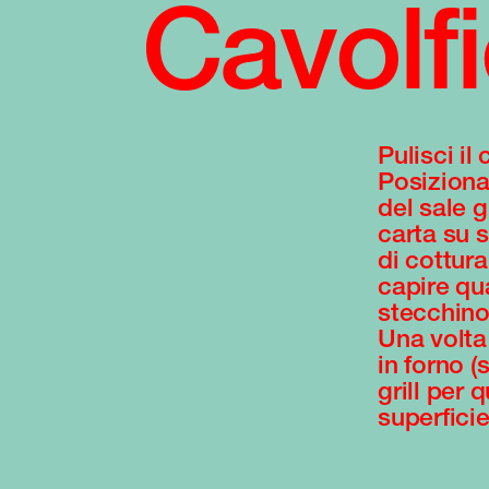
Cavolfi
Pulisci il
Posizional
del sale g
carta su s
di cottur
capire qu
stecchino
Una volta 
in forno (
grill per 
superfici