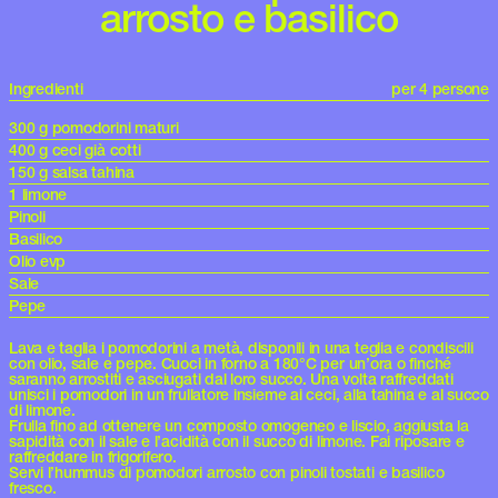
arrosto e basilico
Ingredienti
per 4 persone
300 g pomodorini maturi
400 g ceci già cotti
150 g salsa tahina
1 limone
Pinoli
Basilico
Olio evp
Sale
Pepe
Lava e taglia i pomodorini a metà, disponili in una teglia e condiscili
con olio, sale e pepe. Cuoci in forno a 180°C per un’ora o finché
saranno arrostiti e asciugati dal loro succo. Una volta raffreddati
unisci i pomodori in un frullatore insieme ai ceci, alla tahina e al succo
di limone.
Frulla fino ad ottenere un composto omogeneo e liscio, aggiusta la
sapidità con il sale e l’acidità con il succo di limone. Fai riposare e
raffreddare in frigorifero.
Servi l’hummus di pomodori arrosto con pinoli tostati e basilico
fresco.