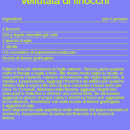
Vellutata di finocchi
Ingredienti
per 4 persone
3 finocchi
250 g fagioli cannellini già cotti
2 spicchi d'aglio
1 cipolla
1/2 cucchiaino di peperoncino essiccato
Scorza di limone grattugiata
Pulisci i finocchi eliminando le foglie esterne. Tieni da parte qualche
ciuffo di frangia e taglia a fette. Allo stesso modo taglia la cipolla. In
una pentola capiente, rosola in abbondante olio l’aglio sgusciato, la
cipolla e il peperoncino. Aggiungi i finocchi e fai saltare per qualche
minuto. Sala e copri a filo con l’acqua cuocendo a fuoco lento per
circa 10-15 minuti. Allontana dalla fiamma, aggiungi i fagioli ben
sciacquati e frulla fino a ottenere una crema liscia. Se necessario
aggiungi un goccio d’acqua calda o rimetti sul fuoco per aggiustare
la consistenza. Aromatizza con della scorza di limone grattugiata
e aggiusta di sale.
Servi disponendo sulla superficie della vellutata del pepe macinato al
momento, il peperoncino, la barba del finocchio e la scorza di
limone.