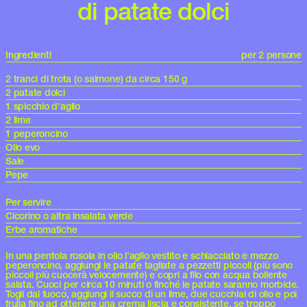
di patate dolci
Ingredienti
per 2 persone
2 tranci di trota (o salmone) da circa 150 g
2 patate dolci
1 spicchio d'aglio
2 lime
1 peperoncino
Olio evo
Sale
Pepe
Per servire
Cicorino o altra insalata verde
Erbe aromatiche
In una pentola rosola in olio l’aglio vestito e schiacciato e mezzo
peperoncino, aggiungi le patate tagliate a pezzetti piccoli (più sono
piccoli più cuocerà velocemente) e copri a filo con acqua bollente
salata. Cuoci per circa 10 minuti o finché le patate saranno morbide.
Togli dal fuoco, aggiungi il succo di un lime, due cucchiai di olio e poi
frulla fino ad ottenere una crema liscia e consistente, se troppo