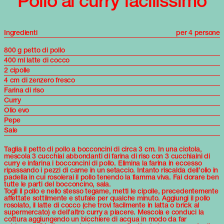
Pollo al curry facilissimo
Ingredienti
per 4 persone
800 g petto di pollo
400 ml latte di cocco
2 cipolle
4 cm di zenzero fresco
Farina di riso
Curry
Olio evo
Pepe
Sale
Taglia il petto di pollo a bocconcini di circa 3 cm. In una ciotola,
mescola 3 cucchiai abbondanti di farina di riso con 3 cucchiaini di
curry e infarina i bocconcini di pollo. Elimina la farina in eccesso
ripassando i pezzi di carne in un setaccio. Intanto riscalda dell’olio in
padella in cui rosolerai il pollo tenendo la fiamma viva. Fai dorare ben
tutte le parti del bocconcino, sala.
Togli il pollo e nello stesso tegame, metti le cipolle, precedentemente
affettate sottilmente e stufale per qualche minuto. Aggiungi il pollo
rosolato, il latte di cocco (che trovi facilmente in latta o brick al
supermercato) e dell’altro curry a piacere. Mescola e conduci la
cottura aggiungendo un bicchiere di acqua in modo da far