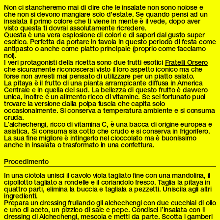
Non ci stancheremo mai di dire che le insalate non sono noiose e
che non si devono mangiare solo d’estate. Se quando pensi ad un
insalata il primo colore che ti viene in mente è il vede, dopo aver
visto questa ti dovrai assolutamente ricredere.
Questa è una vera esplosione di colori e di sapori dal gusto super
esotico. Perfetta da portare in tavola in questo periodo di festa come
antipasto o anche come piatto principale (proprio come facciamo
noi).
I veri protagonisti della ricetta sono due frutti esotici
Fratelli Orsero
che sicuramente riconoscerai visto il loro aspetto iconico ma che
forse non avresti mai pensato di utilizzare per un piatto salato.
La pitaya è il frutto di una pianta arrampicante diffusa in America
Centrale e in quella del sud. La bellezza di questo frutto è davvero
unica, inoltre è un alimento ricco di vitamine. Se sei fortunato puoi
trovare la versione dalla polpa fuscia che capita solo
occasionalmente. Si conserva a temperatura ambiente e si consuma
cruda.
L’alchechengi, ricco di vitamina C, è una bacca di origine europea e
asiatica. Si consuma sia cotto che crudo e si conserva in frigorifero.
La sua fine migliore è intingerlo nel cioccolato ma è buonissimo
anche in insalata o trasformato in una confettura.
Procedimento
In una ciotola unisci il cavolo viola tagliato fine con una mandolina, il
cipollotto tagliato a rondelle e il coriandolo fresco. Taglia la pitaya in
quattro parti, elimina la buccia e tagliala a pezzetti. Uniscila agli altri
ingredienti.
Prepara un dressing frullando gli alchechengi con due cucchiai di olio
e uno di aceto, un pizzico di sale e pepe. Condisci l’insalata con il
dressing di Alchechengi, mescola e metti da parte. Scotta i gamberi