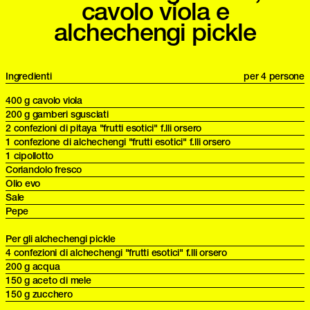
cavolo viola e
alchechengi pickle
Ingredienti
per 4 persone
400 g cavolo viola
200 g gamberi sgusciati
2 confezioni di pitaya "frutti esotici" f.lli orsero
1 confezione di alchechengi "frutti esotici" f.lli orsero
1 cipollotto
Coriandolo fresco
Olio evo
Sale
Pepe
Per gli alchechengi pickle
4 confezioni di alchechengi "frutti esotici" f.lli orsero
200 g acqua
150 g aceto di mele
150 g zucchero