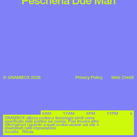
Pescheria Due Mari
© GNAMBOX 2026
Privacy Policy
Web Credit
6AM
12AM
6PM
12PM
x
GNAMBOX utilizza cookie o tecnologie simili come
specificato nella politica sui cookie. Puoi trovare altre
informazioni riguardo a quali cookie usiamo sul sito o
disabilitarli nelle impostazioni
Accetta
Rifiuta