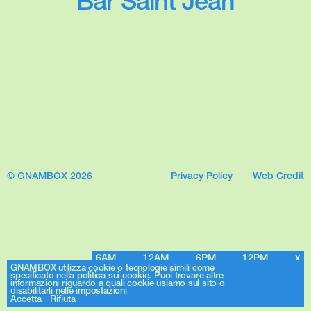
Bar Saint Jean
© GNAMBOX 2026
Privacy Policy
Web Credit
6AM
12AM
6PM
12PM
x
GNAMBOX utilizza cookie o tecnologie simili come
specificato nella politica sui cookie. Puoi trovare altre
informazioni riguardo a quali cookie usiamo sul sito o
disabilitarli nelle impostazioni
Accetta
Rifiuta