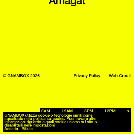
Amagat
© GNAMBOX 2026
Privacy Policy
Web Credit
6AM
12AM
6PM
12PM
x
GNAMBOX utilizza cookie o tecnologie simili come
specificato nella politica sui cookie. Puoi trovare altre
informazioni riguardo a quali cookie usiamo sul sito o
disabilitarli nelle impostazioni
Accetta
Rifiuta