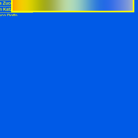
a Zuccotti
m Katz Sinding
sco Dolfo
on Simona e
in
poni con Burro
mme
letti
 Maccarini
tta e pistacchi