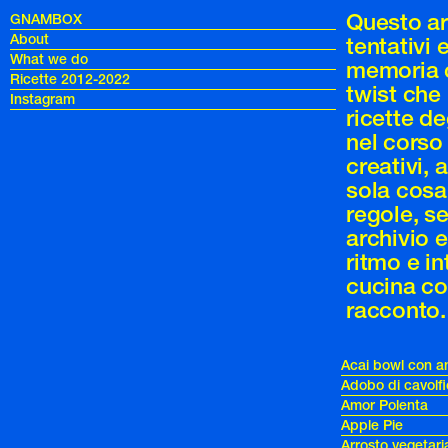
Questo arc
GNAMBOX
About
tentativi 
What we do
memoria c
Ricette 2012-2022
twist che
Instagram
ricette de
nel corso 
creativi, 
sola cosa
regole, se
archivio e
ritmo e in
cucina c
racconto. 
Acai bowl con a
Adobo di cavolfi
Amor Polenta
Apple Pie
Arrosto vegetari