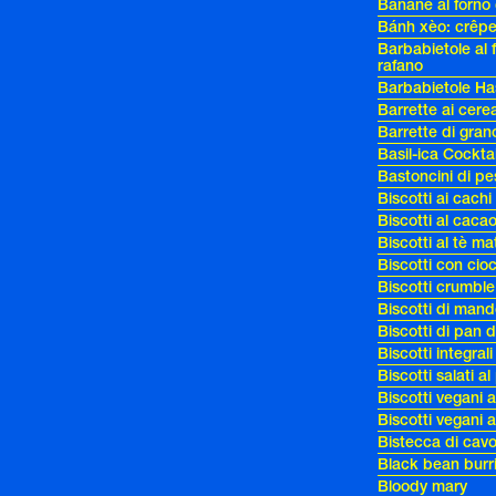
Banane al forno 
Bánh xèo: crêpe
Barbabietole al 
rafano
Barbabietole Ha
Barrette ai cerea
Barrette di gran
Basil-ica Cocktai
Bastoncini di p
Biscotti ai cachi
Biscotti al caca
Biscotti al tè m
Biscotti con cio
Biscotti crumble
Biscotti di mand
Biscotti di pan 
Biscotti integrali
Biscotti salati a
Biscotti vegani 
Biscotti vegani 
Bistecca di cavo
Black bean burr
Bloody mary