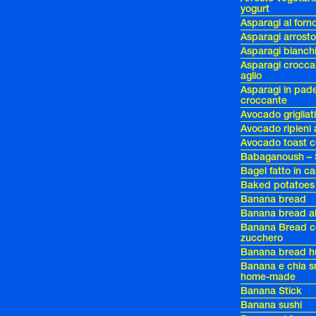
yogurt
Asparagi al forno
Asparagi arrost
Asparagi bianchi
Asparagi croccan
aglio
Asparagi in pade
croccante
Avocado grigliat
Avocado ripieni 
Avocado toast c
Babaganoush – 
Bagel fatto in c
Baked potatoes
Banana bread
Banana bread al
Banana Bread co
zucchero
Banana bread 
Banana e chia s
home-made
Banana Stick
Banana sushi