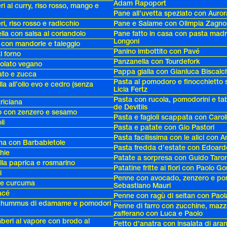
Adam Rapoport
 al curry, riso rosso, mango e
Pane all’uvetta speziato con Auro
, riso rosso e radicchio
Pane e Salame con Olimpia Zagnol
lla con salsa al coriandolo
Pane fatto in casa con pasta mad
Longoni
o con mandorle e taleggio
Panino imbottito con Pavé
al forno
Panzanella con Tourdefork
colato vegano
Pappa gialla con Gianluca Biscalc
ato e zucca
Pasta al pomodoro e finocchietto 
la all’olio evo e cedro (senza
Licia Fertz
Pasta con rucola, pomodorini e ta
riciana
de Devitiis
lo con zenzero e sesamo
Pasta e fagioli scappata con Carol
li
Pasta e patate con Gio Pastori
Pasta facilissima con le alici con 
ina con Barbabietole
Pasta fredda d’estate con Edoard
chie
Patate a sorpresa con Guido Taron
alla paprica e rosmarino
Patatine fritte ai fiori con Paolo G
i
Penne con avocado, zenzero e po
 e curcuma
Sebastiano Mauri
acé
Penne con ragù di seitan con Paol
i, hummus di edamame e pomodori
Penne di farro con zucchine, mazz
zafferano con Luca e Paolo
beri al vapore con brodo al
Petto d'anatra con insalata di ara