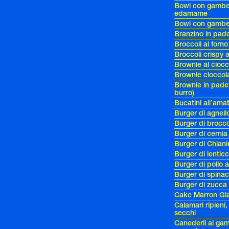
Bowl con gamberi
edamame
Bowl con gamberi
Branzino in pade
Broccoli al forn
Broccoli crispy 
Brownie al cioc
Brownie cioccol
Brownie in padel
burro)
Bucatini all’amat
Burger di agnel
Burger di brocco
Burger di cernia
Burger di Chian
Burger di lentic
Burger di pollo 
Burger di spinac
Burger di zucca
Cake Marron Gl
Calamari ripien
secchi
Canederli ai gam