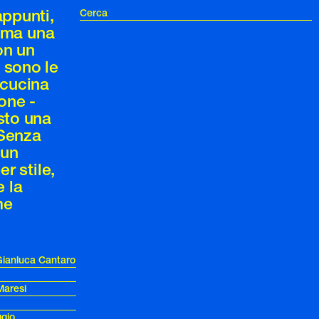
appunti,
, ma una
on un
 sono le
 cucina
ione -
esto una
 Senza
 un
r stile,
e la
me
n Gianluca Cantaro
Maresi
gio