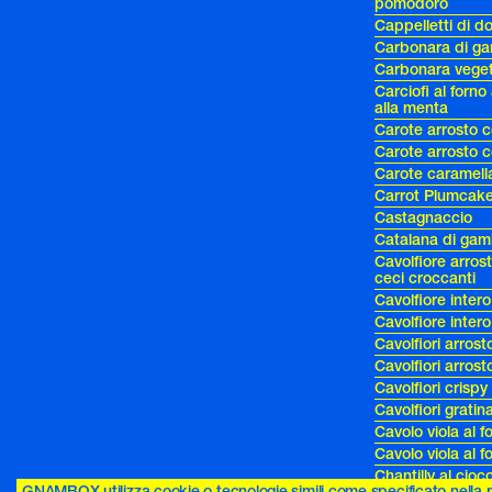
pomodoro
Cappelletti di d
Carbonara di ga
Carbonara veget
Carciofi al forn
alla menta
Carote arrosto c
Carote arrosto c
Carote caramella
Carrot Plumcake 
Castagnaccio
Catalana di gam
Cavolfiore arro
ceci croccanti
Cavolfiore intero
Cavolfiore intero
Cavolfiori arrost
Cavolfiori arros
Cavolfiori crispy
Cavolfiori gratina
Cavolo viola al 
Cavolo viola al 
Chantilly al cio
GNAMBOX utilizza cookie o tecnologie simili come specificato nella po