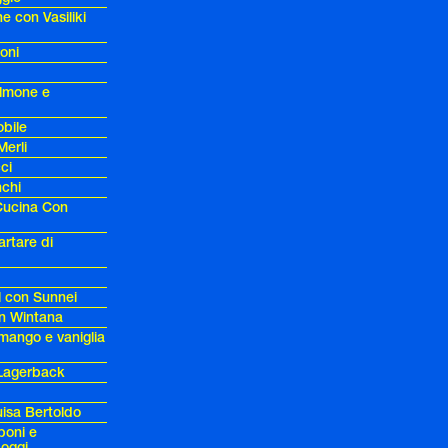
 con Vasiliki
oni
almone e
bile
Merli
ci
nchi
 Cucina Con
artare di
 con Sunnei
on Wintana
mango e vaniglia
 Lagerback
uisa Bertoldo
poni e
oggi