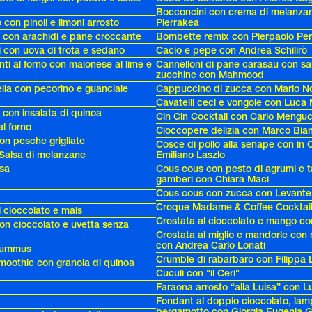
Bocconcini con crema di melanzane
 con pinoli e limoni arrosto
Pierrakea
o con arachidi e pane croccante
Bombette remix con Pierpaolo Per
 con uova di trota e sedano
Cacio e pepe con Andrea Schilirò
ti al forno con maionese al lime e
Cannelloni di pane carasau con s
zucchine con Mahmood
lla con pecorino e guanciale
Cappuccino di zucca con Mario No
Cavatelli ceci e vongole con Luca 
i con insalata di quinoa
Cin Cin Cocktail con Carlo Menguc
al forno
Cioccopere delizia con Marco Bia
on pesche grigliate
Cosce di pollo alla senape con in
Salsa di melanzane
Emiliano Laszlo
asa
Cous cous con pesto di agrumi e t
gamberi con Chiara Maci
Cous cous con zucca con Levante
Croque Madame & Coffee Cocktail
 cioccolato e mais
Crostata al cioccolato e mango c
n cioccolato e uvetta senza
Crostata al miglio e mandorle con 
con Andrea Carlo Lonati
hummus
Crumble di rabarbaro con Filippa
moothie con granola di quinoa
Cuculi con "il Ceri"
Faraona arrosto “alla Luisa” con L
Fondant al doppio cioccolato, lam
bergamotto con Giorgia Eugenia G