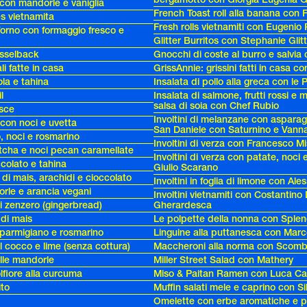
con mandorle e vaniglia
French Toast roll alla banana con F
s vietnamita
Fresh rolls vietnamiti con Eugenio
forno con formaggio fresco e
Glitter Burritos con Stephanie Glit
sselback
Gnocchi di coste al burro e salvia 
li fatte in casa
GrissAnnie: grissini fatti in casa 
ola e tahina
Insalata di pollo alla greca con le 
l
Insalata di salmone, frutti rossi e 
salsa di soia con Chef Rubio
esce
Involtini di melanzane con asparag
 con noci e uvetta
San Daniele con Saturnino e Vanna
o, noci e rosmarino
Involtini di verza con Francesco Mi
atcha e noci pecan caramellate
Involtini di verza con patate, noci 
ccolato e tahina
Giulio Scarano
 di mais, arachidi e cioccolato
Involtini in foglia di limone con Al
orle e arancia vegani
Involtini vietnamiti con Costantino 
di zenzero (gingerbread)
Gherardesca
 di mais
Le polpette della nonna con Sple
l parmigiano e rosmarino
Linguine alla puttanesca con Mar
al cocco e lime (senza cottura)
Maccheroni alla norma con Scomb
alle mandorle
Miller Street Salad con Mathery
lfiore alla curcuma
Miso & Paitan Ramen con Luca Ca
ito
Muffin salati mele e caprino con Sil
Omelette con erbe aromatiche e p