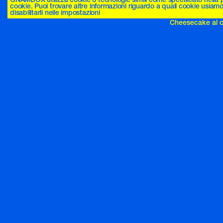
Cheesecake al bu
cookie. Puoi trovare altre informazioni riguardo a quali cookie usiamo 
disabilitarli nelle impostazioni
Cheesecake al ci
Cheesecake al c
arachidi
Cheesecake al m
Cheesecake alla 
Cherry Pie
Chia Pudding c
Chips di barbabi
Chips di cavolo 
Choco Banana 
Ciambella al cio
Ciambella di far
Ciambella integra
Ciambella integra
Cinnamon Caipir
Cipolle al forno 
Clafoutis di fichi
Clementine al c