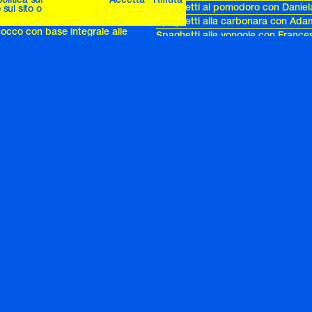
rro d’arachidi e ricotta
Spaghetti al pomodoro con Daniel
sul sito o
occolato bianco e passion fruit
Spaghetti alla carbonara con Ada
occo con base integrale alle
Spaghetti alle vongole con France
Tacos con gamberi sale e pepe c
ango e vaniglia
Riccardo
zucca, ricotta e miele
Tagliatelle al ragù con Pijama
Tagliatelle con broccoli con jj Mart
on mango
Torta al cioccolato fondente e lam
etola al rosmarino al forno
Studio
nero
Torta Paesana con Diego Passoni
Pancake
Torta paradiso con le Nostre Ma
ccolato
Tortilla di patate con Uberta Zambe
ro e zucca (senza uova)
Uova in camicia ripiene con Marco
le all’arancia
Vellutata di cavolo viola con pance
con Syria
le all’arancia
inha
caramellate
ioccolato e cardamomo
Archives