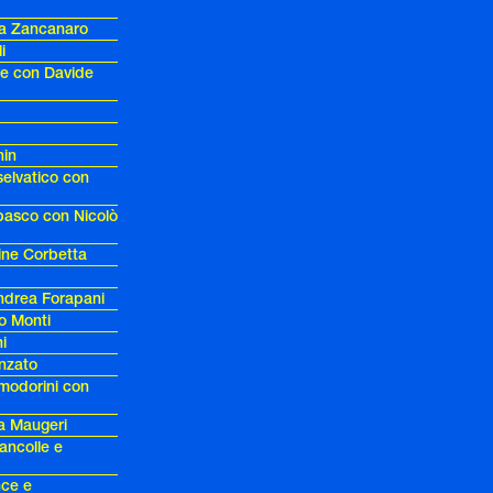
ra Zancanaro
i
re con Davide
hin
selvatico con
basco con Nicolò
ine Corbetta
Andrea Forapani
o Monti
i
onzato
modorini con
a Maugeri
ancolle e
nce e