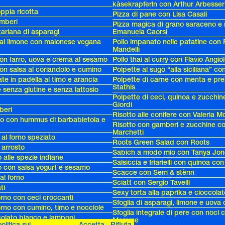
kàsekrapferln con Arthur Arbesser
oppia ricotta
Pizza di pane con Lisa Casali
mberi
Pizza magica di grano saraceno e
ariana di asparagi
Emanuela Caorsi
o al limone con maionese vegana
Pollo impanato nelle patatine con
Mandelli
on farro, uova e crema al sesamo
Pollo thai al curry con Flavio Angioli
on salsa al coriandolo e cumino
Polpette al sugo “alla siciliana” co
te in padella al timo e arancia
Polpette di carne con menta e pr
Stathis
senza glutine e senza lattosio
Polpette di ceci, quinoa e zucchin
Giordi
beri
Risotto alle conifere con Valeria 
sto con hummus di barbabietola e
Risotto con gamberi e zucchine c
Marchetti
 al forno speziato
Roots Green Salad con Roots
 arrosto
Sabich a modo mio con Tanya Jon
o alle spezie indiane
Salsiccia e friarielli con quinoa con
to con salsa yogurt e sesamo
Scacce con Sem & stènn
 al forno
Sciatt con Sergio Tavelli
ti
Sexy torta alla paprika e cioccol
forno con ceci croccanti
Sfoglia di asparagi, limone e uova 
forno con cumino, timo e nocciole
Sfoglia integrale di pere con noci 
ccolato bianco e lamponi
Mamme
litica sui
Accetta
Rifiuta