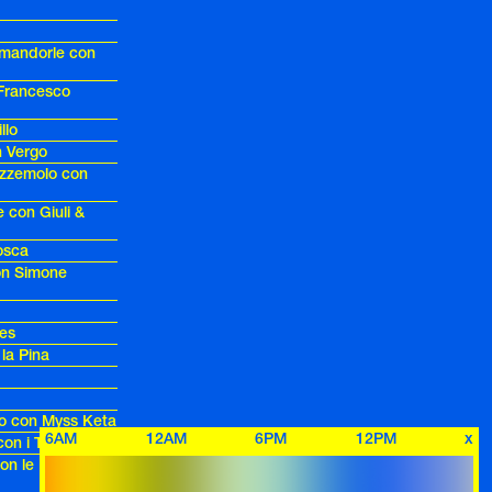
 mandorle con
 Francesco
llo
n Vergo
ezzemolo con
e con Giuli &
Mosca
on Simone
es
 la Pina
ato con Myss Keta
6AM
12AM
6PM
12PM
x
con i Trentenni
con le Nostre