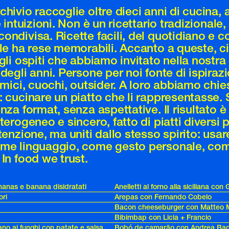
hivio raccoglie oltre dieci anni di cucina, 
e intuizioni. Non è un ricettario tradizionale
ondivisa. Ricette facili, del quotidiano e c
 le ha rese memorabili. Accanto a queste, ci
gli ospiti che abbiamo invitato nella nostra
degli anni. Persone per noi fonte di ispiraz
amici, cuochi, outsider. A loro abbiamo chi
: cucinare un piatto che li rappresentasse.
nza format, senza aspettative. Il risultato è
terogeneo e sincero, fatto di piatti diversi pe
tenzione, ma uniti dallo stesso spirito: usar
ome linguaggio, come gesto personale, co
In food we trust.
nanas e banana disidratati
Anelletti al forno alla siciliana co
ori
Arepas con Fernando Cobelo
Bacon cheeseburger con Matteo 
Bibimbap con Licia + Francio
ano ai funghi con patate e salsa
Bobó de camarão con Andrea Bag