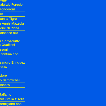
abrizio Foresio
 Roncoroni
ter
con la Tigre
con Annie Mazzola
Perle di Pinna
maionese alla
i e prosciutto
 Quattrini
ssoni
e fontina con
essandro Enriquez
Della
ndore
co Sammicheli
inanto
talfamo
via Stella Osella
armigiano con