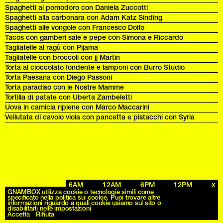
Spaghetti al pomodoro con Daniela Zuccotti
Spaghetti alla carbonara con Adam Katz Sinding
Spaghetti alle vongole con Francesco Dolfo
Tacos con gamberi sale e pepe con Simona e Riccardo
Tagliatelle al ragù con Pijama
Tagliatelle con broccoli con jj Martin
Torta al cioccolato fondente e lamponi con Burro Studio
Torta Paesana con Diego Passoni
Torta paradiso con le Nostre Mamme
Tortilla di patate con Uberta Zambeletti
Uova in camicia ripiene con Marco Maccarini
Vellutata di cavolo viola con pancetta e pistacchi con Syria
6AM
12AM
6PM
12PM
x
Archives
GNAMBOX utilizza cookie o tecnologie simili come
specificato nella politica sui cookie. Puoi trovare altre
informazioni riguardo a quali cookie usiamo sul sito o
disabilitarli nelle impostazioni
Accetta
Rifiuta