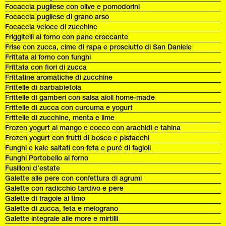
Focaccia pugliese con olive e pomodorini
Focaccia pugliese di grano arso
Focaccia veloce di zucchine
Friggitelli al forno con pane croccante
Frise con zucca, cime di rapa e prosciutto di San Daniele
Frittata al forno con funghi
Frittata con fiori di zucca
Frittatine aromatiche di zucchine
Frittelle di barbabietola
Frittelle di gamberi con salsa aioli home-made
Frittelle di zucca con curcuma e yogurt
Frittelle di zucchine, menta e lime
Frozen yogurt al mango e cocco con arachidi e tahina
Frozen yogurt con frutti di bosco e pistacchi
Funghi e kale saltati con feta e puré di fagioli
Funghi Portobello al forno
Fusilloni d’estate
Galette alle pere con confettura di agrumi
Galette con radicchio tardivo e pere
Galette di fragole al timo
Galette di zucca, feta e melograno
Galette integrale alle more e mirtilli