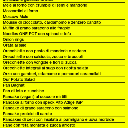
Mele al forno con crumble di semi e mandorle
Moscardini al forno
Moscow Mule
Mousse di cioccolato, cardamomo e zenzero candito
Muffin di grano saraceno alle fragole
Noodles ONE POT con spinaci e tofu
Onion rings
Orata al sale
Orecchiette con pesto di mandorle e sedano
Orecchiette con salsiccia, zucca e broccoli
Orecchiette con vongole e fiori di zucca
Orecchiette integrali al sugo con ricotta salata
Orzo con gamberi, edamame e pomodori caramellati
Our Potato Salad
Pan Bagnat
Pan di feta e zucchine
Pancake (vegani) al cocco e mirtilli
Pancake al forno con speck Alto Adige IGP
Pancake di grano saraceno con salmone
Pancake proteici di carote
Pancakes di ceci con insalata al parmigiano e uova morbide
Pane con feta montata e zucca arrosto