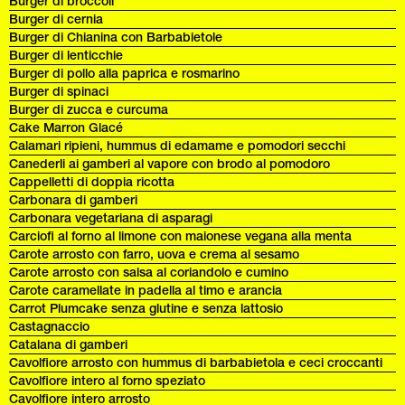
Burger di broccoli
Burger di cernia
Burger di Chianina con Barbabietole
Burger di lenticchie
Burger di pollo alla paprica e rosmarino
Burger di spinaci
Burger di zucca e curcuma
Cake Marron Glacé
Calamari ripieni, hummus di edamame e pomodori secchi
Canederli ai gamberi al vapore con brodo al pomodoro
Cappelletti di doppia ricotta
Carbonara di gamberi
Carbonara vegetariana di asparagi
Carciofi al forno al limone con maionese vegana alla menta
Carote arrosto con farro, uova e crema al sesamo
Carote arrosto con salsa al coriandolo e cumino
Carote caramellate in padella al timo e arancia
Carrot Plumcake senza glutine e senza lattosio
Castagnaccio
Catalana di gamberi
Cavolfiore arrosto con hummus di barbabietola e ceci croccanti
Cavolfiore intero al forno speziato
Cavolfiore intero arrosto