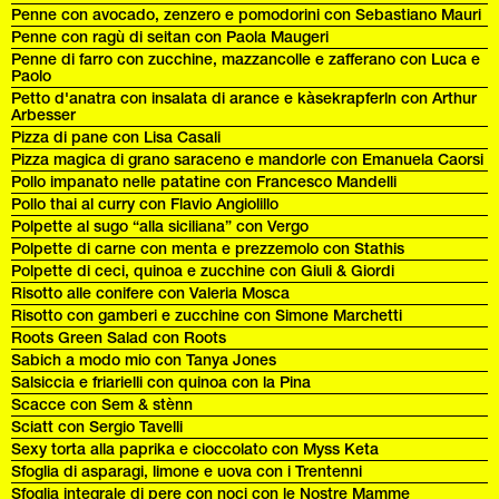
Penne con avocado, zenzero e pomodorini con Sebastiano Mauri
Penne con ragù di seitan con Paola Maugeri
Penne di farro con zucchine, mazzancolle e zafferano con Luca e
Paolo
Petto d'anatra con insalata di arance e kàsekrapferln con Arthur
Arbesser
Pizza di pane con Lisa Casali
Pizza magica di grano saraceno e mandorle con Emanuela Caorsi
Pollo impanato nelle patatine con Francesco Mandelli
Pollo thai al curry con Flavio Angiolillo
Polpette al sugo “alla siciliana” con Vergo
Polpette di carne con menta e prezzemolo con Stathis
Polpette di ceci, quinoa e zucchine con Giuli & Giordi
Risotto alle conifere con Valeria Mosca
Risotto con gamberi e zucchine con Simone Marchetti
Roots Green Salad con Roots
Sabich a modo mio con Tanya Jones
Salsiccia e friarielli con quinoa con la Pina
Scacce con Sem & stènn
Sciatt con Sergio Tavelli
Sexy torta alla paprika e cioccolato con Myss Keta
Sfoglia di asparagi, limone e uova con i Trentenni
Sfoglia integrale di pere con noci con le Nostre Mamme