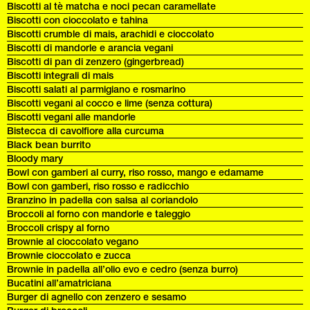
Biscotti al tè matcha e noci pecan caramellate
Biscotti con cioccolato e tahina
Biscotti crumble di mais, arachidi e cioccolato
Biscotti di mandorle e arancia vegani
Biscotti di pan di zenzero (gingerbread)
Biscotti integrali di mais
Biscotti salati al parmigiano e rosmarino
Biscotti vegani al cocco e lime (senza cottura)
Biscotti vegani alle mandorle
Bistecca di cavolfiore alla curcuma
Black bean burrito
Bloody mary
Bowl con gamberi al curry, riso rosso, mango e edamame
Bowl con gamberi, riso rosso e radicchio
Branzino in padella con salsa al coriandolo
Broccoli al forno con mandorle e taleggio
Broccoli crispy al forno
Brownie al cioccolato vegano
Brownie cioccolato e zucca
Brownie in padella all’olio evo e cedro (senza burro)
Bucatini all’amatriciana
Burger di agnello con zenzero e sesamo