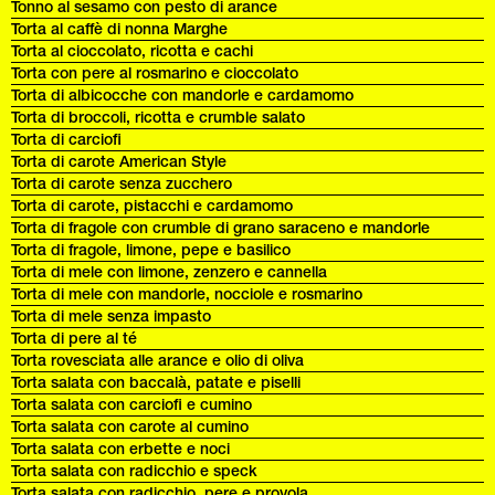
Tonno al sesamo con pesto di arance
Torta al caffè di nonna Marghe
Torta al cioccolato, ricotta e cachi
Torta con pere al rosmarino e cioccolato
Torta di albicocche con mandorle e cardamomo
Torta di broccoli, ricotta e crumble salato
Torta di carciofi
Torta di carote American Style
Torta di carote senza zucchero
Torta di carote, pistacchi e cardamomo
Torta di fragole con crumble di grano saraceno e mandorle
Torta di fragole, limone, pepe e basilico
Torta di mele con limone, zenzero e cannella
Torta di mele con mandorle, nocciole e rosmarino
Torta di mele senza impasto
Torta di pere al té
Torta rovesciata alle arance e olio di oliva
Torta salata con baccalà, patate e piselli
Torta salata con carciofi e cumino
Torta salata con carote al cumino
Torta salata con erbette e noci
Torta salata con radicchio e speck
Torta salata con radicchio, pere e provola