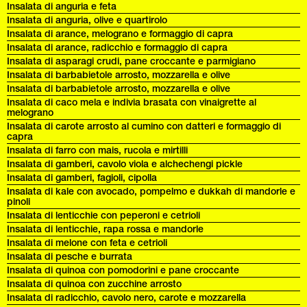
Insalata di anguria e feta
Insalata di anguria, olive e quartirolo
Insalata di arance, melograno e formaggio di capra
Insalata di arance, radicchio e formaggio di capra
Insalata di asparagi crudi, pane croccante e parmigiano
Insalata di barbabietole arrosto, mozzarella e olive
Insalata di barbabietole arrosto, mozzarella e olive
Insalata di caco mela e indivia brasata con vinaigrette al
melograno
Insalata di carote arrosto al cumino con datteri e formaggio di
capra
Insalata di farro con mais, rucola e mirtilli
Insalata di gamberi, cavolo viola e alchechengi pickle
Insalata di gamberi, fagioli, cipolla
Insalata di kale con avocado, pompelmo e dukkah di mandorle e
pinoli
Insalata di lenticchie con peperoni e cetrioli
Insalata di lenticchie, rapa rossa e mandorle
Insalata di melone con feta e cetrioli
Insalata di pesche e burrata
Insalata di quinoa con pomodorini e pane croccante
Insalata di quinoa con zucchine arrosto
Insalata di radicchio, cavolo nero, carote e mozzarella