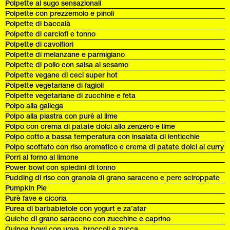
Polpette al sugo sensazionali
Polpette con prezzemolo e pinoli
Polpette di baccalà
Polpette di carciofi e tonno
Polpette di cavolfiori
Polpette di melanzane e parmigiano
Polpette di pollo con salsa al sesamo
Polpette vegane di ceci super hot
Polpette vegetariane di fagioli
Polpette vegetariane di zucchine e feta
Polpo alla gallega
Polpo alla piastra con purè al lime
Polpo con crema di patate dolci allo zenzero e lime
Polpo cotto a bassa temperatura con insalata di lenticchie
Polpo scottato con riso aromatico e crema di patate dolci al curry
Porri al forno al limone
Power bowl con spiedini di tonno
Pudding di riso con granola di grano saraceno e pere sciroppate
Pumpkin Pie
Purè fave e cicoria
Purea di barbabietole con yogurt e za’atar
Quiche di grano saraceno con zucchine e caprino
Quinoa bowl con uova, broccoli e zucca