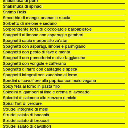
Shakshuka di porri
Shakshuka di spinaci
Shrimp Rolls
Smoothie di mango, ananas e rucola
Sorbetto di melone e sedano
Sorprendente torta di cioccolato e barbabietole
Spaghetti al limone con asparagi e gamberi
Spaghetti cacio e pepe allo za’atar
Spaghetti con asparagi, limone e parmigiano
Spaghetti con pesto di fave e menta
Spaghetti con pomodorini e olive taggiasche
Spaghetti con vongole e zafferano
Spaghetti di farro con castagne e speck
Spaghetti integrali con zucchine al forno
Spedini di cavolfiore alla paprica con maio vegana
Spicy feta al forno in pasta fillo
Spiedini di gamberi al lime e crema di avocado
Spiedini di salmone allo zenzero e miele
Spiral Tart di verdure
Strudel integrale di mele
Strudel salato di baccalà
Strudel salato di broccoli
Strudel salato di cavolfiori