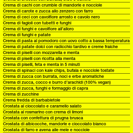
Crema di cachi con crumble di mandorle e nocciole
Crema di carote e zucca allo zenzero con farro
Crema di ceci con cavolfiore arrosto e cavolo nero
Crema di fagioli con tubetti e funghi
Crema di funghi e cavolfiore all’alloro
Crema di funghi e patate
Crema di pasta al pomodoro con uovo cotto a bassa temperatura
Crema di patate dolci con radicchio tardivo e creme fraiche
Crema di piselli con mozzarella e menta
Crema di piselli con ricotta alla menta
Crema di piselli, feta e menta in 5 minuti
Crema di spinaci con kale chips, bufala e nocciole tostate
Crema di zucca con burrata, noci e erbe aromatiche
Crema di zucca, cocco e burro d’arachidi (100% vegan)
Crema di zucca, funghi e formaggio di capra
Crema di zucchine
Crema fredda di barbabietole
Crostata al cioccolato e caramello salato
Crostata al rosmarino con crema di limoni
Crostata con confettura di prugna brusca
Crostata di albicocche, mandorle e cioccolato bianco
Crostata di farro e avena alle mele e nocciole