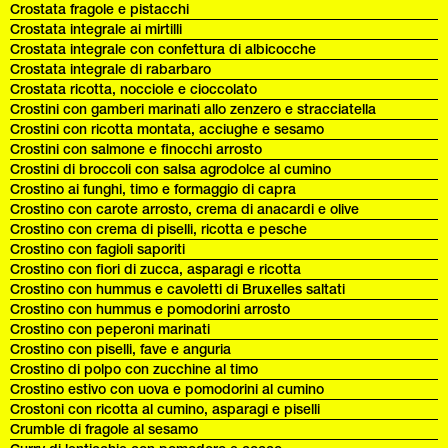
Crostata fragole e pistacchi
Crostata integrale ai mirtilli
Crostata integrale con confettura di albicocche
Crostata integrale di rabarbaro
Crostata ricotta, nocciole e cioccolato
Crostini con gamberi marinati allo zenzero e stracciatella
Crostini con ricotta montata, acciughe e sesamo
Crostini con salmone e finocchi arrosto
Crostini di broccoli con salsa agrodolce al cumino
Crostino ai funghi, timo e formaggio di capra
Crostino con carote arrosto, crema di anacardi e olive
Crostino con crema di piselli, ricotta e pesche
Crostino con fagioli saporiti
Crostino con fiori di zucca, asparagi e ricotta
Crostino con hummus e cavoletti di Bruxelles saltati
Crostino con hummus e pomodorini arrosto
Crostino con peperoni marinati
Crostino con piselli, fave e anguria
Crostino di polpo con zucchine al timo
Crostino estivo con uova e pomodorini al cumino
Crostoni con ricotta al cumino, asparagi e piselli
Crumble di fragole al sesamo