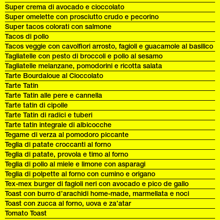
Super crema di avocado e cioccolato
Super omelette con prosciutto crudo e pecorino
Super tacos colorati con salmone
Tacos di pollo
Tacos veggie con cavolfiori arrosto, fagioli e guacamole al basilico
Tagliatelle con pesto di broccoli e pollo al sesamo
Tagliatelle melanzane, pomodorini e ricotta salata
Tarte Bourdaloue al Cioccolato
Tarte Tatin
Tarte Tatin alle pere e cannella
Tarte tatin di cipolle
Tarte Tatin di radici e tuberi
Tarte tatin integrale di albicocche
Tegame di verza al pomodoro piccante
Teglia di patate croccanti al forno
Teglia di patate, provola e timo al forno
Teglia di pollo al miele e limone con asparagi
Teglia di polpette al forno con cumino e origano
Tex-mex burger di fagioli neri con avocado e pico de gallo
Toast con burro d’arachidi home-made, marmellata e noci
Toast con zucca al forno, uova e za’atar
Tomato Toast