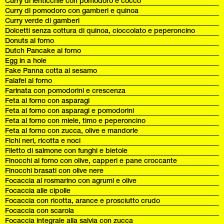
Curry di lenticchie con pomodoro e cocco
Curry di pomodoro con gamberi e quinoa
Curry verde di gamberi
Dolcetti senza cottura di quinoa, cioccolato e peperoncino
Donuts al forno
Dutch Pancake al forno
Egg in a hole
Fake Panna cotta al sesamo
Falafel al forno
Farinata con pomodorini e crescenza
Feta al forno con asparagi
Feta al forno con asparagi e pomodorini
Feta al forno con miele, timo e peperoncino
Feta al forno con zucca, olive e mandorle
Fichi neri, ricotta e noci
Filetto di salmone con funghi e bietole
Finocchi al forno con olive, capperi e pane croccante
Finocchi brasati con olive nere
Focaccia al rosmarino con agrumi e olive
Focaccia alle cipolle
Focaccia con ricotta, arance e prosciutto crudo
Focaccia con scarola
Focaccia integrale alla salvia con zucca