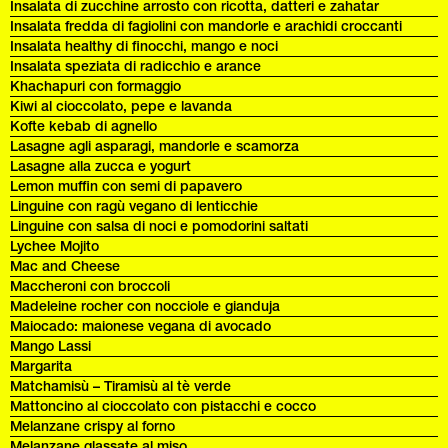
Insalata di zucchine arrosto con ricotta, datteri e zahatar
Insalata fredda di fagiolini con mandorle e arachidi croccanti
Insalata healthy di finocchi, mango e noci
Insalata speziata di radicchio e arance
Khachapuri con formaggio
Kiwi al cioccolato, pepe e lavanda
Kofte kebab di agnello
Lasagne agli asparagi, mandorle e scamorza
Lasagne alla zucca e yogurt
Lemon muffin con semi di papavero
Linguine con ragù vegano di lenticchie
Linguine con salsa di noci e pomodorini saltati
Lychee Mojito
Mac and Cheese
Maccheroni con broccoli
Madeleine rocher con nocciole e gianduja
Maiocado: maionese vegana di avocado
Mango Lassi
Margarita
Matchamisù – Tiramisù al tè verde
Mattoncino al cioccolato con pistacchi e cocco
Melanzane crispy al forno
Melanzane glassate al miso