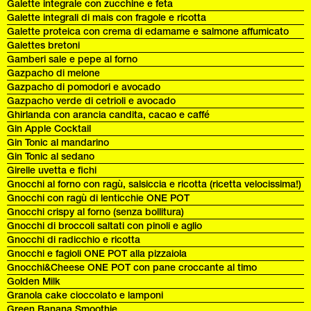
Galette integrale con zucchine e feta
Galette integrali di mais con fragole e ricotta
Galette proteica con crema di edamame e salmone affumicato
Galettes bretoni
Gamberi sale e pepe al forno
Gazpacho di melone
Gazpacho di pomodori e avocado
Gazpacho verde di cetrioli e avocado
Ghirlanda con arancia candita, cacao e caffé
Gin Apple Cocktail
Gin Tonic al mandarino
Gin Tonic al sedano
Girelle uvetta e fichi
Gnocchi al forno con ragù, salsiccia e ricotta (ricetta velocissima!)
Gnocchi con ragù di lenticchie ONE POT
Gnocchi crispy al forno (senza bollitura)
Gnocchi di broccoli saltati con pinoli e aglio
Gnocchi di radicchio e ricotta
Gnocchi e fagioli ONE POT alla pizzaiola
Gnocchi&Cheese ONE POT con pane croccante al timo
Golden Milk
Granola cake cioccolato e lamponi
Green Banana Smoothie