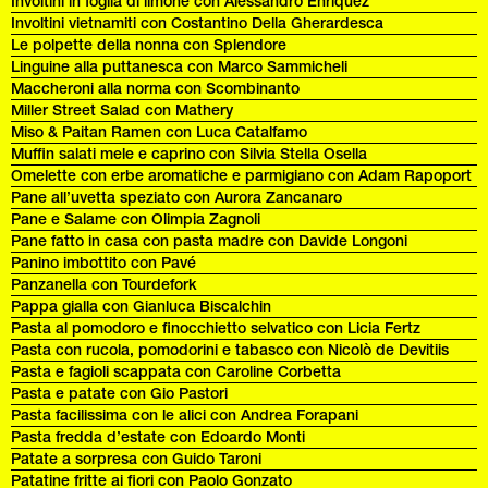
Involtini in foglia di limone con Alessandro Enriquez
Involtini vietnamiti con Costantino Della Gherardesca
Le polpette della nonna con Splendore
Linguine alla puttanesca con Marco Sammicheli
Maccheroni alla norma con Scombinanto
Miller Street Salad con Mathery
Miso & Paitan Ramen con Luca Catalfamo
Muffin salati mele e caprino con Silvia Stella Osella
Omelette con erbe aromatiche e parmigiano con Adam Rapoport
Pane all’uvetta speziato con Aurora Zancanaro
Pane e Salame con Olimpia Zagnoli
Pane fatto in casa con pasta madre con Davide Longoni
Panino imbottito con Pavé
Panzanella con Tourdefork
Pappa gialla con Gianluca Biscalchin
Pasta al pomodoro e finocchietto selvatico con Licia Fertz
Pasta con rucola, pomodorini e tabasco con Nicolò de Devitiis
Pasta e fagioli scappata con Caroline Corbetta
Pasta e patate con Gio Pastori
Pasta facilissima con le alici con Andrea Forapani
Pasta fredda d’estate con Edoardo Monti
Patate a sorpresa con Guido Taroni
Patatine fritte ai fiori con Paolo Gonzato