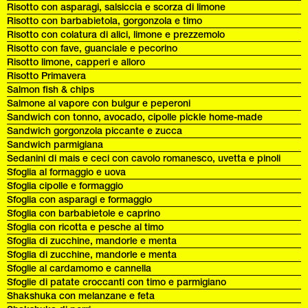
Risotto con asparagi, salsiccia e scorza di limone
Risotto con barbabietola, gorgonzola e timo
Risotto con colatura di alici, limone e prezzemolo
Risotto con fave, guanciale e pecorino
Risotto limone, capperi e alloro
Risotto Primavera
Salmon fish & chips
Salmone al vapore con bulgur e peperoni
Sandwich con tonno, avocado, cipolle pickle home-made
Sandwich gorgonzola piccante e zucca
Sandwich parmigiana
Sedanini di mais e ceci con cavolo romanesco, uvetta e pinoli
Sfoglia al formaggio e uova
Sfoglia cipolle e formaggio
Sfoglia con asparagi e formaggio
Sfoglia con barbabietole e caprino
Sfoglia con ricotta e pesche al timo
Sfoglia di zucchine, mandorle e menta
Sfoglia di zucchine, mandorle e menta
Sfoglie al cardamomo e cannella
Sfoglie di patate croccanti con timo e parmigiano
Shakshuka con melanzane e feta