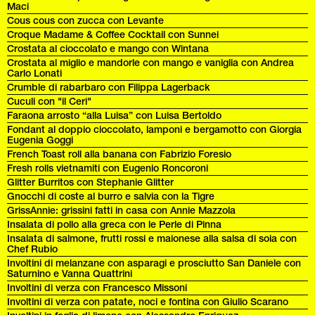
Maci
Cous cous con zucca con Levante
Croque Madame & Coffee Cocktail con Sunnei
Crostata al cioccolato e mango con Wintana
Crostata al miglio e mandorle con mango e vaniglia con Andrea
Carlo Lonati
Crumble di rabarbaro con Filippa Lagerback
Cuculi con "il Ceri"
Faraona arrosto “alla Luisa” con Luisa Bertoldo
Fondant al doppio cioccolato, lamponi e bergamotto con Giorgia
Eugenia Goggi
French Toast roll alla banana con Fabrizio Foresio
Fresh rolls vietnamiti con Eugenio Roncoroni
Glitter Burritos con Stephanie Glitter
Gnocchi di coste al burro e salvia con la Tigre
GrissAnnie: grissini fatti in casa con Annie Mazzola
Insalata di pollo alla greca con le Perle di Pinna
Insalata di salmone, frutti rossi e maionese alla salsa di soia con
Chef Rubio
Involtini di melanzane con asparagi e prosciutto San Daniele con
Saturnino e Vanna Quattrini
Involtini di verza con Francesco Missoni
Involtini di verza con patate, noci e fontina con Giulio Scarano