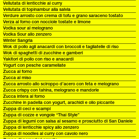
Vellutata di lenticchie al curry
Vellutata di topinambur alla salvia
Verdure arrosto con crema di tofu e grano saraceno tostato
Verza al forno con nocciole tostate e limone
Vodka sour al melograno
Vodka Sour allo zenzero
Winter Sangria
Wok di pollo agli anacardi con broccoli e tagliatelle di riso
Wok di spaghetti di zucchine e gamberi
Yakitori di pollo con riso e anacardi
Yogurt con pesche caramellate
Zucca al forno
Zucca al miso
Zucca arrosto allo sciroppo d’acero con feta e melograno
Zucca crispy con tahina, melograno e mandorle
Zucca intera al forno
Zucchine in padella con yogurt, arachidi e olio piccante
Zuppa di ceci e scampi
Zuppa di cozze e vongole “Thai Style”
Zuppa di legumi con salsa al sesamo e prosciutto di San Daniele
Zuppa di lenticchie spicy allo zenzero
Zuppa di noodles al curry con cavolo nero