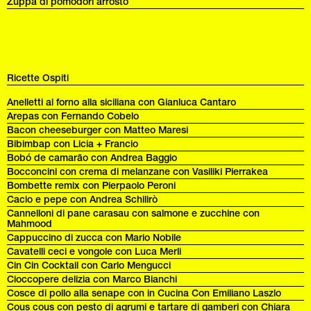
Zuppa di pomodori arrosto
Ricette Ospiti
Anelletti al forno alla siciliana con Gianluca Cantaro
Arepas con Fernando Cobelo
Bacon cheeseburger con Matteo Maresi
Bibimbap con Licia + Francio
Bobó de camarão con Andrea Baggio
Bocconcini con crema di melanzane con Vasiliki Pierrakea
Bombette remix con Pierpaolo Peroni
Cacio e pepe con Andrea Schilirò
Cannelloni di pane carasau con salmone e zucchine con
Mahmood
Cappuccino di zucca con Mario Nobile
Cavatelli ceci e vongole con Luca Merli
Cin Cin Cocktail con Carlo Mengucci
Cioccopere delizia con Marco Bianchi
Cosce di pollo alla senape con in Cucina Con Emiliano Laszlo
Cous cous con pesto di agrumi e tartare di gamberi con Chiara