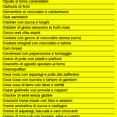
Cipolle al forno caramellate
Clafoutis di fichi
Clementine al cioccolato e cardamomo
Club sandwich
Cobbler con zucca e funghi
Cobbler di grano saraceno ai frutti rossi
Cocco and chia snack
Cookies con gocce di cioccolato (senza burro)
Cookies integrali con cioccolato e tahina
Corn bread
Cornbread con peperoncino e formaggio
Cosce di pollo con piselli e piattoni
Cosciotto di agnello speziato al forno
Cosmopolitan
Cous cous con asparagi e pollo allo zafferano
Cous Cous con burrata e tartare di gamberi
Cous cous di farro con ribes e mirtilli
Cozze gratinate con provola e capperi
Cracker di semi senza glutine
Crackers home-made con timo e sesamo
Crema aromatica di zucca e castagne
Crema di asparagi, baccalà e ceci croccanti
Crema di broccoli con burrata, erbe e cumino