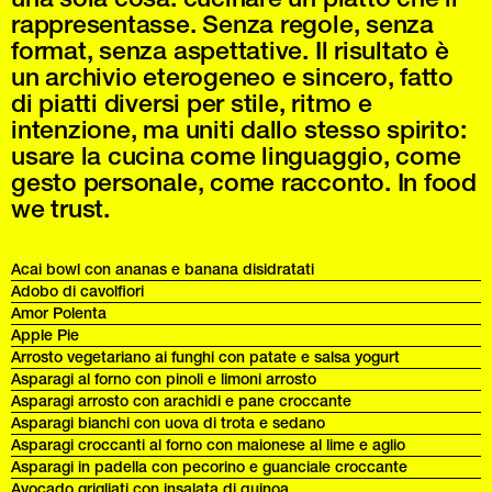
rappresentasse. Senza regole, senza
format, senza aspettative. Il risultato è
un archivio eterogeneo e sincero, fatto
di piatti diversi per stile, ritmo e
intenzione, ma uniti dallo stesso spirito:
usare la cucina come linguaggio, come
gesto personale, come racconto. In food
we trust.
Acai bowl con ananas e banana disidratati
Adobo di cavolfiori
Amor Polenta
Apple Pie
Arrosto vegetariano ai funghi con patate e salsa yogurt
Asparagi al forno con pinoli e limoni arrosto
Asparagi arrosto con arachidi e pane croccante
Asparagi bianchi con uova di trota e sedano
Asparagi croccanti al forno con maionese al lime e aglio
Asparagi in padella con pecorino e guanciale croccante
Avocado grigliati con insalata di quinoa