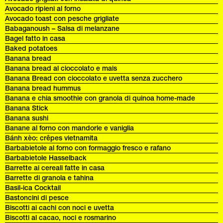
Avocado ripieni al forno
Avocado toast con pesche grigliate
Babaganoush – Salsa di melanzane
Bagel fatto in casa
Baked potatoes
Banana bread
Banana bread al cioccolato e mais
Banana Bread con cioccolato e uvetta senza zucchero
Banana bread hummus
Banana e chia smoothie con granola di quinoa home-made
Banana Stick
Banana sushi
Banane al forno con mandorle e vaniglia
Bánh xèo: crêpes vietnamita
Barbabietole al forno con formaggio fresco e rafano
Barbabietole Hasselback
Barrette ai cereali fatte in casa
Barrette di granola e tahina
Basil-ica Cocktail
Bastoncini di pesce
Biscotti ai cachi con noci e uvetta
Biscotti al cacao, noci e rosmarino