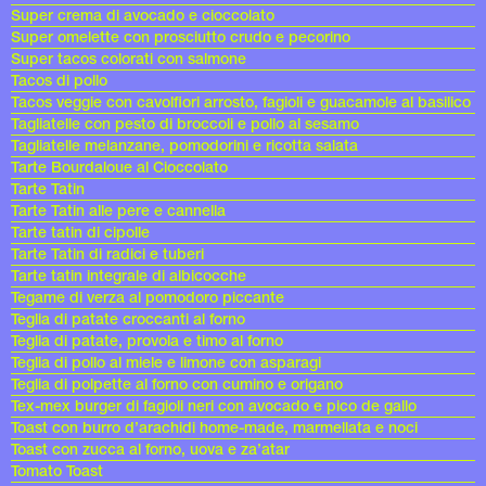
Super crema di avocado e cioccolato
Super omelette con prosciutto crudo e pecorino
Super tacos colorati con salmone
Tacos di pollo
Tacos veggie con cavolfiori arrosto, fagioli e guacamole al basilico
Tagliatelle con pesto di broccoli e pollo al sesamo
Tagliatelle melanzane, pomodorini e ricotta salata
Tarte Bourdaloue al Cioccolato
Tarte Tatin
Tarte Tatin alle pere e cannella
Tarte tatin di cipolle
Tarte Tatin di radici e tuberi
Tarte tatin integrale di albicocche
Tegame di verza al pomodoro piccante
Teglia di patate croccanti al forno
Teglia di patate, provola e timo al forno
Teglia di pollo al miele e limone con asparagi
Teglia di polpette al forno con cumino e origano
Tex-mex burger di fagioli neri con avocado e pico de gallo
Toast con burro d’arachidi home-made, marmellata e noci
Toast con zucca al forno, uova e za’atar
Tomato Toast