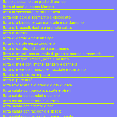
Tonno al sesamo con pesto di arance
Torta al caffè di nonna Marghe
Torta al cioccolato, ricotta e cachi
Torta con pere al rosmarino e cioccolato
Torta di albicocche con mandorle e cardamomo
Torta di broccoli, ricotta e crumble salato
Torta di carciofi
Torta di carote American Style
Torta di carote senza zucchero
Torta di carote, pistacchi e cardamomo
Torta di fragole con crumble di grano saraceno e mandorle
Torta di fragole, limone, pepe e basilico
Torta di mele con limone, zenzero e cannella
Torta di mele con mandorle, nocciole e rosmarino
Torta di mele senza impasto
Torta di pere al té
Torta rovesciata alle arance e olio di oliva
Torta salata con baccalà, patate e piselli
Torta salata con carciofi e cumino
Torta salata con carote al cumino
Torta salata con erbette e noci
Torta salata con radicchio e speck
Torta salata con radicchio, pere e provola