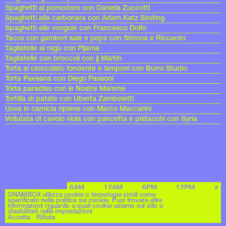
Spaghetti al pomodoro con Daniela Zuccotti
Spaghetti alla carbonara con Adam Katz Sinding
Spaghetti alle vongole con Francesco Dolfo
Tacos con gamberi sale e pepe con Simona e Riccardo
Tagliatelle al ragù con Pijama
Tagliatelle con broccoli con jj Martin
Torta al cioccolato fondente e lamponi con Burro Studio
Torta Paesana con Diego Passoni
Torta paradiso con le Nostre Mamme
Tortilla di patate con Uberta Zambeletti
Uova in camicia ripiene con Marco Maccarini
Vellutata di cavolo viola con pancetta e pistacchi con Syria
6AM
12AM
6PM
12PM
x
Archives
GNAMBOX utilizza cookie o tecnologie simili come
specificato nella politica sui cookie. Puoi trovare altre
informazioni riguardo a quali cookie usiamo sul sito o
disabilitarli nelle impostazioni
Accetta
Rifiuta