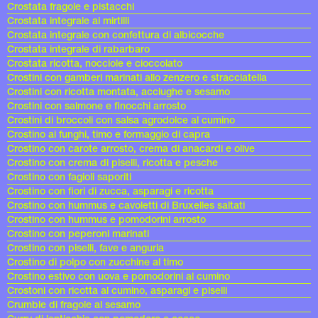
Crostata fragole e pistacchi
Crostata integrale ai mirtilli
Crostata integrale con confettura di albicocche
Crostata integrale di rabarbaro
Crostata ricotta, nocciole e cioccolato
Crostini con gamberi marinati allo zenzero e stracciatella
Crostini con ricotta montata, acciughe e sesamo
Crostini con salmone e finocchi arrosto
Crostini di broccoli con salsa agrodolce al cumino
Crostino ai funghi, timo e formaggio di capra
Crostino con carote arrosto, crema di anacardi e olive
Crostino con crema di piselli, ricotta e pesche
Crostino con fagioli saporiti
Crostino con fiori di zucca, asparagi e ricotta
Crostino con hummus e cavoletti di Bruxelles saltati
Crostino con hummus e pomodorini arrosto
Crostino con peperoni marinati
Crostino con piselli, fave e anguria
Crostino di polpo con zucchine al timo
Crostino estivo con uova e pomodorini al cumino
Crostoni con ricotta al cumino, asparagi e piselli
Crumble di fragole al sesamo