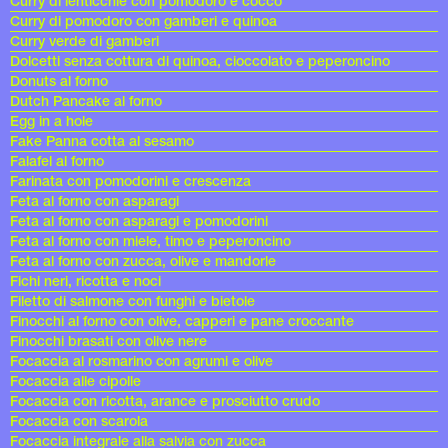
Curry di lenticchie con pomodoro e cocco
Curry di pomodoro con gamberi e quinoa
Curry verde di gamberi
Dolcetti senza cottura di quinoa, cioccolato e peperoncino
Donuts al forno
Dutch Pancake al forno
Egg in a hole
Fake Panna cotta al sesamo
Falafel al forno
Farinata con pomodorini e crescenza
Feta al forno con asparagi
Feta al forno con asparagi e pomodorini
Feta al forno con miele, timo e peperoncino
Feta al forno con zucca, olive e mandorle
Fichi neri, ricotta e noci
Filetto di salmone con funghi e bietole
Finocchi al forno con olive, capperi e pane croccante
Finocchi brasati con olive nere
Focaccia al rosmarino con agrumi e olive
Focaccia alle cipolle
Focaccia con ricotta, arance e prosciutto crudo
Focaccia con scarola
Focaccia integrale alla salvia con zucca