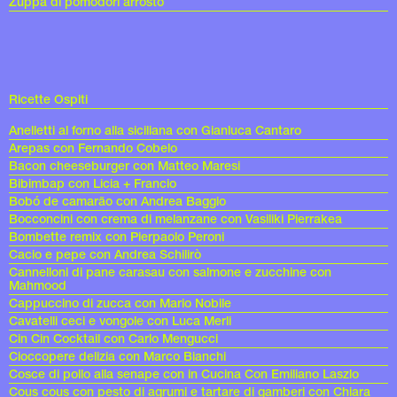
Zuppa di pomodori arrosto
Ricette Ospiti
Anelletti al forno alla siciliana con Gianluca Cantaro
Arepas con Fernando Cobelo
Bacon cheeseburger con Matteo Maresi
Bibimbap con Licia + Francio
Bobó de camarão con Andrea Baggio
Bocconcini con crema di melanzane con Vasiliki Pierrakea
Bombette remix con Pierpaolo Peroni
Cacio e pepe con Andrea Schilirò
Cannelloni di pane carasau con salmone e zucchine con
Mahmood
Cappuccino di zucca con Mario Nobile
Cavatelli ceci e vongole con Luca Merli
Cin Cin Cocktail con Carlo Mengucci
Cioccopere delizia con Marco Bianchi
Cosce di pollo alla senape con in Cucina Con Emiliano Laszlo
Cous cous con pesto di agrumi e tartare di gamberi con Chiara