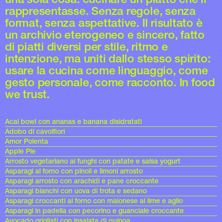
rappresentasse. Senza regole, senza
format, senza aspettative. Il risultato è
un archivio eterogeneo e sincero, fatto
di piatti diversi per stile, ritmo e
intenzione, ma uniti dallo stesso spirito:
usare la cucina come linguaggio, come
gesto personale, come racconto. In food
we trust.
Acai bowl con ananas e banana disidratati
Adobo di cavolfiori
Amor Polenta
Apple Pie
Arrosto vegetariano ai funghi con patate e salsa yogurt
Asparagi al forno con pinoli e limoni arrosto
Asparagi arrosto con arachidi e pane croccante
Asparagi bianchi con uova di trota e sedano
Asparagi croccanti al forno con maionese al lime e aglio
Asparagi in padella con pecorino e guanciale croccante
Avocado grigliati con insalata di quinoa