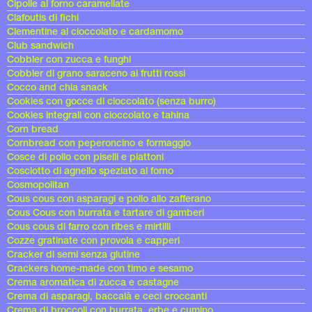
Cipolle al forno caramellate
Clafoutis di fichi
Clementine al cioccolato e cardamomo
Club sandwich
Cobbler con zucca e funghi
Cobbler di grano saraceno ai frutti rossi
Cocco and chia snack
Cookies con gocce di cioccolato (senza burro)
Cookies integrali con cioccolato e tahina
Corn bread
Cornbread con peperoncino e formaggio
Cosce di pollo con piselli e piattoni
Cosciotto di agnello speziato al forno
Cosmopolitan
Cous cous con asparagi e pollo allo zafferano
Cous Cous con burrata e tartare di gamberi
Cous cous di farro con ribes e mirtilli
Cozze gratinate con provola e capperi
Cracker di semi senza glutine
Crackers home-made con timo e sesamo
Crema aromatica di zucca e castagne
Crema di asparagi, baccalà e ceci croccanti
Crema di broccoli con burrata, erbe e cumino