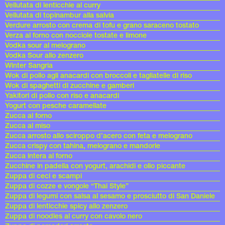
Vellutata di lenticchie al curry
Vellutata di topinambur alla salvia
Verdure arrosto con crema di tofu e grano saraceno tostato
Verza al forno con nocciole tostate e limone
Vodka sour al melograno
Vodka Sour allo zenzero
Winter Sangria
Wok di pollo agli anacardi con broccoli e tagliatelle di riso
Wok di spaghetti di zucchine e gamberi
Yakitori di pollo con riso e anacardi
Yogurt con pesche caramellate
Zucca al forno
Zucca al miso
Zucca arrosto allo sciroppo d’acero con feta e melograno
Zucca crispy con tahina, melograno e mandorle
Zucca intera al forno
Zucchine in padella con yogurt, arachidi e olio piccante
Zuppa di ceci e scampi
Zuppa di cozze e vongole “Thai Style”
Zuppa di legumi con salsa al sesamo e prosciutto di San Daniele
Zuppa di lenticchie spicy allo zenzero
Zuppa di noodles al curry con cavolo nero