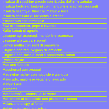
Insalata di zucchine arrosto con ricotta, datteri e zahatar
Insalata fredda di fagiolini con mandorle e arachidi croccanti
Insalata healthy di finocchi, mango e noci
Insalata speziata di radicchio e arance
Khachapuri con formaggio
Kiwi al cioccolato, pepe e lavanda
Kofte kebab di agnello
Lasagne agli asparagi, mandorle e scamorza
Lasagne alla zucca e yogurt
Lemon muffin con semi di papavero
Linguine con ragù vegano di lenticchie
Linguine con salsa di noci e pomodorini saltati
Lychee Mojito
Mac and Cheese
Maccheroni con broccoli
Madeleine rocher con nocciole e gianduja
Maiocado: maionese vegana di avocado
Mango Lassi
Margarita
Matchamisù – Tiramisù al tè verde
Mattoncino al cioccolato con pistacchi e cocco
Melanzane crispy al forno
Melanzane glassate al miso