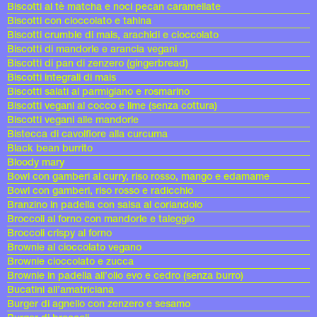
Biscotti al tè matcha e noci pecan caramellate
Biscotti con cioccolato e tahina
Biscotti crumble di mais, arachidi e cioccolato
Biscotti di mandorle e arancia vegani
Biscotti di pan di zenzero (gingerbread)
Biscotti integrali di mais
Biscotti salati al parmigiano e rosmarino
Biscotti vegani al cocco e lime (senza cottura)
Biscotti vegani alle mandorle
Bistecca di cavolfiore alla curcuma
Black bean burrito
Bloody mary
Bowl con gamberi al curry, riso rosso, mango e edamame
Bowl con gamberi, riso rosso e radicchio
Branzino in padella con salsa al coriandolo
Broccoli al forno con mandorle e taleggio
Broccoli crispy al forno
Brownie al cioccolato vegano
Brownie cioccolato e zucca
Brownie in padella all’olio evo e cedro (senza burro)
Bucatini all’amatriciana
Burger di agnello con zenzero e sesamo