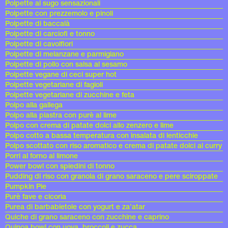
Polpette al sugo sensazionali
Polpette con prezzemolo e pinoli
Polpette di baccalà
Polpette di carciofi e tonno
Polpette di cavolfiori
Polpette di melanzane e parmigiano
Polpette di pollo con salsa al sesamo
Polpette vegane di ceci super hot
Polpette vegetariane di fagioli
Polpette vegetariane di zucchine e feta
Polpo alla gallega
Polpo alla piastra con purè al lime
Polpo con crema di patate dolci allo zenzero e lime
Polpo cotto a bassa temperatura con insalata di lenticchie
Polpo scottato con riso aromatico e crema di patate dolci al curry
Porri al forno al limone
Power bowl con spiedini di tonno
Pudding di riso con granola di grano saraceno e pere sciroppate
Pumpkin Pie
Purè fave e cicoria
Purea di barbabietole con yogurt e za’atar
Quiche di grano saraceno con zucchine e caprino
Quinoa bowl con uova, broccoli e zucca