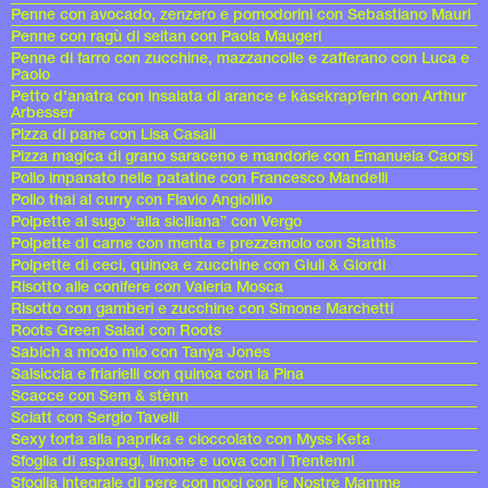
Penne con avocado, zenzero e pomodorini con Sebastiano Mauri
Penne con ragù di seitan con Paola Maugeri
Penne di farro con zucchine, mazzancolle e zafferano con Luca e
Paolo
Petto d'anatra con insalata di arance e kàsekrapferln con Arthur
Arbesser
Pizza di pane con Lisa Casali
Pizza magica di grano saraceno e mandorle con Emanuela Caorsi
Pollo impanato nelle patatine con Francesco Mandelli
Pollo thai al curry con Flavio Angiolillo
Polpette al sugo “alla siciliana” con Vergo
Polpette di carne con menta e prezzemolo con Stathis
Polpette di ceci, quinoa e zucchine con Giuli & Giordi
Risotto alle conifere con Valeria Mosca
Risotto con gamberi e zucchine con Simone Marchetti
Roots Green Salad con Roots
Sabich a modo mio con Tanya Jones
Salsiccia e friarielli con quinoa con la Pina
Scacce con Sem & stènn
Sciatt con Sergio Tavelli
Sexy torta alla paprika e cioccolato con Myss Keta
Sfoglia di asparagi, limone e uova con i Trentenni
Sfoglia integrale di pere con noci con le Nostre Mamme