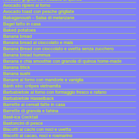
Avocado ripieni al forno
Avocado toast con pesche grigliate
Babaganoush – Salsa di melanzane
Bagel fatto in casa
Baked potatoes
Banana bread
Banana bread al cioccolato e mais
Banana Bread con cioccolato e uvetta senza zucchero
Banana bread hummus
Banana e chia smoothie con granola di quinoa home-made
Banana Stick
Banana sushi
Banane al forno con mandorle e vaniglia
Bánh xèo: crêpes vietnamita
Barbabietole al forno con formaggio fresco e rafano
Barbabietole Hasselback
Barrette ai cereali fatte in casa
Barrette di granola e tahina
Basil-ica Cocktail
Bastoncini di pesce
Biscotti ai cachi con noci e uvetta
Biscotti al cacao, noci e rosmarino