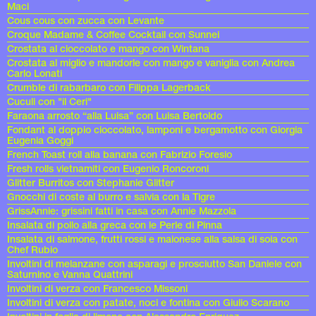
Maci
Cous cous con zucca con Levante
Croque Madame & Coffee Cocktail con Sunnei
Crostata al cioccolato e mango con Wintana
Crostata al miglio e mandorle con mango e vaniglia con Andrea
Carlo Lonati
Crumble di rabarbaro con Filippa Lagerback
Cuculi con "il Ceri"
Faraona arrosto “alla Luisa” con Luisa Bertoldo
Fondant al doppio cioccolato, lamponi e bergamotto con Giorgia
Eugenia Goggi
French Toast roll alla banana con Fabrizio Foresio
Fresh rolls vietnamiti con Eugenio Roncoroni
Glitter Burritos con Stephanie Glitter
Gnocchi di coste al burro e salvia con la Tigre
GrissAnnie: grissini fatti in casa con Annie Mazzola
Insalata di pollo alla greca con le Perle di Pinna
Insalata di salmone, frutti rossi e maionese alla salsa di soia con
Chef Rubio
Involtini di melanzane con asparagi e prosciutto San Daniele con
Saturnino e Vanna Quattrini
Involtini di verza con Francesco Missoni
Involtini di verza con patate, noci e fontina con Giulio Scarano