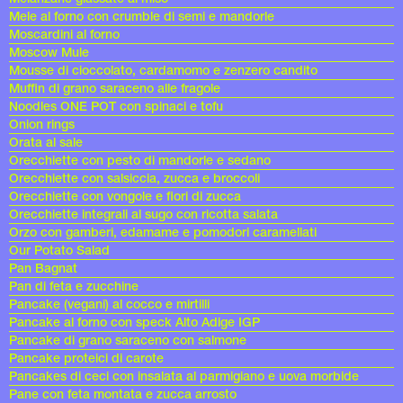
Mele al forno con crumble di semi e mandorle
Moscardini al forno
Moscow Mule
Mousse di cioccolato, cardamomo e zenzero candito
Muffin di grano saraceno alle fragole
Noodles ONE POT con spinaci e tofu
Onion rings
Orata al sale
Orecchiette con pesto di mandorle e sedano
Orecchiette con salsiccia, zucca e broccoli
Orecchiette con vongole e fiori di zucca
Orecchiette integrali al sugo con ricotta salata
Orzo con gamberi, edamame e pomodori caramellati
Our Potato Salad
Pan Bagnat
Pan di feta e zucchine
Pancake (vegani) al cocco e mirtilli
Pancake al forno con speck Alto Adige IGP
Pancake di grano saraceno con salmone
Pancake proteici di carote
Pancakes di ceci con insalata al parmigiano e uova morbide
Pane con feta montata e zucca arrosto