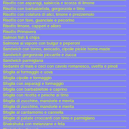
Risotto con asparagi, salsiccia e scorza di limone
Risotto con barbabietola, gorgonzola e timo
Risotto con colatura di alici, limone e prezzemolo
Risotto con fave, guanciale e pecorino
Risotto limone, capperi e alloro
Risotto Primavera
Salmon fish & chips
Salmone al vapore con bulgur e peperoni
Sandwich con tonno, avocado, cipolle pickle home-made
Sandwich gorgonzola piccante e zucca
Sandwich parmigiana
Sedanini di mais e ceci con cavolo romanesco, uvetta e pinoli
Sfoglia al formaggio e uova
Sfoglia cipolle e formaggio
Sfoglia con asparagi e formaggio
Sfoglia con barbabietole e caprino
Sfoglia con ricotta e pesche al timo
Sfoglia di zucchine, mandorle e menta
Sfoglia di zucchine, mandorle e menta
Sfoglie al cardamomo e cannella
Sfoglie di patate croccanti con timo e parmigiano
Shakshuka con melanzane e feta