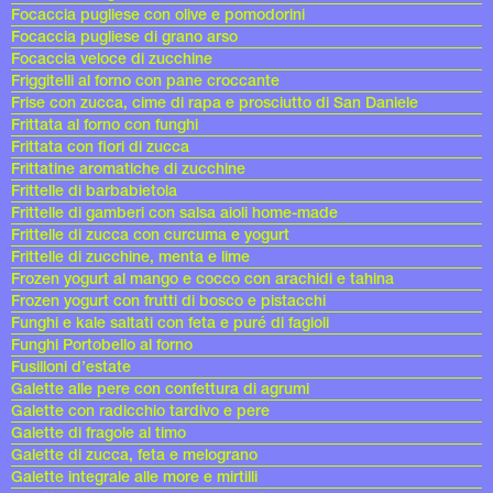
Focaccia pugliese con olive e pomodorini
Focaccia pugliese di grano arso
Focaccia veloce di zucchine
Friggitelli al forno con pane croccante
Frise con zucca, cime di rapa e prosciutto di San Daniele
Frittata al forno con funghi
Frittata con fiori di zucca
Frittatine aromatiche di zucchine
Frittelle di barbabietola
Frittelle di gamberi con salsa aioli home-made
Frittelle di zucca con curcuma e yogurt
Frittelle di zucchine, menta e lime
Frozen yogurt al mango e cocco con arachidi e tahina
Frozen yogurt con frutti di bosco e pistacchi
Funghi e kale saltati con feta e puré di fagioli
Funghi Portobello al forno
Fusilloni d’estate
Galette alle pere con confettura di agrumi
Galette con radicchio tardivo e pere
Galette di fragole al timo
Galette di zucca, feta e melograno
Galette integrale alle more e mirtilli