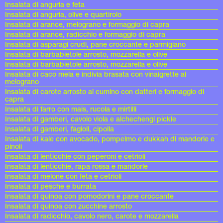
Insalata di anguria e feta
Insalata di anguria, olive e quartirolo
Insalata di arance, melograno e formaggio di capra
Insalata di arance, radicchio e formaggio di capra
Insalata di asparagi crudi, pane croccante e parmigiano
Insalata di barbabietole arrosto, mozzarella e olive
Insalata di barbabietole arrosto, mozzarella e olive
Insalata di caco mela e indivia brasata con vinaigrette al
melograno
Insalata di carote arrosto al cumino con datteri e formaggio di
capra
Insalata di farro con mais, rucola e mirtilli
Insalata di gamberi, cavolo viola e alchechengi pickle
Insalata di gamberi, fagioli, cipolla
Insalata di kale con avocado, pompelmo e dukkah di mandorle e
pinoli
Insalata di lenticchie con peperoni e cetrioli
Insalata di lenticchie, rapa rossa e mandorle
Insalata di melone con feta e cetrioli
Insalata di pesche e burrata
Insalata di quinoa con pomodorini e pane croccante
Insalata di quinoa con zucchine arrosto
Insalata di radicchio, cavolo nero, carote e mozzarella