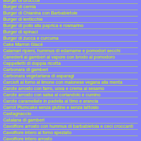
Burger di broccoli
Burger di cernia
Burger di Chianina con Barbabietole
Burger di lenticchie
Burger di pollo alla paprica e rosmarino
Burger di spinaci
Burger di zucca e curcuma
Cake Marron Glacé
Calamari ripieni, hummus di edamame e pomodori secchi
Canederli ai gamberi al vapore con brodo al pomodoro
Cappelletti di doppia ricotta
Carbonara di gamberi
Carbonara vegetariana di asparagi
Carciofi al forno al limone con maionese vegana alla menta
Carote arrosto con farro, uova e crema al sesamo
Carote arrosto con salsa al coriandolo e cumino
Carote caramellate in padella al timo e arancia
Carrot Plumcake senza glutine e senza lattosio
Castagnaccio
Catalana di gamberi
Cavolfiore arrosto con hummus di barbabietola e ceci croccanti
Cavolfiore intero al forno speziato
Cavolfiore intero arrosto