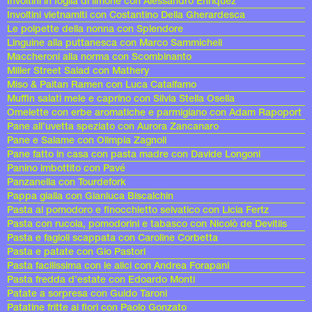
Involtini in foglia di limone con Alessandro Enriquez
Involtini vietnamiti con Costantino Della Gherardesca
Le polpette della nonna con Splendore
Linguine alla puttanesca con Marco Sammicheli
Maccheroni alla norma con Scombinanto
Miller Street Salad con Mathery
Miso & Paitan Ramen con Luca Catalfamo
Muffin salati mele e caprino con Silvia Stella Osella
Omelette con erbe aromatiche e parmigiano con Adam Rapoport
Pane all’uvetta speziato con Aurora Zancanaro
Pane e Salame con Olimpia Zagnoli
Pane fatto in casa con pasta madre con Davide Longoni
Panino imbottito con Pavé
Panzanella con Tourdefork
Pappa gialla con Gianluca Biscalchin
Pasta al pomodoro e finocchietto selvatico con Licia Fertz
Pasta con rucola, pomodorini e tabasco con Nicolò de Devitiis
Pasta e fagioli scappata con Caroline Corbetta
Pasta e patate con Gio Pastori
Pasta facilissima con le alici con Andrea Forapani
Pasta fredda d’estate con Edoardo Monti
Patate a sorpresa con Guido Taroni
Patatine fritte ai fiori con Paolo Gonzato