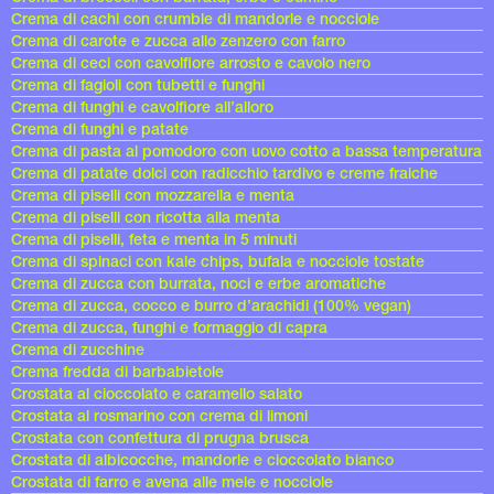
Crema di cachi con crumble di mandorle e nocciole
Crema di carote e zucca allo zenzero con farro
Crema di ceci con cavolfiore arrosto e cavolo nero
Crema di fagioli con tubetti e funghi
Crema di funghi e cavolfiore all’alloro
Crema di funghi e patate
Crema di pasta al pomodoro con uovo cotto a bassa temperatura
Crema di patate dolci con radicchio tardivo e creme fraiche
Crema di piselli con mozzarella e menta
Crema di piselli con ricotta alla menta
Crema di piselli, feta e menta in 5 minuti
Crema di spinaci con kale chips, bufala e nocciole tostate
Crema di zucca con burrata, noci e erbe aromatiche
Crema di zucca, cocco e burro d’arachidi (100% vegan)
Crema di zucca, funghi e formaggio di capra
Crema di zucchine
Crema fredda di barbabietole
Crostata al cioccolato e caramello salato
Crostata al rosmarino con crema di limoni
Crostata con confettura di prugna brusca
Crostata di albicocche, mandorle e cioccolato bianco
Crostata di farro e avena alle mele e nocciole