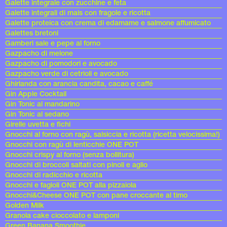
Galette integrale con zucchine e feta
Galette integrali di mais con fragole e ricotta
Galette proteica con crema di edamame e salmone affumicato
Galettes bretoni
Gamberi sale e pepe al forno
Gazpacho di melone
Gazpacho di pomodori e avocado
Gazpacho verde di cetrioli e avocado
Ghirlanda con arancia candita, cacao e caffé
Gin Apple Cocktail
Gin Tonic al mandarino
Gin Tonic al sedano
Girelle uvetta e fichi
Gnocchi al forno con ragù, salsiccia e ricotta (ricetta velocissima!)
Gnocchi con ragù di lenticchie ONE POT
Gnocchi crispy al forno (senza bollitura)
Gnocchi di broccoli saltati con pinoli e aglio
Gnocchi di radicchio e ricotta
Gnocchi e fagioli ONE POT alla pizzaiola
Gnocchi&Cheese ONE POT con pane croccante al timo
Golden Milk
Granola cake cioccolato e lamponi
Green Banana Smoothie