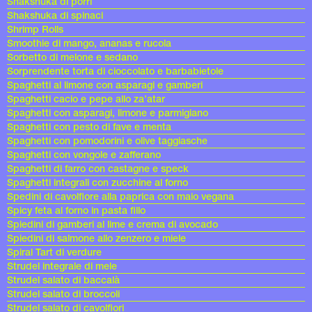
Shakshuka di porri
Shakshuka di spinaci
Shrimp Rolls
Smoothie di mango, ananas e rucola
Sorbetto di melone e sedano
Sorprendente torta di cioccolato e barbabietole
Spaghetti al limone con asparagi e gamberi
Spaghetti cacio e pepe allo za’atar
Spaghetti con asparagi, limone e parmigiano
Spaghetti con pesto di fave e menta
Spaghetti con pomodorini e olive taggiasche
Spaghetti con vongole e zafferano
Spaghetti di farro con castagne e speck
Spaghetti integrali con zucchine al forno
Spedini di cavolfiore alla paprica con maio vegana
Spicy feta al forno in pasta fillo
Spiedini di gamberi al lime e crema di avocado
Spiedini di salmone allo zenzero e miele
Spiral Tart di verdure
Strudel integrale di mele
Strudel salato di baccalà
Strudel salato di broccoli
Strudel salato di cavolfiori