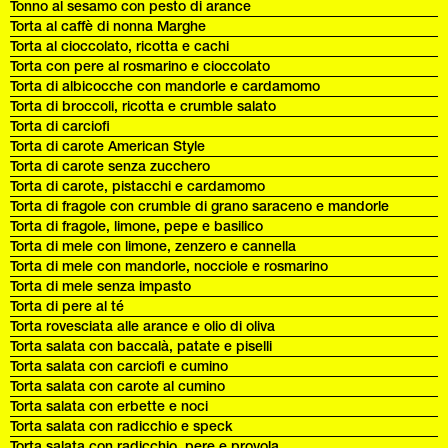
Tonno al sesamo con pesto di arance
Torta al caffè di nonna Marghe
Torta al cioccolato, ricotta e cachi
Torta con pere al rosmarino e cioccolato
Torta di albicocche con mandorle e cardamomo
Torta di broccoli, ricotta e crumble salato
Torta di carciofi
Torta di carote American Style
Torta di carote senza zucchero
Torta di carote, pistacchi e cardamomo
Torta di fragole con crumble di grano saraceno e mandorle
Torta di fragole, limone, pepe e basilico
Torta di mele con limone, zenzero e cannella
Torta di mele con mandorle, nocciole e rosmarino
Torta di mele senza impasto
Torta di pere al té
Torta rovesciata alle arance e olio di oliva
Torta salata con baccalà, patate e piselli
Torta salata con carciofi e cumino
Torta salata con carote al cumino
Torta salata con erbette e noci
Torta salata con radicchio e speck
Torta salata con radicchio, pere e provola