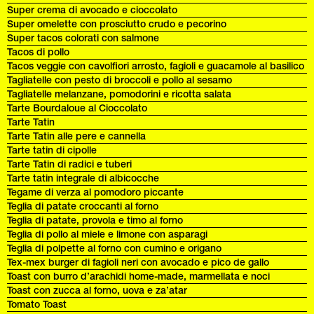
Super crema di avocado e cioccolato
Super omelette con prosciutto crudo e pecorino
Super tacos colorati con salmone
Tacos di pollo
Tacos veggie con cavolfiori arrosto, fagioli e guacamole al basilico
Tagliatelle con pesto di broccoli e pollo al sesamo
Tagliatelle melanzane, pomodorini e ricotta salata
Tarte Bourdaloue al Cioccolato
Tarte Tatin
Tarte Tatin alle pere e cannella
Tarte tatin di cipolle
Tarte Tatin di radici e tuberi
Tarte tatin integrale di albicocche
Tegame di verza al pomodoro piccante
Teglia di patate croccanti al forno
Teglia di patate, provola e timo al forno
Teglia di pollo al miele e limone con asparagi
Teglia di polpette al forno con cumino e origano
Tex-mex burger di fagioli neri con avocado e pico de gallo
Toast con burro d’arachidi home-made, marmellata e noci
Toast con zucca al forno, uova e za’atar
Tomato Toast