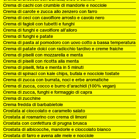
Crema di cachi con crumble di mandorle e nocciole
Crema di carote e zucca allo zenzero con farro
Crema di ceci con cavolfiore arrosto e cavolo nero
Crema di fagioli con tubetti e funghi
Crema di funghi e cavolfiore all’alloro
Crema di funghi e patate
Crema di pasta al pomodoro con uovo cotto a bassa temperatura
Crema di patate dolci con radicchio tardivo e creme fraiche
Crema di piselli con mozzarella e menta
Crema di piselli con ricotta alla menta
Crema di piselli, feta e menta in 5 minuti
Crema di spinaci con kale chips, bufala e nocciole tostate
Crema di zucca con burrata, noci e erbe aromatiche
Crema di zucca, cocco e burro d’arachidi (100% vegan)
Crema di zucca, funghi e formaggio di capra
Crema di zucchine
Crema fredda di barbabietole
Crostata al cioccolato e caramello salato
Crostata al rosmarino con crema di limoni
Crostata con confettura di prugna brusca
Crostata di albicocche, mandorle e cioccolato bianco
Crostata di farro e avena alle mele e nocciole