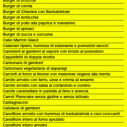
Burger di broccoli
Burger di cernia
Burger di Chianina con Barbabietole
Burger di lenticchie
Burger di pollo alla paprica e rosmarino
Burger di spinaci
Burger di zucca e curcuma
Cake Marron Glacé
Calamari ripieni, hummus di edamame e pomodori secchi
Canederli ai gamberi al vapore con brodo al pomodoro
Cappelletti di doppia ricotta
Carbonara di gamberi
Carbonara vegetariana di asparagi
Carciofi al forno al limone con maionese vegana alla menta
Carote arrosto con farro, uova e crema al sesamo
Carote arrosto con salsa al coriandolo e cumino
Carote caramellate in padella al timo e arancia
Carrot Plumcake senza glutine e senza lattosio
Castagnaccio
Catalana di gamberi
Cavolfiore arrosto con hummus di barbabietola e ceci croccanti
Cavolfiore intero al forno speziato
Cavolfiore intero arrosto