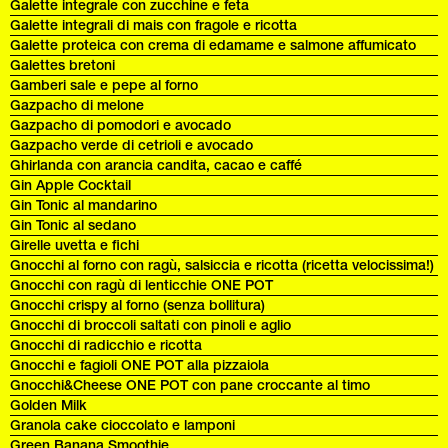
Galette integrale con zucchine e feta
Galette integrali di mais con fragole e ricotta
Galette proteica con crema di edamame e salmone affumicato
Galettes bretoni
Gamberi sale e pepe al forno
Gazpacho di melone
Gazpacho di pomodori e avocado
Gazpacho verde di cetrioli e avocado
Ghirlanda con arancia candita, cacao e caffé
Gin Apple Cocktail
Gin Tonic al mandarino
Gin Tonic al sedano
Girelle uvetta e fichi
Gnocchi al forno con ragù, salsiccia e ricotta (ricetta velocissima!)
Gnocchi con ragù di lenticchie ONE POT
Gnocchi crispy al forno (senza bollitura)
Gnocchi di broccoli saltati con pinoli e aglio
Gnocchi di radicchio e ricotta
Gnocchi e fagioli ONE POT alla pizzaiola
Gnocchi&Cheese ONE POT con pane croccante al timo
Golden Milk
Granola cake cioccolato e lamponi
Green Banana Smoothie