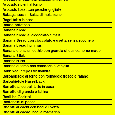
Avocado ripieni al forno
Avocado toast con pesche grigliate
Babaganoush – Salsa di melanzane
Bagel fatto in casa
Baked potatoes
Banana bread
Banana bread al cioccolato e mais
Banana Bread con cioccolato e uvetta senza zucchero
Banana bread hummus
Banana e chia smoothie con granola di quinoa home-made
Banana Stick
Banana sushi
Banane al forno con mandorle e vaniglia
Bánh xèo: crêpes vietnamita
Barbabietole al forno con formaggio fresco e rafano
Barbabietole Hasselback
Barrette ai cereali fatte in casa
Barrette di granola e tahina
Basil-ica Cocktail
Bastoncini di pesce
Biscotti ai cachi con noci e uvetta
Biscotti al cacao, noci e rosmarino