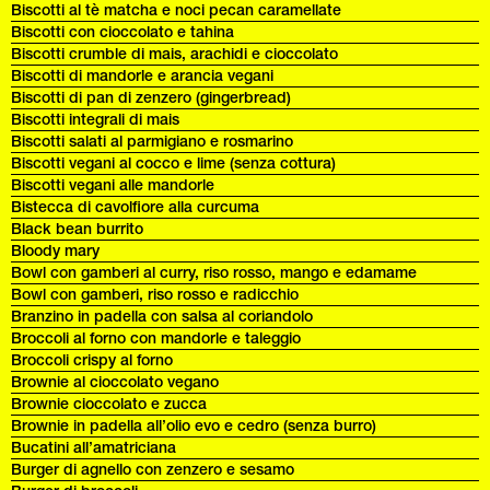
Biscotti al tè matcha e noci pecan caramellate
Biscotti con cioccolato e tahina
Biscotti crumble di mais, arachidi e cioccolato
Biscotti di mandorle e arancia vegani
Biscotti di pan di zenzero (gingerbread)
Biscotti integrali di mais
Biscotti salati al parmigiano e rosmarino
Biscotti vegani al cocco e lime (senza cottura)
Biscotti vegani alle mandorle
Bistecca di cavolfiore alla curcuma
Black bean burrito
Bloody mary
Bowl con gamberi al curry, riso rosso, mango e edamame
Bowl con gamberi, riso rosso e radicchio
Branzino in padella con salsa al coriandolo
Broccoli al forno con mandorle e taleggio
Broccoli crispy al forno
Brownie al cioccolato vegano
Brownie cioccolato e zucca
Brownie in padella all’olio evo e cedro (senza burro)
Bucatini all’amatriciana
Burger di agnello con zenzero e sesamo