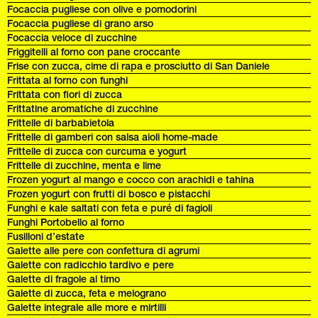
Focaccia pugliese con olive e pomodorini
Focaccia pugliese di grano arso
Focaccia veloce di zucchine
Friggitelli al forno con pane croccante
Frise con zucca, cime di rapa e prosciutto di San Daniele
Frittata al forno con funghi
Frittata con fiori di zucca
Frittatine aromatiche di zucchine
Frittelle di barbabietola
Frittelle di gamberi con salsa aioli home-made
Frittelle di zucca con curcuma e yogurt
Frittelle di zucchine, menta e lime
Frozen yogurt al mango e cocco con arachidi e tahina
Frozen yogurt con frutti di bosco e pistacchi
Funghi e kale saltati con feta e puré di fagioli
Funghi Portobello al forno
Fusilloni d’estate
Galette alle pere con confettura di agrumi
Galette con radicchio tardivo e pere
Galette di fragole al timo
Galette di zucca, feta e melograno
Galette integrale alle more e mirtilli