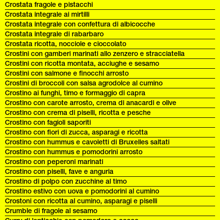
Crostata fragole e pistacchi
Crostata integrale ai mirtilli
Crostata integrale con confettura di albicocche
Crostata integrale di rabarbaro
Crostata ricotta, nocciole e cioccolato
Crostini con gamberi marinati allo zenzero e stracciatella
Crostini con ricotta montata, acciughe e sesamo
Crostini con salmone e finocchi arrosto
Crostini di broccoli con salsa agrodolce al cumino
Crostino ai funghi, timo e formaggio di capra
Crostino con carote arrosto, crema di anacardi e olive
Crostino con crema di piselli, ricotta e pesche
Crostino con fagioli saporiti
Crostino con fiori di zucca, asparagi e ricotta
Crostino con hummus e cavoletti di Bruxelles saltati
Crostino con hummus e pomodorini arrosto
Crostino con peperoni marinati
Crostino con piselli, fave e anguria
Crostino di polpo con zucchine al timo
Crostino estivo con uova e pomodorini al cumino
Crostoni con ricotta al cumino, asparagi e piselli
Crumble di fragole al sesamo