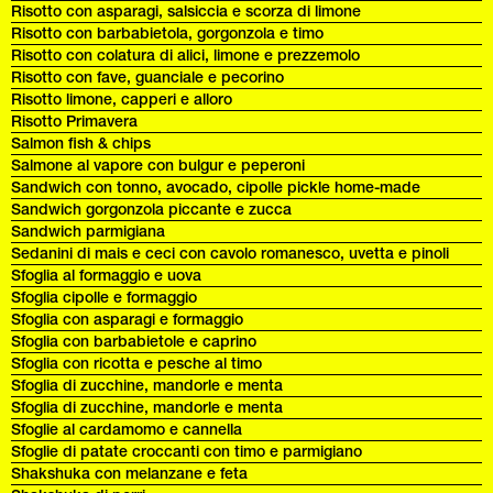
Risotto con asparagi, salsiccia e scorza di limone
Risotto con barbabietola, gorgonzola e timo
Risotto con colatura di alici, limone e prezzemolo
Risotto con fave, guanciale e pecorino
Risotto limone, capperi e alloro
Risotto Primavera
Salmon fish & chips
Salmone al vapore con bulgur e peperoni
Sandwich con tonno, avocado, cipolle pickle home-made
Sandwich gorgonzola piccante e zucca
Sandwich parmigiana
Sedanini di mais e ceci con cavolo romanesco, uvetta e pinoli
Sfoglia al formaggio e uova
Sfoglia cipolle e formaggio
Sfoglia con asparagi e formaggio
Sfoglia con barbabietole e caprino
Sfoglia con ricotta e pesche al timo
Sfoglia di zucchine, mandorle e menta
Sfoglia di zucchine, mandorle e menta
Sfoglie al cardamomo e cannella
Sfoglie di patate croccanti con timo e parmigiano
Shakshuka con melanzane e feta