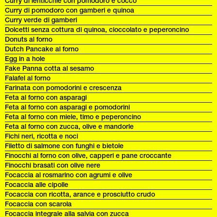
Curry di lenticchie con pomodoro e cocco
Curry di pomodoro con gamberi e quinoa
Curry verde di gamberi
Dolcetti senza cottura di quinoa, cioccolato e peperoncino
Donuts al forno
Dutch Pancake al forno
Egg in a hole
Fake Panna cotta al sesamo
Falafel al forno
Farinata con pomodorini e crescenza
Feta al forno con asparagi
Feta al forno con asparagi e pomodorini
Feta al forno con miele, timo e peperoncino
Feta al forno con zucca, olive e mandorle
Fichi neri, ricotta e noci
Filetto di salmone con funghi e bietole
Finocchi al forno con olive, capperi e pane croccante
Finocchi brasati con olive nere
Focaccia al rosmarino con agrumi e olive
Focaccia alle cipolle
Focaccia con ricotta, arance e prosciutto crudo
Focaccia con scarola
Focaccia integrale alla salvia con zucca