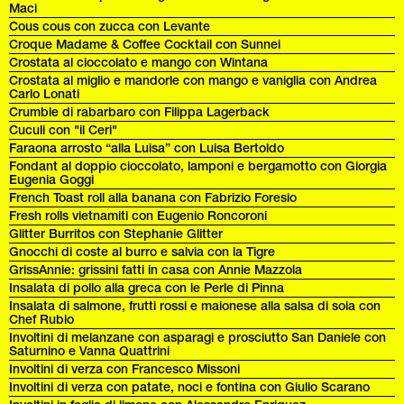
Maci
Cous cous con zucca con Levante
Croque Madame & Coffee Cocktail con Sunnei
Crostata al cioccolato e mango con Wintana
Crostata al miglio e mandorle con mango e vaniglia con Andrea
Carlo Lonati
Crumble di rabarbaro con Filippa Lagerback
Cuculi con "il Ceri"
Faraona arrosto “alla Luisa” con Luisa Bertoldo
Fondant al doppio cioccolato, lamponi e bergamotto con Giorgia
Eugenia Goggi
French Toast roll alla banana con Fabrizio Foresio
Fresh rolls vietnamiti con Eugenio Roncoroni
Glitter Burritos con Stephanie Glitter
Gnocchi di coste al burro e salvia con la Tigre
GrissAnnie: grissini fatti in casa con Annie Mazzola
Insalata di pollo alla greca con le Perle di Pinna
Insalata di salmone, frutti rossi e maionese alla salsa di soia con
Chef Rubio
Involtini di melanzane con asparagi e prosciutto San Daniele con
Saturnino e Vanna Quattrini
Involtini di verza con Francesco Missoni
Involtini di verza con patate, noci e fontina con Giulio Scarano