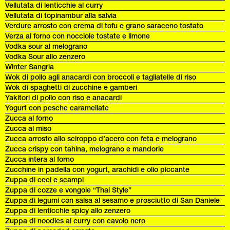
Vellutata di lenticchie al curry
Vellutata di topinambur alla salvia
Verdure arrosto con crema di tofu e grano saraceno tostato
Verza al forno con nocciole tostate e limone
Vodka sour al melograno
Vodka Sour allo zenzero
Winter Sangria
Wok di pollo agli anacardi con broccoli e tagliatelle di riso
Wok di spaghetti di zucchine e gamberi
Yakitori di pollo con riso e anacardi
Yogurt con pesche caramellate
Zucca al forno
Zucca al miso
Zucca arrosto allo sciroppo d’acero con feta e melograno
Zucca crispy con tahina, melograno e mandorle
Zucca intera al forno
Zucchine in padella con yogurt, arachidi e olio piccante
Zuppa di ceci e scampi
Zuppa di cozze e vongole “Thai Style”
Zuppa di legumi con salsa al sesamo e prosciutto di San Daniele
Zuppa di lenticchie spicy allo zenzero
Zuppa di noodles al curry con cavolo nero