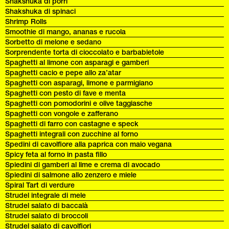
Shakshuka di porri
Shakshuka di spinaci
Shrimp Rolls
Smoothie di mango, ananas e rucola
Sorbetto di melone e sedano
Sorprendente torta di cioccolato e barbabietole
Spaghetti al limone con asparagi e gamberi
Spaghetti cacio e pepe allo za’atar
Spaghetti con asparagi, limone e parmigiano
Spaghetti con pesto di fave e menta
Spaghetti con pomodorini e olive taggiasche
Spaghetti con vongole e zafferano
Spaghetti di farro con castagne e speck
Spaghetti integrali con zucchine al forno
Spedini di cavolfiore alla paprica con maio vegana
Spicy feta al forno in pasta fillo
Spiedini di gamberi al lime e crema di avocado
Spiedini di salmone allo zenzero e miele
Spiral Tart di verdure
Strudel integrale di mele
Strudel salato di baccalà
Strudel salato di broccoli
Strudel salato di cavolfiori