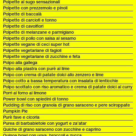
Polpette al sugo sensazionali
Polpette con prezzemolo e pinoli
Polpette di baccalà
Polpette di carciofi e tonno
Polpette di cavolfiori
Polpette di melanzane e parmigiano
Polpette di pollo con salsa al sesamo
Polpette vegane di ceci super hot
Polpette vegetariane di fagioli
Polpette vegetariane di zucchine e feta
Polpo alla gallega
Polpo alla piastra con purè al lime
Polpo con crema di patate dolci allo zenzero e lime
Polpo cotto a bassa temperatura con insalata di lenticchie
Polpo scottato con riso aromatico e crema di patate dolci al curry
Porri al forno al limone
Power bowl con spiedini di tonno
Pudding di riso con granola di grano saraceno e pere sciroppate
Pumpkin Pie
Purè fave e cicoria
Purea di barbabietole con yogurt e za’atar
Quiche di grano saraceno con zucchine e caprino
Quinoa bowl con uova, broccoli e zucca