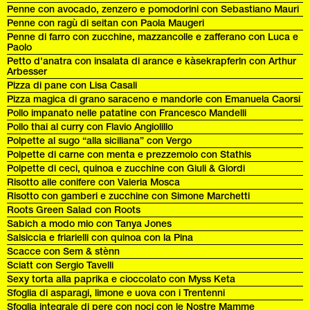
Penne con avocado, zenzero e pomodorini con Sebastiano Mauri
Penne con ragù di seitan con Paola Maugeri
Penne di farro con zucchine, mazzancolle e zafferano con Luca e
Paolo
Petto d'anatra con insalata di arance e kàsekrapferln con Arthur
Arbesser
Pizza di pane con Lisa Casali
Pizza magica di grano saraceno e mandorle con Emanuela Caorsi
Pollo impanato nelle patatine con Francesco Mandelli
Pollo thai al curry con Flavio Angiolillo
Polpette al sugo “alla siciliana” con Vergo
Polpette di carne con menta e prezzemolo con Stathis
Polpette di ceci, quinoa e zucchine con Giuli & Giordi
Risotto alle conifere con Valeria Mosca
Risotto con gamberi e zucchine con Simone Marchetti
Roots Green Salad con Roots
Sabich a modo mio con Tanya Jones
Salsiccia e friarielli con quinoa con la Pina
Scacce con Sem & stènn
Sciatt con Sergio Tavelli
Sexy torta alla paprika e cioccolato con Myss Keta
Sfoglia di asparagi, limone e uova con i Trentenni
Sfoglia integrale di pere con noci con le Nostre Mamme