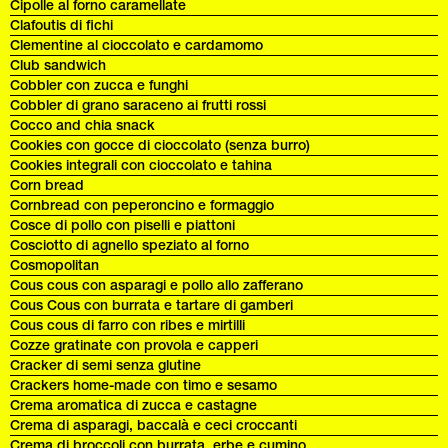
Cipolle al forno caramellate
Clafoutis di fichi
Clementine al cioccolato e cardamomo
Club sandwich
Cobbler con zucca e funghi
Cobbler di grano saraceno ai frutti rossi
Cocco and chia snack
Cookies con gocce di cioccolato (senza burro)
Cookies integrali con cioccolato e tahina
Corn bread
Cornbread con peperoncino e formaggio
Cosce di pollo con piselli e piattoni
Cosciotto di agnello speziato al forno
Cosmopolitan
Cous cous con asparagi e pollo allo zafferano
Cous Cous con burrata e tartare di gamberi
Cous cous di farro con ribes e mirtilli
Cozze gratinate con provola e capperi
Cracker di semi senza glutine
Crackers home-made con timo e sesamo
Crema aromatica di zucca e castagne
Crema di asparagi, baccalà e ceci croccanti
Crema di broccoli con burrata, erbe e cumino