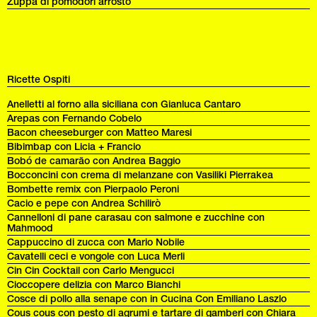
Zuppa di pomodori arrosto
Ricette Ospiti
Anelletti al forno alla siciliana con Gianluca Cantaro
Arepas con Fernando Cobelo
Bacon cheeseburger con Matteo Maresi
Bibimbap con Licia + Francio
Bobó de camarão con Andrea Baggio
Bocconcini con crema di melanzane con Vasiliki Pierrakea
Bombette remix con Pierpaolo Peroni
Cacio e pepe con Andrea Schilirò
Cannelloni di pane carasau con salmone e zucchine con
Mahmood
Cappuccino di zucca con Mario Nobile
Cavatelli ceci e vongole con Luca Merli
Cin Cin Cocktail con Carlo Mengucci
Cioccopere delizia con Marco Bianchi
Cosce di pollo alla senape con in Cucina Con Emiliano Laszlo
Cous cous con pesto di agrumi e tartare di gamberi con Chiara