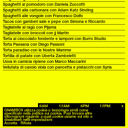
Spaghetti al pomodoro con Daniela Zuccotti
Spaghetti alla carbonara con Adam Katz Sinding
Spaghetti alle vongole con Francesco Dolfo
Tacos con gamberi sale e pepe con Simona e Riccardo
Tagliatelle al ragù con Pijama
Tagliatelle con broccoli con jj Martin
Torta al cioccolato fondente e lamponi con Burro Studio
Torta Paesana con Diego Passoni
Torta paradiso con le Nostre Mamme
Tortilla di patate con Uberta Zambeletti
Uova in camicia ripiene con Marco Maccarini
Vellutata di cavolo viola con pancetta e pistacchi con Syria
6AM
12AM
6PM
12PM
x
Archives
GNAMBOX utilizza cookie o tecnologie simili come
specificato nella politica sui cookie. Puoi trovare altre
informazioni riguardo a quali cookie usiamo sul sito o
disabilitarli nelle impostazioni
Accetta
Rifiuta