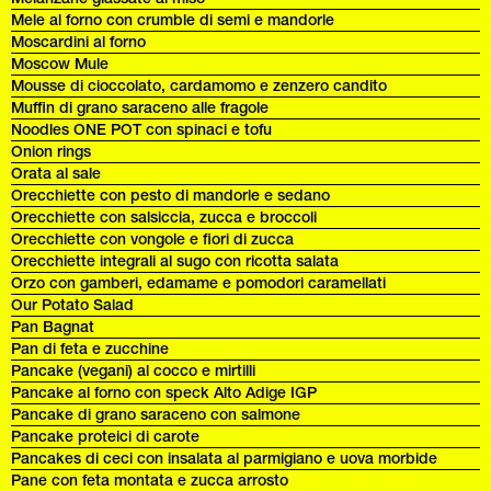
Mele al forno con crumble di semi e mandorle
Moscardini al forno
Moscow Mule
Mousse di cioccolato, cardamomo e zenzero candito
Muffin di grano saraceno alle fragole
Noodles ONE POT con spinaci e tofu
Onion rings
Orata al sale
Orecchiette con pesto di mandorle e sedano
Orecchiette con salsiccia, zucca e broccoli
Orecchiette con vongole e fiori di zucca
Orecchiette integrali al sugo con ricotta salata
Orzo con gamberi, edamame e pomodori caramellati
Our Potato Salad
Pan Bagnat
Pan di feta e zucchine
Pancake (vegani) al cocco e mirtilli
Pancake al forno con speck Alto Adige IGP
Pancake di grano saraceno con salmone
Pancake proteici di carote
Pancakes di ceci con insalata al parmigiano e uova morbide
Pane con feta montata e zucca arrosto