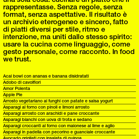
rappresentasse. Senza regole, senza
format, senza aspettative. Il risultato è
un archivio eterogeneo e sincero, fatto
di piatti diversi per stile, ritmo e
intenzione, ma uniti dallo stesso spirito:
usare la cucina come linguaggio, come
gesto personale, come racconto. In food
we trust.
Acai bowl con ananas e banana disidratati
Adobo di cavolfiori
Amor Polenta
Apple Pie
Arrosto vegetariano ai funghi con patate e salsa yogurt
Asparagi al forno con pinoli e limoni arrosto
Asparagi arrosto con arachidi e pane croccante
Asparagi bianchi con uova di trota e sedano
Asparagi croccanti al forno con maionese al lime e aglio
Asparagi in padella con pecorino e guanciale croccante
Avocado grigliati con insalata di quinoa