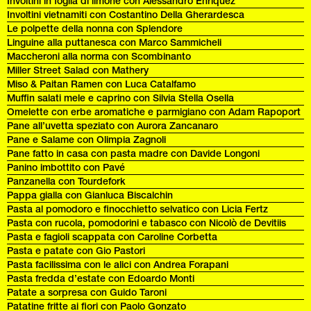
Involtini in foglia di limone con Alessandro Enriquez
Involtini vietnamiti con Costantino Della Gherardesca
Le polpette della nonna con Splendore
Linguine alla puttanesca con Marco Sammicheli
Maccheroni alla norma con Scombinanto
Miller Street Salad con Mathery
Miso & Paitan Ramen con Luca Catalfamo
Muffin salati mele e caprino con Silvia Stella Osella
Omelette con erbe aromatiche e parmigiano con Adam Rapoport
Pane all’uvetta speziato con Aurora Zancanaro
Pane e Salame con Olimpia Zagnoli
Pane fatto in casa con pasta madre con Davide Longoni
Panino imbottito con Pavé
Panzanella con Tourdefork
Pappa gialla con Gianluca Biscalchin
Pasta al pomodoro e finocchietto selvatico con Licia Fertz
Pasta con rucola, pomodorini e tabasco con Nicolò de Devitiis
Pasta e fagioli scappata con Caroline Corbetta
Pasta e patate con Gio Pastori
Pasta facilissima con le alici con Andrea Forapani
Pasta fredda d’estate con Edoardo Monti
Patate a sorpresa con Guido Taroni
Patatine fritte ai fiori con Paolo Gonzato