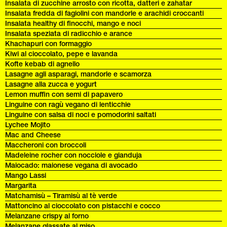
Insalata di zucchine arrosto con ricotta, datteri e zahatar
Insalata fredda di fagiolini con mandorle e arachidi croccanti
Insalata healthy di finocchi, mango e noci
Insalata speziata di radicchio e arance
Khachapuri con formaggio
Kiwi al cioccolato, pepe e lavanda
Kofte kebab di agnello
Lasagne agli asparagi, mandorle e scamorza
Lasagne alla zucca e yogurt
Lemon muffin con semi di papavero
Linguine con ragù vegano di lenticchie
Linguine con salsa di noci e pomodorini saltati
Lychee Mojito
Mac and Cheese
Maccheroni con broccoli
Madeleine rocher con nocciole e gianduja
Maiocado: maionese vegana di avocado
Mango Lassi
Margarita
Matchamisù – Tiramisù al tè verde
Mattoncino al cioccolato con pistacchi e cocco
Melanzane crispy al forno
Melanzane glassate al miso