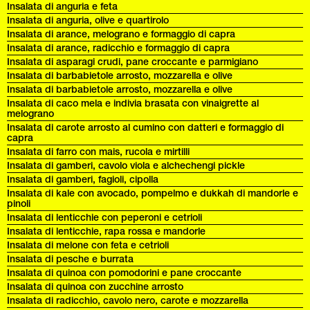
Insalata di anguria e feta
Insalata di anguria, olive e quartirolo
Insalata di arance, melograno e formaggio di capra
Insalata di arance, radicchio e formaggio di capra
Insalata di asparagi crudi, pane croccante e parmigiano
Insalata di barbabietole arrosto, mozzarella e olive
Insalata di barbabietole arrosto, mozzarella e olive
Insalata di caco mela e indivia brasata con vinaigrette al
melograno
Insalata di carote arrosto al cumino con datteri e formaggio di
capra
Insalata di farro con mais, rucola e mirtilli
Insalata di gamberi, cavolo viola e alchechengi pickle
Insalata di gamberi, fagioli, cipolla
Insalata di kale con avocado, pompelmo e dukkah di mandorle e
pinoli
Insalata di lenticchie con peperoni e cetrioli
Insalata di lenticchie, rapa rossa e mandorle
Insalata di melone con feta e cetrioli
Insalata di pesche e burrata
Insalata di quinoa con pomodorini e pane croccante
Insalata di quinoa con zucchine arrosto
Insalata di radicchio, cavolo nero, carote e mozzarella