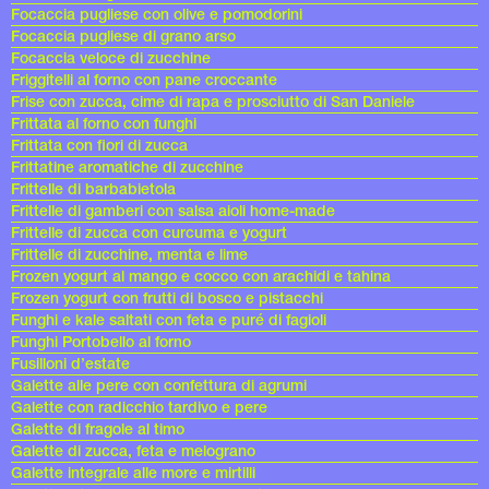
Focaccia pugliese con olive e pomodorini
Focaccia pugliese di grano arso
Focaccia veloce di zucchine
Friggitelli al forno con pane croccante
Frise con zucca, cime di rapa e prosciutto di San Daniele
Frittata al forno con funghi
Frittata con fiori di zucca
Frittatine aromatiche di zucchine
Frittelle di barbabietola
Frittelle di gamberi con salsa aioli home-made
Frittelle di zucca con curcuma e yogurt
Frittelle di zucchine, menta e lime
Frozen yogurt al mango e cocco con arachidi e tahina
Frozen yogurt con frutti di bosco e pistacchi
Funghi e kale saltati con feta e puré di fagioli
Funghi Portobello al forno
Fusilloni d’estate
Galette alle pere con confettura di agrumi
Galette con radicchio tardivo e pere
Galette di fragole al timo
Galette di zucca, feta e melograno
Galette integrale alle more e mirtilli