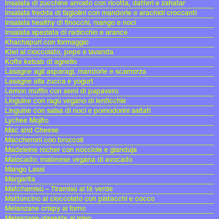
Insalata di zucchine arrosto con ricotta, datteri e zahatar
Insalata fredda di fagiolini con mandorle e arachidi croccanti
Insalata healthy di finocchi, mango e noci
Insalata speziata di radicchio e arance
Khachapuri con formaggio
Kiwi al cioccolato, pepe e lavanda
Kofte kebab di agnello
Lasagne agli asparagi, mandorle e scamorza
Lasagne alla zucca e yogurt
Lemon muffin con semi di papavero
Linguine con ragù vegano di lenticchie
Linguine con salsa di noci e pomodorini saltati
Lychee Mojito
Mac and Cheese
Maccheroni con broccoli
Madeleine rocher con nocciole e gianduja
Maiocado: maionese vegana di avocado
Mango Lassi
Margarita
Matchamisù – Tiramisù al tè verde
Mattoncino al cioccolato con pistacchi e cocco
Melanzane crispy al forno
Melanzane glassate al miso