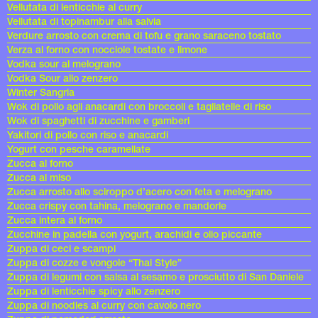
Vellutata di lenticchie al curry
Vellutata di topinambur alla salvia
Verdure arrosto con crema di tofu e grano saraceno tostato
Verza al forno con nocciole tostate e limone
Vodka sour al melograno
Vodka Sour allo zenzero
Winter Sangria
Wok di pollo agli anacardi con broccoli e tagliatelle di riso
Wok di spaghetti di zucchine e gamberi
Yakitori di pollo con riso e anacardi
Yogurt con pesche caramellate
Zucca al forno
Zucca al miso
Zucca arrosto allo sciroppo d’acero con feta e melograno
Zucca crispy con tahina, melograno e mandorle
Zucca intera al forno
Zucchine in padella con yogurt, arachidi e olio piccante
Zuppa di ceci e scampi
Zuppa di cozze e vongole “Thai Style”
Zuppa di legumi con salsa al sesamo e prosciutto di San Daniele
Zuppa di lenticchie spicy allo zenzero
Zuppa di noodles al curry con cavolo nero