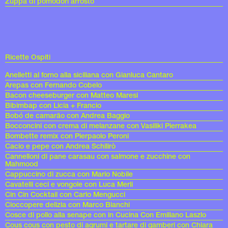
Zuppa di pomodori arrosto
Ricette Ospiti
Anelletti al forno alla siciliana con Gianluca Cantaro
Arepas con Fernando Cobelo
Bacon cheeseburger con Matteo Maresi
Bibimbap con Licia + Francio
Bobó de camarão con Andrea Baggio
Bocconcini con crema di melanzane con Vasiliki Pierrakea
Bombette remix con Pierpaolo Peroni
Cacio e pepe con Andrea Schilirò
Cannelloni di pane carasau con salmone e zucchine con
Mahmood
Cappuccino di zucca con Mario Nobile
Cavatelli ceci e vongole con Luca Merli
Cin Cin Cocktail con Carlo Mengucci
Cioccopere delizia con Marco Bianchi
Cosce di pollo alla senape con in Cucina Con Emiliano Laszlo
Cous cous con pesto di agrumi e tartare di gamberi con Chiara