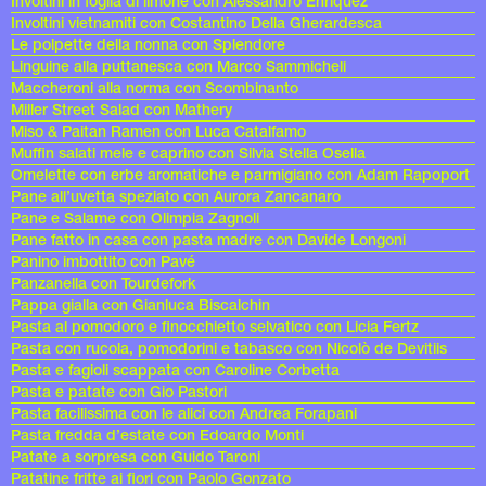
Involtini in foglia di limone con Alessandro Enriquez
Involtini vietnamiti con Costantino Della Gherardesca
Le polpette della nonna con Splendore
Linguine alla puttanesca con Marco Sammicheli
Maccheroni alla norma con Scombinanto
Miller Street Salad con Mathery
Miso & Paitan Ramen con Luca Catalfamo
Muffin salati mele e caprino con Silvia Stella Osella
Omelette con erbe aromatiche e parmigiano con Adam Rapoport
Pane all’uvetta speziato con Aurora Zancanaro
Pane e Salame con Olimpia Zagnoli
Pane fatto in casa con pasta madre con Davide Longoni
Panino imbottito con Pavé
Panzanella con Tourdefork
Pappa gialla con Gianluca Biscalchin
Pasta al pomodoro e finocchietto selvatico con Licia Fertz
Pasta con rucola, pomodorini e tabasco con Nicolò de Devitiis
Pasta e fagioli scappata con Caroline Corbetta
Pasta e patate con Gio Pastori
Pasta facilissima con le alici con Andrea Forapani
Pasta fredda d’estate con Edoardo Monti
Patate a sorpresa con Guido Taroni
Patatine fritte ai fiori con Paolo Gonzato