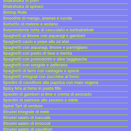
Shakshuka di porri
Shakshuka di spinaci
Shrimp Rolls
Smoothie di mango, ananas e rucola
Sorbetto di melone e sedano
Sorprendente torta di cioccolato e barbabietole
Spaghetti al limone con asparagi e gamberi
Spaghetti cacio e pepe allo za’atar
Spaghetti con asparagi, limone e parmigiano
Spaghetti con pesto di fave e menta
Spaghetti con pomodorini e olive taggiasche
Spaghetti con vongole e zafferano
Spaghetti di farro con castagne e speck
Spaghetti integrali con zucchine al forno
Spedini di cavolfiore alla paprica con maio vegana
Spicy feta al forno in pasta fillo
Spiedini di gamberi al lime e crema di avocado
Spiedini di salmone allo zenzero e miele
Spiral Tart di verdure
Strudel integrale di mele
Strudel salato di baccalà
Strudel salato di broccoli
Strudel salato di cavolfiori