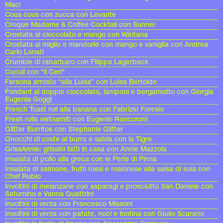
Maci
Cous cous con zucca con Levante
Croque Madame & Coffee Cocktail con Sunnei
Crostata al cioccolato e mango con Wintana
Crostata al miglio e mandorle con mango e vaniglia con Andrea
Carlo Lonati
Crumble di rabarbaro con Filippa Lagerback
Cuculi con "il Ceri"
Faraona arrosto “alla Luisa” con Luisa Bertoldo
Fondant al doppio cioccolato, lamponi e bergamotto con Giorgia
Eugenia Goggi
French Toast roll alla banana con Fabrizio Foresio
Fresh rolls vietnamiti con Eugenio Roncoroni
Glitter Burritos con Stephanie Glitter
Gnocchi di coste al burro e salvia con la Tigre
GrissAnnie: grissini fatti in casa con Annie Mazzola
Insalata di pollo alla greca con le Perle di Pinna
Insalata di salmone, frutti rossi e maionese alla salsa di soia con
Chef Rubio
Involtini di melanzane con asparagi e prosciutto San Daniele con
Saturnino e Vanna Quattrini
Involtini di verza con Francesco Missoni
Involtini di verza con patate, noci e fontina con Giulio Scarano