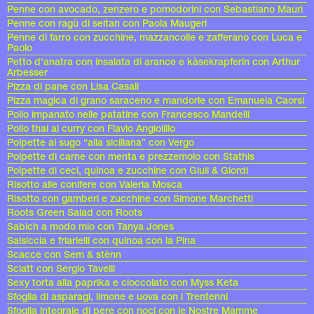
Penne con avocado, zenzero e pomodorini con Sebastiano Mauri
Penne con ragù di seitan con Paola Maugeri
Penne di farro con zucchine, mazzancolle e zafferano con Luca e
Paolo
Petto d'anatra con insalata di arance e kàsekrapferln con Arthur
Arbesser
Pizza di pane con Lisa Casali
Pizza magica di grano saraceno e mandorle con Emanuela Caorsi
Pollo impanato nelle patatine con Francesco Mandelli
Pollo thai al curry con Flavio Angiolillo
Polpette al sugo “alla siciliana” con Vergo
Polpette di carne con menta e prezzemolo con Stathis
Polpette di ceci, quinoa e zucchine con Giuli & Giordi
Risotto alle conifere con Valeria Mosca
Risotto con gamberi e zucchine con Simone Marchetti
Roots Green Salad con Roots
Sabich a modo mio con Tanya Jones
Salsiccia e friarielli con quinoa con la Pina
Scacce con Sem & stènn
Sciatt con Sergio Tavelli
Sexy torta alla paprika e cioccolato con Myss Keta
Sfoglia di asparagi, limone e uova con i Trentenni
Sfoglia integrale di pere con noci con le Nostre Mamme