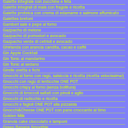
Galette integrale con zucchine e feta
Galette integrali di mais con fragole e ricotta
Galette proteica con crema di edamame e salmone affumicato
Galettes bretoni
Gamberi sale e pepe al forno
Gazpacho di melone
Gazpacho di pomodori e avocado
Gazpacho verde di cetrioli e avocado
Ghirlanda con arancia candita, cacao e caffé
Gin Apple Cocktail
Gin Tonic al mandarino
Gin Tonic al sedano
Girelle uvetta e fichi
Gnocchi al forno con ragù, salsiccia e ricotta (ricetta velocissima!)
Gnocchi con ragù di lenticchie ONE POT
Gnocchi crispy al forno (senza bollitura)
Gnocchi di broccoli saltati con pinoli e aglio
Gnocchi di radicchio e ricotta
Gnocchi e fagioli ONE POT alla pizzaiola
Gnocchi&Cheese ONE POT con pane croccante al timo
Golden Milk
Granola cake cioccolato e lamponi
Green Banana Smoothie