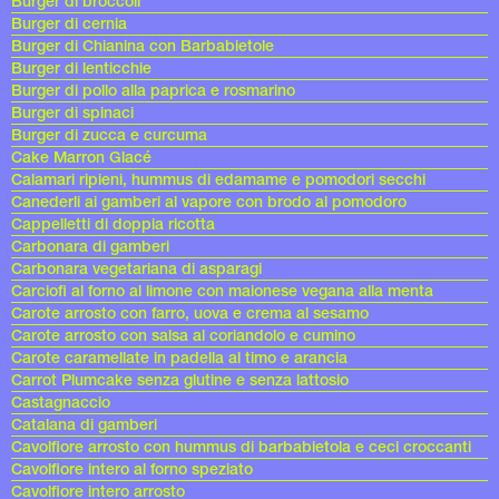
Burger di broccoli
Burger di cernia
Burger di Chianina con Barbabietole
Burger di lenticchie
Burger di pollo alla paprica e rosmarino
Burger di spinaci
Burger di zucca e curcuma
Cake Marron Glacé
Calamari ripieni, hummus di edamame e pomodori secchi
Canederli ai gamberi al vapore con brodo al pomodoro
Cappelletti di doppia ricotta
Carbonara di gamberi
Carbonara vegetariana di asparagi
Carciofi al forno al limone con maionese vegana alla menta
Carote arrosto con farro, uova e crema al sesamo
Carote arrosto con salsa al coriandolo e cumino
Carote caramellate in padella al timo e arancia
Carrot Plumcake senza glutine e senza lattosio
Castagnaccio
Catalana di gamberi
Cavolfiore arrosto con hummus di barbabietola e ceci croccanti
Cavolfiore intero al forno speziato
Cavolfiore intero arrosto