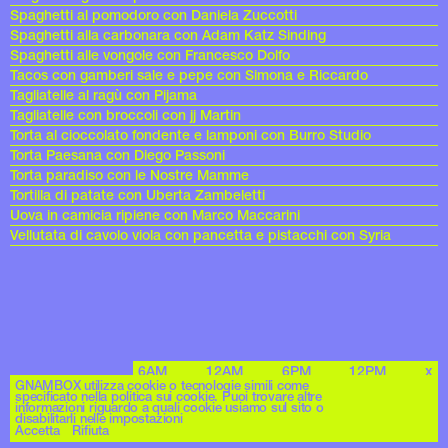
Spaghetti al pomodoro con Daniela Zuccotti
Spaghetti alla carbonara con Adam Katz Sinding
Spaghetti alle vongole con Francesco Dolfo
Tacos con gamberi sale e pepe con Simona e Riccardo
Tagliatelle al ragù con Pijama
Tagliatelle con broccoli con jj Martin
Torta al cioccolato fondente e lamponi con Burro Studio
Torta Paesana con Diego Passoni
Torta paradiso con le Nostre Mamme
Tortilla di patate con Uberta Zambeletti
Uova in camicia ripiene con Marco Maccarini
Vellutata di cavolo viola con pancetta e pistacchi con Syria
6AM
12AM
6PM
12PM
x
Archives
GNAMBOX utilizza cookie o tecnologie simili come
specificato nella politica sui cookie. Puoi trovare altre
informazioni riguardo a quali cookie usiamo sul sito o
disabilitarli nelle impostazioni
Accetta
Rifiuta