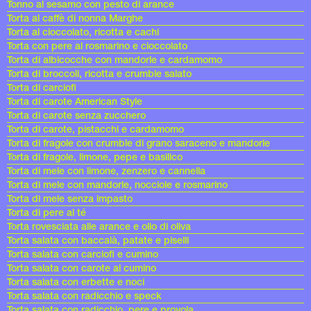
Tonno al sesamo con pesto di arance
Torta al caffè di nonna Marghe
Torta al cioccolato, ricotta e cachi
Torta con pere al rosmarino e cioccolato
Torta di albicocche con mandorle e cardamomo
Torta di broccoli, ricotta e crumble salato
Torta di carciofi
Torta di carote American Style
Torta di carote senza zucchero
Torta di carote, pistacchi e cardamomo
Torta di fragole con crumble di grano saraceno e mandorle
Torta di fragole, limone, pepe e basilico
Torta di mele con limone, zenzero e cannella
Torta di mele con mandorle, nocciole e rosmarino
Torta di mele senza impasto
Torta di pere al té
Torta rovesciata alle arance e olio di oliva
Torta salata con baccalà, patate e piselli
Torta salata con carciofi e cumino
Torta salata con carote al cumino
Torta salata con erbette e noci
Torta salata con radicchio e speck
Torta salata con radicchio, pere e provola