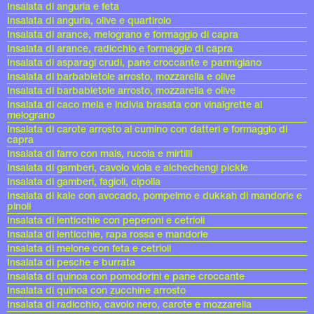
Insalata di anguria e feta
Insalata di anguria, olive e quartirolo
Insalata di arance, melograno e formaggio di capra
Insalata di arance, radicchio e formaggio di capra
Insalata di asparagi crudi, pane croccante e parmigiano
Insalata di barbabietole arrosto, mozzarella e olive
Insalata di barbabietole arrosto, mozzarella e olive
Insalata di caco mela e indivia brasata con vinaigrette al
melograno
Insalata di carote arrosto al cumino con datteri e formaggio di
capra
Insalata di farro con mais, rucola e mirtilli
Insalata di gamberi, cavolo viola e alchechengi pickle
Insalata di gamberi, fagioli, cipolla
Insalata di kale con avocado, pompelmo e dukkah di mandorle e
pinoli
Insalata di lenticchie con peperoni e cetrioli
Insalata di lenticchie, rapa rossa e mandorle
Insalata di melone con feta e cetrioli
Insalata di pesche e burrata
Insalata di quinoa con pomodorini e pane croccante
Insalata di quinoa con zucchine arrosto
Insalata di radicchio, cavolo nero, carote e mozzarella