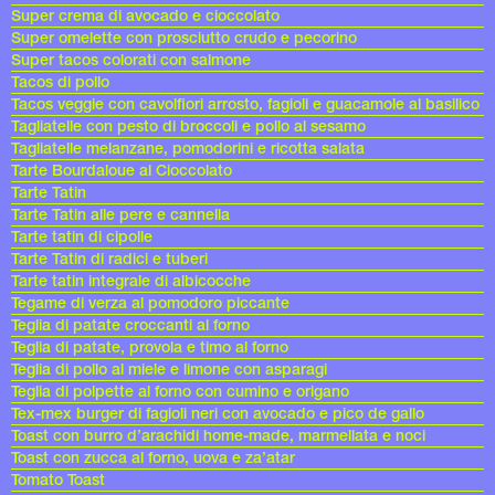
Super crema di avocado e cioccolato
Super omelette con prosciutto crudo e pecorino
Super tacos colorati con salmone
Tacos di pollo
Tacos veggie con cavolfiori arrosto, fagioli e guacamole al basilico
Tagliatelle con pesto di broccoli e pollo al sesamo
Tagliatelle melanzane, pomodorini e ricotta salata
Tarte Bourdaloue al Cioccolato
Tarte Tatin
Tarte Tatin alle pere e cannella
Tarte tatin di cipolle
Tarte Tatin di radici e tuberi
Tarte tatin integrale di albicocche
Tegame di verza al pomodoro piccante
Teglia di patate croccanti al forno
Teglia di patate, provola e timo al forno
Teglia di pollo al miele e limone con asparagi
Teglia di polpette al forno con cumino e origano
Tex-mex burger di fagioli neri con avocado e pico de gallo
Toast con burro d’arachidi home-made, marmellata e noci
Toast con zucca al forno, uova e za’atar
Tomato Toast