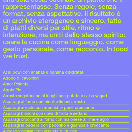
rappresentasse. Senza regole, senza
format, senza aspettative. Il risultato è
un archivio eterogeneo e sincero, fatto
di piatti diversi per stile, ritmo e
intenzione, ma uniti dallo stesso spirito:
usare la cucina come linguaggio, come
gesto personale, come racconto. In food
we trust.
Acai bowl con ananas e banana disidratati
Adobo di cavolfiori
Amor Polenta
Apple Pie
Arrosto vegetariano ai funghi con patate e salsa yogurt
Asparagi al forno con pinoli e limoni arrosto
Asparagi arrosto con arachidi e pane croccante
Asparagi bianchi con uova di trota e sedano
Asparagi croccanti al forno con maionese al lime e aglio
Asparagi in padella con pecorino e guanciale croccante
Avocado grigliati con insalata di quinoa