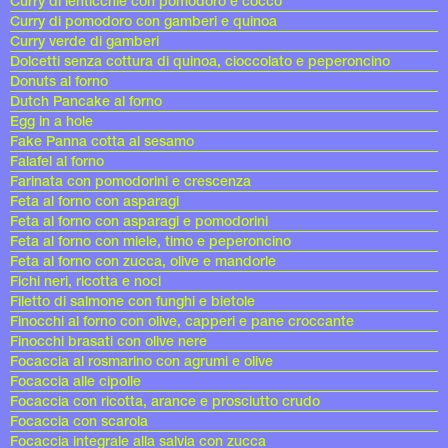
Curry di lenticchie con pomodoro e cocco
Curry di pomodoro con gamberi e quinoa
Curry verde di gamberi
Dolcetti senza cottura di quinoa, cioccolato e peperoncino
Donuts al forno
Dutch Pancake al forno
Egg in a hole
Fake Panna cotta al sesamo
Falafel al forno
Farinata con pomodorini e crescenza
Feta al forno con asparagi
Feta al forno con asparagi e pomodorini
Feta al forno con miele, timo e peperoncino
Feta al forno con zucca, olive e mandorle
Fichi neri, ricotta e noci
Filetto di salmone con funghi e bietole
Finocchi al forno con olive, capperi e pane croccante
Finocchi brasati con olive nere
Focaccia al rosmarino con agrumi e olive
Focaccia alle cipolle
Focaccia con ricotta, arance e prosciutto crudo
Focaccia con scarola
Focaccia integrale alla salvia con zucca