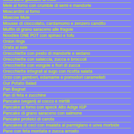
Mele al forno con crumble di semi e mandorle
Moscardini al forno
Moscow Mule
Mousse di cioccolato, cardamomo e zenzero candito
Muffin di grano saraceno alle fragole
Noodles ONE POT con spinaci e tofu
Onion rings
Orata al sale
Orecchiette con pesto di mandorle e sedano
Orecchiette con salsiccia, zucca e broccoli
Orecchiette con vongole e fiori di zucca
Orecchiette integrali al sugo con ricotta salata
Orzo con gamberi, edamame e pomodori caramellati
Our Potato Salad
Pan Bagnat
Pan di feta e zucchine
Pancake (vegani) al cocco e mirtilli
Pancake al forno con speck Alto Adige IGP
Pancake di grano saraceno con salmone
Pancake proteici di carote
Pancakes di ceci con insalata al parmigiano e uova morbide
Pane con feta montata e zucca arrosto