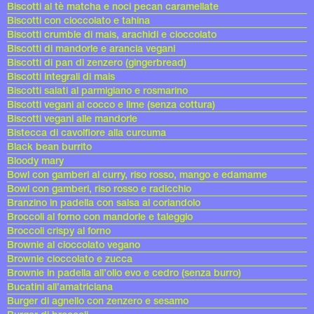
Biscotti al tè matcha e noci pecan caramellate
Biscotti con cioccolato e tahina
Biscotti crumble di mais, arachidi e cioccolato
Biscotti di mandorle e arancia vegani
Biscotti di pan di zenzero (gingerbread)
Biscotti integrali di mais
Biscotti salati al parmigiano e rosmarino
Biscotti vegani al cocco e lime (senza cottura)
Biscotti vegani alle mandorle
Bistecca di cavolfiore alla curcuma
Black bean burrito
Bloody mary
Bowl con gamberi al curry, riso rosso, mango e edamame
Bowl con gamberi, riso rosso e radicchio
Branzino in padella con salsa al coriandolo
Broccoli al forno con mandorle e taleggio
Broccoli crispy al forno
Brownie al cioccolato vegano
Brownie cioccolato e zucca
Brownie in padella all’olio evo e cedro (senza burro)
Bucatini all’amatriciana
Burger di agnello con zenzero e sesamo