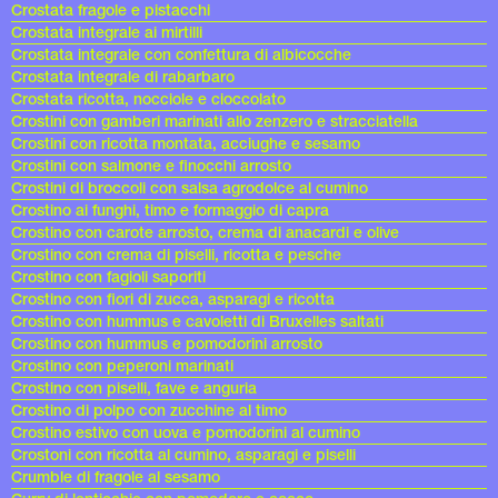
Crostata fragole e pistacchi
Crostata integrale ai mirtilli
Crostata integrale con confettura di albicocche
Crostata integrale di rabarbaro
Crostata ricotta, nocciole e cioccolato
Crostini con gamberi marinati allo zenzero e stracciatella
Crostini con ricotta montata, acciughe e sesamo
Crostini con salmone e finocchi arrosto
Crostini di broccoli con salsa agrodolce al cumino
Crostino ai funghi, timo e formaggio di capra
Crostino con carote arrosto, crema di anacardi e olive
Crostino con crema di piselli, ricotta e pesche
Crostino con fagioli saporiti
Crostino con fiori di zucca, asparagi e ricotta
Crostino con hummus e cavoletti di Bruxelles saltati
Crostino con hummus e pomodorini arrosto
Crostino con peperoni marinati
Crostino con piselli, fave e anguria
Crostino di polpo con zucchine al timo
Crostino estivo con uova e pomodorini al cumino
Crostoni con ricotta al cumino, asparagi e piselli
Crumble di fragole al sesamo