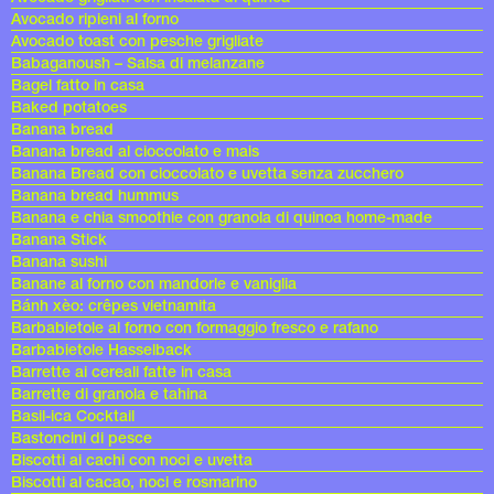
Avocado ripieni al forno
Avocado toast con pesche grigliate
Babaganoush – Salsa di melanzane
Bagel fatto in casa
Baked potatoes
Banana bread
Banana bread al cioccolato e mais
Banana Bread con cioccolato e uvetta senza zucchero
Banana bread hummus
Banana e chia smoothie con granola di quinoa home-made
Banana Stick
Banana sushi
Banane al forno con mandorle e vaniglia
Bánh xèo: crêpes vietnamita
Barbabietole al forno con formaggio fresco e rafano
Barbabietole Hasselback
Barrette ai cereali fatte in casa
Barrette di granola e tahina
Basil-ica Cocktail
Bastoncini di pesce
Biscotti ai cachi con noci e uvetta
Biscotti al cacao, noci e rosmarino