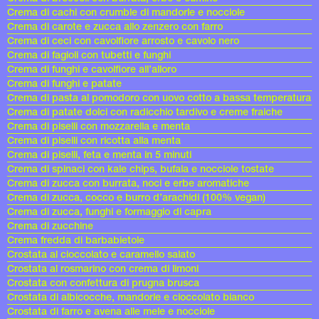
Crema di cachi con crumble di mandorle e nocciole
Crema di carote e zucca allo zenzero con farro
Crema di ceci con cavolfiore arrosto e cavolo nero
Crema di fagioli con tubetti e funghi
Crema di funghi e cavolfiore all’alloro
Crema di funghi e patate
Crema di pasta al pomodoro con uovo cotto a bassa temperatura
Crema di patate dolci con radicchio tardivo e creme fraiche
Crema di piselli con mozzarella e menta
Crema di piselli con ricotta alla menta
Crema di piselli, feta e menta in 5 minuti
Crema di spinaci con kale chips, bufala e nocciole tostate
Crema di zucca con burrata, noci e erbe aromatiche
Crema di zucca, cocco e burro d’arachidi (100% vegan)
Crema di zucca, funghi e formaggio di capra
Crema di zucchine
Crema fredda di barbabietole
Crostata al cioccolato e caramello salato
Crostata al rosmarino con crema di limoni
Crostata con confettura di prugna brusca
Crostata di albicocche, mandorle e cioccolato bianco
Crostata di farro e avena alle mele e nocciole