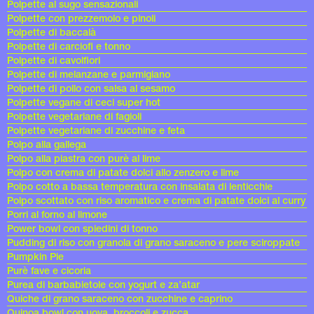
Polpette al sugo sensazionali
Polpette con prezzemolo e pinoli
Polpette di baccalà
Polpette di carciofi e tonno
Polpette di cavolfiori
Polpette di melanzane e parmigiano
Polpette di pollo con salsa al sesamo
Polpette vegane di ceci super hot
Polpette vegetariane di fagioli
Polpette vegetariane di zucchine e feta
Polpo alla gallega
Polpo alla piastra con purè al lime
Polpo con crema di patate dolci allo zenzero e lime
Polpo cotto a bassa temperatura con insalata di lenticchie
Polpo scottato con riso aromatico e crema di patate dolci al curry
Porri al forno al limone
Power bowl con spiedini di tonno
Pudding di riso con granola di grano saraceno e pere sciroppate
Pumpkin Pie
Purè fave e cicoria
Purea di barbabietole con yogurt e za’atar
Quiche di grano saraceno con zucchine e caprino
Quinoa bowl con uova, broccoli e zucca