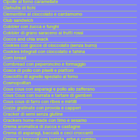
Cipolle al forno caramellate
Clafoutis di fichi
Clementine al cioccolato e cardamomo
Club sandwich
Cobbler con zucca e funghi
Cobbler di grano saraceno ai frutti rossi
Cocco and chia snack
Cookies con gocce di cioccolato (senza burro)
Cookies integrali con cioccolato e tahina
Corn bread
Cornbread con peperoncino e formaggio
Cosce di pollo con piselli e piattoni
Cosciotto di agnello speziato al forno
Cosmopolitan
Cous cous con asparagi e pollo allo zafferano
Cous Cous con burrata e tartare di gamberi
Cous cous di farro con ribes e mirtilli
Cozze gratinate con provola e capperi
Cracker di semi senza glutine
Crackers home-made con timo e sesamo
Crema aromatica di zucca e castagne
Crema di asparagi, baccalà e ceci croccanti
Crema di broccoli con burrata, erbe e cumino