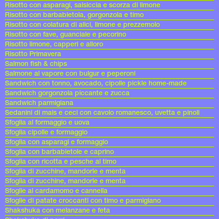
Risotto con asparagi, salsiccia e scorza di limone
Risotto con barbabietola, gorgonzola e timo
Risotto con colatura di alici, limone e prezzemolo
Risotto con fave, guanciale e pecorino
Risotto limone, capperi e alloro
Risotto Primavera
Salmon fish & chips
Salmone al vapore con bulgur e peperoni
Sandwich con tonno, avocado, cipolle pickle home-made
Sandwich gorgonzola piccante e zucca
Sandwich parmigiana
Sedanini di mais e ceci con cavolo romanesco, uvetta e pinoli
Sfoglia al formaggio e uova
Sfoglia cipolle e formaggio
Sfoglia con asparagi e formaggio
Sfoglia con barbabietole e caprino
Sfoglia con ricotta e pesche al timo
Sfoglia di zucchine, mandorle e menta
Sfoglia di zucchine, mandorle e menta
Sfoglie al cardamomo e cannella
Sfoglie di patate croccanti con timo e parmigiano
Shakshuka con melanzane e feta