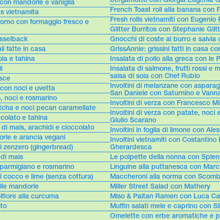
con mandorle e vaniglia
French Toast roll alla banana con F
s vietnamita
Fresh rolls vietnamiti con Eugenio
forno con formaggio fresco e
Glitter Burritos con Stephanie Glit
sselback
Gnocchi di coste al burro e salvia 
li fatte in casa
GrissAnnie: grissini fatti in casa 
ola e tahina
Insalata di pollo alla greca con le 
l
Insalata di salmone, frutti rossi e 
salsa di soia con Chef Rubio
esce
Involtini di melanzane con asparag
 con noci e uvetta
San Daniele con Saturnino e Vanna
o, noci e rosmarino
Involtini di verza con Francesco Mi
atcha e noci pecan caramellate
Involtini di verza con patate, noci 
ccolato e tahina
Giulio Scarano
 di mais, arachidi e cioccolato
Involtini in foglia di limone con Al
orle e arancia vegani
Involtini vietnamiti con Costantino 
di zenzero (gingerbread)
Gherardesca
 di mais
Le polpette della nonna con Sple
l parmigiano e rosmarino
Linguine alla puttanesca con Mar
al cocco e lime (senza cottura)
Maccheroni alla norma con Scomb
alle mandorle
Miller Street Salad con Mathery
lfiore alla curcuma
Miso & Paitan Ramen con Luca Ca
ito
Muffin salati mele e caprino con Sil
Omelette con erbe aromatiche e p