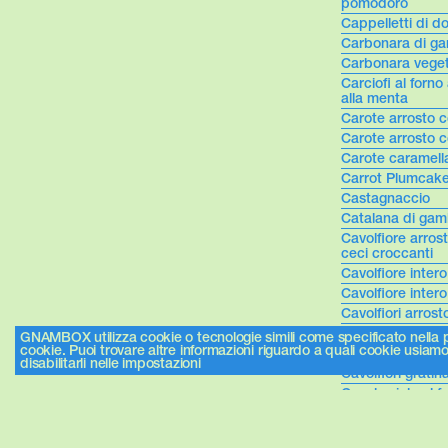
pomodoro
Cappelletti di d
Carbonara di ga
Carbonara veget
Carciofi al forn
alla menta
Carote arrosto c
Carote arrosto c
Carote caramella
Carrot Plumcake 
Castagnaccio
Catalana di gam
Cavolfiore arro
ceci croccanti
Cavolfiore intero
Cavolfiore intero
Cavolfiori arrost
Cavolfiori arros
GNAMBOX utilizza cookie o tecnologie simili come specificato nella po
cookie. Puoi trovare altre informazioni riguardo a quali cookie usiamo 
Cavolfiori crispy
disabilitarli nelle impostazioni
Cavolfiori gratina
Cavolo viola al 
Cavolo viola al 
Chantilly al cio