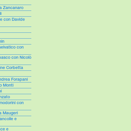
ra Zancanaro
i
re con Davide
hin
selvatico con
basco con Nicolò
ine Corbetta
Andrea Forapani
o Monti
i
onzato
modorini con
a Maugeri
ancolle e
nce e