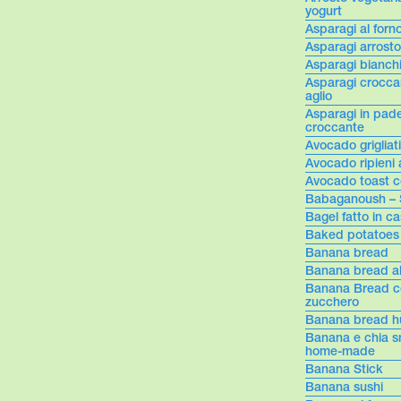
yogurt
Asparagi al forno
Asparagi arrost
Asparagi bianchi
Asparagi croccan
aglio
Asparagi in pade
croccante
Avocado grigliat
Avocado ripieni 
Avocado toast c
Babaganoush – 
Bagel fatto in c
Baked potatoes
Banana bread
Banana bread al
Banana Bread co
zucchero
Banana bread 
Banana e chia s
home-made
Banana Stick
Banana sushi