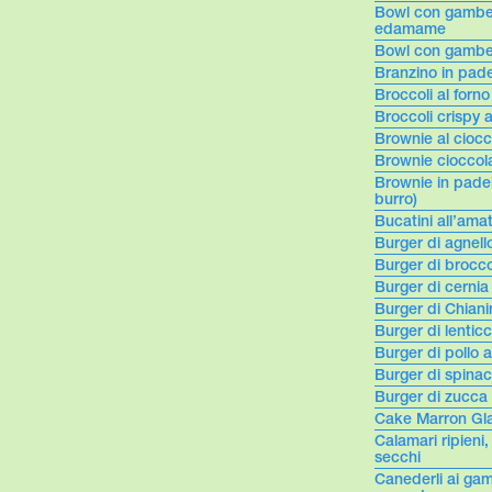
Bowl con gamberi
edamame
Bowl con gamberi
Branzino in pade
Broccoli al forn
Broccoli crispy 
Brownie al cioc
Brownie cioccol
Brownie in padel
burro)
Bucatini all’amat
Burger di agnel
Burger di brocco
Burger di cernia
Burger di Chian
Burger di lentic
Burger di pollo 
Burger di spinac
Burger di zucca
Cake Marron Gl
Calamari ripien
secchi
Canederli ai gam