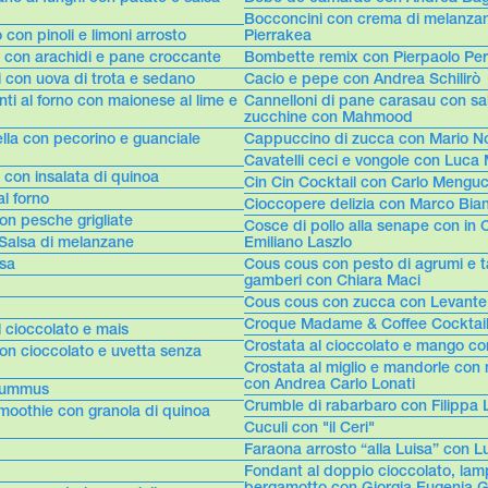
Bocconcini con crema di melanzane
 con pinoli e limoni arrosto
Pierrakea
o con arachidi e pane croccante
Bombette remix con Pierpaolo Per
 con uova di trota e sedano
Cacio e pepe con Andrea Schilirò
ti al forno con maionese al lime e
Cannelloni di pane carasau con s
zucchine con Mahmood
lla con pecorino e guanciale
Cappuccino di zucca con Mario No
Cavatelli ceci e vongole con Luca 
i con insalata di quinoa
Cin Cin Cocktail con Carlo Menguc
al forno
Cioccopere delizia con Marco Bia
on pesche grigliate
Cosce di pollo alla senape con in
Salsa di melanzane
Emiliano Laszlo
asa
Cous cous con pesto di agrumi e t
gamberi con Chiara Maci
Cous cous con zucca con Levante
Croque Madame & Coffee Cocktail
 cioccolato e mais
Crostata al cioccolato e mango c
n cioccolato e uvetta senza
Crostata al miglio e mandorle con 
con Andrea Carlo Lonati
hummus
Crumble di rabarbaro con Filippa
moothie con granola di quinoa
Cuculi con "il Ceri"
Faraona arrosto “alla Luisa” con L
Fondant al doppio cioccolato, lam
bergamotto con Giorgia Eugenia G