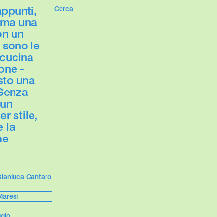
appunti,
, ma una
on un
 sono le
 cucina
ione -
esto una
 Senza
 un
r stile,
e la
me
n Gianluca Cantaro
Maresi
gio