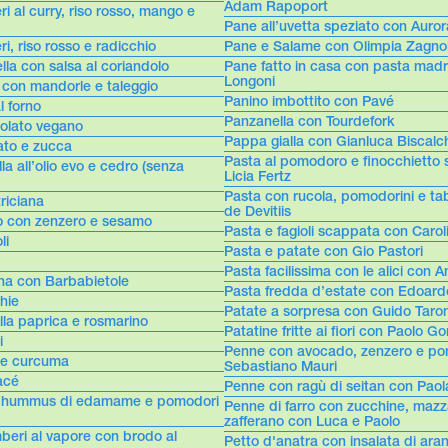
Adam Rapoport
 al curry, riso rosso, mango e
Pane all’uvetta speziato con Auro
, riso rosso e radicchio
Pane e Salame con Olimpia Zagnol
lla con salsa al coriandolo
Pane fatto in casa con pasta mad
Longoni
o con mandorle e taleggio
Panino imbottito con Pavé
al forno
Panzanella con Tourdefork
colato vegano
Pappa gialla con Gianluca Biscalc
ato e zucca
Pasta al pomodoro e finocchietto 
la all’olio evo e cedro (senza
Licia Fertz
Pasta con rucola, pomodorini e ta
riciana
de Devitiis
lo con zenzero e sesamo
Pasta e fagioli scappata con Carol
li
Pasta e patate con Gio Pastori
Pasta facilissima con le alici con 
ina con Barbabietole
Pasta fredda d’estate con Edoard
chie
Patate a sorpresa con Guido Taron
alla paprica e rosmarino
Patatine fritte ai fiori con Paolo G
i
Penne con avocado, zenzero e po
 e curcuma
Sebastiano Mauri
acé
Penne con ragù di seitan con Paol
i, hummus di edamame e pomodori
Penne di farro con zucchine, mazz
zafferano con Luca e Paolo
beri al vapore con brodo al
Petto d'anatra con insalata di ara