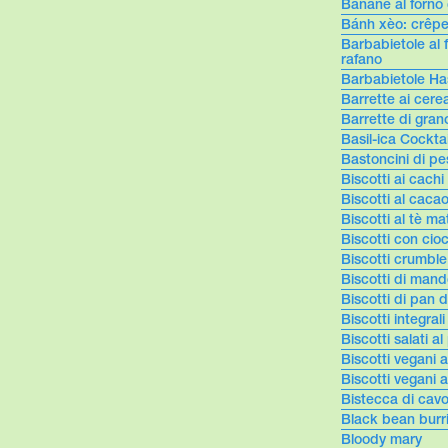
Banane al forno 
Bánh xèo: crêpe
Barbabietole al 
rafano
Barbabietole Ha
Barrette ai cerea
Barrette di gran
Basil-ica Cocktai
Bastoncini di p
Biscotti ai cachi
Biscotti al caca
Biscotti al tè m
Biscotti con cio
Biscotti crumble
Biscotti di mand
Biscotti di pan 
Biscotti integrali
Biscotti salati a
Biscotti vegani 
Biscotti vegani 
Bistecca di cavo
Black bean burr
Bloody mary