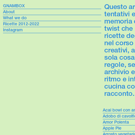
Questo arc
GNAMBOX
About
tentativi 
What we do
memoria c
Ricette 2012-2022
twist che
Instagram
ricette de
nel corso 
creativi, 
sola cosa
regole, se
archivio e
ritmo e in
cucina c
racconto. 
Acai bowl con a
Adobo di cavolfi
Amor Polenta
Apple Pie
Arrosto vegetari