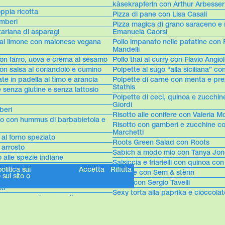
kàsekrapferln con Arthur Arbesser
oppia ricotta
Pizza di pane con Lisa Casali
mberi
Pizza magica di grano saraceno e
ariana di asparagi
Emanuela Caorsi
o al limone con maionese vegana
Pollo impanato nelle patatine con
Mandelli
on farro, uova e crema al sesamo
Pollo thai al curry con Flavio Angioli
on salsa al coriandolo e cumino
Polpette al sugo “alla siciliana” co
te in padella al timo e arancia
Polpette di carne con menta e pr
Stathis
senza glutine e senza lattosio
Polpette di ceci, quinoa e zucchin
Giordi
beri
Risotto alle conifere con Valeria 
sto con hummus di barbabietola e
Risotto con gamberi e zucchine c
Marchetti
 al forno speziato
Roots Green Salad con Roots
 arrosto
Sabich a modo mio con Tanya Jon
o alle spezie indiane
Salsiccia e friarielli con quinoa con
to con salsa yogurt e sesamo
litica sui
Accetta
Rifiuta
Scacce con Sem & stènn
sul sito o
 al forno
Sciatt con Sergio Tavelli
ti
Sexy torta alla paprika e cioccol
forno con ceci croccanti
Sfoglia di asparagi, limone e uova 
forno con cumino, timo e nocciole
Sfoglia integrale di pere con noci 
ccolato bianco e lamponi
Mamme