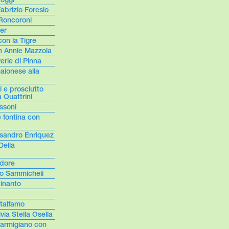
abrizio Foresio
 Roncoroni
ter
con la Tigre
con Annie Mazzola
Perle di Pinna
maionese alla
i e prosciutto
 Quattrini
ssoni
e fontina con
essandro Enriquez
Della
ndore
co Sammicheli
inanto
talfamo
via Stella Osella
armigiano con