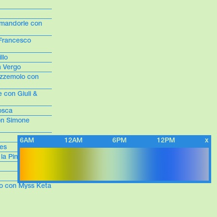
 mandorle con
 Francesco
llo
n Vergo
ezzemolo con
e con Giuli &
Mosca
on Simone
6AM
12AM
6PM
12PM
x
es
 la Pina
ato con Myss Keta
con i Trentenni
con le Nostre