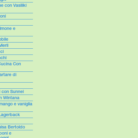
 con Vasiliki
oni
almone e
bile
Merli
ci
nchi
 Cucina Con
artare di
 con Sunnei
on Wintana
mango e vaniglia
 Lagerback
uisa Bertoldo
poni e
oggi