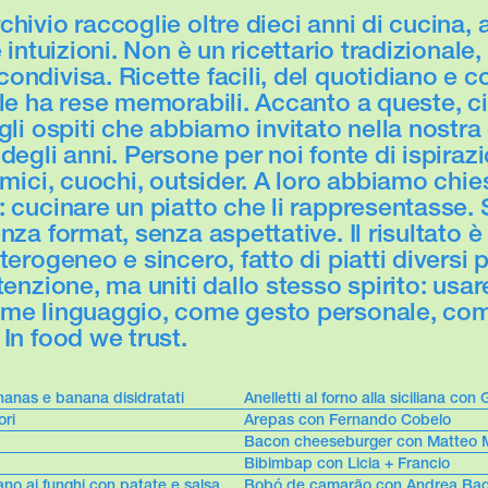
hivio raccoglie oltre dieci anni di cucina, 
e intuizioni. Non è un ricettario tradizionale
ondivisa. Ricette facili, del quotidiano e c
 le ha rese memorabili. Accanto a queste, ci
gli ospiti che abbiamo invitato nella nostra
degli anni. Persone per noi fonte di ispiraz
amici, cuochi, outsider. A loro abbiamo chi
: cucinare un piatto che li rappresentasse.
nza format, senza aspettative. Il risultato è
terogeneo e sincero, fatto di piatti diversi pe
tenzione, ma uniti dallo stesso spirito: usar
ome linguaggio, come gesto personale, co
In food we trust.
nanas e banana disidratati
Anelletti al forno alla siciliana co
ori
Arepas con Fernando Cobelo
Bacon cheeseburger con Matteo 
Bibimbap con Licia + Francio
ano ai funghi con patate e salsa
Bobó de camarão con Andrea Bag