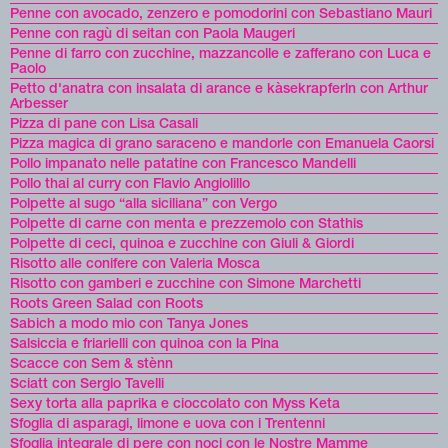
Penne con avocado, zenzero e pomodorini con Sebastiano Mauri
Penne con ragù di seitan con Paola Maugeri
Penne di farro con zucchine, mazzancolle e zafferano con Luca e
Paolo
Petto d'anatra con insalata di arance e kàsekrapferln con Arthur
Arbesser
Pizza di pane con Lisa Casali
Pizza magica di grano saraceno e mandorle con Emanuela Caorsi
Pollo impanato nelle patatine con Francesco Mandelli
Pollo thai al curry con Flavio Angiolillo
Polpette al sugo “alla siciliana” con Vergo
Polpette di carne con menta e prezzemolo con Stathis
Polpette di ceci, quinoa e zucchine con Giuli & Giordi
Risotto alle conifere con Valeria Mosca
Risotto con gamberi e zucchine con Simone Marchetti
Roots Green Salad con Roots
Sabich a modo mio con Tanya Jones
Salsiccia e friarielli con quinoa con la Pina
Scacce con Sem & stènn
Sciatt con Sergio Tavelli
Sexy torta alla paprika e cioccolato con Myss Keta
Sfoglia di asparagi, limone e uova con i Trentenni
Sfoglia integrale di pere con noci con le Nostre Mamme