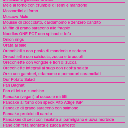
Mele al forno con crumble di semi e mandorle
Moscardini al forno
Moscow Mule
Mousse di cioccolato, cardamomo e zenzero candito
Muffin di grano saraceno alle fragole
Noodles ONE POT con spinaci e tofu
Onion rings
Orata al sale
Orecchiette con pesto di mandorle e sedano
Orecchiette con salsiccia, zucca e broccoli
Orecchiette con vongole e fiori di zucca
Orecchiette integrali al sugo con ricotta salata
Orzo con gamberi, edamame e pomodori caramellati
Our Potato Salad
Pan Bagnat
Pan di feta e zucchine
Pancake (vegani) al cocco e mirtilli
Pancake al forno con speck Alto Adige IGP
Pancake di grano saraceno con salmone
Pancake proteici di carote
Pancakes di ceci con insalata al parmigiano e uova morbide
Pane con feta montata e zucca arrosto