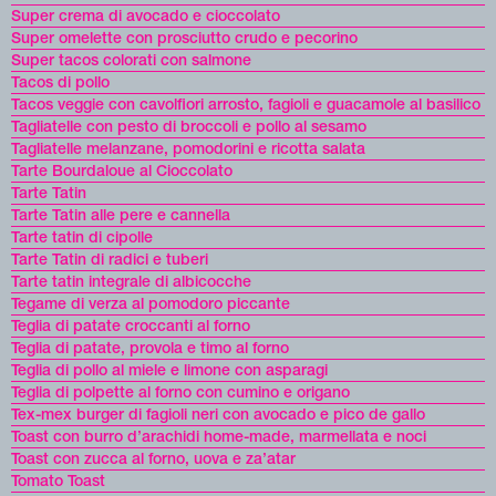
Super crema di avocado e cioccolato
Super omelette con prosciutto crudo e pecorino
Super tacos colorati con salmone
Tacos di pollo
Tacos veggie con cavolfiori arrosto, fagioli e guacamole al basilico
Tagliatelle con pesto di broccoli e pollo al sesamo
Tagliatelle melanzane, pomodorini e ricotta salata
Tarte Bourdaloue al Cioccolato
Tarte Tatin
Tarte Tatin alle pere e cannella
Tarte tatin di cipolle
Tarte Tatin di radici e tuberi
Tarte tatin integrale di albicocche
Tegame di verza al pomodoro piccante
Teglia di patate croccanti al forno
Teglia di patate, provola e timo al forno
Teglia di pollo al miele e limone con asparagi
Teglia di polpette al forno con cumino e origano
Tex-mex burger di fagioli neri con avocado e pico de gallo
Toast con burro d’arachidi home-made, marmellata e noci
Toast con zucca al forno, uova e za’atar
Tomato Toast