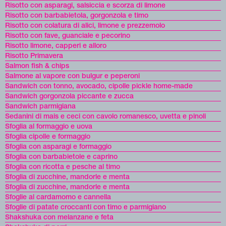
Risotto con asparagi, salsiccia e scorza di limone
Risotto con barbabietola, gorgonzola e timo
Risotto con colatura di alici, limone e prezzemolo
Risotto con fave, guanciale e pecorino
Risotto limone, capperi e alloro
Risotto Primavera
Salmon fish & chips
Salmone al vapore con bulgur e peperoni
Sandwich con tonno, avocado, cipolle pickle home-made
Sandwich gorgonzola piccante e zucca
Sandwich parmigiana
Sedanini di mais e ceci con cavolo romanesco, uvetta e pinoli
Sfoglia al formaggio e uova
Sfoglia cipolle e formaggio
Sfoglia con asparagi e formaggio
Sfoglia con barbabietole e caprino
Sfoglia con ricotta e pesche al timo
Sfoglia di zucchine, mandorle e menta
Sfoglia di zucchine, mandorle e menta
Sfoglie al cardamomo e cannella
Sfoglie di patate croccanti con timo e parmigiano
Shakshuka con melanzane e feta