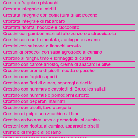
Crostata fragole e pistacchi
Crostata integrale ai mirtilli
Crostata integrale con confettura di albicocche
Crostata integrale di rabarbaro
Crostata ricotta, nocciole e cioccolato
Crostini con gamberi marinati allo zenzero e stracciatella
Crostini con ricotta montata, acciughe e sesamo
Crostini con salmone e finocchi arrosto
Crostini di broccoli con salsa agrodolce al cumino
Crostino ai funghi, timo e formaggio di capra
Crostino con carote arrosto, crema di anacardi e olive
Crostino con crema di piselli, ricotta e pesche
Crostino con fagioli saporiti
Crostino con fiori di zucca, asparagi e ricotta
Crostino con hummus e cavoletti di Bruxelles saltati
Crostino con hummus e pomodorini arrosto
Crostino con peperoni marinati
Crostino con piselli, fave e anguria
Crostino di polpo con zucchine al timo
Crostino estivo con uova e pomodorini al cumino
Crostoni con ricotta al cumino, asparagi e piselli
Crumble di fragole al sesamo