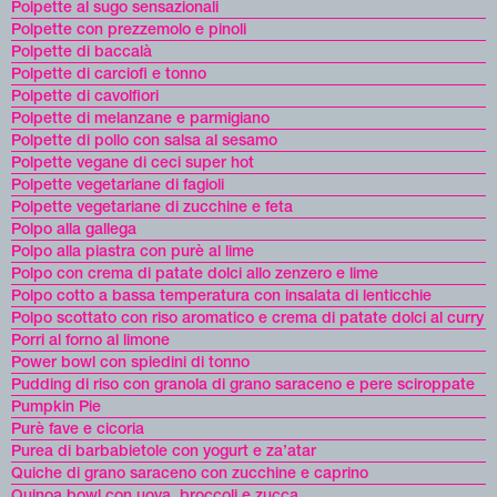
Polpette al sugo sensazionali
Polpette con prezzemolo e pinoli
Polpette di baccalà
Polpette di carciofi e tonno
Polpette di cavolfiori
Polpette di melanzane e parmigiano
Polpette di pollo con salsa al sesamo
Polpette vegane di ceci super hot
Polpette vegetariane di fagioli
Polpette vegetariane di zucchine e feta
Polpo alla gallega
Polpo alla piastra con purè al lime
Polpo con crema di patate dolci allo zenzero e lime
Polpo cotto a bassa temperatura con insalata di lenticchie
Polpo scottato con riso aromatico e crema di patate dolci al curry
Porri al forno al limone
Power bowl con spiedini di tonno
Pudding di riso con granola di grano saraceno e pere sciroppate
Pumpkin Pie
Purè fave e cicoria
Purea di barbabietole con yogurt e za’atar
Quiche di grano saraceno con zucchine e caprino
Quinoa bowl con uova, broccoli e zucca