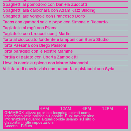
Spaghetti al pomodoro con Daniela Zuccotti
Spaghetti alla carbonara con Adam Katz Sinding
Spaghetti alle vongole con Francesco Dolfo
Tacos con gamberi sale e pepe con Simona e Riccardo
Tagliatelle al ragù con Pijama
Tagliatelle con broccoli con jj Martin
Torta al cioccolato fondente e lamponi con Burro Studio
Torta Paesana con Diego Passoni
Torta paradiso con le Nostre Mamme
Tortilla di patate con Uberta Zambeletti
Uova in camicia ripiene con Marco Maccarini
Vellutata di cavolo viola con pancetta e pistacchi con Syria
6AM
12AM
6PM
12PM
x
Archives
GNAMBOX utilizza cookie o tecnologie simili come
specificato nella politica sui cookie. Puoi trovare altre
informazioni riguardo a quali cookie usiamo sul sito o
disabilitarli nelle impostazioni
Accetta
Rifiuta