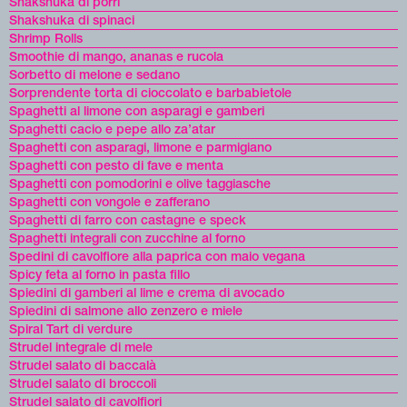
Shakshuka di porri
Shakshuka di spinaci
Shrimp Rolls
Smoothie di mango, ananas e rucola
Sorbetto di melone e sedano
Sorprendente torta di cioccolato e barbabietole
Spaghetti al limone con asparagi e gamberi
Spaghetti cacio e pepe allo za’atar
Spaghetti con asparagi, limone e parmigiano
Spaghetti con pesto di fave e menta
Spaghetti con pomodorini e olive taggiasche
Spaghetti con vongole e zafferano
Spaghetti di farro con castagne e speck
Spaghetti integrali con zucchine al forno
Spedini di cavolfiore alla paprica con maio vegana
Spicy feta al forno in pasta fillo
Spiedini di gamberi al lime e crema di avocado
Spiedini di salmone allo zenzero e miele
Spiral Tart di verdure
Strudel integrale di mele
Strudel salato di baccalà
Strudel salato di broccoli
Strudel salato di cavolfiori