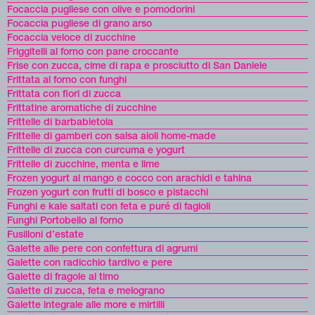
Focaccia pugliese con olive e pomodorini
Focaccia pugliese di grano arso
Focaccia veloce di zucchine
Friggitelli al forno con pane croccante
Frise con zucca, cime di rapa e prosciutto di San Daniele
Frittata al forno con funghi
Frittata con fiori di zucca
Frittatine aromatiche di zucchine
Frittelle di barbabietola
Frittelle di gamberi con salsa aioli home-made
Frittelle di zucca con curcuma e yogurt
Frittelle di zucchine, menta e lime
Frozen yogurt al mango e cocco con arachidi e tahina
Frozen yogurt con frutti di bosco e pistacchi
Funghi e kale saltati con feta e puré di fagioli
Funghi Portobello al forno
Fusilloni d’estate
Galette alle pere con confettura di agrumi
Galette con radicchio tardivo e pere
Galette di fragole al timo
Galette di zucca, feta e melograno
Galette integrale alle more e mirtilli