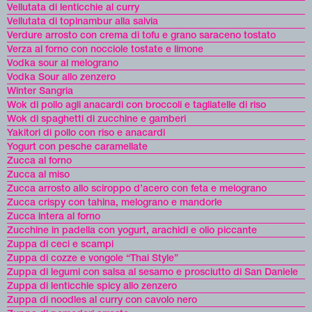
Vellutata di lenticchie al curry
Vellutata di topinambur alla salvia
Verdure arrosto con crema di tofu e grano saraceno tostato
Verza al forno con nocciole tostate e limone
Vodka sour al melograno
Vodka Sour allo zenzero
Winter Sangria
Wok di pollo agli anacardi con broccoli e tagliatelle di riso
Wok di spaghetti di zucchine e gamberi
Yakitori di pollo con riso e anacardi
Yogurt con pesche caramellate
Zucca al forno
Zucca al miso
Zucca arrosto allo sciroppo d’acero con feta e melograno
Zucca crispy con tahina, melograno e mandorle
Zucca intera al forno
Zucchine in padella con yogurt, arachidi e olio piccante
Zuppa di ceci e scampi
Zuppa di cozze e vongole “Thai Style”
Zuppa di legumi con salsa al sesamo e prosciutto di San Daniele
Zuppa di lenticchie spicy allo zenzero
Zuppa di noodles al curry con cavolo nero