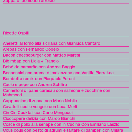
Zuppa di pomodori arrosto
Ricette Ospiti
Anelletti al forno alla siciliana con Gianluca Cantaro
Arepas con Fernando Cobelo
Bacon cheeseburger con Matteo Maresi
Bibimbap con Licia + Francio
Bobó de camarão con Andrea Baggio
Bocconcini con crema di melanzane con Vasiliki Pierrakea
Bombette remix con Pierpaolo Peroni
Cacio e pepe con Andrea Schilirò
Cannelloni di pane carasau con salmone e zucchine con
Mahmood
Cappuccino di zucca con Mario Nobile
Cavatelli ceci e vongole con Luca Merli
Cin Cin Cocktail con Carlo Mengucci
Cioccopere delizia con Marco Bianchi
Cosce di pollo alla senape con in Cucina Con Emiliano Laszlo
Cous cous con pesto di agrumi e tartare di gamberi con Chiara