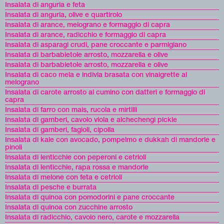
Insalata di anguria e feta
Insalata di anguria, olive e quartirolo
Insalata di arance, melograno e formaggio di capra
Insalata di arance, radicchio e formaggio di capra
Insalata di asparagi crudi, pane croccante e parmigiano
Insalata di barbabietole arrosto, mozzarella e olive
Insalata di barbabietole arrosto, mozzarella e olive
Insalata di caco mela e indivia brasata con vinaigrette al
melograno
Insalata di carote arrosto al cumino con datteri e formaggio di
capra
Insalata di farro con mais, rucola e mirtilli
Insalata di gamberi, cavolo viola e alchechengi pickle
Insalata di gamberi, fagioli, cipolla
Insalata di kale con avocado, pompelmo e dukkah di mandorle e
pinoli
Insalata di lenticchie con peperoni e cetrioli
Insalata di lenticchie, rapa rossa e mandorle
Insalata di melone con feta e cetrioli
Insalata di pesche e burrata
Insalata di quinoa con pomodorini e pane croccante
Insalata di quinoa con zucchine arrosto
Insalata di radicchio, cavolo nero, carote e mozzarella