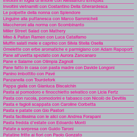
Involtini in foglia di limone con Alessandro Enriquez
Involtini vietnamiti con Costantino Della Gherardesca
Le polpette della nonna con Splendore
Linguine alla puttanesca con Marco Sammicheli
Maccheroni alla norma con Scombinanto
Miller Street Salad con Mathery
Miso & Paitan Ramen con Luca Catalfamo
Muffin salati mele e caprino con Silvia Stella Osella
Omelette con erbe aromatiche e parmigiano con Adam Rapoport
Pane all’uvetta speziato con Aurora Zancanaro
Pane e Salame con Olimpia Zagnoli
Pane fatto in casa con pasta madre con Davide Longoni
Panino imbottito con Pavé
Panzanella con Tourdefork
Pappa gialla con Gianluca Biscalchin
Pasta al pomodoro e finocchietto selvatico con Licia Fertz
Pasta con rucola, pomodorini e tabasco con Nicolò de Devitiis
Pasta e fagioli scappata con Caroline Corbetta
Pasta e patate con Gio Pastori
Pasta facilissima con le alici con Andrea Forapani
Pasta fredda d’estate con Edoardo Monti
Patate a sorpresa con Guido Taroni
Patatine fritte ai fiori con Paolo Gonzato