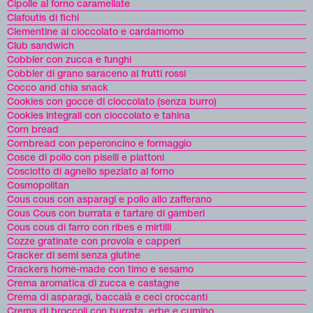
Cipolle al forno caramellate
Clafoutis di fichi
Clementine al cioccolato e cardamomo
Club sandwich
Cobbler con zucca e funghi
Cobbler di grano saraceno ai frutti rossi
Cocco and chia snack
Cookies con gocce di cioccolato (senza burro)
Cookies integrali con cioccolato e tahina
Corn bread
Cornbread con peperoncino e formaggio
Cosce di pollo con piselli e piattoni
Cosciotto di agnello speziato al forno
Cosmopolitan
Cous cous con asparagi e pollo allo zafferano
Cous Cous con burrata e tartare di gamberi
Cous cous di farro con ribes e mirtilli
Cozze gratinate con provola e capperi
Cracker di semi senza glutine
Crackers home-made con timo e sesamo
Crema aromatica di zucca e castagne
Crema di asparagi, baccalà e ceci croccanti
Crema di broccoli con burrata, erbe e cumino