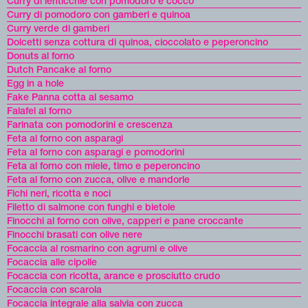
Curry di lenticchie con pomodoro e cocco
Curry di pomodoro con gamberi e quinoa
Curry verde di gamberi
Dolcetti senza cottura di quinoa, cioccolato e peperoncino
Donuts al forno
Dutch Pancake al forno
Egg in a hole
Fake Panna cotta al sesamo
Falafel al forno
Farinata con pomodorini e crescenza
Feta al forno con asparagi
Feta al forno con asparagi e pomodorini
Feta al forno con miele, timo e peperoncino
Feta al forno con zucca, olive e mandorle
Fichi neri, ricotta e noci
Filetto di salmone con funghi e bietole
Finocchi al forno con olive, capperi e pane croccante
Finocchi brasati con olive nere
Focaccia al rosmarino con agrumi e olive
Focaccia alle cipolle
Focaccia con ricotta, arance e prosciutto crudo
Focaccia con scarola
Focaccia integrale alla salvia con zucca