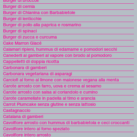
Burger di broccoli
Burger di cernia
Burger di Chianina con Barbabietole
Burger di lenticchie
Burger di pollo alla paprica e rosmarino
Burger di spinaci
Burger di zucca e curcuma
Cake Marron Glacé
Calamari ripieni, hummus di edamame e pomodori secchi
Canederli ai gamberi al vapore con brodo al pomodoro
Cappelletti di doppia ricotta
Carbonara di gamberi
Carbonara vegetariana di asparagi
Carciofi al forno al limone con maionese vegana alla menta
Carote arrosto con farro, uova e crema al sesamo
Carote arrosto con salsa al coriandolo e cumino
Carote caramellate in padella al timo e arancia
Carrot Plumcake senza glutine e senza lattosio
Castagnaccio
Catalana di gamberi
Cavolfiore arrosto con hummus di barbabietola e ceci croccanti
Cavolfiore intero al forno speziato
Cavolfiore intero arrosto