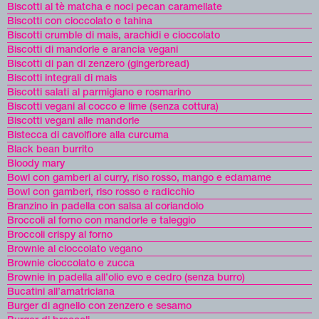
Biscotti al tè matcha e noci pecan caramellate
Biscotti con cioccolato e tahina
Biscotti crumble di mais, arachidi e cioccolato
Biscotti di mandorle e arancia vegani
Biscotti di pan di zenzero (gingerbread)
Biscotti integrali di mais
Biscotti salati al parmigiano e rosmarino
Biscotti vegani al cocco e lime (senza cottura)
Biscotti vegani alle mandorle
Bistecca di cavolfiore alla curcuma
Black bean burrito
Bloody mary
Bowl con gamberi al curry, riso rosso, mango e edamame
Bowl con gamberi, riso rosso e radicchio
Branzino in padella con salsa al coriandolo
Broccoli al forno con mandorle e taleggio
Broccoli crispy al forno
Brownie al cioccolato vegano
Brownie cioccolato e zucca
Brownie in padella all’olio evo e cedro (senza burro)
Bucatini all’amatriciana
Burger di agnello con zenzero e sesamo