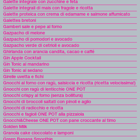
Galette integrale con zucchine e feta
Galette integrali di mais con fragole e ricotta
Galette proteica con crema di edamame e salmone affumicato
Galettes bretoni
Gamberi sale e pepe al forno
Gazpacho di melone
Gazpacho di pomodori e avocado
Gazpacho verde di cetrioli e avocado
Ghirlanda con arancia candita, cacao e caffé
Gin Apple Cocktail
Gin Tonic al mandarino
Gin Tonic al sedano
Girelle uvetta e fichi
Gnocchi al forno con ragù, salsiccia e ricotta (ricetta velocissima!)
Gnocchi con ragù di lenticchie ONE POT
Gnocchi crispy al forno (senza bollitura)
Gnocchi di broccoli saltati con pinoli e aglio
Gnocchi di radicchio e ricotta
Gnocchi e fagioli ONE POT alla pizzaiola
Gnocchi&Cheese ONE POT con pane croccante al timo
Golden Milk
Granola cake cioccolato e lamponi
Green Banana Smoothie