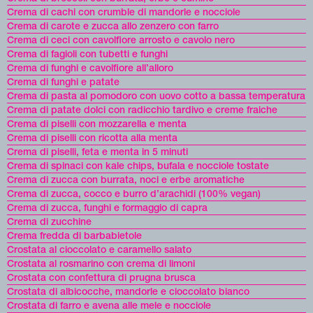
Crema di cachi con crumble di mandorle e nocciole
Crema di carote e zucca allo zenzero con farro
Crema di ceci con cavolfiore arrosto e cavolo nero
Crema di fagioli con tubetti e funghi
Crema di funghi e cavolfiore all’alloro
Crema di funghi e patate
Crema di pasta al pomodoro con uovo cotto a bassa temperatura
Crema di patate dolci con radicchio tardivo e creme fraiche
Crema di piselli con mozzarella e menta
Crema di piselli con ricotta alla menta
Crema di piselli, feta e menta in 5 minuti
Crema di spinaci con kale chips, bufala e nocciole tostate
Crema di zucca con burrata, noci e erbe aromatiche
Crema di zucca, cocco e burro d’arachidi (100% vegan)
Crema di zucca, funghi e formaggio di capra
Crema di zucchine
Crema fredda di barbabietole
Crostata al cioccolato e caramello salato
Crostata al rosmarino con crema di limoni
Crostata con confettura di prugna brusca
Crostata di albicocche, mandorle e cioccolato bianco
Crostata di farro e avena alle mele e nocciole