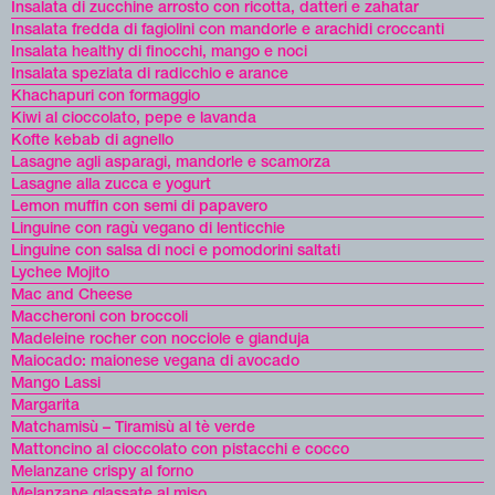
Insalata di zucchine arrosto con ricotta, datteri e zahatar
Insalata fredda di fagiolini con mandorle e arachidi croccanti
Insalata healthy di finocchi, mango e noci
Insalata speziata di radicchio e arance
Khachapuri con formaggio
Kiwi al cioccolato, pepe e lavanda
Kofte kebab di agnello
Lasagne agli asparagi, mandorle e scamorza
Lasagne alla zucca e yogurt
Lemon muffin con semi di papavero
Linguine con ragù vegano di lenticchie
Linguine con salsa di noci e pomodorini saltati
Lychee Mojito
Mac and Cheese
Maccheroni con broccoli
Madeleine rocher con nocciole e gianduja
Maiocado: maionese vegana di avocado
Mango Lassi
Margarita
Matchamisù – Tiramisù al tè verde
Mattoncino al cioccolato con pistacchi e cocco
Melanzane crispy al forno
Melanzane glassate al miso