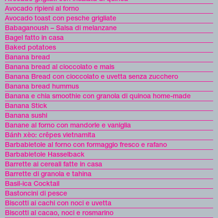
Avocado ripieni al forno
Avocado toast con pesche grigliate
Babaganoush – Salsa di melanzane
Bagel fatto in casa
Baked potatoes
Banana bread
Banana bread al cioccolato e mais
Banana Bread con cioccolato e uvetta senza zucchero
Banana bread hummus
Banana e chia smoothie con granola di quinoa home-made
Banana Stick
Banana sushi
Banane al forno con mandorle e vaniglia
Bánh xèo: crêpes vietnamita
Barbabietole al forno con formaggio fresco e rafano
Barbabietole Hasselback
Barrette ai cereali fatte in casa
Barrette di granola e tahina
Basil-ica Cocktail
Bastoncini di pesce
Biscotti ai cachi con noci e uvetta
Biscotti al cacao, noci e rosmarino