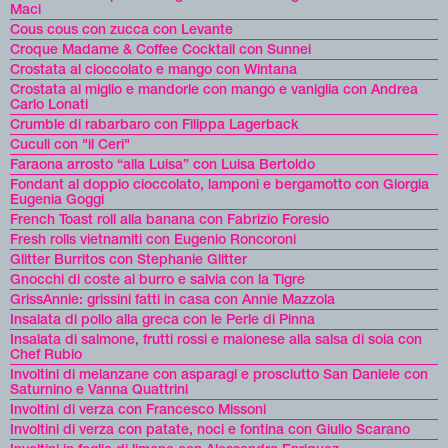
Maci
Cous cous con zucca con Levante
Croque Madame & Coffee Cocktail con Sunnei
Crostata al cioccolato e mango con Wintana
Crostata al miglio e mandorle con mango e vaniglia con Andrea
Carlo Lonati
Crumble di rabarbaro con Filippa Lagerback
Cuculi con "il Ceri"
Faraona arrosto “alla Luisa” con Luisa Bertoldo
Fondant al doppio cioccolato, lamponi e bergamotto con Giorgia
Eugenia Goggi
French Toast roll alla banana con Fabrizio Foresio
Fresh rolls vietnamiti con Eugenio Roncoroni
Glitter Burritos con Stephanie Glitter
Gnocchi di coste al burro e salvia con la Tigre
GrissAnnie: grissini fatti in casa con Annie Mazzola
Insalata di pollo alla greca con le Perle di Pinna
Insalata di salmone, frutti rossi e maionese alla salsa di soia con
Chef Rubio
Involtini di melanzane con asparagi e prosciutto San Daniele con
Saturnino e Vanna Quattrini
Involtini di verza con Francesco Missoni
Involtini di verza con patate, noci e fontina con Giulio Scarano