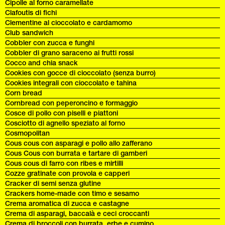
Cipolle al forno caramellate
Clafoutis di fichi
Clementine al cioccolato e cardamomo
Club sandwich
Cobbler con zucca e funghi
Cobbler di grano saraceno ai frutti rossi
Cocco and chia snack
Cookies con gocce di cioccolato (senza burro)
Cookies integrali con cioccolato e tahina
Corn bread
Cornbread con peperoncino e formaggio
Cosce di pollo con piselli e piattoni
Cosciotto di agnello speziato al forno
Cosmopolitan
Cous cous con asparagi e pollo allo zafferano
Cous Cous con burrata e tartare di gamberi
Cous cous di farro con ribes e mirtilli
Cozze gratinate con provola e capperi
Cracker di semi senza glutine
Crackers home-made con timo e sesamo
Crema aromatica di zucca e castagne
Crema di asparagi, baccalà e ceci croccanti
Crema di broccoli con burrata, erbe e cumino