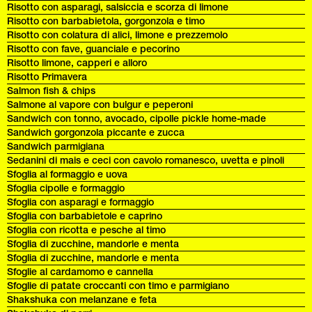
Risotto con asparagi, salsiccia e scorza di limone
Risotto con barbabietola, gorgonzola e timo
Risotto con colatura di alici, limone e prezzemolo
Risotto con fave, guanciale e pecorino
Risotto limone, capperi e alloro
Risotto Primavera
Salmon fish & chips
Salmone al vapore con bulgur e peperoni
Sandwich con tonno, avocado, cipolle pickle home-made
Sandwich gorgonzola piccante e zucca
Sandwich parmigiana
Sedanini di mais e ceci con cavolo romanesco, uvetta e pinoli
Sfoglia al formaggio e uova
Sfoglia cipolle e formaggio
Sfoglia con asparagi e formaggio
Sfoglia con barbabietole e caprino
Sfoglia con ricotta e pesche al timo
Sfoglia di zucchine, mandorle e menta
Sfoglia di zucchine, mandorle e menta
Sfoglie al cardamomo e cannella
Sfoglie di patate croccanti con timo e parmigiano
Shakshuka con melanzane e feta