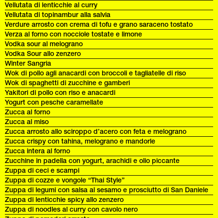
Vellutata di lenticchie al curry
Vellutata di topinambur alla salvia
Verdure arrosto con crema di tofu e grano saraceno tostato
Verza al forno con nocciole tostate e limone
Vodka sour al melograno
Vodka Sour allo zenzero
Winter Sangria
Wok di pollo agli anacardi con broccoli e tagliatelle di riso
Wok di spaghetti di zucchine e gamberi
Yakitori di pollo con riso e anacardi
Yogurt con pesche caramellate
Zucca al forno
Zucca al miso
Zucca arrosto allo sciroppo d’acero con feta e melograno
Zucca crispy con tahina, melograno e mandorle
Zucca intera al forno
Zucchine in padella con yogurt, arachidi e olio piccante
Zuppa di ceci e scampi
Zuppa di cozze e vongole “Thai Style”
Zuppa di legumi con salsa al sesamo e prosciutto di San Daniele
Zuppa di lenticchie spicy allo zenzero
Zuppa di noodles al curry con cavolo nero