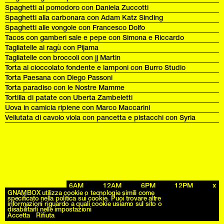
Spaghetti al pomodoro con Daniela Zuccotti
Spaghetti alla carbonara con Adam Katz Sinding
Spaghetti alle vongole con Francesco Dolfo
Tacos con gamberi sale e pepe con Simona e Riccardo
Tagliatelle al ragù con Pijama
Tagliatelle con broccoli con jj Martin
Torta al cioccolato fondente e lamponi con Burro Studio
Torta Paesana con Diego Passoni
Torta paradiso con le Nostre Mamme
Tortilla di patate con Uberta Zambeletti
Uova in camicia ripiene con Marco Maccarini
Vellutata di cavolo viola con pancetta e pistacchi con Syria
6AM
12AM
6PM
12PM
x
Archives
GNAMBOX utilizza cookie o tecnologie simili come
specificato nella politica sui cookie. Puoi trovare altre
informazioni riguardo a quali cookie usiamo sul sito o
disabilitarli nelle impostazioni
Accetta
Rifiuta