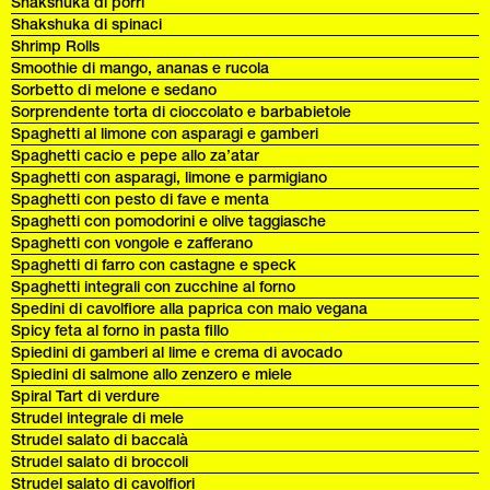
Shakshuka di porri
Shakshuka di spinaci
Shrimp Rolls
Smoothie di mango, ananas e rucola
Sorbetto di melone e sedano
Sorprendente torta di cioccolato e barbabietole
Spaghetti al limone con asparagi e gamberi
Spaghetti cacio e pepe allo za’atar
Spaghetti con asparagi, limone e parmigiano
Spaghetti con pesto di fave e menta
Spaghetti con pomodorini e olive taggiasche
Spaghetti con vongole e zafferano
Spaghetti di farro con castagne e speck
Spaghetti integrali con zucchine al forno
Spedini di cavolfiore alla paprica con maio vegana
Spicy feta al forno in pasta fillo
Spiedini di gamberi al lime e crema di avocado
Spiedini di salmone allo zenzero e miele
Spiral Tart di verdure
Strudel integrale di mele
Strudel salato di baccalà
Strudel salato di broccoli
Strudel salato di cavolfiori