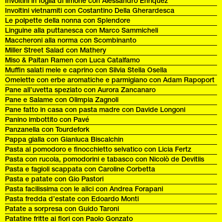
Involtini in foglia di limone con Alessandro Enriquez
Involtini vietnamiti con Costantino Della Gherardesca
Le polpette della nonna con Splendore
Linguine alla puttanesca con Marco Sammicheli
Maccheroni alla norma con Scombinanto
Miller Street Salad con Mathery
Miso & Paitan Ramen con Luca Catalfamo
Muffin salati mele e caprino con Silvia Stella Osella
Omelette con erbe aromatiche e parmigiano con Adam Rapoport
Pane all’uvetta speziato con Aurora Zancanaro
Pane e Salame con Olimpia Zagnoli
Pane fatto in casa con pasta madre con Davide Longoni
Panino imbottito con Pavé
Panzanella con Tourdefork
Pappa gialla con Gianluca Biscalchin
Pasta al pomodoro e finocchietto selvatico con Licia Fertz
Pasta con rucola, pomodorini e tabasco con Nicolò de Devitiis
Pasta e fagioli scappata con Caroline Corbetta
Pasta e patate con Gio Pastori
Pasta facilissima con le alici con Andrea Forapani
Pasta fredda d’estate con Edoardo Monti
Patate a sorpresa con Guido Taroni
Patatine fritte ai fiori con Paolo Gonzato