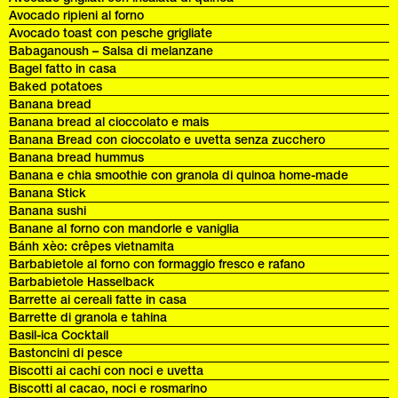
Avocado ripieni al forno
Avocado toast con pesche grigliate
Babaganoush – Salsa di melanzane
Bagel fatto in casa
Baked potatoes
Banana bread
Banana bread al cioccolato e mais
Banana Bread con cioccolato e uvetta senza zucchero
Banana bread hummus
Banana e chia smoothie con granola di quinoa home-made
Banana Stick
Banana sushi
Banane al forno con mandorle e vaniglia
Bánh xèo: crêpes vietnamita
Barbabietole al forno con formaggio fresco e rafano
Barbabietole Hasselback
Barrette ai cereali fatte in casa
Barrette di granola e tahina
Basil-ica Cocktail
Bastoncini di pesce
Biscotti ai cachi con noci e uvetta
Biscotti al cacao, noci e rosmarino