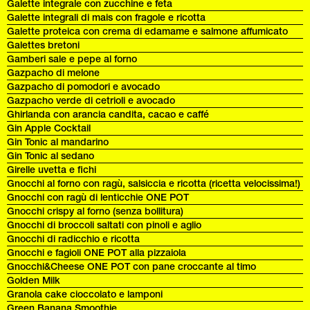
Galette integrale con zucchine e feta
Galette integrali di mais con fragole e ricotta
Galette proteica con crema di edamame e salmone affumicato
Galettes bretoni
Gamberi sale e pepe al forno
Gazpacho di melone
Gazpacho di pomodori e avocado
Gazpacho verde di cetrioli e avocado
Ghirlanda con arancia candita, cacao e caffé
Gin Apple Cocktail
Gin Tonic al mandarino
Gin Tonic al sedano
Girelle uvetta e fichi
Gnocchi al forno con ragù, salsiccia e ricotta (ricetta velocissima!)
Gnocchi con ragù di lenticchie ONE POT
Gnocchi crispy al forno (senza bollitura)
Gnocchi di broccoli saltati con pinoli e aglio
Gnocchi di radicchio e ricotta
Gnocchi e fagioli ONE POT alla pizzaiola
Gnocchi&Cheese ONE POT con pane croccante al timo
Golden Milk
Granola cake cioccolato e lamponi
Green Banana Smoothie