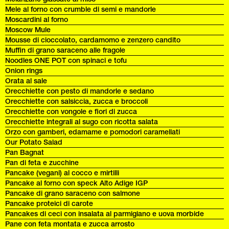
Mele al forno con crumble di semi e mandorle
Moscardini al forno
Moscow Mule
Mousse di cioccolato, cardamomo e zenzero candito
Muffin di grano saraceno alle fragole
Noodles ONE POT con spinaci e tofu
Onion rings
Orata al sale
Orecchiette con pesto di mandorle e sedano
Orecchiette con salsiccia, zucca e broccoli
Orecchiette con vongole e fiori di zucca
Orecchiette integrali al sugo con ricotta salata
Orzo con gamberi, edamame e pomodori caramellati
Our Potato Salad
Pan Bagnat
Pan di feta e zucchine
Pancake (vegani) al cocco e mirtilli
Pancake al forno con speck Alto Adige IGP
Pancake di grano saraceno con salmone
Pancake proteici di carote
Pancakes di ceci con insalata al parmigiano e uova morbide
Pane con feta montata e zucca arrosto