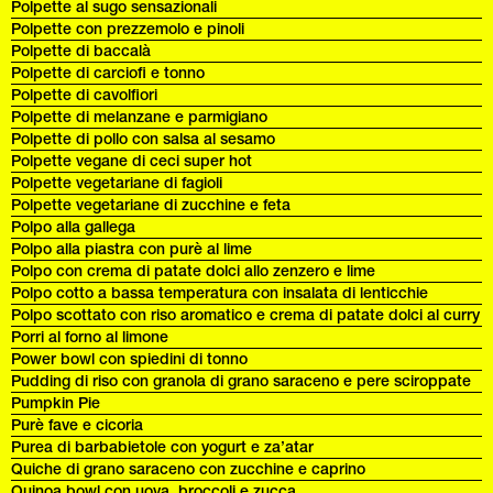
Polpette al sugo sensazionali
Polpette con prezzemolo e pinoli
Polpette di baccalà
Polpette di carciofi e tonno
Polpette di cavolfiori
Polpette di melanzane e parmigiano
Polpette di pollo con salsa al sesamo
Polpette vegane di ceci super hot
Polpette vegetariane di fagioli
Polpette vegetariane di zucchine e feta
Polpo alla gallega
Polpo alla piastra con purè al lime
Polpo con crema di patate dolci allo zenzero e lime
Polpo cotto a bassa temperatura con insalata di lenticchie
Polpo scottato con riso aromatico e crema di patate dolci al curry
Porri al forno al limone
Power bowl con spiedini di tonno
Pudding di riso con granola di grano saraceno e pere sciroppate
Pumpkin Pie
Purè fave e cicoria
Purea di barbabietole con yogurt e za’atar
Quiche di grano saraceno con zucchine e caprino
Quinoa bowl con uova, broccoli e zucca