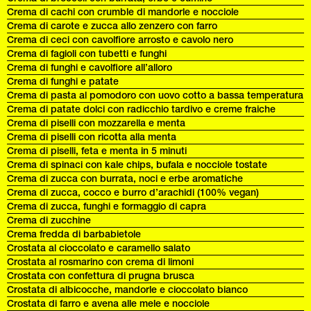
Crema di cachi con crumble di mandorle e nocciole
Crema di carote e zucca allo zenzero con farro
Crema di ceci con cavolfiore arrosto e cavolo nero
Crema di fagioli con tubetti e funghi
Crema di funghi e cavolfiore all’alloro
Crema di funghi e patate
Crema di pasta al pomodoro con uovo cotto a bassa temperatura
Crema di patate dolci con radicchio tardivo e creme fraiche
Crema di piselli con mozzarella e menta
Crema di piselli con ricotta alla menta
Crema di piselli, feta e menta in 5 minuti
Crema di spinaci con kale chips, bufala e nocciole tostate
Crema di zucca con burrata, noci e erbe aromatiche
Crema di zucca, cocco e burro d’arachidi (100% vegan)
Crema di zucca, funghi e formaggio di capra
Crema di zucchine
Crema fredda di barbabietole
Crostata al cioccolato e caramello salato
Crostata al rosmarino con crema di limoni
Crostata con confettura di prugna brusca
Crostata di albicocche, mandorle e cioccolato bianco
Crostata di farro e avena alle mele e nocciole