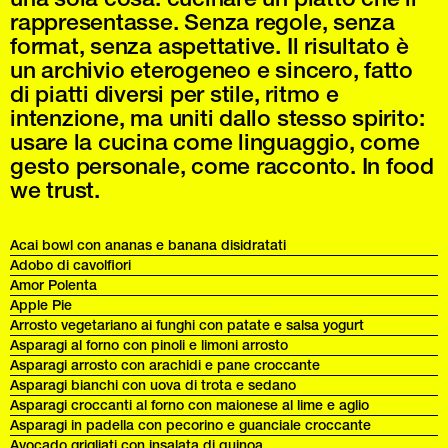
rappresentasse. Senza regole, senza
format, senza aspettative. Il risultato è
un archivio eterogeneo e sincero, fatto
di piatti diversi per stile, ritmo e
intenzione, ma uniti dallo stesso spirito:
usare la cucina come linguaggio, come
gesto personale, come racconto. In food
we trust.
Acai bowl con ananas e banana disidratati
Adobo di cavolfiori
Amor Polenta
Apple Pie
Arrosto vegetariano ai funghi con patate e salsa yogurt
Asparagi al forno con pinoli e limoni arrosto
Asparagi arrosto con arachidi e pane croccante
Asparagi bianchi con uova di trota e sedano
Asparagi croccanti al forno con maionese al lime e aglio
Asparagi in padella con pecorino e guanciale croccante
Avocado grigliati con insalata di quinoa