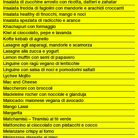
Insalata di zucchine arrosto con ricotta, datteri e zahatar
Insalata fredda di fagiolini con mandorle e arachidi croccanti
Insalata healthy di finocchi, mango e noci
Insalata speziata di radicchio e arance
Khachapuri con formaggio
Kiwi al cioccolato, pepe e lavanda
Kofte kebab di agnello
Lasagne agli asparagi, mandorle e scamorza
Lasagne alla zucca e yogurt
Lemon muffin con semi di papavero
Linguine con ragù vegano di lenticchie
Linguine con salsa di noci e pomodorini saltati
Lychee Mojito
Mac and Cheese
Maccheroni con broccoli
Madeleine rocher con nocciole e gianduja
Maiocado: maionese vegana di avocado
Mango Lassi
Margarita
Matchamisù – Tiramisù al tè verde
Mattoncino al cioccolato con pistacchi e cocco
Melanzane crispy al forno
Melanzane glassate al miso