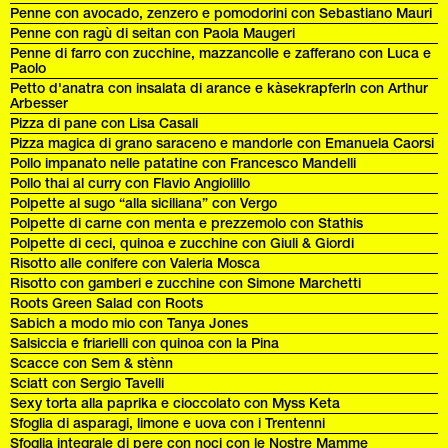
Penne con avocado, zenzero e pomodorini con Sebastiano Mauri
Penne con ragù di seitan con Paola Maugeri
Penne di farro con zucchine, mazzancolle e zafferano con Luca e
Paolo
Petto d'anatra con insalata di arance e kàsekrapferln con Arthur
Arbesser
Pizza di pane con Lisa Casali
Pizza magica di grano saraceno e mandorle con Emanuela Caorsi
Pollo impanato nelle patatine con Francesco Mandelli
Pollo thai al curry con Flavio Angiolillo
Polpette al sugo “alla siciliana” con Vergo
Polpette di carne con menta e prezzemolo con Stathis
Polpette di ceci, quinoa e zucchine con Giuli & Giordi
Risotto alle conifere con Valeria Mosca
Risotto con gamberi e zucchine con Simone Marchetti
Roots Green Salad con Roots
Sabich a modo mio con Tanya Jones
Salsiccia e friarielli con quinoa con la Pina
Scacce con Sem & stènn
Sciatt con Sergio Tavelli
Sexy torta alla paprika e cioccolato con Myss Keta
Sfoglia di asparagi, limone e uova con i Trentenni
Sfoglia integrale di pere con noci con le Nostre Mamme