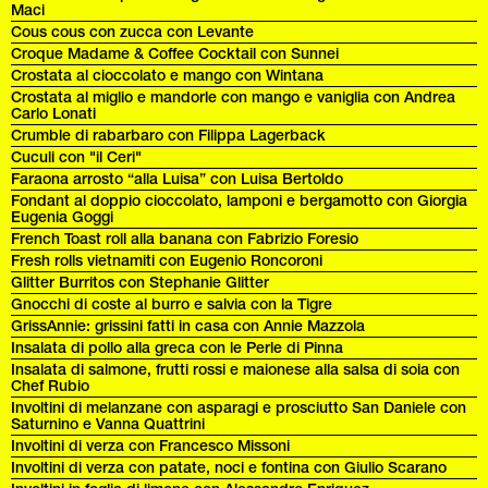
Maci
Cous cous con zucca con Levante
Croque Madame & Coffee Cocktail con Sunnei
Crostata al cioccolato e mango con Wintana
Crostata al miglio e mandorle con mango e vaniglia con Andrea
Carlo Lonati
Crumble di rabarbaro con Filippa Lagerback
Cuculi con "il Ceri"
Faraona arrosto “alla Luisa” con Luisa Bertoldo
Fondant al doppio cioccolato, lamponi e bergamotto con Giorgia
Eugenia Goggi
French Toast roll alla banana con Fabrizio Foresio
Fresh rolls vietnamiti con Eugenio Roncoroni
Glitter Burritos con Stephanie Glitter
Gnocchi di coste al burro e salvia con la Tigre
GrissAnnie: grissini fatti in casa con Annie Mazzola
Insalata di pollo alla greca con le Perle di Pinna
Insalata di salmone, frutti rossi e maionese alla salsa di soia con
Chef Rubio
Involtini di melanzane con asparagi e prosciutto San Daniele con
Saturnino e Vanna Quattrini
Involtini di verza con Francesco Missoni
Involtini di verza con patate, noci e fontina con Giulio Scarano