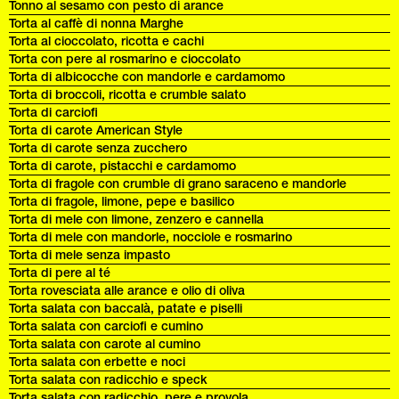
Tonno al sesamo con pesto di arance
Torta al caffè di nonna Marghe
Torta al cioccolato, ricotta e cachi
Torta con pere al rosmarino e cioccolato
Torta di albicocche con mandorle e cardamomo
Torta di broccoli, ricotta e crumble salato
Torta di carciofi
Torta di carote American Style
Torta di carote senza zucchero
Torta di carote, pistacchi e cardamomo
Torta di fragole con crumble di grano saraceno e mandorle
Torta di fragole, limone, pepe e basilico
Torta di mele con limone, zenzero e cannella
Torta di mele con mandorle, nocciole e rosmarino
Torta di mele senza impasto
Torta di pere al té
Torta rovesciata alle arance e olio di oliva
Torta salata con baccalà, patate e piselli
Torta salata con carciofi e cumino
Torta salata con carote al cumino
Torta salata con erbette e noci
Torta salata con radicchio e speck
Torta salata con radicchio, pere e provola