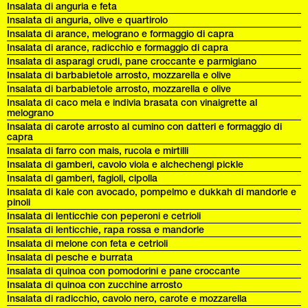
Insalata di anguria e feta
Insalata di anguria, olive e quartirolo
Insalata di arance, melograno e formaggio di capra
Insalata di arance, radicchio e formaggio di capra
Insalata di asparagi crudi, pane croccante e parmigiano
Insalata di barbabietole arrosto, mozzarella e olive
Insalata di barbabietole arrosto, mozzarella e olive
Insalata di caco mela e indivia brasata con vinaigrette al
melograno
Insalata di carote arrosto al cumino con datteri e formaggio di
capra
Insalata di farro con mais, rucola e mirtilli
Insalata di gamberi, cavolo viola e alchechengi pickle
Insalata di gamberi, fagioli, cipolla
Insalata di kale con avocado, pompelmo e dukkah di mandorle e
pinoli
Insalata di lenticchie con peperoni e cetrioli
Insalata di lenticchie, rapa rossa e mandorle
Insalata di melone con feta e cetrioli
Insalata di pesche e burrata
Insalata di quinoa con pomodorini e pane croccante
Insalata di quinoa con zucchine arrosto
Insalata di radicchio, cavolo nero, carote e mozzarella