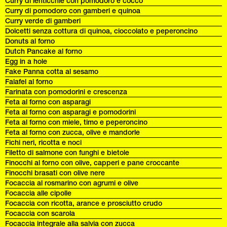
Curry di lenticchie con pomodoro e cocco
Curry di pomodoro con gamberi e quinoa
Curry verde di gamberi
Dolcetti senza cottura di quinoa, cioccolato e peperoncino
Donuts al forno
Dutch Pancake al forno
Egg in a hole
Fake Panna cotta al sesamo
Falafel al forno
Farinata con pomodorini e crescenza
Feta al forno con asparagi
Feta al forno con asparagi e pomodorini
Feta al forno con miele, timo e peperoncino
Feta al forno con zucca, olive e mandorle
Fichi neri, ricotta e noci
Filetto di salmone con funghi e bietole
Finocchi al forno con olive, capperi e pane croccante
Finocchi brasati con olive nere
Focaccia al rosmarino con agrumi e olive
Focaccia alle cipolle
Focaccia con ricotta, arance e prosciutto crudo
Focaccia con scarola
Focaccia integrale alla salvia con zucca