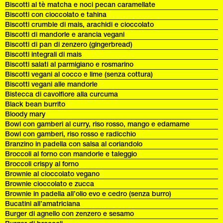
Biscotti al tè matcha e noci pecan caramellate
Biscotti con cioccolato e tahina
Biscotti crumble di mais, arachidi e cioccolato
Biscotti di mandorle e arancia vegani
Biscotti di pan di zenzero (gingerbread)
Biscotti integrali di mais
Biscotti salati al parmigiano e rosmarino
Biscotti vegani al cocco e lime (senza cottura)
Biscotti vegani alle mandorle
Bistecca di cavolfiore alla curcuma
Black bean burrito
Bloody mary
Bowl con gamberi al curry, riso rosso, mango e edamame
Bowl con gamberi, riso rosso e radicchio
Branzino in padella con salsa al coriandolo
Broccoli al forno con mandorle e taleggio
Broccoli crispy al forno
Brownie al cioccolato vegano
Brownie cioccolato e zucca
Brownie in padella all’olio evo e cedro (senza burro)
Bucatini all’amatriciana
Burger di agnello con zenzero e sesamo