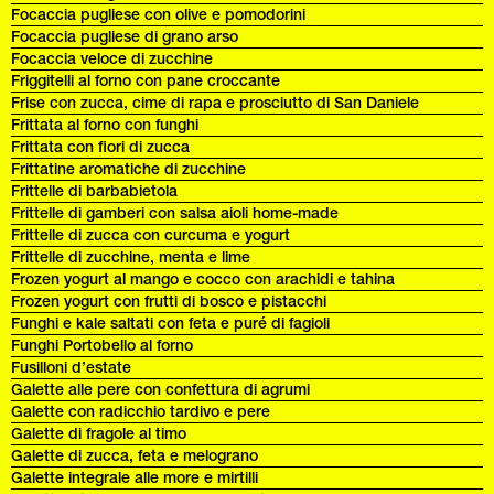
Focaccia pugliese con olive e pomodorini
Focaccia pugliese di grano arso
Focaccia veloce di zucchine
Friggitelli al forno con pane croccante
Frise con zucca, cime di rapa e prosciutto di San Daniele
Frittata al forno con funghi
Frittata con fiori di zucca
Frittatine aromatiche di zucchine
Frittelle di barbabietola
Frittelle di gamberi con salsa aioli home-made
Frittelle di zucca con curcuma e yogurt
Frittelle di zucchine, menta e lime
Frozen yogurt al mango e cocco con arachidi e tahina
Frozen yogurt con frutti di bosco e pistacchi
Funghi e kale saltati con feta e puré di fagioli
Funghi Portobello al forno
Fusilloni d’estate
Galette alle pere con confettura di agrumi
Galette con radicchio tardivo e pere
Galette di fragole al timo
Galette di zucca, feta e melograno
Galette integrale alle more e mirtilli