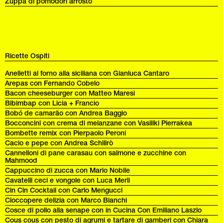
Zuppa di pomodori arrosto
Ricette Ospiti
Anelletti al forno alla siciliana con Gianluca Cantaro
Arepas con Fernando Cobelo
Bacon cheeseburger con Matteo Maresi
Bibimbap con Licia + Francio
Bobó de camarão con Andrea Baggio
Bocconcini con crema di melanzane con Vasiliki Pierrakea
Bombette remix con Pierpaolo Peroni
Cacio e pepe con Andrea Schilirò
Cannelloni di pane carasau con salmone e zucchine con
Mahmood
Cappuccino di zucca con Mario Nobile
Cavatelli ceci e vongole con Luca Merli
Cin Cin Cocktail con Carlo Mengucci
Cioccopere delizia con Marco Bianchi
Cosce di pollo alla senape con in Cucina Con Emiliano Laszlo
Cous cous con pesto di agrumi e tartare di gamberi con Chiara