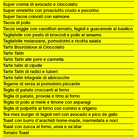
Super crema di avocado e cioccolato
Super omelette con prosciutto crudo e pecorino
Super tacos colorati con salmone
Tacos di pollo
Tacos veggie con cavolfiori arrosto, fagioli e guacamole al basilico
Tagliatelle con pesto di broccoli e pollo al sesamo
Tagliatelle melanzane, pomodorini e ricotta salata
Tarte Bourdaloue al Cioccolato
Tarte Tatin
Tarte Tatin alle pere e cannella
Tarte tatin di cipolle
Tarte Tatin di radici e tuberi
Tarte tatin integrale di albicocche
Tegame di verza al pomodoro piccante
Teglia di patate croccanti al forno
Teglia di patate, provola e timo al forno
Teglia di pollo al miele e limone con asparagi
Teglia di polpette al forno con cumino e origano
Tex-mex burger di fagioli neri con avocado e pico de gallo
Toast con burro d’arachidi home-made, marmellata e noci
Toast con zucca al forno, uova e za’atar
Tomato Toast