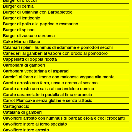
Burger di broccoli
Burger di cernia
Burger di Chianina con Barbabietole
Burger di lenticchie
Burger di pollo alla paprica e rosmarino
Burger di spinaci
Burger di zucca e curcuma
Cake Marron Glacé
Calamari ripieni, hummus di edamame e pomodori secchi
Canederli ai gamberi al vapore con brodo al pomodoro
Cappelletti di doppia ricotta
Carbonara di gamberi
Carbonara vegetariana di asparagi
Carciofi al forno al limone con maionese vegana alla menta
Carote arrosto con farro, uova e crema al sesamo
Carote arrosto con salsa al coriandolo e cumino
Carote caramellate in padella al timo e arancia
Carrot Plumcake senza glutine e senza lattosio
Castagnaccio
Catalana di gamberi
Cavolfiore arrosto con hummus di barbabietola e ceci croccanti
Cavolfiore intero al forno speziato
Cavolfiore intero arrosto