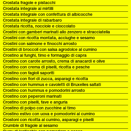
Crostata fragole e pistacchi
Crostata integrale ai mirtilli
Crostata integrale con confettura di albicocche
Crostata integrale di rabarbaro
Crostata ricotta, nocciole e cioccolato
Crostini con gamberi marinati allo zenzero e stracciatella
Crostini con ricotta montata, acciughe e sesamo
Crostini con salmone e finocchi arrosto
Crostini di broccoli con salsa agrodolce al cumino
Crostino ai funghi, timo e formaggio di capra
Crostino con carote arrosto, crema di anacardi e olive
Crostino con crema di piselli, ricotta e pesche
Crostino con fagioli saporiti
Crostino con fiori di zucca, asparagi e ricotta
Crostino con hummus e cavoletti di Bruxelles saltati
Crostino con hummus e pomodorini arrosto
Crostino con peperoni marinati
Crostino con piselli, fave e anguria
Crostino di polpo con zucchine al timo
Crostino estivo con uova e pomodorini al cumino
Crostoni con ricotta al cumino, asparagi e piselli
Crumble di fragole al sesamo