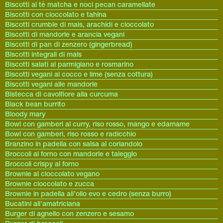
Biscotti al tè matcha e noci pecan caramellate
Biscotti con cioccolato e tahina
Biscotti crumble di mais, arachidi e cioccolato
Biscotti di mandorle e arancia vegani
Biscotti di pan di zenzero (gingerbread)
Biscotti integrali di mais
Biscotti salati al parmigiano e rosmarino
Biscotti vegani al cocco e lime (senza cottura)
Biscotti vegani alle mandorle
Bistecca di cavolfiore alla curcuma
Black bean burrito
Bloody mary
Bowl con gamberi al curry, riso rosso, mango e edamame
Bowl con gamberi, riso rosso e radicchio
Branzino in padella con salsa al coriandolo
Broccoli al forno con mandorle e taleggio
Broccoli crispy al forno
Brownie al cioccolato vegano
Brownie cioccolato e zucca
Brownie in padella all’olio evo e cedro (senza burro)
Bucatini all’amatriciana
Burger di agnello con zenzero e sesamo