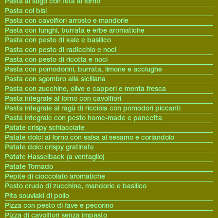
Pasta al sugo con feta al forno
Pasta coi bisi
Pasta con cavolfiori arrosto e mandorle
Pasta con funghi, burrata e erbe aromatiche
Pasta con pesto di kale e basilico
Pasta con pesto di radicchio e noci
Pasta con pesto di ricotta e noci
Pasta con pomodorini, burrata, limone e acciughe
Pasta con sgombro alla siciliana
Pasta con zucchine, olive e capperi e menta fresca
Pasta integrale al forno con cavolfiori
Pasta integrale al ragù di ricciola con pomodori piccanti
Pasta integrale con pesto home-made e pancetta
Patate crispy schiacciate
Patate dolci al forno con salsa al sesamo e coriandolo
Patate dolci crispy gratinate
Patate Hasselback (a ventaglio)
Patate Tornado
Pepite di cioccolato aromatiche
Pesto crudo di zucchine, mandorle e basilico
Pita souvlaki di pollo
Pizza con pesto di fave e pecorino
Pizza di cavolfiori senza impasto