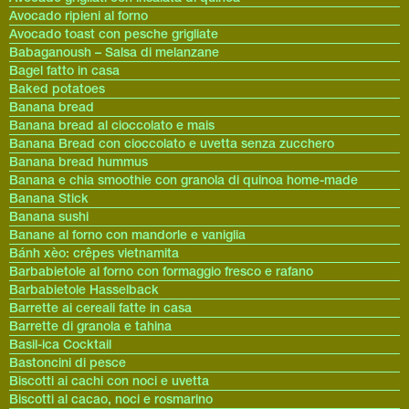
Avocado ripieni al forno
Avocado toast con pesche grigliate
Babaganoush – Salsa di melanzane
Bagel fatto in casa
Baked potatoes
Banana bread
Banana bread al cioccolato e mais
Banana Bread con cioccolato e uvetta senza zucchero
Banana bread hummus
Banana e chia smoothie con granola di quinoa home-made
Banana Stick
Banana sushi
Banane al forno con mandorle e vaniglia
Bánh xèo: crêpes vietnamita
Barbabietole al forno con formaggio fresco e rafano
Barbabietole Hasselback
Barrette ai cereali fatte in casa
Barrette di granola e tahina
Basil-ica Cocktail
Bastoncini di pesce
Biscotti ai cachi con noci e uvetta
Biscotti al cacao, noci e rosmarino