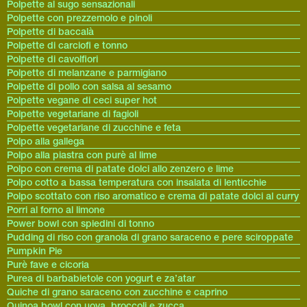
Polpette al sugo sensazionali
Polpette con prezzemolo e pinoli
Polpette di baccalà
Polpette di carciofi e tonno
Polpette di cavolfiori
Polpette di melanzane e parmigiano
Polpette di pollo con salsa al sesamo
Polpette vegane di ceci super hot
Polpette vegetariane di fagioli
Polpette vegetariane di zucchine e feta
Polpo alla gallega
Polpo alla piastra con purè al lime
Polpo con crema di patate dolci allo zenzero e lime
Polpo cotto a bassa temperatura con insalata di lenticchie
Polpo scottato con riso aromatico e crema di patate dolci al curry
Porri al forno al limone
Power bowl con spiedini di tonno
Pudding di riso con granola di grano saraceno e pere sciroppate
Pumpkin Pie
Purè fave e cicoria
Purea di barbabietole con yogurt e za’atar
Quiche di grano saraceno con zucchine e caprino
Quinoa bowl con uova, broccoli e zucca