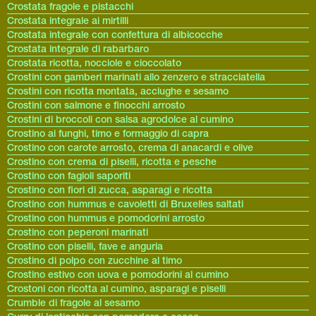
Crostata fragole e pistacchi
Crostata integrale ai mirtilli
Crostata integrale con confettura di albicocche
Crostata integrale di rabarbaro
Crostata ricotta, nocciole e cioccolato
Crostini con gamberi marinati allo zenzero e stracciatella
Crostini con ricotta montata, acciughe e sesamo
Crostini con salmone e finocchi arrosto
Crostini di broccoli con salsa agrodolce al cumino
Crostino ai funghi, timo e formaggio di capra
Crostino con carote arrosto, crema di anacardi e olive
Crostino con crema di piselli, ricotta e pesche
Crostino con fagioli saporiti
Crostino con fiori di zucca, asparagi e ricotta
Crostino con hummus e cavoletti di Bruxelles saltati
Crostino con hummus e pomodorini arrosto
Crostino con peperoni marinati
Crostino con piselli, fave e anguria
Crostino di polpo con zucchine al timo
Crostino estivo con uova e pomodorini al cumino
Crostoni con ricotta al cumino, asparagi e piselli
Crumble di fragole al sesamo