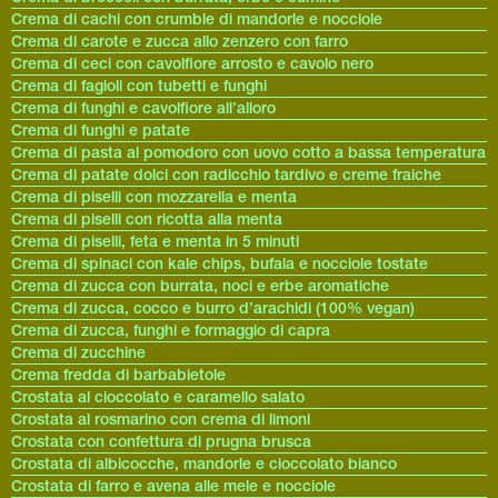
Crema di cachi con crumble di mandorle e nocciole
Crema di carote e zucca allo zenzero con farro
Crema di ceci con cavolfiore arrosto e cavolo nero
Crema di fagioli con tubetti e funghi
Crema di funghi e cavolfiore all’alloro
Crema di funghi e patate
Crema di pasta al pomodoro con uovo cotto a bassa temperatura
Crema di patate dolci con radicchio tardivo e creme fraiche
Crema di piselli con mozzarella e menta
Crema di piselli con ricotta alla menta
Crema di piselli, feta e menta in 5 minuti
Crema di spinaci con kale chips, bufala e nocciole tostate
Crema di zucca con burrata, noci e erbe aromatiche
Crema di zucca, cocco e burro d’arachidi (100% vegan)
Crema di zucca, funghi e formaggio di capra
Crema di zucchine
Crema fredda di barbabietole
Crostata al cioccolato e caramello salato
Crostata al rosmarino con crema di limoni
Crostata con confettura di prugna brusca
Crostata di albicocche, mandorle e cioccolato bianco
Crostata di farro e avena alle mele e nocciole