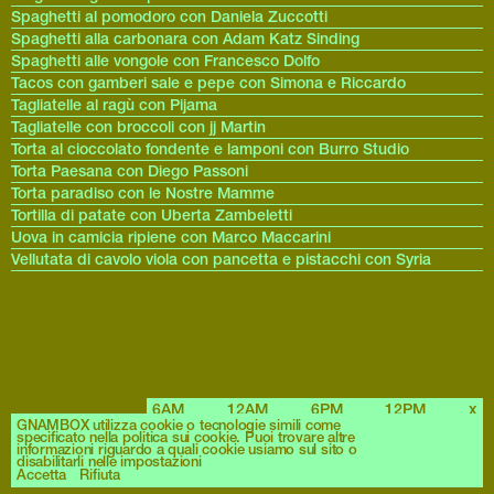
Spaghetti al pomodoro con Daniela Zuccotti
Spaghetti alla carbonara con Adam Katz Sinding
Spaghetti alle vongole con Francesco Dolfo
Tacos con gamberi sale e pepe con Simona e Riccardo
Tagliatelle al ragù con Pijama
Tagliatelle con broccoli con jj Martin
Torta al cioccolato fondente e lamponi con Burro Studio
Torta Paesana con Diego Passoni
Torta paradiso con le Nostre Mamme
Tortilla di patate con Uberta Zambeletti
Uova in camicia ripiene con Marco Maccarini
Vellutata di cavolo viola con pancetta e pistacchi con Syria
6AM
12AM
6PM
12PM
x
Archives
GNAMBOX utilizza cookie o tecnologie simili come
specificato nella politica sui cookie. Puoi trovare altre
informazioni riguardo a quali cookie usiamo sul sito o
disabilitarli nelle impostazioni
Accetta
Rifiuta