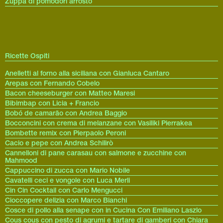
Zuppa di pomodori arrosto
Ricette Ospiti
Anelletti al forno alla siciliana con Gianluca Cantaro
Arepas con Fernando Cobelo
Bacon cheeseburger con Matteo Maresi
Bibimbap con Licia + Francio
Bobó de camarão con Andrea Baggio
Bocconcini con crema di melanzane con Vasiliki Pierrakea
Bombette remix con Pierpaolo Peroni
Cacio e pepe con Andrea Schilirò
Cannelloni di pane carasau con salmone e zucchine con
Mahmood
Cappuccino di zucca con Mario Nobile
Cavatelli ceci e vongole con Luca Merli
Cin Cin Cocktail con Carlo Mengucci
Cioccopere delizia con Marco Bianchi
Cosce di pollo alla senape con in Cucina Con Emiliano Laszlo
Cous cous con pesto di agrumi e tartare di gamberi con Chiara