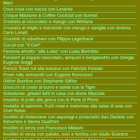
Maci
Cous cous con zucca con Levante
Croque Madame & Coffee Cocktail con Sunnei
Crostata al cioccolato e mango con Wintana
Crostata al miglio e mandorle con mango e vaniglia con Andrea
Carlo Lonati
Crumble di rabarbaro con Filippa Lagerback
Cuculi con "il Ceri"
Faraona arrosto “alla Luisa” con Luisa Bertoldo
Fondant al doppio cioccolato, lamponi e bergamotto con Giorgia
Eugenia Goggi
French Toast roll alla banana con Fabrizio Foresio
Fresh rolls vietnamiti con Eugenio Roncoroni
Glitter Burritos con Stephanie Glitter
Gnocchi di coste al burro e salvia con la Tigre
GrissAnnie: grissini fatti in casa con Annie Mazzola
Insalata di pollo alla greca con le Perle di Pinna
Insalata di salmone, frutti rossi e maionese alla salsa di soia con
Chef Rubio
Involtini di melanzane con asparagi e prosciutto San Daniele con
Saturnino e Vanna Quattrini
Involtini di verza con Francesco Missoni
Involtini di verza con patate, noci e fontina con Giulio Scarano