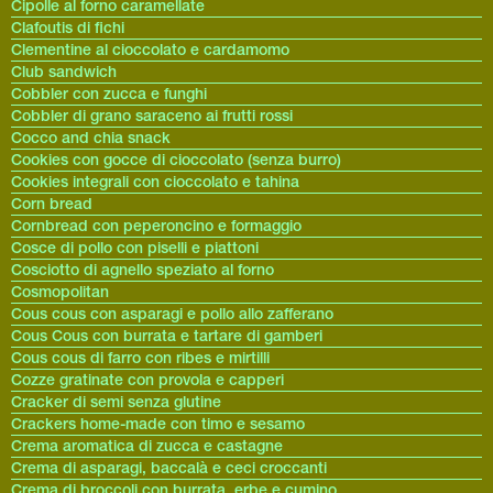
Cipolle al forno caramellate
Clafoutis di fichi
Clementine al cioccolato e cardamomo
Club sandwich
Cobbler con zucca e funghi
Cobbler di grano saraceno ai frutti rossi
Cocco and chia snack
Cookies con gocce di cioccolato (senza burro)
Cookies integrali con cioccolato e tahina
Corn bread
Cornbread con peperoncino e formaggio
Cosce di pollo con piselli e piattoni
Cosciotto di agnello speziato al forno
Cosmopolitan
Cous cous con asparagi e pollo allo zafferano
Cous Cous con burrata e tartare di gamberi
Cous cous di farro con ribes e mirtilli
Cozze gratinate con provola e capperi
Cracker di semi senza glutine
Crackers home-made con timo e sesamo
Crema aromatica di zucca e castagne
Crema di asparagi, baccalà e ceci croccanti
Crema di broccoli con burrata, erbe e cumino