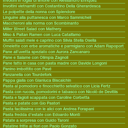
Involtini in foglia di limone con Alessandro Enriquez
Involtini vietnamiti con Costantino Della Gherardesca
Le polpette della nonna con Splendore
Linguine alla puttanesca con Marco Sammicheli
Maccheroni alla norma con Scombinanto
Miller Street Salad con Mathery
Miso & Paitan Ramen con Luca Catalfamo
Muffin salati mele e caprino con Silvia Stella Osella
Omelette con erbe aromatiche e parmigiano con Adam Rapoport
Pane all’uvetta speziato con Aurora Zancanaro
Pane e Salame con Olimpia Zagnoli
Pane fatto in casa con pasta madre con Davide Longoni
Panino imbottito con Pavé
Panzanella con Tourdefork
Pappa gialla con Gianluca Biscalchin
Pasta al pomodoro e finocchietto selvatico con Licia Fertz
Pasta con rucola, pomodorini e tabasco con Nicolò de Devitiis
Pasta e fagioli scappata con Caroline Corbetta
Pasta e patate con Gio Pastori
Pasta facilissima con le alici con Andrea Forapani
Pasta fredda d’estate con Edoardo Monti
Patate a sorpresa con Guido Taroni
Patatine fritte ai fiori con Paolo Gonzato