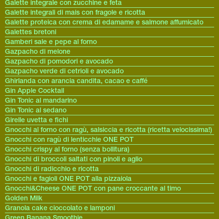
Galette integrale con zucchine e feta
Galette integrali di mais con fragole e ricotta
Galette proteica con crema di edamame e salmone affumicato
Galettes bretoni
Gamberi sale e pepe al forno
Gazpacho di melone
Gazpacho di pomodori e avocado
Gazpacho verde di cetrioli e avocado
Ghirlanda con arancia candita, cacao e caffé
Gin Apple Cocktail
Gin Tonic al mandarino
Gin Tonic al sedano
Girelle uvetta e fichi
Gnocchi al forno con ragù, salsiccia e ricotta (ricetta velocissima!)
Gnocchi con ragù di lenticchie ONE POT
Gnocchi crispy al forno (senza bollitura)
Gnocchi di broccoli saltati con pinoli e aglio
Gnocchi di radicchio e ricotta
Gnocchi e fagioli ONE POT alla pizzaiola
Gnocchi&Cheese ONE POT con pane croccante al timo
Golden Milk
Granola cake cioccolato e lamponi
Green Banana Smoothie