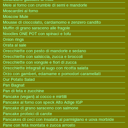
Mele al forno con crumble di semi e mandorle
Moscardini al forno
Moscow Mule
Mousse di cioccolato, cardamomo e zenzero candito
Muffin di grano saraceno alle fragole
Noodles ONE POT con spinaci e tofu
Onion rings
Orata al sale
Orecchiette con pesto di mandorle e sedano
Orecchiette con salsiccia, zucca e broccoli
Orecchiette con vongole e fiori di zucca
Orecchiette integrali al sugo con ricotta salata
Orzo con gamberi, edamame e pomodori caramellati
Our Potato Salad
Pan Bagnat
Pan di feta e zucchine
Pancake (vegani) al cocco e mirtilli
Pancake al forno con speck Alto Adige IGP
Pancake di grano saraceno con salmone
Pancake proteici di carote
Pancakes di ceci con insalata al parmigiano e uova morbide
Pane con feta montata e zucca arrosto