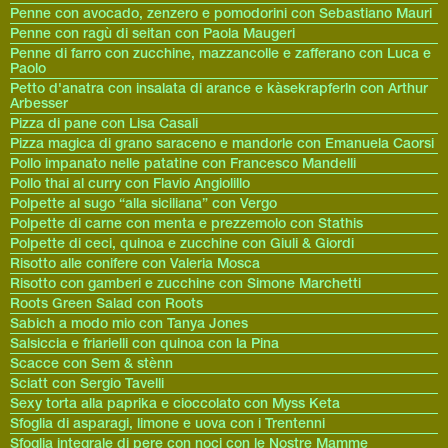
Penne con avocado, zenzero e pomodorini con Sebastiano Mauri
Penne con ragù di seitan con Paola Maugeri
Penne di farro con zucchine, mazzancolle e zafferano con Luca e
Paolo
Petto d'anatra con insalata di arance e kàsekrapferln con Arthur
Arbesser
Pizza di pane con Lisa Casali
Pizza magica di grano saraceno e mandorle con Emanuela Caorsi
Pollo impanato nelle patatine con Francesco Mandelli
Pollo thai al curry con Flavio Angiolillo
Polpette al sugo “alla siciliana” con Vergo
Polpette di carne con menta e prezzemolo con Stathis
Polpette di ceci, quinoa e zucchine con Giuli & Giordi
Risotto alle conifere con Valeria Mosca
Risotto con gamberi e zucchine con Simone Marchetti
Roots Green Salad con Roots
Sabich a modo mio con Tanya Jones
Salsiccia e friarielli con quinoa con la Pina
Scacce con Sem & stènn
Sciatt con Sergio Tavelli
Sexy torta alla paprika e cioccolato con Myss Keta
Sfoglia di asparagi, limone e uova con i Trentenni
Sfoglia integrale di pere con noci con le Nostre Mamme