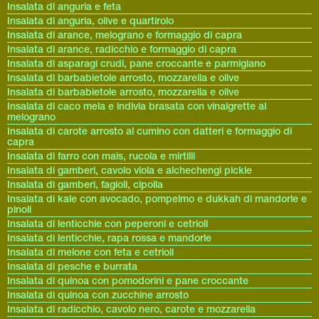
Insalata di anguria e feta
Insalata di anguria, olive e quartirolo
Insalata di arance, melograno e formaggio di capra
Insalata di arance, radicchio e formaggio di capra
Insalata di asparagi crudi, pane croccante e parmigiano
Insalata di barbabietole arrosto, mozzarella e olive
Insalata di barbabietole arrosto, mozzarella e olive
Insalata di caco mela e indivia brasata con vinaigrette al
melograno
Insalata di carote arrosto al cumino con datteri e formaggio di
capra
Insalata di farro con mais, rucola e mirtilli
Insalata di gamberi, cavolo viola e alchechengi pickle
Insalata di gamberi, fagioli, cipolla
Insalata di kale con avocado, pompelmo e dukkah di mandorle e
pinoli
Insalata di lenticchie con peperoni e cetrioli
Insalata di lenticchie, rapa rossa e mandorle
Insalata di melone con feta e cetrioli
Insalata di pesche e burrata
Insalata di quinoa con pomodorini e pane croccante
Insalata di quinoa con zucchine arrosto
Insalata di radicchio, cavolo nero, carote e mozzarella