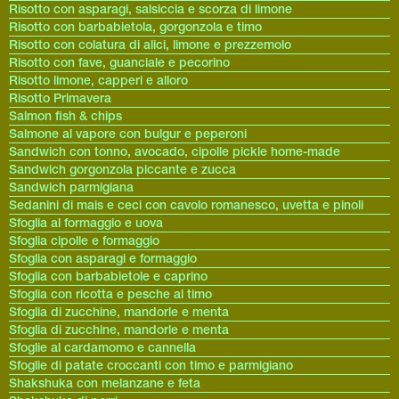
Risotto con asparagi, salsiccia e scorza di limone
Risotto con barbabietola, gorgonzola e timo
Risotto con colatura di alici, limone e prezzemolo
Risotto con fave, guanciale e pecorino
Risotto limone, capperi e alloro
Risotto Primavera
Salmon fish & chips
Salmone al vapore con bulgur e peperoni
Sandwich con tonno, avocado, cipolle pickle home-made
Sandwich gorgonzola piccante e zucca
Sandwich parmigiana
Sedanini di mais e ceci con cavolo romanesco, uvetta e pinoli
Sfoglia al formaggio e uova
Sfoglia cipolle e formaggio
Sfoglia con asparagi e formaggio
Sfoglia con barbabietole e caprino
Sfoglia con ricotta e pesche al timo
Sfoglia di zucchine, mandorle e menta
Sfoglia di zucchine, mandorle e menta
Sfoglie al cardamomo e cannella
Sfoglie di patate croccanti con timo e parmigiano
Shakshuka con melanzane e feta