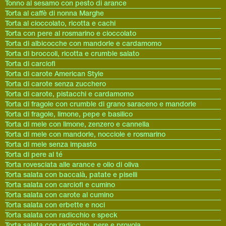
Tonno al sesamo con pesto di arance
Torta al caffè di nonna Marghe
Torta al cioccolato, ricotta e cachi
Torta con pere al rosmarino e cioccolato
Torta di albicocche con mandorle e cardamomo
Torta di broccoli, ricotta e crumble salato
Torta di carciofi
Torta di carote American Style
Torta di carote senza zucchero
Torta di carote, pistacchi e cardamomo
Torta di fragole con crumble di grano saraceno e mandorle
Torta di fragole, limone, pepe e basilico
Torta di mele con limone, zenzero e cannella
Torta di mele con mandorle, nocciole e rosmarino
Torta di mele senza impasto
Torta di pere al té
Torta rovesciata alle arance e olio di oliva
Torta salata con baccalà, patate e piselli
Torta salata con carciofi e cumino
Torta salata con carote al cumino
Torta salata con erbette e noci
Torta salata con radicchio e speck
Torta salata con radicchio, pere e provola