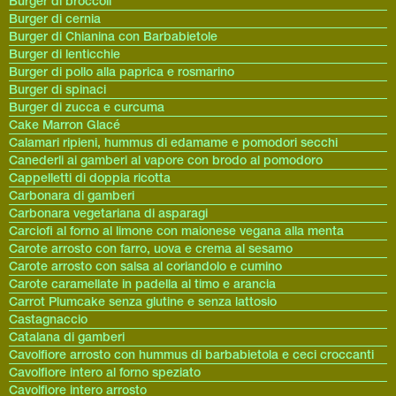
Burger di broccoli
Burger di cernia
Burger di Chianina con Barbabietole
Burger di lenticchie
Burger di pollo alla paprica e rosmarino
Burger di spinaci
Burger di zucca e curcuma
Cake Marron Glacé
Calamari ripieni, hummus di edamame e pomodori secchi
Canederli ai gamberi al vapore con brodo al pomodoro
Cappelletti di doppia ricotta
Carbonara di gamberi
Carbonara vegetariana di asparagi
Carciofi al forno al limone con maionese vegana alla menta
Carote arrosto con farro, uova e crema al sesamo
Carote arrosto con salsa al coriandolo e cumino
Carote caramellate in padella al timo e arancia
Carrot Plumcake senza glutine e senza lattosio
Castagnaccio
Catalana di gamberi
Cavolfiore arrosto con hummus di barbabietola e ceci croccanti
Cavolfiore intero al forno speziato
Cavolfiore intero arrosto