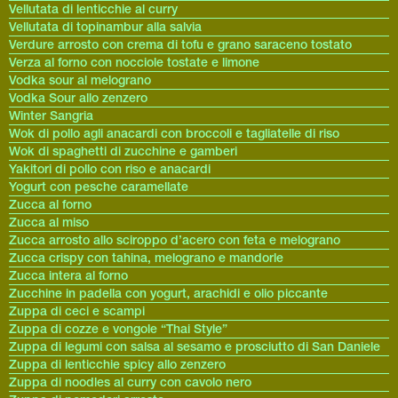
Vellutata di lenticchie al curry
Vellutata di topinambur alla salvia
Verdure arrosto con crema di tofu e grano saraceno tostato
Verza al forno con nocciole tostate e limone
Vodka sour al melograno
Vodka Sour allo zenzero
Winter Sangria
Wok di pollo agli anacardi con broccoli e tagliatelle di riso
Wok di spaghetti di zucchine e gamberi
Yakitori di pollo con riso e anacardi
Yogurt con pesche caramellate
Zucca al forno
Zucca al miso
Zucca arrosto allo sciroppo d’acero con feta e melograno
Zucca crispy con tahina, melograno e mandorle
Zucca intera al forno
Zucchine in padella con yogurt, arachidi e olio piccante
Zuppa di ceci e scampi
Zuppa di cozze e vongole “Thai Style”
Zuppa di legumi con salsa al sesamo e prosciutto di San Daniele
Zuppa di lenticchie spicy allo zenzero
Zuppa di noodles al curry con cavolo nero