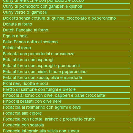
Curry di lenticchie con pomodoro e cocco
Curry di pomodoro con gamberi e quinoa
Curry verde di gamberi
Dolcetti senza cottura di quinoa, cioccolato e peperoncino
Donuts al forno
Dutch Pancake al forno
Egg in a hole
Fake Panna cotta al sesamo
Falafel al forno
Farinata con pomodorini e crescenza
Feta al forno con asparagi
Feta al forno con asparagi e pomodorini
Feta al forno con miele, timo e peperoncino
Feta al forno con zucca, olive e mandorle
Fichi neri, ricotta e noci
Filetto di salmone con funghi e bietole
Finocchi al forno con olive, capperi e pane croccante
Finocchi brasati con olive nere
Focaccia al rosmarino con agrumi e olive
Focaccia alle cipolle
Focaccia con ricotta, arance e prosciutto crudo
Focaccia con scarola
Focaccia integrale alla salvia con zucca