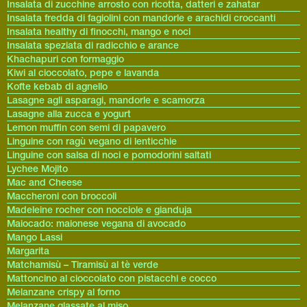
Insalata di zucchine arrosto con ricotta, datteri e zahatar
Insalata fredda di fagiolini con mandorle e arachidi croccanti
Insalata healthy di finocchi, mango e noci
Insalata speziata di radicchio e arance
Khachapuri con formaggio
Kiwi al cioccolato, pepe e lavanda
Kofte kebab di agnello
Lasagne agli asparagi, mandorle e scamorza
Lasagne alla zucca e yogurt
Lemon muffin con semi di papavero
Linguine con ragù vegano di lenticchie
Linguine con salsa di noci e pomodorini saltati
Lychee Mojito
Mac and Cheese
Maccheroni con broccoli
Madeleine rocher con nocciole e gianduja
Maiocado: maionese vegana di avocado
Mango Lassi
Margarita
Matchamisù – Tiramisù al tè verde
Mattoncino al cioccolato con pistacchi e cocco
Melanzane crispy al forno
Melanzane glassate al miso