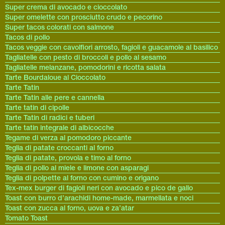
Super crema di avocado e cioccolato
Super omelette con prosciutto crudo e pecorino
Super tacos colorati con salmone
Tacos di pollo
Tacos veggie con cavolfiori arrosto, fagioli e guacamole al basilico
Tagliatelle con pesto di broccoli e pollo al sesamo
Tagliatelle melanzane, pomodorini e ricotta salata
Tarte Bourdaloue al Cioccolato
Tarte Tatin
Tarte Tatin alle pere e cannella
Tarte tatin di cipolle
Tarte Tatin di radici e tuberi
Tarte tatin integrale di albicocche
Tegame di verza al pomodoro piccante
Teglia di patate croccanti al forno
Teglia di patate, provola e timo al forno
Teglia di pollo al miele e limone con asparagi
Teglia di polpette al forno con cumino e origano
Tex-mex burger di fagioli neri con avocado e pico de gallo
Toast con burro d’arachidi home-made, marmellata e noci
Toast con zucca al forno, uova e za’atar
Tomato Toast