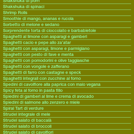
Shakshuka di porri
Shakshuka di spinaci
Shrimp Rolls
Smoothie di mango, ananas e rucola
Sorbetto di melone e sedano
Sorprendente torta di cioccolato e barbabietole
Spaghetti al limone con asparagi e gamberi
Spaghetti cacio e pepe allo za’atar
Spaghetti con asparagi, limone e parmigiano
Spaghetti con pesto di fave e menta
Spaghetti con pomodorini e olive taggiasche
Spaghetti con vongole e zafferano
Spaghetti di farro con castagne e speck
Spaghetti integrali con zucchine al forno
Spedini di cavolfiore alla paprica con maio vegana
Spicy feta al forno in pasta fillo
Spiedini di gamberi al lime e crema di avocado
Spiedini di salmone allo zenzero e miele
Spiral Tart di verdure
Strudel integrale di mele
Strudel salato di baccalà
Strudel salato di broccoli
Strudel salato di cavolfiori