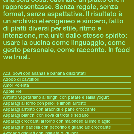
rappresentasse. Senza regole, senza
format, senza aspettative. Il risultato è
un archivio eterogeneo e sincero, fatto
di piatti diversi per stile, ritmo e
intenzione, ma uniti dallo stesso spirito:
usare la cucina come linguaggio, come
gesto personale, come racconto. In food
we trust.
Acai bowl con ananas e banana disidratati
Adobo di cavolfiori
Amor Polenta
Apple Pie
Arrosto vegetariano ai funghi con patate e salsa yogurt
Asparagi al forno con pinoli e limoni arrosto
Asparagi arrosto con arachidi e pane croccante
Asparagi bianchi con uova di trota e sedano
Asparagi croccanti al forno con maionese al lime e aglio
Asparagi in padella con pecorino e guanciale croccante
Avocado grigliati con insalata di quinoa