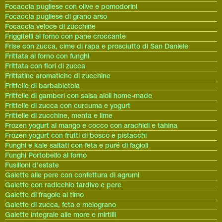
Focaccia pugliese con olive e pomodorini
Focaccia pugliese di grano arso
Focaccia veloce di zucchine
Friggitelli al forno con pane croccante
Frise con zucca, cime di rapa e prosciutto di San Daniele
Frittata al forno con funghi
Frittata con fiori di zucca
Frittatine aromatiche di zucchine
Frittelle di barbabietola
Frittelle di gamberi con salsa aioli home-made
Frittelle di zucca con curcuma e yogurt
Frittelle di zucchine, menta e lime
Frozen yogurt al mango e cocco con arachidi e tahina
Frozen yogurt con frutti di bosco e pistacchi
Funghi e kale saltati con feta e puré di fagioli
Funghi Portobello al forno
Fusilloni d’estate
Galette alle pere con confettura di agrumi
Galette con radicchio tardivo e pere
Galette di fragole al timo
Galette di zucca, feta e melograno
Galette integrale alle more e mirtilli