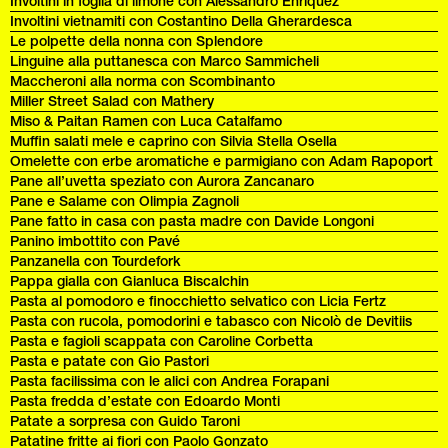
Involtini in foglia di limone con Alessandro Enriquez
Involtini vietnamiti con Costantino Della Gherardesca
Le polpette della nonna con Splendore
Linguine alla puttanesca con Marco Sammicheli
Maccheroni alla norma con Scombinanto
Miller Street Salad con Mathery
Miso & Paitan Ramen con Luca Catalfamo
Muffin salati mele e caprino con Silvia Stella Osella
Omelette con erbe aromatiche e parmigiano con Adam Rapoport
Pane all’uvetta speziato con Aurora Zancanaro
Pane e Salame con Olimpia Zagnoli
Pane fatto in casa con pasta madre con Davide Longoni
Panino imbottito con Pavé
Panzanella con Tourdefork
Pappa gialla con Gianluca Biscalchin
Pasta al pomodoro e finocchietto selvatico con Licia Fertz
Pasta con rucola, pomodorini e tabasco con Nicolò de Devitiis
Pasta e fagioli scappata con Caroline Corbetta
Pasta e patate con Gio Pastori
Pasta facilissima con le alici con Andrea Forapani
Pasta fredda d’estate con Edoardo Monti
Patate a sorpresa con Guido Taroni
Patatine fritte ai fiori con Paolo Gonzato