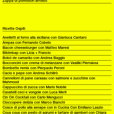
Zuppa di pomodori arrosto
Ricette Ospiti
Anelletti al forno alla siciliana con Gianluca Cantaro
Arepas con Fernando Cobelo
Bacon cheeseburger con Matteo Maresi
Bibimbap con Licia + Francio
Bobó de camarão con Andrea Baggio
Bocconcini con crema di melanzane con Vasiliki Pierrakea
Bombette remix con Pierpaolo Peroni
Cacio e pepe con Andrea Schilirò
Cannelloni di pane carasau con salmone e zucchine con
Mahmood
Cappuccino di zucca con Mario Nobile
Cavatelli ceci e vongole con Luca Merli
Cin Cin Cocktail con Carlo Mengucci
Cioccopere delizia con Marco Bianchi
Cosce di pollo alla senape con in Cucina Con Emiliano Laszlo
Cous cous con pesto di agrumi e tartare di gamberi con Chiara