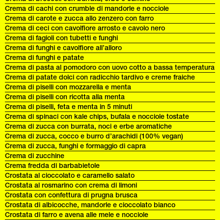
Crema di cachi con crumble di mandorle e nocciole
Crema di carote e zucca allo zenzero con farro
Crema di ceci con cavolfiore arrosto e cavolo nero
Crema di fagioli con tubetti e funghi
Crema di funghi e cavolfiore all’alloro
Crema di funghi e patate
Crema di pasta al pomodoro con uovo cotto a bassa temperatura
Crema di patate dolci con radicchio tardivo e creme fraiche
Crema di piselli con mozzarella e menta
Crema di piselli con ricotta alla menta
Crema di piselli, feta e menta in 5 minuti
Crema di spinaci con kale chips, bufala e nocciole tostate
Crema di zucca con burrata, noci e erbe aromatiche
Crema di zucca, cocco e burro d’arachidi (100% vegan)
Crema di zucca, funghi e formaggio di capra
Crema di zucchine
Crema fredda di barbabietole
Crostata al cioccolato e caramello salato
Crostata al rosmarino con crema di limoni
Crostata con confettura di prugna brusca
Crostata di albicocche, mandorle e cioccolato bianco
Crostata di farro e avena alle mele e nocciole