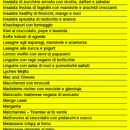
Insalata di zucchine arrosto con ricotta, datteri e zahatar
Insalata fredda di fagiolini con mandorle e arachidi croccanti
Insalata healthy di finocchi, mango e noci
Insalata speziata di radicchio e arance
Khachapuri con formaggio
Kiwi al cioccolato, pepe e lavanda
Kofte kebab di agnello
Lasagne agli asparagi, mandorle e scamorza
Lasagne alla zucca e yogurt
Lemon muffin con semi di papavero
Linguine con ragù vegano di lenticchie
Linguine con salsa di noci e pomodorini saltati
Lychee Mojito
Mac and Cheese
Maccheroni con broccoli
Madeleine rocher con nocciole e gianduja
Maiocado: maionese vegana di avocado
Mango Lassi
Margarita
Matchamisù – Tiramisù al tè verde
Mattoncino al cioccolato con pistacchi e cocco
Melanzane crispy al forno
Melanzane glassate al miso