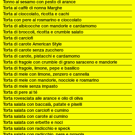
Tonno al sesamo con pesto di arance
Torta al caffè di nonna Marghe
Torta al cioccolato, ricotta e cachi
Torta con pere al rosmarino e cioccolato
Torta di albicocche con mandorle e cardamomo
Torta di broccoli, ricotta e crumble salato
Torta di carciofi
Torta di carote American Style
Torta di carote senza zucchero
Torta di carote, pistacchi e cardamomo
Torta di fragole con crumble di grano saraceno e mandorle
Torta di fragole, limone, pepe e basilico
Torta di mele con limone, zenzero e cannella
Torta di mele con mandorle, nocciole e rosmarino
Torta di mele senza impasto
Torta di pere al té
Torta rovesciata alle arance e olio di oliva
Torta salata con baccalà, patate e piselli
Torta salata con carciofi e cumino
Torta salata con carote al cumino
Torta salata con erbette e noci
Torta salata con radicchio e speck
Torta salata con radicchio, pere e provola