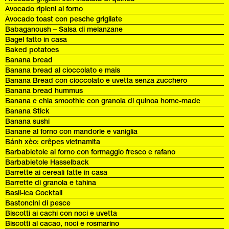
Avocado ripieni al forno
Avocado toast con pesche grigliate
Babaganoush – Salsa di melanzane
Bagel fatto in casa
Baked potatoes
Banana bread
Banana bread al cioccolato e mais
Banana Bread con cioccolato e uvetta senza zucchero
Banana bread hummus
Banana e chia smoothie con granola di quinoa home-made
Banana Stick
Banana sushi
Banane al forno con mandorle e vaniglia
Bánh xèo: crêpes vietnamita
Barbabietole al forno con formaggio fresco e rafano
Barbabietole Hasselback
Barrette ai cereali fatte in casa
Barrette di granola e tahina
Basil-ica Cocktail
Bastoncini di pesce
Biscotti ai cachi con noci e uvetta
Biscotti al cacao, noci e rosmarino