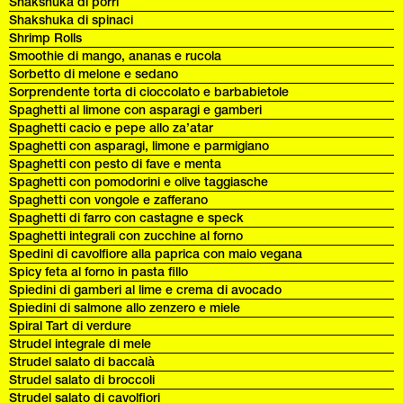
Shakshuka di porri
Shakshuka di spinaci
Shrimp Rolls
Smoothie di mango, ananas e rucola
Sorbetto di melone e sedano
Sorprendente torta di cioccolato e barbabietole
Spaghetti al limone con asparagi e gamberi
Spaghetti cacio e pepe allo za’atar
Spaghetti con asparagi, limone e parmigiano
Spaghetti con pesto di fave e menta
Spaghetti con pomodorini e olive taggiasche
Spaghetti con vongole e zafferano
Spaghetti di farro con castagne e speck
Spaghetti integrali con zucchine al forno
Spedini di cavolfiore alla paprica con maio vegana
Spicy feta al forno in pasta fillo
Spiedini di gamberi al lime e crema di avocado
Spiedini di salmone allo zenzero e miele
Spiral Tart di verdure
Strudel integrale di mele
Strudel salato di baccalà
Strudel salato di broccoli
Strudel salato di cavolfiori