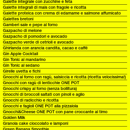
Galette integrale con zucchine e feta
Galette integrali di mais con fragole e ricotta
Galette proteica con crema di edamame e salmone affumicato
Galettes bretoni
Gamberi sale e pepe al forno
Gazpacho di melone
Gazpacho di pomodori e avocado
Gazpacho verde di cetrioli e avocado
Ghirlanda con arancia candita, cacao e caffé
Gin Apple Cocktail
Gin Tonic al mandarino
Gin Tonic al sedano
Girelle uvetta e fichi
Gnocchi al forno con ragù, salsiccia e ricotta (ricetta velocissima!)
Gnocchi con ragù di lenticchie ONE POT
Gnocchi crispy al forno (senza bollitura)
Gnocchi di broccoli saltati con pinoli e aglio
Gnocchi di radicchio e ricotta
Gnocchi e fagioli ONE POT alla pizzaiola
Gnocchi&Cheese ONE POT con pane croccante al timo
Golden Milk
Granola cake cioccolato e lamponi
Green Banana Smoothie