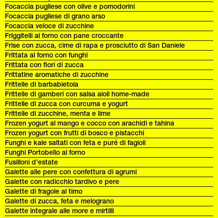
Focaccia pugliese con olive e pomodorini
Focaccia pugliese di grano arso
Focaccia veloce di zucchine
Friggitelli al forno con pane croccante
Frise con zucca, cime di rapa e prosciutto di San Daniele
Frittata al forno con funghi
Frittata con fiori di zucca
Frittatine aromatiche di zucchine
Frittelle di barbabietola
Frittelle di gamberi con salsa aioli home-made
Frittelle di zucca con curcuma e yogurt
Frittelle di zucchine, menta e lime
Frozen yogurt al mango e cocco con arachidi e tahina
Frozen yogurt con frutti di bosco e pistacchi
Funghi e kale saltati con feta e puré di fagioli
Funghi Portobello al forno
Fusilloni d’estate
Galette alle pere con confettura di agrumi
Galette con radicchio tardivo e pere
Galette di fragole al timo
Galette di zucca, feta e melograno
Galette integrale alle more e mirtilli