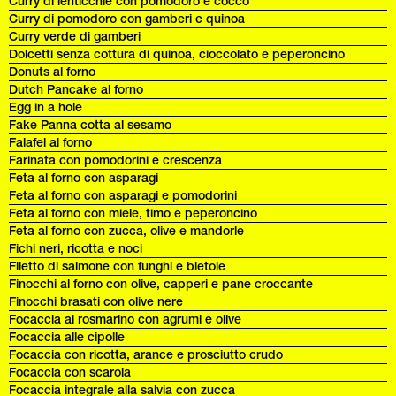
Curry di lenticchie con pomodoro e cocco
Curry di pomodoro con gamberi e quinoa
Curry verde di gamberi
Dolcetti senza cottura di quinoa, cioccolato e peperoncino
Donuts al forno
Dutch Pancake al forno
Egg in a hole
Fake Panna cotta al sesamo
Falafel al forno
Farinata con pomodorini e crescenza
Feta al forno con asparagi
Feta al forno con asparagi e pomodorini
Feta al forno con miele, timo e peperoncino
Feta al forno con zucca, olive e mandorle
Fichi neri, ricotta e noci
Filetto di salmone con funghi e bietole
Finocchi al forno con olive, capperi e pane croccante
Finocchi brasati con olive nere
Focaccia al rosmarino con agrumi e olive
Focaccia alle cipolle
Focaccia con ricotta, arance e prosciutto crudo
Focaccia con scarola
Focaccia integrale alla salvia con zucca