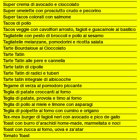
Super crema di avocado e cioccolato
Super omelette con prosciutto crudo e pecorino
Super tacos colorati con salmone
Tacos di pollo
Tacos veggie con cavolfiori arrosto, fagioli e guacamole al basilico
Tagliatelle con pesto di broccoli e pollo al sesamo
Tagliatelle melanzane, pomodorini e ricotta salata
Tarte Bourdaloue al Cioccolato
Tarte Tatin
Tarte Tatin alle pere e cannella
Tarte tatin di cipolle
Tarte Tatin di radici e tuberi
Tarte tatin integrale di albicocche
Tegame di verza al pomodoro piccante
Teglia di patate croccanti al forno
Teglia di patate, provola e timo al forno
Teglia di pollo al miele e limone con asparagi
Teglia di polpette al forno con cumino e origano
Tex-mex burger di fagioli neri con avocado e pico de gallo
Toast con burro d’arachidi home-made, marmellata e noci
Toast con zucca al forno, uova e za’atar
Tomato Toast