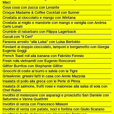
Maci
Cous cous con zucca con Levante
Croque Madame & Coffee Cocktail con Sunnei
Crostata al cioccolato e mango con Wintana
Crostata al miglio e mandorle con mango e vaniglia con Andrea
Carlo Lonati
Crumble di rabarbaro con Filippa Lagerback
Cuculi con "il Ceri"
Faraona arrosto “alla Luisa” con Luisa Bertoldo
Fondant al doppio cioccolato, lamponi e bergamotto con Giorgia
Eugenia Goggi
French Toast roll alla banana con Fabrizio Foresio
Fresh rolls vietnamiti con Eugenio Roncoroni
Glitter Burritos con Stephanie Glitter
Gnocchi di coste al burro e salvia con la Tigre
GrissAnnie: grissini fatti in casa con Annie Mazzola
Insalata di pollo alla greca con le Perle di Pinna
Insalata di salmone, frutti rossi e maionese alla salsa di soia con
Chef Rubio
Involtini di melanzane con asparagi e prosciutto San Daniele con
Saturnino e Vanna Quattrini
Involtini di verza con Francesco Missoni
Involtini di verza con patate, noci e fontina con Giulio Scarano