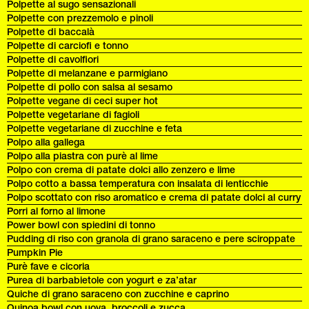
Polpette al sugo sensazionali
Polpette con prezzemolo e pinoli
Polpette di baccalà
Polpette di carciofi e tonno
Polpette di cavolfiori
Polpette di melanzane e parmigiano
Polpette di pollo con salsa al sesamo
Polpette vegane di ceci super hot
Polpette vegetariane di fagioli
Polpette vegetariane di zucchine e feta
Polpo alla gallega
Polpo alla piastra con purè al lime
Polpo con crema di patate dolci allo zenzero e lime
Polpo cotto a bassa temperatura con insalata di lenticchie
Polpo scottato con riso aromatico e crema di patate dolci al curry
Porri al forno al limone
Power bowl con spiedini di tonno
Pudding di riso con granola di grano saraceno e pere sciroppate
Pumpkin Pie
Purè fave e cicoria
Purea di barbabietole con yogurt e za’atar
Quiche di grano saraceno con zucchine e caprino
Quinoa bowl con uova, broccoli e zucca