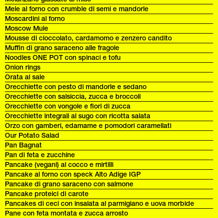
Mele al forno con crumble di semi e mandorle
Moscardini al forno
Moscow Mule
Mousse di cioccolato, cardamomo e zenzero candito
Muffin di grano saraceno alle fragole
Noodles ONE POT con spinaci e tofu
Onion rings
Orata al sale
Orecchiette con pesto di mandorle e sedano
Orecchiette con salsiccia, zucca e broccoli
Orecchiette con vongole e fiori di zucca
Orecchiette integrali al sugo con ricotta salata
Orzo con gamberi, edamame e pomodori caramellati
Our Potato Salad
Pan Bagnat
Pan di feta e zucchine
Pancake (vegani) al cocco e mirtilli
Pancake al forno con speck Alto Adige IGP
Pancake di grano saraceno con salmone
Pancake proteici di carote
Pancakes di ceci con insalata al parmigiano e uova morbide
Pane con feta montata e zucca arrosto