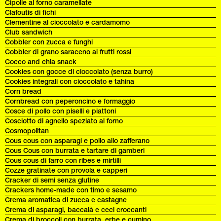
Cipolle al forno caramellate
Clafoutis di fichi
Clementine al cioccolato e cardamomo
Club sandwich
Cobbler con zucca e funghi
Cobbler di grano saraceno ai frutti rossi
Cocco and chia snack
Cookies con gocce di cioccolato (senza burro)
Cookies integrali con cioccolato e tahina
Corn bread
Cornbread con peperoncino e formaggio
Cosce di pollo con piselli e piattoni
Cosciotto di agnello speziato al forno
Cosmopolitan
Cous cous con asparagi e pollo allo zafferano
Cous Cous con burrata e tartare di gamberi
Cous cous di farro con ribes e mirtilli
Cozze gratinate con provola e capperi
Cracker di semi senza glutine
Crackers home-made con timo e sesamo
Crema aromatica di zucca e castagne
Crema di asparagi, baccalà e ceci croccanti
Crema di broccoli con burrata, erbe e cumino