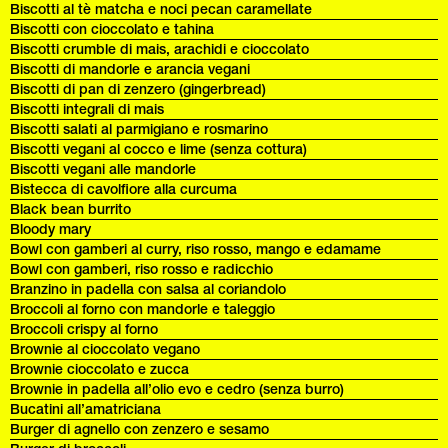
Biscotti al tè matcha e noci pecan caramellate
Biscotti con cioccolato e tahina
Biscotti crumble di mais, arachidi e cioccolato
Biscotti di mandorle e arancia vegani
Biscotti di pan di zenzero (gingerbread)
Biscotti integrali di mais
Biscotti salati al parmigiano e rosmarino
Biscotti vegani al cocco e lime (senza cottura)
Biscotti vegani alle mandorle
Bistecca di cavolfiore alla curcuma
Black bean burrito
Bloody mary
Bowl con gamberi al curry, riso rosso, mango e edamame
Bowl con gamberi, riso rosso e radicchio
Branzino in padella con salsa al coriandolo
Broccoli al forno con mandorle e taleggio
Broccoli crispy al forno
Brownie al cioccolato vegano
Brownie cioccolato e zucca
Brownie in padella all’olio evo e cedro (senza burro)
Bucatini all’amatriciana
Burger di agnello con zenzero e sesamo