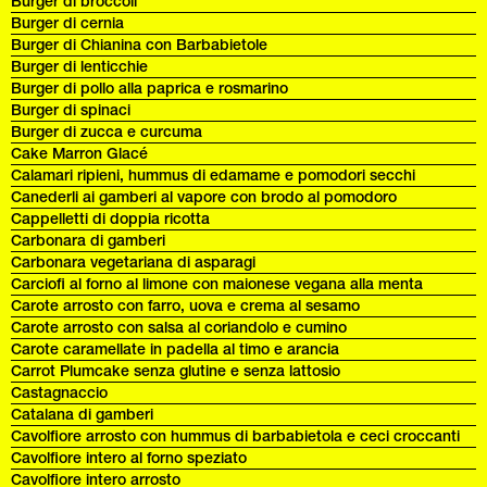
Burger di broccoli
Burger di cernia
Burger di Chianina con Barbabietole
Burger di lenticchie
Burger di pollo alla paprica e rosmarino
Burger di spinaci
Burger di zucca e curcuma
Cake Marron Glacé
Calamari ripieni, hummus di edamame e pomodori secchi
Canederli ai gamberi al vapore con brodo al pomodoro
Cappelletti di doppia ricotta
Carbonara di gamberi
Carbonara vegetariana di asparagi
Carciofi al forno al limone con maionese vegana alla menta
Carote arrosto con farro, uova e crema al sesamo
Carote arrosto con salsa al coriandolo e cumino
Carote caramellate in padella al timo e arancia
Carrot Plumcake senza glutine e senza lattosio
Castagnaccio
Catalana di gamberi
Cavolfiore arrosto con hummus di barbabietola e ceci croccanti
Cavolfiore intero al forno speziato
Cavolfiore intero arrosto