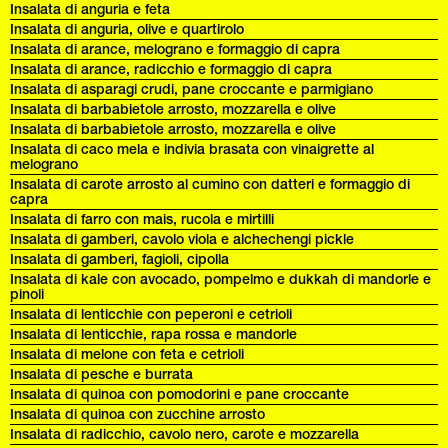
Insalata di anguria e feta
Insalata di anguria, olive e quartirolo
Insalata di arance, melograno e formaggio di capra
Insalata di arance, radicchio e formaggio di capra
Insalata di asparagi crudi, pane croccante e parmigiano
Insalata di barbabietole arrosto, mozzarella e olive
Insalata di barbabietole arrosto, mozzarella e olive
Insalata di caco mela e indivia brasata con vinaigrette al
melograno
Insalata di carote arrosto al cumino con datteri e formaggio di
capra
Insalata di farro con mais, rucola e mirtilli
Insalata di gamberi, cavolo viola e alchechengi pickle
Insalata di gamberi, fagioli, cipolla
Insalata di kale con avocado, pompelmo e dukkah di mandorle e
pinoli
Insalata di lenticchie con peperoni e cetrioli
Insalata di lenticchie, rapa rossa e mandorle
Insalata di melone con feta e cetrioli
Insalata di pesche e burrata
Insalata di quinoa con pomodorini e pane croccante
Insalata di quinoa con zucchine arrosto
Insalata di radicchio, cavolo nero, carote e mozzarella