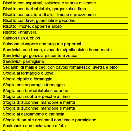
Risotto con asparagi, salsiccia e scorza di limone
Risotto con barbabietola, gorgonzola e timo
Risotto con colatura di alici, limone e prezzemolo
Risotto con fave, guanciale e pecorino
Risotto limone, capperi e alloro
Risotto Primavera
Salmon fish & chips
Salmone al vapore con bulgur e peperoni
Sandwich con tonno, avocado, cipolle pickle home-made
Sandwich gorgonzola piccante e zucca
Sandwich parmigiana
Sedanini di mais e ceci con cavolo romanesco, uvetta e pinoli
Sfoglia al formaggio e uova
Sfoglia cipolle e formaggio
Sfoglia con asparagi e formaggio
Sfoglia con barbabietole e caprino
Sfoglia con ricotta e pesche al timo
Sfoglia di zucchine, mandorle e menta
Sfoglia di zucchine, mandorle e menta
Sfoglie al cardamomo e cannella
Sfoglie di patate croccanti con timo e parmigiano
Shakshuka con melanzane e feta