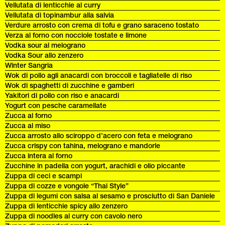
Vellutata di lenticchie al curry
Vellutata di topinambur alla salvia
Verdure arrosto con crema di tofu e grano saraceno tostato
Verza al forno con nocciole tostate e limone
Vodka sour al melograno
Vodka Sour allo zenzero
Winter Sangria
Wok di pollo agli anacardi con broccoli e tagliatelle di riso
Wok di spaghetti di zucchine e gamberi
Yakitori di pollo con riso e anacardi
Yogurt con pesche caramellate
Zucca al forno
Zucca al miso
Zucca arrosto allo sciroppo d’acero con feta e melograno
Zucca crispy con tahina, melograno e mandorle
Zucca intera al forno
Zucchine in padella con yogurt, arachidi e olio piccante
Zuppa di ceci e scampi
Zuppa di cozze e vongole “Thai Style”
Zuppa di legumi con salsa al sesamo e prosciutto di San Daniele
Zuppa di lenticchie spicy allo zenzero
Zuppa di noodles al curry con cavolo nero