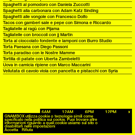
Spaghetti al pomodoro con Daniela Zuccotti
Spaghetti alla carbonara con Adam Katz Sinding
Spaghetti alle vongole con Francesco Dolfo
Tacos con gamberi sale e pepe con Simona e Riccardo
Tagliatelle al ragù con Pijama
Tagliatelle con broccoli con jj Martin
Torta al cioccolato fondente e lamponi con Burro Studio
Torta Paesana con Diego Passoni
Torta paradiso con le Nostre Mamme
Tortilla di patate con Uberta Zambeletti
Uova in camicia ripiene con Marco Maccarini
Vellutata di cavolo viola con pancetta e pistacchi con Syria
6AM
12AM
6PM
12PM
x
Archives
GNAMBOX utilizza cookie o tecnologie simili come
specificato nella politica sui cookie. Puoi trovare altre
informazioni riguardo a quali cookie usiamo sul sito o
disabilitarli nelle impostazioni
Accetta
Rifiuta