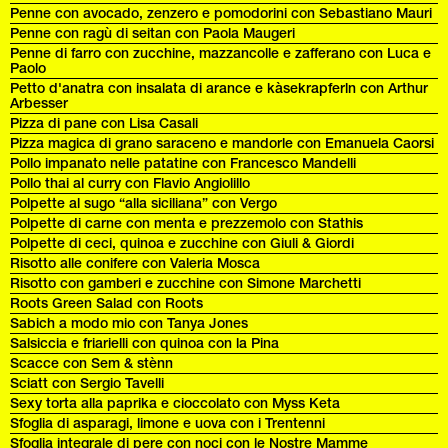
Penne con avocado, zenzero e pomodorini con Sebastiano Mauri
Penne con ragù di seitan con Paola Maugeri
Penne di farro con zucchine, mazzancolle e zafferano con Luca e
Paolo
Petto d'anatra con insalata di arance e kàsekrapferln con Arthur
Arbesser
Pizza di pane con Lisa Casali
Pizza magica di grano saraceno e mandorle con Emanuela Caorsi
Pollo impanato nelle patatine con Francesco Mandelli
Pollo thai al curry con Flavio Angiolillo
Polpette al sugo “alla siciliana” con Vergo
Polpette di carne con menta e prezzemolo con Stathis
Polpette di ceci, quinoa e zucchine con Giuli & Giordi
Risotto alle conifere con Valeria Mosca
Risotto con gamberi e zucchine con Simone Marchetti
Roots Green Salad con Roots
Sabich a modo mio con Tanya Jones
Salsiccia e friarielli con quinoa con la Pina
Scacce con Sem & stènn
Sciatt con Sergio Tavelli
Sexy torta alla paprika e cioccolato con Myss Keta
Sfoglia di asparagi, limone e uova con i Trentenni
Sfoglia integrale di pere con noci con le Nostre Mamme