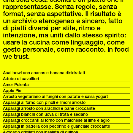
rappresentasse. Senza regole, senza
format, senza aspettative. Il risultato è
un archivio eterogeneo e sincero, fatto
di piatti diversi per stile, ritmo e
intenzione, ma uniti dallo stesso spirito:
usare la cucina come linguaggio, come
gesto personale, come racconto. In food
we trust.
Acai bowl con ananas e banana disidratati
Adobo di cavolfiori
Amor Polenta
Apple Pie
Arrosto vegetariano ai funghi con patate e salsa yogurt
Asparagi al forno con pinoli e limoni arrosto
Asparagi arrosto con arachidi e pane croccante
Asparagi bianchi con uova di trota e sedano
Asparagi croccanti al forno con maionese al lime e aglio
Asparagi in padella con pecorino e guanciale croccante
Avocado grigliati con insalata di quinoa