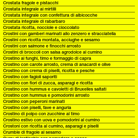
Crostata fragole e pistacchi
Crostata integrale ai mirtilli
Crostata integrale con confettura di albicocche
Crostata integrale di rabarbaro
Crostata ricotta, nocciole e cioccolato
Crostini con gamberi marinati allo zenzero e stracciatella
Crostini con ricotta montata, acciughe e sesamo
Crostini con salmone e finocchi arrosto
Crostini di broccoli con salsa agrodolce al cumino
Crostino ai funghi, timo e formaggio di capra
Crostino con carote arrosto, crema di anacardi e olive
Crostino con crema di piselli, ricotta e pesche
Crostino con fagioli saporiti
Crostino con fiori di zucca, asparagi e ricotta
Crostino con hummus e cavoletti di Bruxelles saltati
Crostino con hummus e pomodorini arrosto
Crostino con peperoni marinati
Crostino con piselli, fave e anguria
Crostino di polpo con zucchine al timo
Crostino estivo con uova e pomodorini al cumino
Crostoni con ricotta al cumino, asparagi e piselli
Crumble di fragole al sesamo