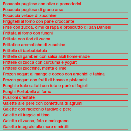
Focaccia pugliese con olive e pomodorini
Focaccia pugliese di grano arso
Focaccia veloce di zucchine
Friggitelli al forno con pane croccante
Frise con zucca, cime di rapa e prosciutto di San Daniele
Frittata al forno con funghi
Frittata con fiori di zucca
Frittatine aromatiche di zucchine
Frittelle di barbabietola
Frittelle di gamberi con salsa aioli home-made
Frittelle di zucca con curcuma e yogurt
Frittelle di zucchine, menta e lime
Frozen yogurt al mango e cocco con arachidi e tahina
Frozen yogurt con frutti di bosco e pistacchi
Funghi e kale saltati con feta e puré di fagioli
Funghi Portobello al forno
Fusilloni d’estate
Galette alle pere con confettura di agrumi
Galette con radicchio tardivo e pere
Galette di fragole al timo
Galette di zucca, feta e melograno
Galette integrale alle more e mirtilli