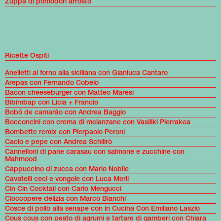
Zuppa di pomodori arrosto
Ricette Ospiti
Anelletti al forno alla siciliana con Gianluca Cantaro
Arepas con Fernando Cobelo
Bacon cheeseburger con Matteo Maresi
Bibimbap con Licia + Francio
Bobó de camarão con Andrea Baggio
Bocconcini con crema di melanzane con Vasiliki Pierrakea
Bombette remix con Pierpaolo Peroni
Cacio e pepe con Andrea Schilirò
Cannelloni di pane carasau con salmone e zucchine con
Mahmood
Cappuccino di zucca con Mario Nobile
Cavatelli ceci e vongole con Luca Merli
Cin Cin Cocktail con Carlo Mengucci
Cioccopere delizia con Marco Bianchi
Cosce di pollo alla senape con in Cucina Con Emiliano Laszlo
Cous cous con pesto di agrumi e tartare di gamberi con Chiara