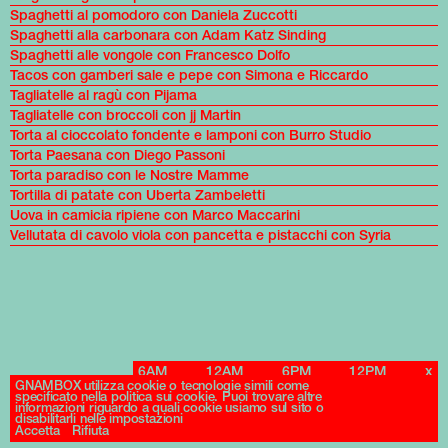
Spaghetti al pomodoro con Daniela Zuccotti
Spaghetti alla carbonara con Adam Katz Sinding
Spaghetti alle vongole con Francesco Dolfo
Tacos con gamberi sale e pepe con Simona e Riccardo
Tagliatelle al ragù con Pijama
Tagliatelle con broccoli con jj Martin
Torta al cioccolato fondente e lamponi con Burro Studio
Torta Paesana con Diego Passoni
Torta paradiso con le Nostre Mamme
Tortilla di patate con Uberta Zambeletti
Uova in camicia ripiene con Marco Maccarini
Vellutata di cavolo viola con pancetta e pistacchi con Syria
6AM
12AM
6PM
12PM
x
Archives
GNAMBOX utilizza cookie o tecnologie simili come
specificato nella politica sui cookie. Puoi trovare altre
informazioni riguardo a quali cookie usiamo sul sito o
disabilitarli nelle impostazioni
Accetta
Rifiuta