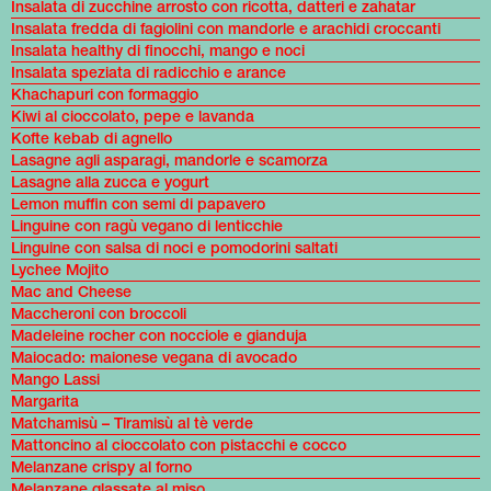
Insalata di zucchine arrosto con ricotta, datteri e zahatar
Insalata fredda di fagiolini con mandorle e arachidi croccanti
Insalata healthy di finocchi, mango e noci
Insalata speziata di radicchio e arance
Khachapuri con formaggio
Kiwi al cioccolato, pepe e lavanda
Kofte kebab di agnello
Lasagne agli asparagi, mandorle e scamorza
Lasagne alla zucca e yogurt
Lemon muffin con semi di papavero
Linguine con ragù vegano di lenticchie
Linguine con salsa di noci e pomodorini saltati
Lychee Mojito
Mac and Cheese
Maccheroni con broccoli
Madeleine rocher con nocciole e gianduja
Maiocado: maionese vegana di avocado
Mango Lassi
Margarita
Matchamisù – Tiramisù al tè verde
Mattoncino al cioccolato con pistacchi e cocco
Melanzane crispy al forno
Melanzane glassate al miso