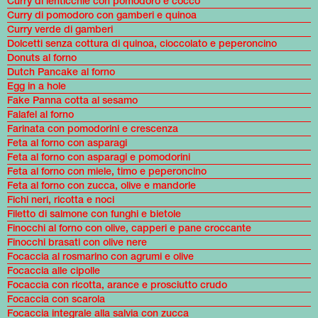
Curry di lenticchie con pomodoro e cocco
Curry di pomodoro con gamberi e quinoa
Curry verde di gamberi
Dolcetti senza cottura di quinoa, cioccolato e peperoncino
Donuts al forno
Dutch Pancake al forno
Egg in a hole
Fake Panna cotta al sesamo
Falafel al forno
Farinata con pomodorini e crescenza
Feta al forno con asparagi
Feta al forno con asparagi e pomodorini
Feta al forno con miele, timo e peperoncino
Feta al forno con zucca, olive e mandorle
Fichi neri, ricotta e noci
Filetto di salmone con funghi e bietole
Finocchi al forno con olive, capperi e pane croccante
Finocchi brasati con olive nere
Focaccia al rosmarino con agrumi e olive
Focaccia alle cipolle
Focaccia con ricotta, arance e prosciutto crudo
Focaccia con scarola
Focaccia integrale alla salvia con zucca