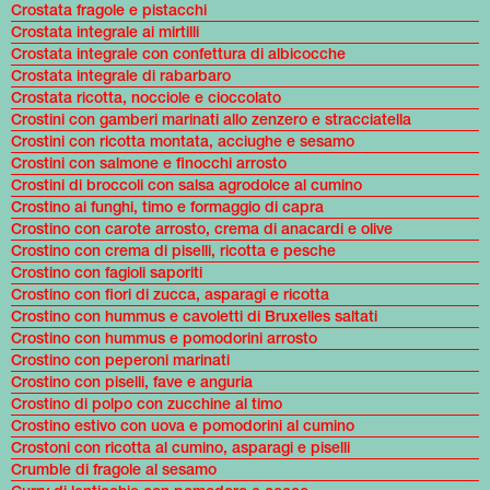
Crostata fragole e pistacchi
Crostata integrale ai mirtilli
Crostata integrale con confettura di albicocche
Crostata integrale di rabarbaro
Crostata ricotta, nocciole e cioccolato
Crostini con gamberi marinati allo zenzero e stracciatella
Crostini con ricotta montata, acciughe e sesamo
Crostini con salmone e finocchi arrosto
Crostini di broccoli con salsa agrodolce al cumino
Crostino ai funghi, timo e formaggio di capra
Crostino con carote arrosto, crema di anacardi e olive
Crostino con crema di piselli, ricotta e pesche
Crostino con fagioli saporiti
Crostino con fiori di zucca, asparagi e ricotta
Crostino con hummus e cavoletti di Bruxelles saltati
Crostino con hummus e pomodorini arrosto
Crostino con peperoni marinati
Crostino con piselli, fave e anguria
Crostino di polpo con zucchine al timo
Crostino estivo con uova e pomodorini al cumino
Crostoni con ricotta al cumino, asparagi e piselli
Crumble di fragole al sesamo