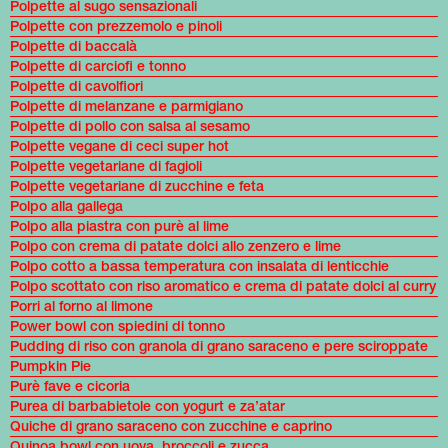
Polpette al sugo sensazionali
Polpette con prezzemolo e pinoli
Polpette di baccalà
Polpette di carciofi e tonno
Polpette di cavolfiori
Polpette di melanzane e parmigiano
Polpette di pollo con salsa al sesamo
Polpette vegane di ceci super hot
Polpette vegetariane di fagioli
Polpette vegetariane di zucchine e feta
Polpo alla gallega
Polpo alla piastra con purè al lime
Polpo con crema di patate dolci allo zenzero e lime
Polpo cotto a bassa temperatura con insalata di lenticchie
Polpo scottato con riso aromatico e crema di patate dolci al curry
Porri al forno al limone
Power bowl con spiedini di tonno
Pudding di riso con granola di grano saraceno e pere sciroppate
Pumpkin Pie
Purè fave e cicoria
Purea di barbabietole con yogurt e za’atar
Quiche di grano saraceno con zucchine e caprino
Quinoa bowl con uova, broccoli e zucca