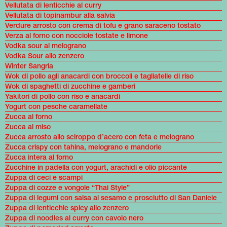
Vellutata di lenticchie al curry
Vellutata di topinambur alla salvia
Verdure arrosto con crema di tofu e grano saraceno tostato
Verza al forno con nocciole tostate e limone
Vodka sour al melograno
Vodka Sour allo zenzero
Winter Sangria
Wok di pollo agli anacardi con broccoli e tagliatelle di riso
Wok di spaghetti di zucchine e gamberi
Yakitori di pollo con riso e anacardi
Yogurt con pesche caramellate
Zucca al forno
Zucca al miso
Zucca arrosto allo sciroppo d’acero con feta e melograno
Zucca crispy con tahina, melograno e mandorle
Zucca intera al forno
Zucchine in padella con yogurt, arachidi e olio piccante
Zuppa di ceci e scampi
Zuppa di cozze e vongole “Thai Style”
Zuppa di legumi con salsa al sesamo e prosciutto di San Daniele
Zuppa di lenticchie spicy allo zenzero
Zuppa di noodles al curry con cavolo nero