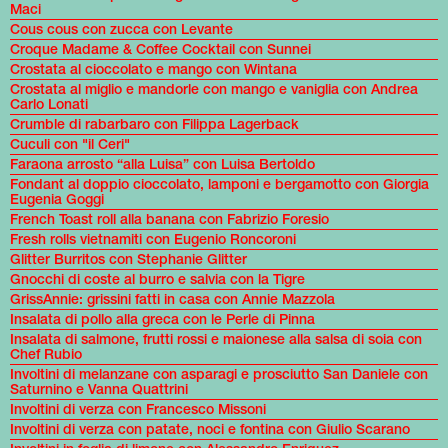
Maci
Cous cous con zucca con Levante
Croque Madame & Coffee Cocktail con Sunnei
Crostata al cioccolato e mango con Wintana
Crostata al miglio e mandorle con mango e vaniglia con Andrea
Carlo Lonati
Crumble di rabarbaro con Filippa Lagerback
Cuculi con "il Ceri"
Faraona arrosto “alla Luisa” con Luisa Bertoldo
Fondant al doppio cioccolato, lamponi e bergamotto con Giorgia
Eugenia Goggi
French Toast roll alla banana con Fabrizio Foresio
Fresh rolls vietnamiti con Eugenio Roncoroni
Glitter Burritos con Stephanie Glitter
Gnocchi di coste al burro e salvia con la Tigre
GrissAnnie: grissini fatti in casa con Annie Mazzola
Insalata di pollo alla greca con le Perle di Pinna
Insalata di salmone, frutti rossi e maionese alla salsa di soia con
Chef Rubio
Involtini di melanzane con asparagi e prosciutto San Daniele con
Saturnino e Vanna Quattrini
Involtini di verza con Francesco Missoni
Involtini di verza con patate, noci e fontina con Giulio Scarano