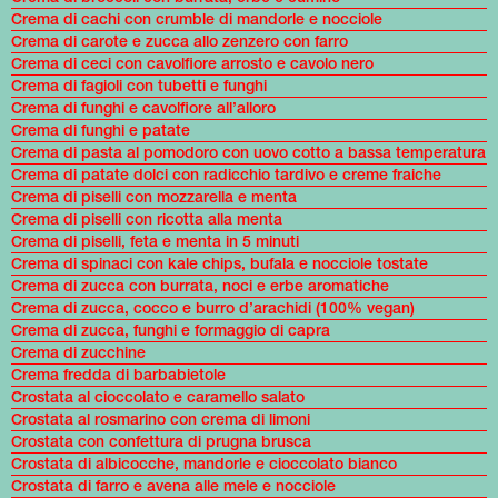
Crema di cachi con crumble di mandorle e nocciole
Crema di carote e zucca allo zenzero con farro
Crema di ceci con cavolfiore arrosto e cavolo nero
Crema di fagioli con tubetti e funghi
Crema di funghi e cavolfiore all’alloro
Crema di funghi e patate
Crema di pasta al pomodoro con uovo cotto a bassa temperatura
Crema di patate dolci con radicchio tardivo e creme fraiche
Crema di piselli con mozzarella e menta
Crema di piselli con ricotta alla menta
Crema di piselli, feta e menta in 5 minuti
Crema di spinaci con kale chips, bufala e nocciole tostate
Crema di zucca con burrata, noci e erbe aromatiche
Crema di zucca, cocco e burro d’arachidi (100% vegan)
Crema di zucca, funghi e formaggio di capra
Crema di zucchine
Crema fredda di barbabietole
Crostata al cioccolato e caramello salato
Crostata al rosmarino con crema di limoni
Crostata con confettura di prugna brusca
Crostata di albicocche, mandorle e cioccolato bianco
Crostata di farro e avena alle mele e nocciole