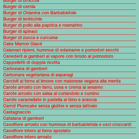
Burger di broccoli
Burger di cernia
Burger di Chianina con Barbabietole
Burger di lenticchie
Burger di pollo alla paprica e rosmarino
Burger di spinaci
Burger di zucca e curcuma
Cake Marron Glacé
Calamari ripieni, hummus di edamame e pomodori secchi
Canederli ai gamberi al vapore con brodo al pomodoro
Cappelletti di doppia ricotta
Carbonara di gamberi
Carbonara vegetariana di asparagi
Carciofi al forno al limone con maionese vegana alla menta
Carote arrosto con farro, uova e crema al sesamo
Carote arrosto con salsa al coriandolo e cumino
Carote caramellate in padella al timo e arancia
Carrot Plumcake senza glutine e senza lattosio
Castagnaccio
Catalana di gamberi
Cavolfiore arrosto con hummus di barbabietola e ceci croccanti
Cavolfiore intero al forno speziato
Cavolfiore intero arrosto