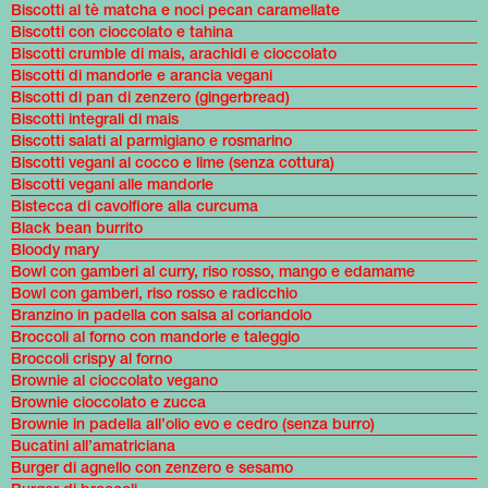
Biscotti al tè matcha e noci pecan caramellate
Biscotti con cioccolato e tahina
Biscotti crumble di mais, arachidi e cioccolato
Biscotti di mandorle e arancia vegani
Biscotti di pan di zenzero (gingerbread)
Biscotti integrali di mais
Biscotti salati al parmigiano e rosmarino
Biscotti vegani al cocco e lime (senza cottura)
Biscotti vegani alle mandorle
Bistecca di cavolfiore alla curcuma
Black bean burrito
Bloody mary
Bowl con gamberi al curry, riso rosso, mango e edamame
Bowl con gamberi, riso rosso e radicchio
Branzino in padella con salsa al coriandolo
Broccoli al forno con mandorle e taleggio
Broccoli crispy al forno
Brownie al cioccolato vegano
Brownie cioccolato e zucca
Brownie in padella all’olio evo e cedro (senza burro)
Bucatini all’amatriciana
Burger di agnello con zenzero e sesamo