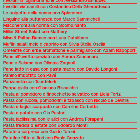
Involtini in foglia di limone con Alessandro Enriquez
Involtini vietnamiti con Costantino Della Gherardesca
Le polpette della nonna con Splendore
Linguine alla puttanesca con Marco Sammicheli
Maccheroni alla norma con Scombinanto
Miller Street Salad con Mathery
Miso & Paitan Ramen con Luca Catalfamo
Muffin salati mele e caprino con Silvia Stella Osella
Omelette con erbe aromatiche e parmigiano con Adam Rapoport
Pane all’uvetta speziato con Aurora Zancanaro
Pane e Salame con Olimpia Zagnoli
Pane fatto in casa con pasta madre con Davide Longoni
Panino imbottito con Pavé
Panzanella con Tourdefork
Pappa gialla con Gianluca Biscalchin
Pasta al pomodoro e finocchietto selvatico con Licia Fertz
Pasta con rucola, pomodorini e tabasco con Nicolò de Devitiis
Pasta e fagioli scappata con Caroline Corbetta
Pasta e patate con Gio Pastori
Pasta facilissima con le alici con Andrea Forapani
Pasta fredda d’estate con Edoardo Monti
Patate a sorpresa con Guido Taroni
Patatine fritte ai fiori con Paolo Gonzato