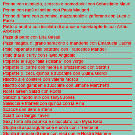
Penne con avocado, zenzero e pomodorini con Sebastiano Mauri
Penne con ragù di seitan con Paola Maugeri
Penne di farro con zucchine, mazzancolle e zafferano con Luca e
Paolo
Petto d'anatra con insalata di arance e kàsekrapferln con Arthur
Arbesser
Pizza di pane con Lisa Casali
Pizza magica di grano saraceno e mandorle con Emanuela Caorsi
Pollo impanato nelle patatine con Francesco Mandelli
Pollo thai al curry con Flavio Angiolillo
Polpette al sugo “alla siciliana” con Vergo
Polpette di carne con menta e prezzemolo con Stathis
Polpette di ceci, quinoa e zucchine con Giuli & Giordi
Risotto alle conifere con Valeria Mosca
Risotto con gamberi e zucchine con Simone Marchetti
Roots Green Salad con Roots
Sabich a modo mio con Tanya Jones
Salsiccia e friarielli con quinoa con la Pina
Scacce con Sem & stènn
Sciatt con Sergio Tavelli
Sexy torta alla paprika e cioccolato con Myss Keta
Sfoglia di asparagi, limone e uova con i Trentenni
Sfoglia integrale di pere con noci con le Nostre Mamme