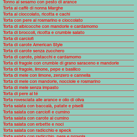
Tonno al sesamo con pesto di arance
Torta al caffè di nonna Marghe
Torta al cioccolato, ricotta e cachi
Torta con pere al rosmarino e cioccolato
Torta di albicocche con mandorle e cardamomo
Torta di broccoli, ricotta e crumble salato
Torta di carciofi
Torta di carote American Style
Torta di carote senza zucchero
Torta di carote, pistacchi e cardamomo
Torta di fragole con crumble di grano saraceno e mandorle
Torta di fragole, limone, pepe e basilico
Torta di mele con limone, zenzero e cannella
Torta di mele con mandorle, nocciole e rosmarino
Torta di mele senza impasto
Torta di pere al té
Torta rovesciata alle arance e olio di oliva
Torta salata con baccalà, patate e piselli
Torta salata con carciofi e cumino
Torta salata con carote al cumino
Torta salata con erbette e noci
Torta salata con radicchio e speck
Torta salata con radicchio, pere e provola