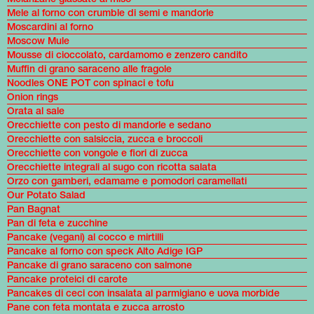
Mele al forno con crumble di semi e mandorle
Moscardini al forno
Moscow Mule
Mousse di cioccolato, cardamomo e zenzero candito
Muffin di grano saraceno alle fragole
Noodles ONE POT con spinaci e tofu
Onion rings
Orata al sale
Orecchiette con pesto di mandorle e sedano
Orecchiette con salsiccia, zucca e broccoli
Orecchiette con vongole e fiori di zucca
Orecchiette integrali al sugo con ricotta salata
Orzo con gamberi, edamame e pomodori caramellati
Our Potato Salad
Pan Bagnat
Pan di feta e zucchine
Pancake (vegani) al cocco e mirtilli
Pancake al forno con speck Alto Adige IGP
Pancake di grano saraceno con salmone
Pancake proteici di carote
Pancakes di ceci con insalata al parmigiano e uova morbide
Pane con feta montata e zucca arrosto