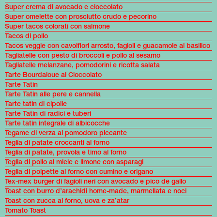
Super crema di avocado e cioccolato
Super omelette con prosciutto crudo e pecorino
Super tacos colorati con salmone
Tacos di pollo
Tacos veggie con cavolfiori arrosto, fagioli e guacamole al basilico
Tagliatelle con pesto di broccoli e pollo al sesamo
Tagliatelle melanzane, pomodorini e ricotta salata
Tarte Bourdaloue al Cioccolato
Tarte Tatin
Tarte Tatin alle pere e cannella
Tarte tatin di cipolle
Tarte Tatin di radici e tuberi
Tarte tatin integrale di albicocche
Tegame di verza al pomodoro piccante
Teglia di patate croccanti al forno
Teglia di patate, provola e timo al forno
Teglia di pollo al miele e limone con asparagi
Teglia di polpette al forno con cumino e origano
Tex-mex burger di fagioli neri con avocado e pico de gallo
Toast con burro d’arachidi home-made, marmellata e noci
Toast con zucca al forno, uova e za’atar
Tomato Toast