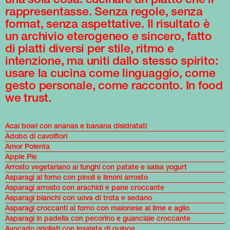
rappresentasse. Senza regole, senza
format, senza aspettative. Il risultato è
un archivio eterogeneo e sincero, fatto
di piatti diversi per stile, ritmo e
intenzione, ma uniti dallo stesso spirito:
usare la cucina come linguaggio, come
gesto personale, come racconto. In food
we trust.
Acai bowl con ananas e banana disidratati
Adobo di cavolfiori
Amor Polenta
Apple Pie
Arrosto vegetariano ai funghi con patate e salsa yogurt
Asparagi al forno con pinoli e limoni arrosto
Asparagi arrosto con arachidi e pane croccante
Asparagi bianchi con uova di trota e sedano
Asparagi croccanti al forno con maionese al lime e aglio
Asparagi in padella con pecorino e guanciale croccante
Avocado grigliati con insalata di quinoa