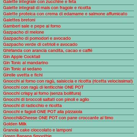
Galette integrale con zucchine e feta
Galette integrali di mais con fragole e ricotta
Galette proteica con crema di edamame e salmone affumicato
Galettes bretoni
Gamberi sale e pepe al forno
Gazpacho di melone
Gazpacho di pomodori e avocado
Gazpacho verde di cetrioli e avocado
Ghirlanda con arancia candita, cacao e caffé
Gin Apple Cocktail
Gin Tonic al mandarino
Gin Tonic al sedano
Girelle uvetta e fichi
Gnocchi al forno con ragù, salsiccia e ricotta (ricetta velocissima!)
Gnocchi con ragù di lenticchie ONE POT
Gnocchi crispy al forno (senza bollitura)
Gnocchi di broccoli saltati con pinoli e aglio
Gnocchi di radicchio e ricotta
Gnocchi e fagioli ONE POT alla pizzaiola
Gnocchi&Cheese ONE POT con pane croccante al timo
Golden Milk
Granola cake cioccolato e lamponi
Green Banana Smoothie