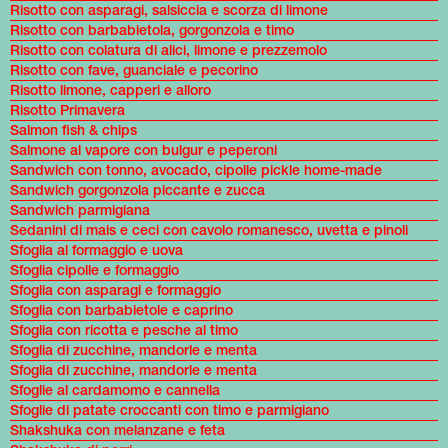
Risotto con asparagi, salsiccia e scorza di limone
Risotto con barbabietola, gorgonzola e timo
Risotto con colatura di alici, limone e prezzemolo
Risotto con fave, guanciale e pecorino
Risotto limone, capperi e alloro
Risotto Primavera
Salmon fish & chips
Salmone al vapore con bulgur e peperoni
Sandwich con tonno, avocado, cipolle pickle home-made
Sandwich gorgonzola piccante e zucca
Sandwich parmigiana
Sedanini di mais e ceci con cavolo romanesco, uvetta e pinoli
Sfoglia al formaggio e uova
Sfoglia cipolle e formaggio
Sfoglia con asparagi e formaggio
Sfoglia con barbabietole e caprino
Sfoglia con ricotta e pesche al timo
Sfoglia di zucchine, mandorle e menta
Sfoglia di zucchine, mandorle e menta
Sfoglie al cardamomo e cannella
Sfoglie di patate croccanti con timo e parmigiano
Shakshuka con melanzane e feta