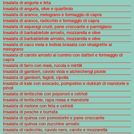
Insalata di anguria e feta
Insalata di anguria, olive e quartirolo
Insalata di arance, melograno e formaggio di capra
Insalata di arance, radicchio e formaggio di capra
Insalata di asparagi crudi, pane croccante e parmigiano
Insalata di barbabietole arrosto, mozzarella e olive
Insalata di barbabietole arrosto, mozzarella e olive
Insalata di caco mela e indivia brasata con vinaigrette al
melograno
Insalata di carote arrosto al cumino con datteri e formaggio di
capra
Insalata di farro con mais, rucola e mirtilli
Insalata di gamberi, cavolo viola e alchechengi pickle
Insalata di gamberi, fagioli, cipolla
Insalata di kale con avocado, pompelmo e dukkah di mandorle e
pinoli
Insalata di lenticchie con peperoni e cetrioli
Insalata di lenticchie, rapa rossa e mandorle
Insalata di melone con feta e cetrioli
Insalata di pesche e burrata
Insalata di quinoa con pomodorini e pane croccante
Insalata di quinoa con zucchine arrosto
Insalata di radicchio, cavolo nero, carote e mozzarella