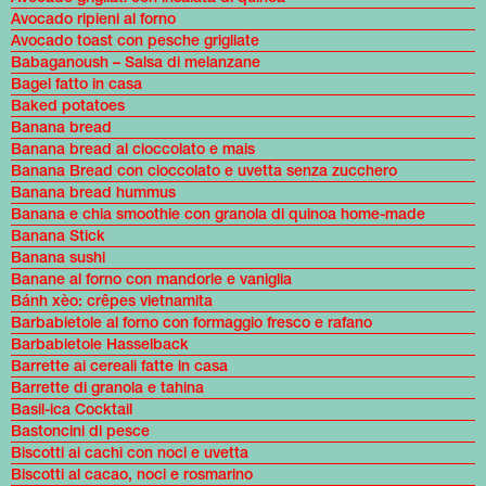
Avocado ripieni al forno
Avocado toast con pesche grigliate
Babaganoush – Salsa di melanzane
Bagel fatto in casa
Baked potatoes
Banana bread
Banana bread al cioccolato e mais
Banana Bread con cioccolato e uvetta senza zucchero
Banana bread hummus
Banana e chia smoothie con granola di quinoa home-made
Banana Stick
Banana sushi
Banane al forno con mandorle e vaniglia
Bánh xèo: crêpes vietnamita
Barbabietole al forno con formaggio fresco e rafano
Barbabietole Hasselback
Barrette ai cereali fatte in casa
Barrette di granola e tahina
Basil-ica Cocktail
Bastoncini di pesce
Biscotti ai cachi con noci e uvetta
Biscotti al cacao, noci e rosmarino