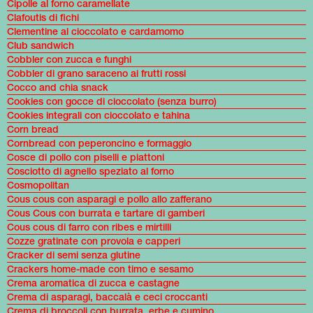
Cipolle al forno caramellate
Clafoutis di fichi
Clementine al cioccolato e cardamomo
Club sandwich
Cobbler con zucca e funghi
Cobbler di grano saraceno ai frutti rossi
Cocco and chia snack
Cookies con gocce di cioccolato (senza burro)
Cookies integrali con cioccolato e tahina
Corn bread
Cornbread con peperoncino e formaggio
Cosce di pollo con piselli e piattoni
Cosciotto di agnello speziato al forno
Cosmopolitan
Cous cous con asparagi e pollo allo zafferano
Cous Cous con burrata e tartare di gamberi
Cous cous di farro con ribes e mirtilli
Cozze gratinate con provola e capperi
Cracker di semi senza glutine
Crackers home-made con timo e sesamo
Crema aromatica di zucca e castagne
Crema di asparagi, baccalà e ceci croccanti
Crema di broccoli con burrata, erbe e cumino