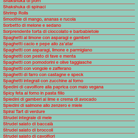
Shakshuka di porri
Shakshuka di spinaci
Shrimp Rolls
Smoothie di mango, ananas e rucola
Sorbetto di melone e sedano
Sorprendente torta di cioccolato e barbabietole
Spaghetti al limone con asparagi e gamberi
Spaghetti cacio e pepe allo za’atar
Spaghetti con asparagi, limone e parmigiano
Spaghetti con pesto di fave e menta
Spaghetti con pomodorini e olive taggiasche
Spaghetti con vongole e zafferano
Spaghetti di farro con castagne e speck
Spaghetti integrali con zucchine al forno
Spedini di cavolfiore alla paprica con maio vegana
Spicy feta al forno in pasta fillo
Spiedini di gamberi al lime e crema di avocado
Spiedini di salmone allo zenzero e miele
Spiral Tart di verdure
Strudel integrale di mele
Strudel salato di baccalà
Strudel salato di broccoli
Strudel salato di cavolfiori