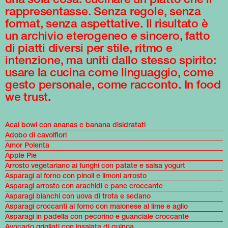
rappresentasse. Senza regole, senza
format, senza aspettative. Il risultato è
un archivio eterogeneo e sincero, fatto
di piatti diversi per stile, ritmo e
intenzione, ma uniti dallo stesso spirito:
usare la cucina come linguaggio, come
gesto personale, come racconto. In food
we trust.
Acai bowl con ananas e banana disidratati
Adobo di cavolfiori
Amor Polenta
Apple Pie
Arrosto vegetariano ai funghi con patate e salsa yogurt
Asparagi al forno con pinoli e limoni arrosto
Asparagi arrosto con arachidi e pane croccante
Asparagi bianchi con uova di trota e sedano
Asparagi croccanti al forno con maionese al lime e aglio
Asparagi in padella con pecorino e guanciale croccante
Avocado grigliati con insalata di quinoa