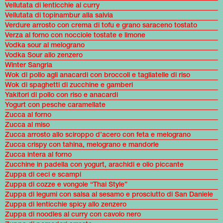
Vellutata di lenticchie al curry
Vellutata di topinambur alla salvia
Verdure arrosto con crema di tofu e grano saraceno tostato
Verza al forno con nocciole tostate e limone
Vodka sour al melograno
Vodka Sour allo zenzero
Winter Sangria
Wok di pollo agli anacardi con broccoli e tagliatelle di riso
Wok di spaghetti di zucchine e gamberi
Yakitori di pollo con riso e anacardi
Yogurt con pesche caramellate
Zucca al forno
Zucca al miso
Zucca arrosto allo sciroppo d’acero con feta e melograno
Zucca crispy con tahina, melograno e mandorle
Zucca intera al forno
Zucchine in padella con yogurt, arachidi e olio piccante
Zuppa di ceci e scampi
Zuppa di cozze e vongole “Thai Style”
Zuppa di legumi con salsa al sesamo e prosciutto di San Daniele
Zuppa di lenticchie spicy allo zenzero
Zuppa di noodles al curry con cavolo nero