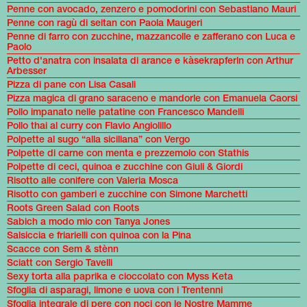
Penne con avocado, zenzero e pomodorini con Sebastiano Mauri
Penne con ragù di seitan con Paola Maugeri
Penne di farro con zucchine, mazzancolle e zafferano con Luca e
Paolo
Petto d'anatra con insalata di arance e kàsekrapferln con Arthur
Arbesser
Pizza di pane con Lisa Casali
Pizza magica di grano saraceno e mandorle con Emanuela Caorsi
Pollo impanato nelle patatine con Francesco Mandelli
Pollo thai al curry con Flavio Angiolillo
Polpette al sugo “alla siciliana” con Vergo
Polpette di carne con menta e prezzemolo con Stathis
Polpette di ceci, quinoa e zucchine con Giuli & Giordi
Risotto alle conifere con Valeria Mosca
Risotto con gamberi e zucchine con Simone Marchetti
Roots Green Salad con Roots
Sabich a modo mio con Tanya Jones
Salsiccia e friarielli con quinoa con la Pina
Scacce con Sem & stènn
Sciatt con Sergio Tavelli
Sexy torta alla paprika e cioccolato con Myss Keta
Sfoglia di asparagi, limone e uova con i Trentenni
Sfoglia integrale di pere con noci con le Nostre Mamme