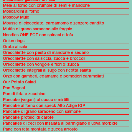
Mele al forno con crumble di semi e mandorle
Moscardini al forno
Moscow Mule
Mousse di cioccolato, cardamomo e zenzero candito
Muffin di grano saraceno alle fragole
Noodles ONE POT con spinaci e tofu
Onion rings
Orata al sale
Orecchiette con pesto di mandorle e sedano
Orecchiette con salsiccia, zucca e broccoli
Orecchiette con vongole e fiori di zucca
Orecchiette integrali al sugo con ricotta salata
Orzo con gamberi, edamame e pomodori caramellati
Our Potato Salad
Pan Bagnat
Pan di feta e zucchine
Pancake (vegani) al cocco e mirtilli
Pancake al forno con speck Alto Adige IGP
Pancake di grano saraceno con salmone
Pancake proteici di carote
Pancakes di ceci con insalata al parmigiano e uova morbide
Pane con feta montata e zucca arrosto