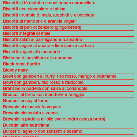
Biscotti al tè matcha e noci pecan caramellate
Biscotti con cioccolato e tahina
Biscotti crumble di mais, arachidi e cioccolato
Biscotti di mandorle e arancia vegani
Biscotti di pan di zenzero (gingerbread)
Biscotti integrali di mais
Biscotti salati al parmigiano e rosmarino
Biscotti vegani al cocco e lime (senza cottura)
Biscotti vegani alle mandorle
Bistecca di cavolfiore alla curcuma
Black bean burrito
Bloody mary
Bowl con gamberi al curry, riso rosso, mango e edamame
Bowl con gamberi, riso rosso e radicchio
Branzino in padella con salsa al coriandolo
Broccoli al forno con mandorle e taleggio
Broccoli crispy al forno
Brownie al cioccolato vegano
Brownie cioccolato e zucca
Brownie in padella all’olio evo e cedro (senza burro)
Bucatini all’amatriciana
Burger di agnello con zenzero e sesamo