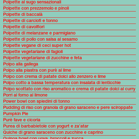
Polpette al sugo sensazionali
Polpette con prezzemolo e pinoli
Polpette di baccalà
Polpette di carciofi e tonno
Polpette di cavolfiori
Polpette di melanzane e parmigiano
Polpette di pollo con salsa al sesamo
Polpette vegane di ceci super hot
Polpette vegetariane di fagioli
Polpette vegetariane di zucchine e feta
Polpo alla gallega
Polpo alla piastra con purè al lime
Polpo con crema di patate dolci allo zenzero e lime
Polpo cotto a bassa temperatura con insalata di lenticchie
Polpo scottato con riso aromatico e crema di patate dolci al curry
Porri al forno al limone
Power bowl con spiedini di tonno
Pudding di riso con granola di grano saraceno e pere sciroppate
Pumpkin Pie
Purè fave e cicoria
Purea di barbabietole con yogurt e za’atar
Quiche di grano saraceno con zucchine e caprino
Quinoa bowl con uova, broccoli e zucca