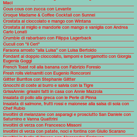
Maci
Cous cous con zucca con Levante
Croque Madame & Coffee Cocktail con Sunnei
Crostata al cioccolato e mango con Wintana
Crostata al miglio e mandorle con mango e vaniglia con Andrea
Carlo Lonati
Crumble di rabarbaro con Filippa Lagerback
Cuculi con "il Ceri"
Faraona arrosto “alla Luisa” con Luisa Bertoldo
Fondant al doppio cioccolato, lamponi e bergamotto con Giorgia
Eugenia Goggi
French Toast roll alla banana con Fabrizio Foresio
Fresh rolls vietnamiti con Eugenio Roncoroni
Glitter Burritos con Stephanie Glitter
Gnocchi di coste al burro e salvia con la Tigre
GrissAnnie: grissini fatti in casa con Annie Mazzola
Insalata di pollo alla greca con le Perle di Pinna
Insalata di salmone, frutti rossi e maionese alla salsa di soia con
Chef Rubio
Involtini di melanzane con asparagi e prosciutto San Daniele con
Saturnino e Vanna Quattrini
Involtini di verza con Francesco Missoni
Involtini di verza con patate, noci e fontina con Giulio Scarano