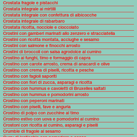
Crostata fragole e pistacchi
Crostata integrale ai mirtilli
Crostata integrale con confettura di albicocche
Crostata integrale di rabarbaro
Crostata ricotta, nocciole e cioccolato
Crostini con gamberi marinati allo zenzero e stracciatella
Crostini con ricotta montata, acciughe e sesamo
Crostini con salmone e finocchi arrosto
Crostini di broccoli con salsa agrodolce al cumino
Crostino ai funghi, timo e formaggio di capra
Crostino con carote arrosto, crema di anacardi e olive
Crostino con crema di piselli, ricotta e pesche
Crostino con fagioli saporiti
Crostino con fiori di zucca, asparagi e ricotta
Crostino con hummus e cavoletti di Bruxelles saltati
Crostino con hummus e pomodorini arrosto
Crostino con peperoni marinati
Crostino con piselli, fave e anguria
Crostino di polpo con zucchine al timo
Crostino estivo con uova e pomodorini al cumino
Crostoni con ricotta al cumino, asparagi e piselli
Crumble di fragole al sesamo