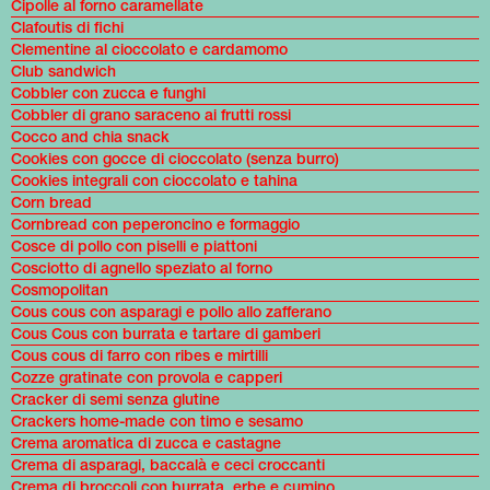
Cipolle al forno caramellate
Clafoutis di fichi
Clementine al cioccolato e cardamomo
Club sandwich
Cobbler con zucca e funghi
Cobbler di grano saraceno ai frutti rossi
Cocco and chia snack
Cookies con gocce di cioccolato (senza burro)
Cookies integrali con cioccolato e tahina
Corn bread
Cornbread con peperoncino e formaggio
Cosce di pollo con piselli e piattoni
Cosciotto di agnello speziato al forno
Cosmopolitan
Cous cous con asparagi e pollo allo zafferano
Cous Cous con burrata e tartare di gamberi
Cous cous di farro con ribes e mirtilli
Cozze gratinate con provola e capperi
Cracker di semi senza glutine
Crackers home-made con timo e sesamo
Crema aromatica di zucca e castagne
Crema di asparagi, baccalà e ceci croccanti
Crema di broccoli con burrata, erbe e cumino