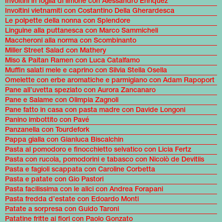
Involtini in foglia di limone con Alessandro Enriquez
Involtini vietnamiti con Costantino Della Gherardesca
Le polpette della nonna con Splendore
Linguine alla puttanesca con Marco Sammicheli
Maccheroni alla norma con Scombinanto
Miller Street Salad con Mathery
Miso & Paitan Ramen con Luca Catalfamo
Muffin salati mele e caprino con Silvia Stella Osella
Omelette con erbe aromatiche e parmigiano con Adam Rapoport
Pane all’uvetta speziato con Aurora Zancanaro
Pane e Salame con Olimpia Zagnoli
Pane fatto in casa con pasta madre con Davide Longoni
Panino imbottito con Pavé
Panzanella con Tourdefork
Pappa gialla con Gianluca Biscalchin
Pasta al pomodoro e finocchietto selvatico con Licia Fertz
Pasta con rucola, pomodorini e tabasco con Nicolò de Devitiis
Pasta e fagioli scappata con Caroline Corbetta
Pasta e patate con Gio Pastori
Pasta facilissima con le alici con Andrea Forapani
Pasta fredda d’estate con Edoardo Monti
Patate a sorpresa con Guido Taroni
Patatine fritte ai fiori con Paolo Gonzato