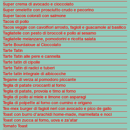
Super crema di avocado e cioccolato
Super omelette con prosciutto crudo e pecorino
Super tacos colorati con salmone
Tacos di pollo
Tacos veggie con cavolfiori arrosto, fagioli e guacamole al basilico
Tagliatelle con pesto di broccoli e pollo al sesamo
Tagliatelle melanzane, pomodorini e ricotta salata
Tarte Bourdaloue al Cioccolato
Tarte Tatin
Tarte Tatin alle pere e cannella
Tarte tatin di cipolle
Tarte Tatin di radici e tuberi
Tarte tatin integrale di albicocche
Tegame di verza al pomodoro piccante
Teglia di patate croccanti al forno
Teglia di patate, provola e timo al forno
Teglia di pollo al miele e limone con asparagi
Teglia di polpette al forno con cumino e origano
Tex-mex burger di fagioli neri con avocado e pico de gallo
Toast con burro d’arachidi home-made, marmellata e noci
Toast con zucca al forno, uova e za’atar
Tomato Toast