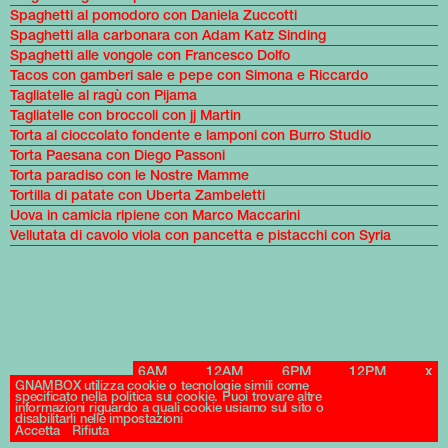
Spaghetti al pomodoro con Daniela Zuccotti
Spaghetti alla carbonara con Adam Katz Sinding
Spaghetti alle vongole con Francesco Dolfo
Tacos con gamberi sale e pepe con Simona e Riccardo
Tagliatelle al ragù con Pijama
Tagliatelle con broccoli con jj Martin
Torta al cioccolato fondente e lamponi con Burro Studio
Torta Paesana con Diego Passoni
Torta paradiso con le Nostre Mamme
Tortilla di patate con Uberta Zambeletti
Uova in camicia ripiene con Marco Maccarini
Vellutata di cavolo viola con pancetta e pistacchi con Syria
6AM
12AM
6PM
12PM
x
Archives
GNAMBOX utilizza cookie o tecnologie simili come
specificato nella politica sui cookie. Puoi trovare altre
informazioni riguardo a quali cookie usiamo sul sito o
disabilitarli nelle impostazioni
Accetta
Rifiuta