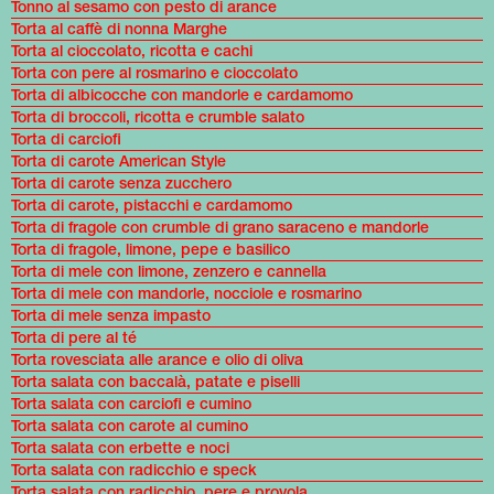
Tonno al sesamo con pesto di arance
Torta al caffè di nonna Marghe
Torta al cioccolato, ricotta e cachi
Torta con pere al rosmarino e cioccolato
Torta di albicocche con mandorle e cardamomo
Torta di broccoli, ricotta e crumble salato
Torta di carciofi
Torta di carote American Style
Torta di carote senza zucchero
Torta di carote, pistacchi e cardamomo
Torta di fragole con crumble di grano saraceno e mandorle
Torta di fragole, limone, pepe e basilico
Torta di mele con limone, zenzero e cannella
Torta di mele con mandorle, nocciole e rosmarino
Torta di mele senza impasto
Torta di pere al té
Torta rovesciata alle arance e olio di oliva
Torta salata con baccalà, patate e piselli
Torta salata con carciofi e cumino
Torta salata con carote al cumino
Torta salata con erbette e noci
Torta salata con radicchio e speck
Torta salata con radicchio, pere e provola