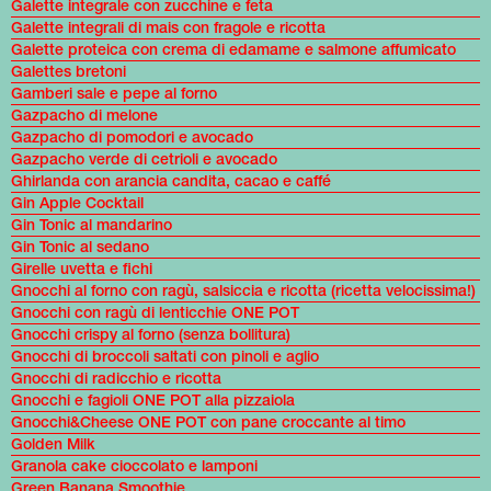
Galette integrale con zucchine e feta
Galette integrali di mais con fragole e ricotta
Galette proteica con crema di edamame e salmone affumicato
Galettes bretoni
Gamberi sale e pepe al forno
Gazpacho di melone
Gazpacho di pomodori e avocado
Gazpacho verde di cetrioli e avocado
Ghirlanda con arancia candita, cacao e caffé
Gin Apple Cocktail
Gin Tonic al mandarino
Gin Tonic al sedano
Girelle uvetta e fichi
Gnocchi al forno con ragù, salsiccia e ricotta (ricetta velocissima!)
Gnocchi con ragù di lenticchie ONE POT
Gnocchi crispy al forno (senza bollitura)
Gnocchi di broccoli saltati con pinoli e aglio
Gnocchi di radicchio e ricotta
Gnocchi e fagioli ONE POT alla pizzaiola
Gnocchi&Cheese ONE POT con pane croccante al timo
Golden Milk
Granola cake cioccolato e lamponi
Green Banana Smoothie