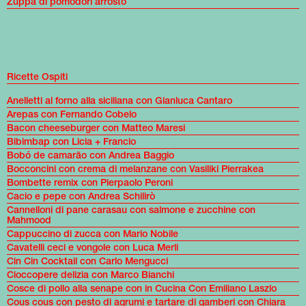
Zuppa di pomodori arrosto
Ricette Ospiti
Anelletti al forno alla siciliana con Gianluca Cantaro
Arepas con Fernando Cobelo
Bacon cheeseburger con Matteo Maresi
Bibimbap con Licia + Francio
Bobó de camarão con Andrea Baggio
Bocconcini con crema di melanzane con Vasiliki Pierrakea
Bombette remix con Pierpaolo Peroni
Cacio e pepe con Andrea Schilirò
Cannelloni di pane carasau con salmone e zucchine con
Mahmood
Cappuccino di zucca con Mario Nobile
Cavatelli ceci e vongole con Luca Merli
Cin Cin Cocktail con Carlo Mengucci
Cioccopere delizia con Marco Bianchi
Cosce di pollo alla senape con in Cucina Con Emiliano Laszlo
Cous cous con pesto di agrumi e tartare di gamberi con Chiara