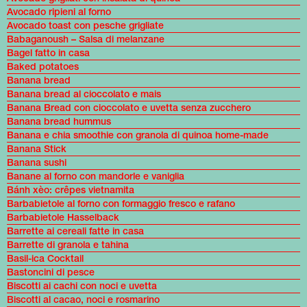
Avocado ripieni al forno
Avocado toast con pesche grigliate
Babaganoush – Salsa di melanzane
Bagel fatto in casa
Baked potatoes
Banana bread
Banana bread al cioccolato e mais
Banana Bread con cioccolato e uvetta senza zucchero
Banana bread hummus
Banana e chia smoothie con granola di quinoa home-made
Banana Stick
Banana sushi
Banane al forno con mandorle e vaniglia
Bánh xèo: crêpes vietnamita
Barbabietole al forno con formaggio fresco e rafano
Barbabietole Hasselback
Barrette ai cereali fatte in casa
Barrette di granola e tahina
Basil-ica Cocktail
Bastoncini di pesce
Biscotti ai cachi con noci e uvetta
Biscotti al cacao, noci e rosmarino