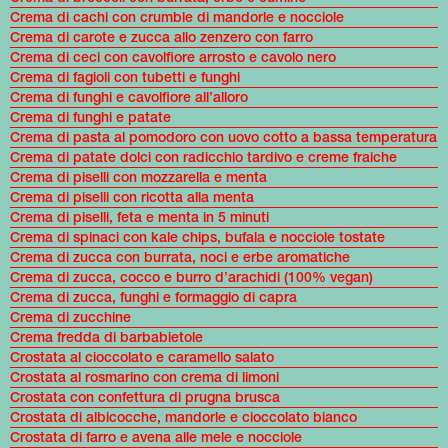
Crema di cachi con crumble di mandorle e nocciole
Crema di carote e zucca allo zenzero con farro
Crema di ceci con cavolfiore arrosto e cavolo nero
Crema di fagioli con tubetti e funghi
Crema di funghi e cavolfiore all’alloro
Crema di funghi e patate
Crema di pasta al pomodoro con uovo cotto a bassa temperatura
Crema di patate dolci con radicchio tardivo e creme fraiche
Crema di piselli con mozzarella e menta
Crema di piselli con ricotta alla menta
Crema di piselli, feta e menta in 5 minuti
Crema di spinaci con kale chips, bufala e nocciole tostate
Crema di zucca con burrata, noci e erbe aromatiche
Crema di zucca, cocco e burro d’arachidi (100% vegan)
Crema di zucca, funghi e formaggio di capra
Crema di zucchine
Crema fredda di barbabietole
Crostata al cioccolato e caramello salato
Crostata al rosmarino con crema di limoni
Crostata con confettura di prugna brusca
Crostata di albicocche, mandorle e cioccolato bianco
Crostata di farro e avena alle mele e nocciole