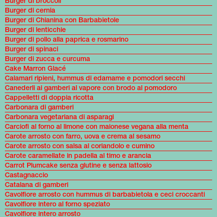
Burger di broccoli
Burger di cernia
Burger di Chianina con Barbabietole
Burger di lenticchie
Burger di pollo alla paprica e rosmarino
Burger di spinaci
Burger di zucca e curcuma
Cake Marron Glacé
Calamari ripieni, hummus di edamame e pomodori secchi
Canederli ai gamberi al vapore con brodo al pomodoro
Cappelletti di doppia ricotta
Carbonara di gamberi
Carbonara vegetariana di asparagi
Carciofi al forno al limone con maionese vegana alla menta
Carote arrosto con farro, uova e crema al sesamo
Carote arrosto con salsa al coriandolo e cumino
Carote caramellate in padella al timo e arancia
Carrot Plumcake senza glutine e senza lattosio
Castagnaccio
Catalana di gamberi
Cavolfiore arrosto con hummus di barbabietola e ceci croccanti
Cavolfiore intero al forno speziato
Cavolfiore intero arrosto