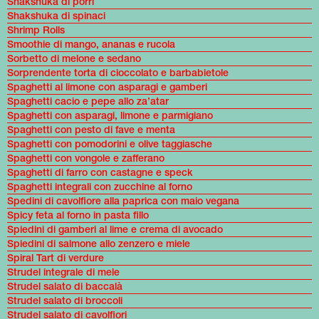
Shakshuka di porri
Shakshuka di spinaci
Shrimp Rolls
Smoothie di mango, ananas e rucola
Sorbetto di melone e sedano
Sorprendente torta di cioccolato e barbabietole
Spaghetti al limone con asparagi e gamberi
Spaghetti cacio e pepe allo za’atar
Spaghetti con asparagi, limone e parmigiano
Spaghetti con pesto di fave e menta
Spaghetti con pomodorini e olive taggiasche
Spaghetti con vongole e zafferano
Spaghetti di farro con castagne e speck
Spaghetti integrali con zucchine al forno
Spedini di cavolfiore alla paprica con maio vegana
Spicy feta al forno in pasta fillo
Spiedini di gamberi al lime e crema di avocado
Spiedini di salmone allo zenzero e miele
Spiral Tart di verdure
Strudel integrale di mele
Strudel salato di baccalà
Strudel salato di broccoli
Strudel salato di cavolfiori