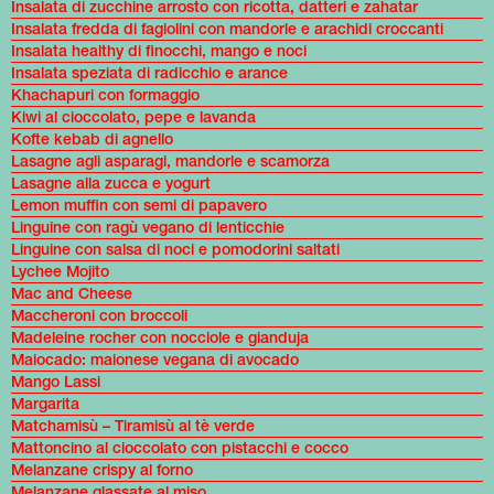
Insalata di zucchine arrosto con ricotta, datteri e zahatar
Insalata fredda di fagiolini con mandorle e arachidi croccanti
Insalata healthy di finocchi, mango e noci
Insalata speziata di radicchio e arance
Khachapuri con formaggio
Kiwi al cioccolato, pepe e lavanda
Kofte kebab di agnello
Lasagne agli asparagi, mandorle e scamorza
Lasagne alla zucca e yogurt
Lemon muffin con semi di papavero
Linguine con ragù vegano di lenticchie
Linguine con salsa di noci e pomodorini saltati
Lychee Mojito
Mac and Cheese
Maccheroni con broccoli
Madeleine rocher con nocciole e gianduja
Maiocado: maionese vegana di avocado
Mango Lassi
Margarita
Matchamisù – Tiramisù al tè verde
Mattoncino al cioccolato con pistacchi e cocco
Melanzane crispy al forno
Melanzane glassate al miso