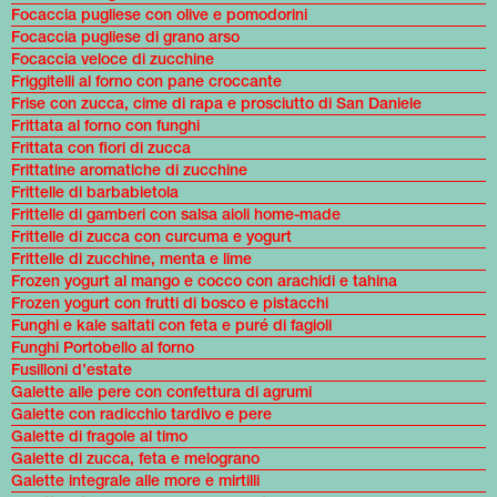
Focaccia pugliese con olive e pomodorini
Focaccia pugliese di grano arso
Focaccia veloce di zucchine
Friggitelli al forno con pane croccante
Frise con zucca, cime di rapa e prosciutto di San Daniele
Frittata al forno con funghi
Frittata con fiori di zucca
Frittatine aromatiche di zucchine
Frittelle di barbabietola
Frittelle di gamberi con salsa aioli home-made
Frittelle di zucca con curcuma e yogurt
Frittelle di zucchine, menta e lime
Frozen yogurt al mango e cocco con arachidi e tahina
Frozen yogurt con frutti di bosco e pistacchi
Funghi e kale saltati con feta e puré di fagioli
Funghi Portobello al forno
Fusilloni d’estate
Galette alle pere con confettura di agrumi
Galette con radicchio tardivo e pere
Galette di fragole al timo
Galette di zucca, feta e melograno
Galette integrale alle more e mirtilli