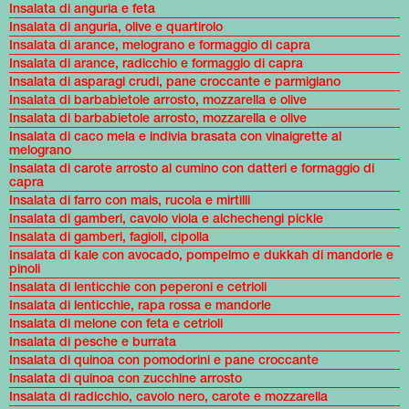
Insalata di anguria e feta
Insalata di anguria, olive e quartirolo
Insalata di arance, melograno e formaggio di capra
Insalata di arance, radicchio e formaggio di capra
Insalata di asparagi crudi, pane croccante e parmigiano
Insalata di barbabietole arrosto, mozzarella e olive
Insalata di barbabietole arrosto, mozzarella e olive
Insalata di caco mela e indivia brasata con vinaigrette al
melograno
Insalata di carote arrosto al cumino con datteri e formaggio di
capra
Insalata di farro con mais, rucola e mirtilli
Insalata di gamberi, cavolo viola e alchechengi pickle
Insalata di gamberi, fagioli, cipolla
Insalata di kale con avocado, pompelmo e dukkah di mandorle e
pinoli
Insalata di lenticchie con peperoni e cetrioli
Insalata di lenticchie, rapa rossa e mandorle
Insalata di melone con feta e cetrioli
Insalata di pesche e burrata
Insalata di quinoa con pomodorini e pane croccante
Insalata di quinoa con zucchine arrosto
Insalata di radicchio, cavolo nero, carote e mozzarella