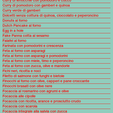
Curry di lenticchie con pomodoro e cocco
Curry di pomodoro con gamberi e quinoa
Curry verde di gamberi
Dolcetti senza cottura di quinoa, cioccolato e peperoncino
Donuts al forno
Dutch Pancake al forno
Egg in a hole
Fake Panna cotta al sesamo
Falafel al forno
Farinata con pomodorini e crescenza
Feta al forno con asparagi
Feta al forno con asparagi e pomodorini
Feta al forno con miele, timo e peperoncino
Feta al forno con zucca, olive e mandorle
Fichi neri, ricotta e noci
Filetto di salmone con funghi e bietole
Finocchi al forno con olive, capperi e pane croccante
Finocchi brasati con olive nere
Focaccia al rosmarino con agrumi e olive
Focaccia alle cipolle
Focaccia con ricotta, arance e prosciutto crudo
Focaccia con scarola
Focaccia integrale alla salvia con zucca