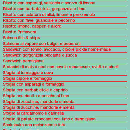
Risotto con asparagi, salsiccia e scorza di limone
Risotto con barbabietola, gorgonzola e timo
Risotto con colatura di alici, limone e prezzemolo
Risotto con fave, guanciale e pecorino
Risotto limone, capperi e alloro
Risotto Primavera
Salmon fish & chips
Salmone al vapore con bulgur e peperoni
Sandwich con tonno, avocado, cipolle pickle home-made
Sandwich gorgonzola piccante e zucca
Sandwich parmigiana
Sedanini di mais e ceci con cavolo romanesco, uvetta e pinoli
Sfoglia al formaggio e uova
Sfoglia cipolle e formaggio
Sfoglia con asparagi e formaggio
Sfoglia con barbabietole e caprino
Sfoglia con ricotta e pesche al timo
Sfoglia di zucchine, mandorle e menta
Sfoglia di zucchine, mandorle e menta
Sfoglie al cardamomo e cannella
Sfoglie di patate croccanti con timo e parmigiano
Shakshuka con melanzane e feta