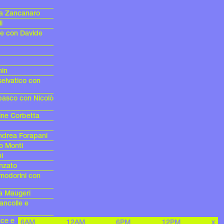
ra Zancanaro
i
re con Davide
hin
selvatico con
basco con Nicolò
ine Corbetta
Andrea Forapani
o Monti
i
onzato
modorini con
a Maugeri
ancolle e
nce e
6AM
12AM
6PM
12PM
x