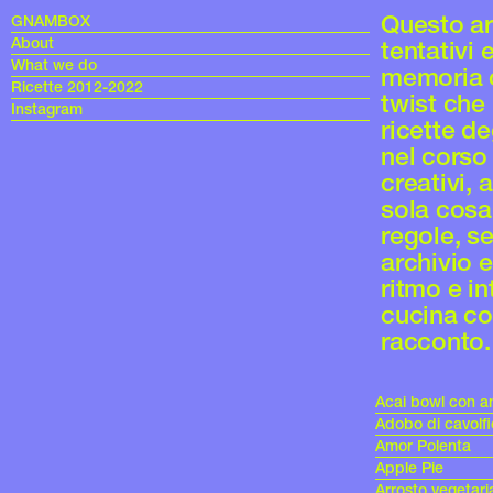
Questo arc
GNAMBOX
About
tentativi 
What we do
memoria c
Ricette 2012-2022
twist che
Instagram
ricette de
nel corso 
creativi, 
sola cosa
regole, se
archivio e
ritmo e in
cucina c
racconto. 
Acai bowl con a
Adobo di cavolfi
Amor Polenta
Apple Pie
Arrosto vegetari