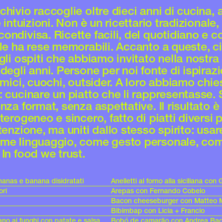
hivio raccoglie oltre dieci anni di cucina, 
e intuizioni. Non è un ricettario tradizionale
ondivisa. Ricette facili, del quotidiano e c
 le ha rese memorabili. Accanto a queste, ci
gli ospiti che abbiamo invitato nella nostra
degli anni. Persone per noi fonte di ispiraz
amici, cuochi, outsider. A loro abbiamo chi
: cucinare un piatto che li rappresentasse.
nza format, senza aspettative. Il risultato è
terogeneo e sincero, fatto di piatti diversi pe
tenzione, ma uniti dallo stesso spirito: usar
ome linguaggio, come gesto personale, co
In food we trust.
nanas e banana disidratati
Anelletti al forno alla siciliana co
ori
Arepas con Fernando Cobelo
Bacon cheeseburger con Matteo 
Bibimbap con Licia + Francio
ano ai funghi con patate e salsa
Bobó de camarão con Andrea Bag