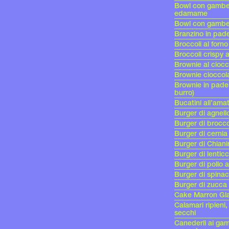
Bowl con gamberi
edamame
Bowl con gamberi
Branzino in pade
Broccoli al forn
Broccoli crispy 
Brownie al cioc
Brownie cioccol
Brownie in padel
burro)
Bucatini all’amat
Burger di agnel
Burger di brocco
Burger di cernia
Burger di Chian
Burger di lentic
Burger di pollo 
Burger di spinac
Burger di zucca
Cake Marron Gl
Calamari ripien
secchi
Canederli ai gam