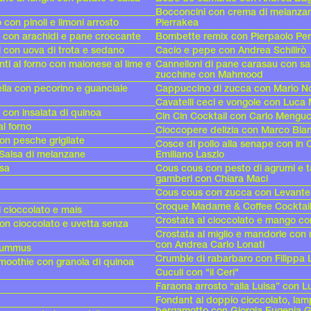
Bocconcini con crema di melanzane
 con pinoli e limoni arrosto
Pierrakea
o con arachidi e pane croccante
Bombette remix con Pierpaolo Per
 con uova di trota e sedano
Cacio e pepe con Andrea Schilirò
ti al forno con maionese al lime e
Cannelloni di pane carasau con s
zucchine con Mahmood
lla con pecorino e guanciale
Cappuccino di zucca con Mario No
Cavatelli ceci e vongole con Luca 
i con insalata di quinoa
Cin Cin Cocktail con Carlo Menguc
al forno
Cioccopere delizia con Marco Bia
on pesche grigliate
Cosce di pollo alla senape con in
Salsa di melanzane
Emiliano Laszlo
asa
Cous cous con pesto di agrumi e t
gamberi con Chiara Maci
Cous cous con zucca con Levante
Croque Madame & Coffee Cocktail
 cioccolato e mais
Crostata al cioccolato e mango c
n cioccolato e uvetta senza
Crostata al miglio e mandorle con 
con Andrea Carlo Lonati
hummus
Crumble di rabarbaro con Filippa
moothie con granola di quinoa
Cuculi con "il Ceri"
Faraona arrosto “alla Luisa” con L
Fondant al doppio cioccolato, lam
bergamotto con Giorgia Eugenia G