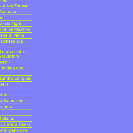
abrizio Foresio
 Roncoroni
ter
con la Tigre
con Annie Mazzola
Perle di Pinna
maionese alla
i e prosciutto
 Quattrini
ssoni
e fontina con
essandro Enriquez
Della
ndore
co Sammicheli
inanto
talfamo
via Stella Osella
armigiano con