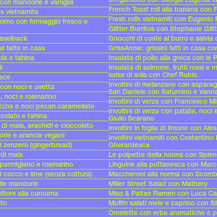
con mandorle e vaniglia
French Toast roll alla banana con F
s vietnamita
Fresh rolls vietnamiti con Eugenio
forno con formaggio fresco e
Glitter Burritos con Stephanie Glit
sselback
Gnocchi di coste al burro e salvia 
li fatte in casa
GrissAnnie: grissini fatti in casa 
ola e tahina
Insalata di pollo alla greca con le 
l
Insalata di salmone, frutti rossi e 
salsa di soia con Chef Rubio
esce
Involtini di melanzane con asparag
 con noci e uvetta
San Daniele con Saturnino e Vanna
o, noci e rosmarino
Involtini di verza con Francesco Mi
atcha e noci pecan caramellate
Involtini di verza con patate, noci 
ccolato e tahina
Giulio Scarano
 di mais, arachidi e cioccolato
Involtini in foglia di limone con Al
orle e arancia vegani
Involtini vietnamiti con Costantino 
di zenzero (gingerbread)
Gherardesca
 di mais
Le polpette della nonna con Sple
l parmigiano e rosmarino
Linguine alla puttanesca con Mar
al cocco e lime (senza cottura)
Maccheroni alla norma con Scomb
alle mandorle
Miller Street Salad con Mathery
lfiore alla curcuma
Miso & Paitan Ramen con Luca Ca
ito
Muffin salati mele e caprino con Sil
Omelette con erbe aromatiche e p