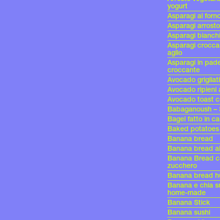
yogurt
Asparagi al forno
Asparagi arrost
Asparagi bianchi
Asparagi croccan
aglio
Asparagi in pade
croccante
Avocado grigliat
Avocado ripieni 
Avocado toast c
Babaganoush – 
Bagel fatto in c
Baked potatoes
Banana bread
Banana bread al
Banana Bread co
zucchero
Banana bread 
Banana e chia s
home-made
Banana Stick
Banana sushi