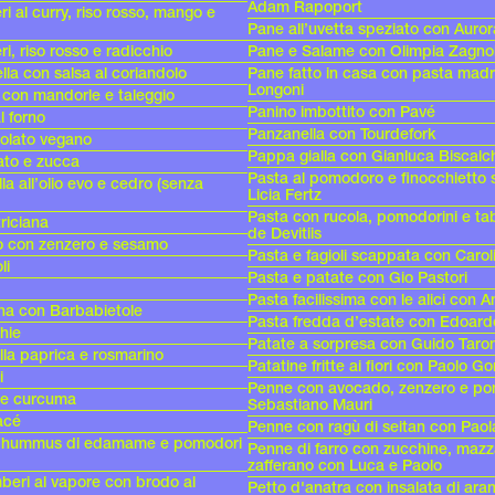
Adam Rapoport
 al curry, riso rosso, mango e
Pane all’uvetta speziato con Auro
, riso rosso e radicchio
Pane e Salame con Olimpia Zagnol
lla con salsa al coriandolo
Pane fatto in casa con pasta mad
Longoni
o con mandorle e taleggio
Panino imbottito con Pavé
al forno
Panzanella con Tourdefork
colato vegano
Pappa gialla con Gianluca Biscalc
ato e zucca
Pasta al pomodoro e finocchietto 
la all’olio evo e cedro (senza
Licia Fertz
Pasta con rucola, pomodorini e ta
riciana
de Devitiis
lo con zenzero e sesamo
Pasta e fagioli scappata con Carol
li
Pasta e patate con Gio Pastori
Pasta facilissima con le alici con 
ina con Barbabietole
Pasta fredda d’estate con Edoard
chie
Patate a sorpresa con Guido Taron
alla paprica e rosmarino
Patatine fritte ai fiori con Paolo G
i
Penne con avocado, zenzero e po
 e curcuma
Sebastiano Mauri
acé
Penne con ragù di seitan con Paol
i, hummus di edamame e pomodori
Penne di farro con zucchine, mazz
zafferano con Luca e Paolo
beri al vapore con brodo al
Petto d'anatra con insalata di ara