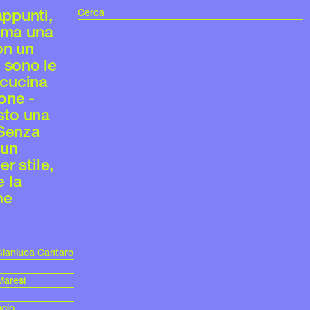
appunti,
, ma una
on un
 sono le
 cucina
ione -
esto una
 Senza
 un
r stile,
e la
me
n Gianluca Cantaro
Maresi
gio