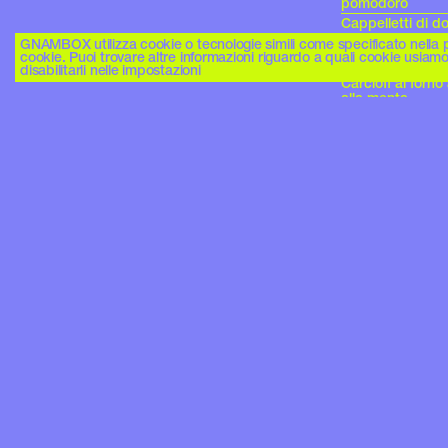
pomodoro
Cappelletti di d
Carbonara di ga
GNAMBOX utilizza cookie o tecnologie simili come specificato nella po
cookie. Puoi trovare altre informazioni riguardo a quali cookie usiamo 
Carbonara veget
disabilitarli nelle impostazioni
Carciofi al forn
alla menta
Carote arrosto c
Carote arrosto c
Carote caramella
Carrot Plumcake 
Castagnaccio
Catalana di gam
Cavolfiore arro
ceci croccanti
Cavolfiore intero
Cavolfiore intero
Cavolfiori arrost
Cavolfiori arros
Cavolfiori crispy
Cavolfiori gratina
Cavolo viola al 
Cavolo viola al 
Chantilly al cio