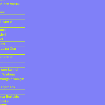
 con Vasiliki
oni
almone e
bile
Merli
ci
nchi
 Cucina Con
artare di
 con Sunnei
on Wintana
mango e vaniglia
 Lagerback
uisa Bertoldo
poni e
oggi