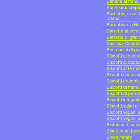
Banane al forno 
Bánh xèo: crêpe
Barbabietole al 
rafano
Barbabietole Ha
Barrette ai cerea
Barrette di gran
Basil-ica Cocktai
Bastoncini di p
Biscotti ai cachi
Biscotti al caca
Biscotti al tè m
Biscotti con cio
Biscotti crumble
Biscotti di mand
Biscotti di pan 
Biscotti integrali
Biscotti salati a
Biscotti vegani 
Biscotti vegani 
Bistecca di cavo
Black bean burr
Bloody mary