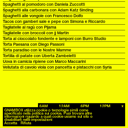
Spaghetti al pomodoro con Daniela Zuccotti
Spaghetti alla carbonara con Adam Katz Sinding
Spaghetti alle vongole con Francesco Dolfo
Tacos con gamberi sale e pepe con Simona e Riccardo
Tagliatelle al ragù con Pijama
Tagliatelle con broccoli con jj Martin
Torta al cioccolato fondente e lamponi con Burro Studio
Torta Paesana con Diego Passoni
Torta paradiso con le Nostre Mamme
Tortilla di patate con Uberta Zambeletti
Uova in camicia ripiene con Marco Maccarini
Vellutata di cavolo viola con pancetta e pistacchi con Syria
6AM
12AM
6PM
12PM
x
Archives
GNAMBOX utilizza cookie o tecnologie simili come
specificato nella politica sui cookie. Puoi trovare altre
informazioni riguardo a quali cookie usiamo sul sito o
disabilitarli nelle impostazioni
Accetta
Rifiuta