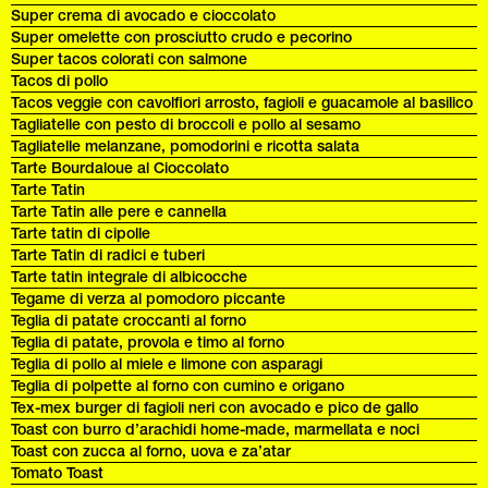
Super crema di avocado e cioccolato
Super omelette con prosciutto crudo e pecorino
Super tacos colorati con salmone
Tacos di pollo
Tacos veggie con cavolfiori arrosto, fagioli e guacamole al basilico
Tagliatelle con pesto di broccoli e pollo al sesamo
Tagliatelle melanzane, pomodorini e ricotta salata
Tarte Bourdaloue al Cioccolato
Tarte Tatin
Tarte Tatin alle pere e cannella
Tarte tatin di cipolle
Tarte Tatin di radici e tuberi
Tarte tatin integrale di albicocche
Tegame di verza al pomodoro piccante
Teglia di patate croccanti al forno
Teglia di patate, provola e timo al forno
Teglia di pollo al miele e limone con asparagi
Teglia di polpette al forno con cumino e origano
Tex-mex burger di fagioli neri con avocado e pico de gallo
Toast con burro d’arachidi home-made, marmellata e noci
Toast con zucca al forno, uova e za’atar
Tomato Toast