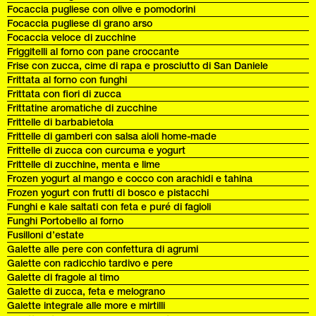
Focaccia pugliese con olive e pomodorini
Focaccia pugliese di grano arso
Focaccia veloce di zucchine
Friggitelli al forno con pane croccante
Frise con zucca, cime di rapa e prosciutto di San Daniele
Frittata al forno con funghi
Frittata con fiori di zucca
Frittatine aromatiche di zucchine
Frittelle di barbabietola
Frittelle di gamberi con salsa aioli home-made
Frittelle di zucca con curcuma e yogurt
Frittelle di zucchine, menta e lime
Frozen yogurt al mango e cocco con arachidi e tahina
Frozen yogurt con frutti di bosco e pistacchi
Funghi e kale saltati con feta e puré di fagioli
Funghi Portobello al forno
Fusilloni d’estate
Galette alle pere con confettura di agrumi
Galette con radicchio tardivo e pere
Galette di fragole al timo
Galette di zucca, feta e melograno
Galette integrale alle more e mirtilli