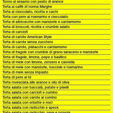
Tonno al sesamo con pesto di arance
Torta al caffè di nonna Marghe
Torta al cioccolato, ricotta e cachi
Torta con pere al rosmarino e cioccolato
Torta di albicocche con mandorle e cardamomo
Torta di broccoli, ricotta e crumble salato
Torta di carciofi
Torta di carote American Style
Torta di carote senza zucchero
Torta di carote, pistacchi e cardamomo
Torta di fragole con crumble di grano saraceno e mandorle
Torta di fragole, limone, pepe e basilico
Torta di mele con limone, zenzero e cannella
Torta di mele con mandorle, nocciole e rosmarino
Torta di mele senza impasto
Torta di pere al té
Torta rovesciata alle arance e olio di oliva
Torta salata con baccalà, patate e piselli
Torta salata con carciofi e cumino
Torta salata con carote al cumino
Torta salata con erbette e noci
Torta salata con radicchio e speck
Torta salata con radicchio, pere e provola