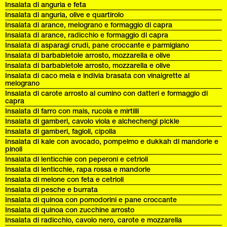
Insalata di anguria e feta
Insalata di anguria, olive e quartirolo
Insalata di arance, melograno e formaggio di capra
Insalata di arance, radicchio e formaggio di capra
Insalata di asparagi crudi, pane croccante e parmigiano
Insalata di barbabietole arrosto, mozzarella e olive
Insalata di barbabietole arrosto, mozzarella e olive
Insalata di caco mela e indivia brasata con vinaigrette al
melograno
Insalata di carote arrosto al cumino con datteri e formaggio di
capra
Insalata di farro con mais, rucola e mirtilli
Insalata di gamberi, cavolo viola e alchechengi pickle
Insalata di gamberi, fagioli, cipolla
Insalata di kale con avocado, pompelmo e dukkah di mandorle e
pinoli
Insalata di lenticchie con peperoni e cetrioli
Insalata di lenticchie, rapa rossa e mandorle
Insalata di melone con feta e cetrioli
Insalata di pesche e burrata
Insalata di quinoa con pomodorini e pane croccante
Insalata di quinoa con zucchine arrosto
Insalata di radicchio, cavolo nero, carote e mozzarella