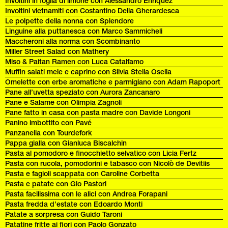
Involtini in foglia di limone con Alessandro Enriquez
Involtini vietnamiti con Costantino Della Gherardesca
Le polpette della nonna con Splendore
Linguine alla puttanesca con Marco Sammicheli
Maccheroni alla norma con Scombinanto
Miller Street Salad con Mathery
Miso & Paitan Ramen con Luca Catalfamo
Muffin salati mele e caprino con Silvia Stella Osella
Omelette con erbe aromatiche e parmigiano con Adam Rapoport
Pane all’uvetta speziato con Aurora Zancanaro
Pane e Salame con Olimpia Zagnoli
Pane fatto in casa con pasta madre con Davide Longoni
Panino imbottito con Pavé
Panzanella con Tourdefork
Pappa gialla con Gianluca Biscalchin
Pasta al pomodoro e finocchietto selvatico con Licia Fertz
Pasta con rucola, pomodorini e tabasco con Nicolò de Devitiis
Pasta e fagioli scappata con Caroline Corbetta
Pasta e patate con Gio Pastori
Pasta facilissima con le alici con Andrea Forapani
Pasta fredda d’estate con Edoardo Monti
Patate a sorpresa con Guido Taroni
Patatine fritte ai fiori con Paolo Gonzato