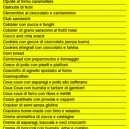
Cipolle al forno caramellate
Clafoutis di fichi
Clementine al cioccolato e cardamomo
Club sandwich
Cobbler con zucca e funghi
Cobbler di grano saraceno ai frutti rossi
Cocco and chia snack
Cookies con gocce di cioccolato (senza burro)
Cookies integrali con cioccolato e tahina
Corn bread
Cornbread con peperoncino e formaggio
Cosce di pollo con piselli e piattoni
Cosciotto di agnello speziato al forno
Cosmopolitan
Cous cous con asparagi e pollo allo zafferano
Cous Cous con burrata e tartare di gamberi
Cous cous di farro con ribes e mirtilli
Cozze gratinate con provola e capperi
Cracker di semi senza glutine
Crackers home-made con timo e sesamo
Crema aromatica di zucca e castagne
Crema di asparagi, baccalà e ceci croccanti
Crema di broccoli con burrata, erbe e cumino