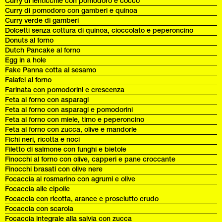
Curry di lenticchie con pomodoro e cocco
Curry di pomodoro con gamberi e quinoa
Curry verde di gamberi
Dolcetti senza cottura di quinoa, cioccolato e peperoncino
Donuts al forno
Dutch Pancake al forno
Egg in a hole
Fake Panna cotta al sesamo
Falafel al forno
Farinata con pomodorini e crescenza
Feta al forno con asparagi
Feta al forno con asparagi e pomodorini
Feta al forno con miele, timo e peperoncino
Feta al forno con zucca, olive e mandorle
Fichi neri, ricotta e noci
Filetto di salmone con funghi e bietole
Finocchi al forno con olive, capperi e pane croccante
Finocchi brasati con olive nere
Focaccia al rosmarino con agrumi e olive
Focaccia alle cipolle
Focaccia con ricotta, arance e prosciutto crudo
Focaccia con scarola
Focaccia integrale alla salvia con zucca