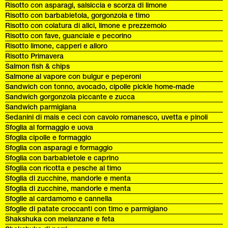
Risotto con asparagi, salsiccia e scorza di limone
Risotto con barbabietola, gorgonzola e timo
Risotto con colatura di alici, limone e prezzemolo
Risotto con fave, guanciale e pecorino
Risotto limone, capperi e alloro
Risotto Primavera
Salmon fish & chips
Salmone al vapore con bulgur e peperoni
Sandwich con tonno, avocado, cipolle pickle home-made
Sandwich gorgonzola piccante e zucca
Sandwich parmigiana
Sedanini di mais e ceci con cavolo romanesco, uvetta e pinoli
Sfoglia al formaggio e uova
Sfoglia cipolle e formaggio
Sfoglia con asparagi e formaggio
Sfoglia con barbabietole e caprino
Sfoglia con ricotta e pesche al timo
Sfoglia di zucchine, mandorle e menta
Sfoglia di zucchine, mandorle e menta
Sfoglie al cardamomo e cannella
Sfoglie di patate croccanti con timo e parmigiano
Shakshuka con melanzane e feta