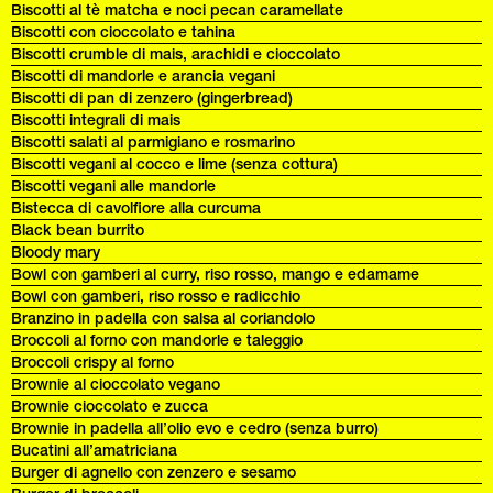
Biscotti al tè matcha e noci pecan caramellate
Biscotti con cioccolato e tahina
Biscotti crumble di mais, arachidi e cioccolato
Biscotti di mandorle e arancia vegani
Biscotti di pan di zenzero (gingerbread)
Biscotti integrali di mais
Biscotti salati al parmigiano e rosmarino
Biscotti vegani al cocco e lime (senza cottura)
Biscotti vegani alle mandorle
Bistecca di cavolfiore alla curcuma
Black bean burrito
Bloody mary
Bowl con gamberi al curry, riso rosso, mango e edamame
Bowl con gamberi, riso rosso e radicchio
Branzino in padella con salsa al coriandolo
Broccoli al forno con mandorle e taleggio
Broccoli crispy al forno
Brownie al cioccolato vegano
Brownie cioccolato e zucca
Brownie in padella all’olio evo e cedro (senza burro)
Bucatini all’amatriciana
Burger di agnello con zenzero e sesamo