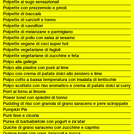
Polpette al sugo sensazionali
Polpette con prezzemolo e pinoli
Polpette di baccalà
Polpette di carciofi e tonno
Polpette di cavolfiori
Polpette di melanzane e parmigiano
Polpette di pollo con salsa al sesamo
Polpette vegane di ceci super hot
Polpette vegetariane di fagioli
Polpette vegetariane di zucchine e feta
Polpo alla gallega
Polpo alla piastra con purè al lime
Polpo con crema di patate dolci allo zenzero e lime
Polpo cotto a bassa temperatura con insalata di lenticchie
Polpo scottato con riso aromatico e crema di patate dolci al curry
Porri al forno al limone
Power bowl con spiedini di tonno
Pudding di riso con granola di grano saraceno e pere sciroppate
Pumpkin Pie
Purè fave e cicoria
Purea di barbabietole con yogurt e za’atar
Quiche di grano saraceno con zucchine e caprino
Quinoa bowl con uova, broccoli e zucca