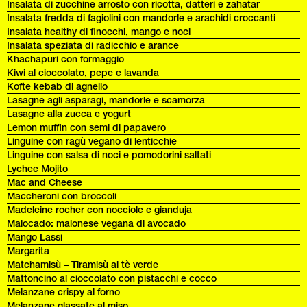
Insalata di zucchine arrosto con ricotta, datteri e zahatar
Insalata fredda di fagiolini con mandorle e arachidi croccanti
Insalata healthy di finocchi, mango e noci
Insalata speziata di radicchio e arance
Khachapuri con formaggio
Kiwi al cioccolato, pepe e lavanda
Kofte kebab di agnello
Lasagne agli asparagi, mandorle e scamorza
Lasagne alla zucca e yogurt
Lemon muffin con semi di papavero
Linguine con ragù vegano di lenticchie
Linguine con salsa di noci e pomodorini saltati
Lychee Mojito
Mac and Cheese
Maccheroni con broccoli
Madeleine rocher con nocciole e gianduja
Maiocado: maionese vegana di avocado
Mango Lassi
Margarita
Matchamisù – Tiramisù al tè verde
Mattoncino al cioccolato con pistacchi e cocco
Melanzane crispy al forno
Melanzane glassate al miso