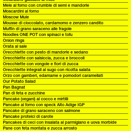
Mele al forno con crumble di semi e mandorle
Moscardini al forno
Moscow Mule
Mousse di cioccolato, cardamomo e zenzero candito
Muffin di grano saraceno alle fragole
Noodles ONE POT con spinaci e tofu
Onion rings
Orata al sale
Orecchiette con pesto di mandorle e sedano
Orecchiette con salsiccia, zucca e broccoli
Orecchiette con vongole e fiori di zucca
Orecchiette integrali al sugo con ricotta salata
Orzo con gamberi, edamame e pomodori caramellati
Our Potato Salad
Pan Bagnat
Pan di feta e zucchine
Pancake (vegani) al cocco e mirtilli
Pancake al forno con speck Alto Adige IGP
Pancake di grano saraceno con salmone
Pancake proteici di carote
Pancakes di ceci con insalata al parmigiano e uova morbide
Pane con feta montata e zucca arrosto