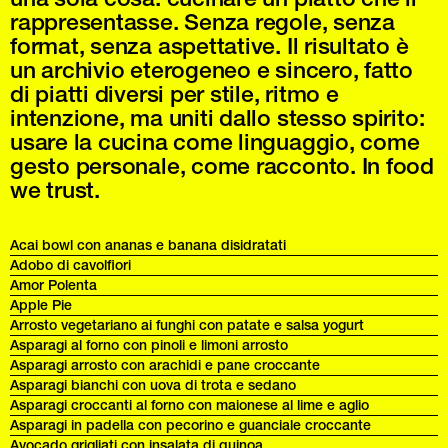
rappresentasse. Senza regole, senza
format, senza aspettative. Il risultato è
un archivio eterogeneo e sincero, fatto
di piatti diversi per stile, ritmo e
intenzione, ma uniti dallo stesso spirito:
usare la cucina come linguaggio, come
gesto personale, come racconto. In food
we trust.
Acai bowl con ananas e banana disidratati
Adobo di cavolfiori
Amor Polenta
Apple Pie
Arrosto vegetariano ai funghi con patate e salsa yogurt
Asparagi al forno con pinoli e limoni arrosto
Asparagi arrosto con arachidi e pane croccante
Asparagi bianchi con uova di trota e sedano
Asparagi croccanti al forno con maionese al lime e aglio
Asparagi in padella con pecorino e guanciale croccante
Avocado grigliati con insalata di quinoa