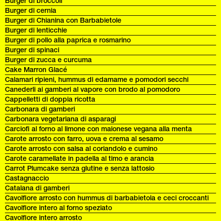
Burger di broccoli
Burger di cernia
Burger di Chianina con Barbabietole
Burger di lenticchie
Burger di pollo alla paprica e rosmarino
Burger di spinaci
Burger di zucca e curcuma
Cake Marron Glacé
Calamari ripieni, hummus di edamame e pomodori secchi
Canederli ai gamberi al vapore con brodo al pomodoro
Cappelletti di doppia ricotta
Carbonara di gamberi
Carbonara vegetariana di asparagi
Carciofi al forno al limone con maionese vegana alla menta
Carote arrosto con farro, uova e crema al sesamo
Carote arrosto con salsa al coriandolo e cumino
Carote caramellate in padella al timo e arancia
Carrot Plumcake senza glutine e senza lattosio
Castagnaccio
Catalana di gamberi
Cavolfiore arrosto con hummus di barbabietola e ceci croccanti
Cavolfiore intero al forno speziato
Cavolfiore intero arrosto