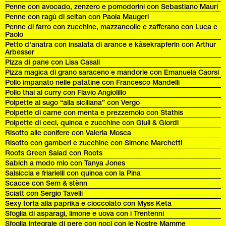
Penne con avocado, zenzero e pomodorini con Sebastiano Mauri
Penne con ragù di seitan con Paola Maugeri
Penne di farro con zucchine, mazzancolle e zafferano con Luca e
Paolo
Petto d'anatra con insalata di arance e kàsekrapferln con Arthur
Arbesser
Pizza di pane con Lisa Casali
Pizza magica di grano saraceno e mandorle con Emanuela Caorsi
Pollo impanato nelle patatine con Francesco Mandelli
Pollo thai al curry con Flavio Angiolillo
Polpette al sugo “alla siciliana” con Vergo
Polpette di carne con menta e prezzemolo con Stathis
Polpette di ceci, quinoa e zucchine con Giuli & Giordi
Risotto alle conifere con Valeria Mosca
Risotto con gamberi e zucchine con Simone Marchetti
Roots Green Salad con Roots
Sabich a modo mio con Tanya Jones
Salsiccia e friarielli con quinoa con la Pina
Scacce con Sem & stènn
Sciatt con Sergio Tavelli
Sexy torta alla paprika e cioccolato con Myss Keta
Sfoglia di asparagi, limone e uova con i Trentenni
Sfoglia integrale di pere con noci con le Nostre Mamme