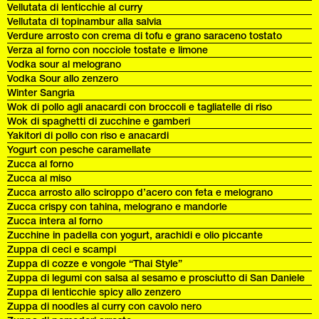
Vellutata di lenticchie al curry
Vellutata di topinambur alla salvia
Verdure arrosto con crema di tofu e grano saraceno tostato
Verza al forno con nocciole tostate e limone
Vodka sour al melograno
Vodka Sour allo zenzero
Winter Sangria
Wok di pollo agli anacardi con broccoli e tagliatelle di riso
Wok di spaghetti di zucchine e gamberi
Yakitori di pollo con riso e anacardi
Yogurt con pesche caramellate
Zucca al forno
Zucca al miso
Zucca arrosto allo sciroppo d’acero con feta e melograno
Zucca crispy con tahina, melograno e mandorle
Zucca intera al forno
Zucchine in padella con yogurt, arachidi e olio piccante
Zuppa di ceci e scampi
Zuppa di cozze e vongole “Thai Style”
Zuppa di legumi con salsa al sesamo e prosciutto di San Daniele
Zuppa di lenticchie spicy allo zenzero
Zuppa di noodles al curry con cavolo nero