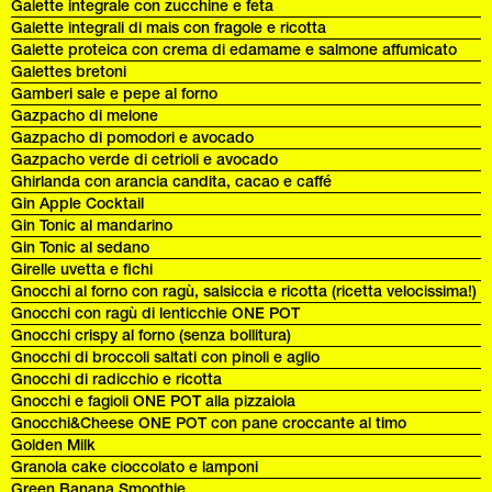
Galette integrale con zucchine e feta
Galette integrali di mais con fragole e ricotta
Galette proteica con crema di edamame e salmone affumicato
Galettes bretoni
Gamberi sale e pepe al forno
Gazpacho di melone
Gazpacho di pomodori e avocado
Gazpacho verde di cetrioli e avocado
Ghirlanda con arancia candita, cacao e caffé
Gin Apple Cocktail
Gin Tonic al mandarino
Gin Tonic al sedano
Girelle uvetta e fichi
Gnocchi al forno con ragù, salsiccia e ricotta (ricetta velocissima!)
Gnocchi con ragù di lenticchie ONE POT
Gnocchi crispy al forno (senza bollitura)
Gnocchi di broccoli saltati con pinoli e aglio
Gnocchi di radicchio e ricotta
Gnocchi e fagioli ONE POT alla pizzaiola
Gnocchi&Cheese ONE POT con pane croccante al timo
Golden Milk
Granola cake cioccolato e lamponi
Green Banana Smoothie