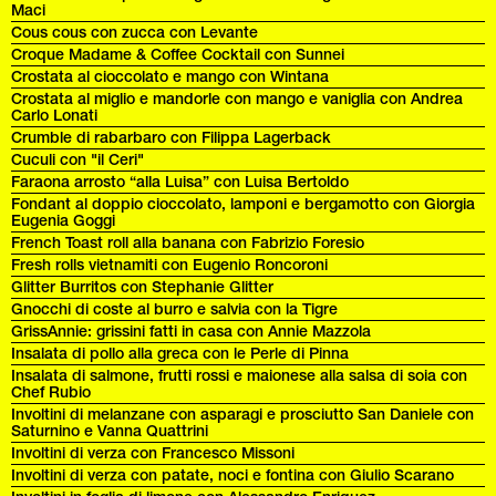
Maci
Cous cous con zucca con Levante
Croque Madame & Coffee Cocktail con Sunnei
Crostata al cioccolato e mango con Wintana
Crostata al miglio e mandorle con mango e vaniglia con Andrea
Carlo Lonati
Crumble di rabarbaro con Filippa Lagerback
Cuculi con "il Ceri"
Faraona arrosto “alla Luisa” con Luisa Bertoldo
Fondant al doppio cioccolato, lamponi e bergamotto con Giorgia
Eugenia Goggi
French Toast roll alla banana con Fabrizio Foresio
Fresh rolls vietnamiti con Eugenio Roncoroni
Glitter Burritos con Stephanie Glitter
Gnocchi di coste al burro e salvia con la Tigre
GrissAnnie: grissini fatti in casa con Annie Mazzola
Insalata di pollo alla greca con le Perle di Pinna
Insalata di salmone, frutti rossi e maionese alla salsa di soia con
Chef Rubio
Involtini di melanzane con asparagi e prosciutto San Daniele con
Saturnino e Vanna Quattrini
Involtini di verza con Francesco Missoni
Involtini di verza con patate, noci e fontina con Giulio Scarano