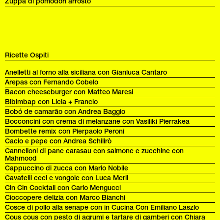
Zuppa di pomodori arrosto
Ricette Ospiti
Anelletti al forno alla siciliana con Gianluca Cantaro
Arepas con Fernando Cobelo
Bacon cheeseburger con Matteo Maresi
Bibimbap con Licia + Francio
Bobó de camarão con Andrea Baggio
Bocconcini con crema di melanzane con Vasiliki Pierrakea
Bombette remix con Pierpaolo Peroni
Cacio e pepe con Andrea Schilirò
Cannelloni di pane carasau con salmone e zucchine con
Mahmood
Cappuccino di zucca con Mario Nobile
Cavatelli ceci e vongole con Luca Merli
Cin Cin Cocktail con Carlo Mengucci
Cioccopere delizia con Marco Bianchi
Cosce di pollo alla senape con in Cucina Con Emiliano Laszlo
Cous cous con pesto di agrumi e tartare di gamberi con Chiara