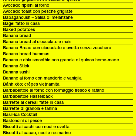
Avocado ripieni al forno
Avocado toast con pesche grigliate
Babaganoush – Salsa di melanzane
Bagel fatto in casa
Baked potatoes
Banana bread
Banana bread al cioccolato e mais
Banana Bread con cioccolato e uvetta senza zucchero
Banana bread hummus
Banana e chia smoothie con granola di quinoa home-made
Banana Stick
Banana sushi
Banane al forno con mandorle e vaniglia
Bánh xèo: crêpes vietnamita
Barbabietole al forno con formaggio fresco e rafano
Barbabietole Hasselback
Barrette ai cereali fatte in casa
Barrette di granola e tahina
Basil-ica Cocktail
Bastoncini di pesce
Biscotti ai cachi con noci e uvetta
Biscotti al cacao, noci e rosmarino