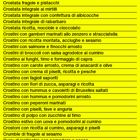
Crostata fragole e pistacchi
Crostata integrale ai mirtilli
Crostata integrale con confettura di albicocche
Crostata integrale di rabarbaro
Crostata ricotta, nocciole e cioccolato
Crostini con gamberi marinati allo zenzero e stracciatella
Crostini con ricotta montata, acciughe e sesamo
Crostini con salmone e finocchi arrosto
Crostini di broccoli con salsa agrodolce al cumino
Crostino ai funghi, timo e formaggio di capra
Crostino con carote arrosto, crema di anacardi e olive
Crostino con crema di piselli, ricotta e pesche
Crostino con fagioli saporiti
Crostino con fiori di zucca, asparagi e ricotta
Crostino con hummus e cavoletti di Bruxelles saltati
Crostino con hummus e pomodorini arrosto
Crostino con peperoni marinati
Crostino con piselli, fave e anguria
Crostino di polpo con zucchine al timo
Crostino estivo con uova e pomodorini al cumino
Crostoni con ricotta al cumino, asparagi e piselli
Crumble di fragole al sesamo