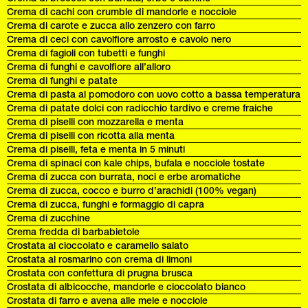
Crema di cachi con crumble di mandorle e nocciole
Crema di carote e zucca allo zenzero con farro
Crema di ceci con cavolfiore arrosto e cavolo nero
Crema di fagioli con tubetti e funghi
Crema di funghi e cavolfiore all’alloro
Crema di funghi e patate
Crema di pasta al pomodoro con uovo cotto a bassa temperatura
Crema di patate dolci con radicchio tardivo e creme fraiche
Crema di piselli con mozzarella e menta
Crema di piselli con ricotta alla menta
Crema di piselli, feta e menta in 5 minuti
Crema di spinaci con kale chips, bufala e nocciole tostate
Crema di zucca con burrata, noci e erbe aromatiche
Crema di zucca, cocco e burro d’arachidi (100% vegan)
Crema di zucca, funghi e formaggio di capra
Crema di zucchine
Crema fredda di barbabietole
Crostata al cioccolato e caramello salato
Crostata al rosmarino con crema di limoni
Crostata con confettura di prugna brusca
Crostata di albicocche, mandorle e cioccolato bianco
Crostata di farro e avena alle mele e nocciole