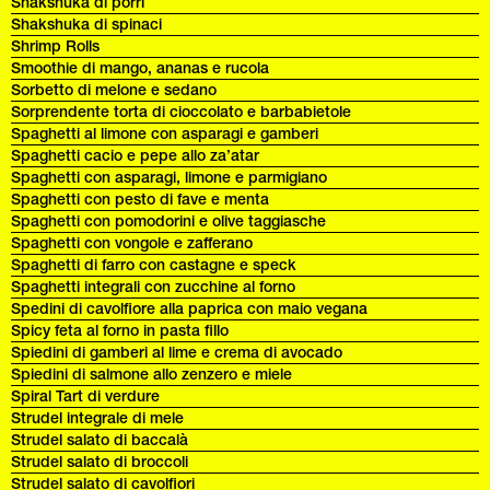
Shakshuka di porri
Shakshuka di spinaci
Shrimp Rolls
Smoothie di mango, ananas e rucola
Sorbetto di melone e sedano
Sorprendente torta di cioccolato e barbabietole
Spaghetti al limone con asparagi e gamberi
Spaghetti cacio e pepe allo za’atar
Spaghetti con asparagi, limone e parmigiano
Spaghetti con pesto di fave e menta
Spaghetti con pomodorini e olive taggiasche
Spaghetti con vongole e zafferano
Spaghetti di farro con castagne e speck
Spaghetti integrali con zucchine al forno
Spedini di cavolfiore alla paprica con maio vegana
Spicy feta al forno in pasta fillo
Spiedini di gamberi al lime e crema di avocado
Spiedini di salmone allo zenzero e miele
Spiral Tart di verdure
Strudel integrale di mele
Strudel salato di baccalà
Strudel salato di broccoli
Strudel salato di cavolfiori