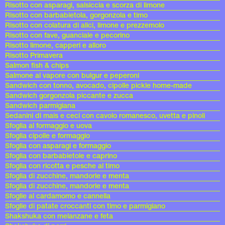
Risotto con asparagi, salsiccia e scorza di limone
Risotto con barbabietola, gorgonzola e timo
Risotto con colatura di alici, limone e prezzemolo
Risotto con fave, guanciale e pecorino
Risotto limone, capperi e alloro
Risotto Primavera
Salmon fish & chips
Salmone al vapore con bulgur e peperoni
Sandwich con tonno, avocado, cipolle pickle home-made
Sandwich gorgonzola piccante e zucca
Sandwich parmigiana
Sedanini di mais e ceci con cavolo romanesco, uvetta e pinoli
Sfoglia al formaggio e uova
Sfoglia cipolle e formaggio
Sfoglia con asparagi e formaggio
Sfoglia con barbabietole e caprino
Sfoglia con ricotta e pesche al timo
Sfoglia di zucchine, mandorle e menta
Sfoglia di zucchine, mandorle e menta
Sfoglie al cardamomo e cannella
Sfoglie di patate croccanti con timo e parmigiano
Shakshuka con melanzane e feta