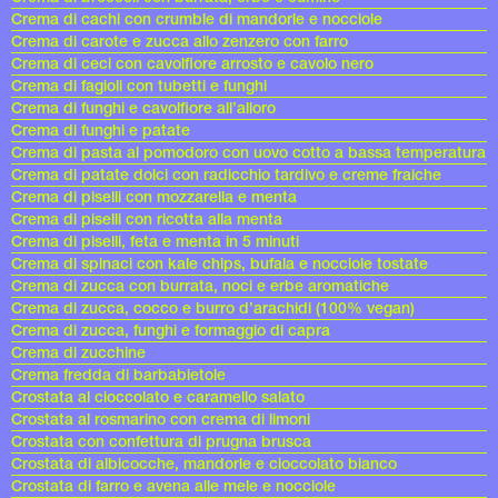
Crema di cachi con crumble di mandorle e nocciole
Crema di carote e zucca allo zenzero con farro
Crema di ceci con cavolfiore arrosto e cavolo nero
Crema di fagioli con tubetti e funghi
Crema di funghi e cavolfiore all’alloro
Crema di funghi e patate
Crema di pasta al pomodoro con uovo cotto a bassa temperatura
Crema di patate dolci con radicchio tardivo e creme fraiche
Crema di piselli con mozzarella e menta
Crema di piselli con ricotta alla menta
Crema di piselli, feta e menta in 5 minuti
Crema di spinaci con kale chips, bufala e nocciole tostate
Crema di zucca con burrata, noci e erbe aromatiche
Crema di zucca, cocco e burro d’arachidi (100% vegan)
Crema di zucca, funghi e formaggio di capra
Crema di zucchine
Crema fredda di barbabietole
Crostata al cioccolato e caramello salato
Crostata al rosmarino con crema di limoni
Crostata con confettura di prugna brusca
Crostata di albicocche, mandorle e cioccolato bianco
Crostata di farro e avena alle mele e nocciole