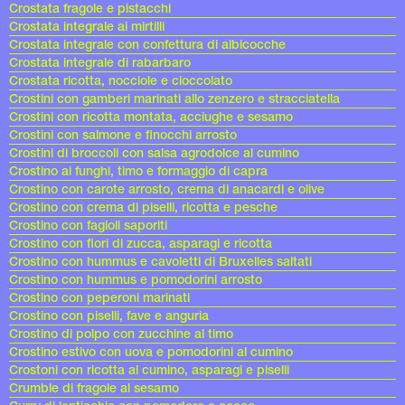
Crostata fragole e pistacchi
Crostata integrale ai mirtilli
Crostata integrale con confettura di albicocche
Crostata integrale di rabarbaro
Crostata ricotta, nocciole e cioccolato
Crostini con gamberi marinati allo zenzero e stracciatella
Crostini con ricotta montata, acciughe e sesamo
Crostini con salmone e finocchi arrosto
Crostini di broccoli con salsa agrodolce al cumino
Crostino ai funghi, timo e formaggio di capra
Crostino con carote arrosto, crema di anacardi e olive
Crostino con crema di piselli, ricotta e pesche
Crostino con fagioli saporiti
Crostino con fiori di zucca, asparagi e ricotta
Crostino con hummus e cavoletti di Bruxelles saltati
Crostino con hummus e pomodorini arrosto
Crostino con peperoni marinati
Crostino con piselli, fave e anguria
Crostino di polpo con zucchine al timo
Crostino estivo con uova e pomodorini al cumino
Crostoni con ricotta al cumino, asparagi e piselli
Crumble di fragole al sesamo