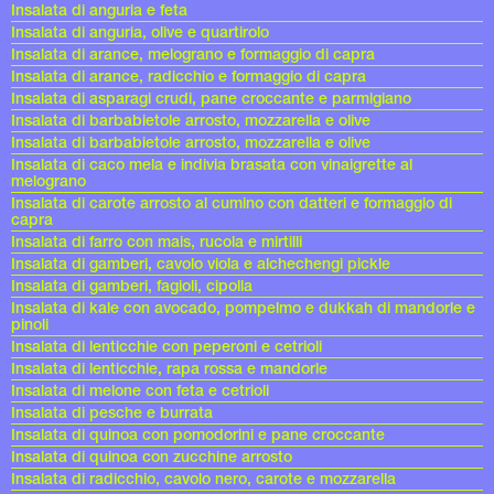
Insalata di anguria e feta
Insalata di anguria, olive e quartirolo
Insalata di arance, melograno e formaggio di capra
Insalata di arance, radicchio e formaggio di capra
Insalata di asparagi crudi, pane croccante e parmigiano
Insalata di barbabietole arrosto, mozzarella e olive
Insalata di barbabietole arrosto, mozzarella e olive
Insalata di caco mela e indivia brasata con vinaigrette al
melograno
Insalata di carote arrosto al cumino con datteri e formaggio di
capra
Insalata di farro con mais, rucola e mirtilli
Insalata di gamberi, cavolo viola e alchechengi pickle
Insalata di gamberi, fagioli, cipolla
Insalata di kale con avocado, pompelmo e dukkah di mandorle e
pinoli
Insalata di lenticchie con peperoni e cetrioli
Insalata di lenticchie, rapa rossa e mandorle
Insalata di melone con feta e cetrioli
Insalata di pesche e burrata
Insalata di quinoa con pomodorini e pane croccante
Insalata di quinoa con zucchine arrosto
Insalata di radicchio, cavolo nero, carote e mozzarella