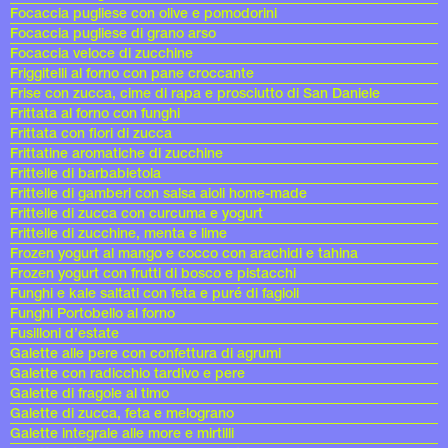
Focaccia pugliese con olive e pomodorini
Focaccia pugliese di grano arso
Focaccia veloce di zucchine
Friggitelli al forno con pane croccante
Frise con zucca, cime di rapa e prosciutto di San Daniele
Frittata al forno con funghi
Frittata con fiori di zucca
Frittatine aromatiche di zucchine
Frittelle di barbabietola
Frittelle di gamberi con salsa aioli home-made
Frittelle di zucca con curcuma e yogurt
Frittelle di zucchine, menta e lime
Frozen yogurt al mango e cocco con arachidi e tahina
Frozen yogurt con frutti di bosco e pistacchi
Funghi e kale saltati con feta e puré di fagioli
Funghi Portobello al forno
Fusilloni d’estate
Galette alle pere con confettura di agrumi
Galette con radicchio tardivo e pere
Galette di fragole al timo
Galette di zucca, feta e melograno
Galette integrale alle more e mirtilli