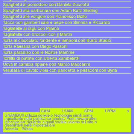
Spaghetti al pomodoro con Daniela Zuccotti
Spaghetti alla carbonara con Adam Katz Sinding
Spaghetti alle vongole con Francesco Dolfo
Tacos con gamberi sale e pepe con Simona e Riccardo
Tagliatelle al ragù con Pijama
Tagliatelle con broccoli con jj Martin
Torta al cioccolato fondente e lamponi con Burro Studio
Torta Paesana con Diego Passoni
Torta paradiso con le Nostre Mamme
Tortilla di patate con Uberta Zambeletti
Uova in camicia ripiene con Marco Maccarini
Vellutata di cavolo viola con pancetta e pistacchi con Syria
6AM
12AM
6PM
12PM
x
Archives
GNAMBOX utilizza cookie o tecnologie simili come
specificato nella politica sui cookie. Puoi trovare altre
informazioni riguardo a quali cookie usiamo sul sito o
disabilitarli nelle impostazioni
Accetta
Rifiuta