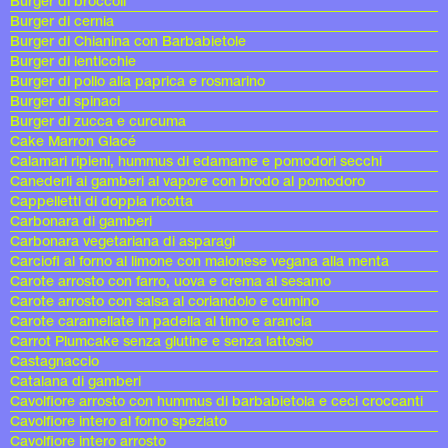
Burger di broccoli
Burger di cernia
Burger di Chianina con Barbabietole
Burger di lenticchie
Burger di pollo alla paprica e rosmarino
Burger di spinaci
Burger di zucca e curcuma
Cake Marron Glacé
Calamari ripieni, hummus di edamame e pomodori secchi
Canederli ai gamberi al vapore con brodo al pomodoro
Cappelletti di doppia ricotta
Carbonara di gamberi
Carbonara vegetariana di asparagi
Carciofi al forno al limone con maionese vegana alla menta
Carote arrosto con farro, uova e crema al sesamo
Carote arrosto con salsa al coriandolo e cumino
Carote caramellate in padella al timo e arancia
Carrot Plumcake senza glutine e senza lattosio
Castagnaccio
Catalana di gamberi
Cavolfiore arrosto con hummus di barbabietola e ceci croccanti
Cavolfiore intero al forno speziato
Cavolfiore intero arrosto