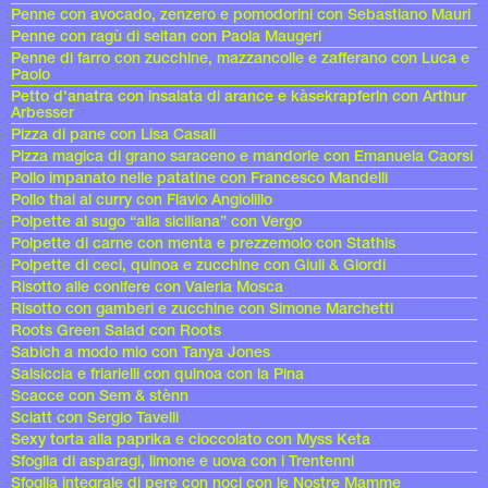
Penne con avocado, zenzero e pomodorini con Sebastiano Mauri
Penne con ragù di seitan con Paola Maugeri
Penne di farro con zucchine, mazzancolle e zafferano con Luca e
Paolo
Petto d'anatra con insalata di arance e kàsekrapferln con Arthur
Arbesser
Pizza di pane con Lisa Casali
Pizza magica di grano saraceno e mandorle con Emanuela Caorsi
Pollo impanato nelle patatine con Francesco Mandelli
Pollo thai al curry con Flavio Angiolillo
Polpette al sugo “alla siciliana” con Vergo
Polpette di carne con menta e prezzemolo con Stathis
Polpette di ceci, quinoa e zucchine con Giuli & Giordi
Risotto alle conifere con Valeria Mosca
Risotto con gamberi e zucchine con Simone Marchetti
Roots Green Salad con Roots
Sabich a modo mio con Tanya Jones
Salsiccia e friarielli con quinoa con la Pina
Scacce con Sem & stènn
Sciatt con Sergio Tavelli
Sexy torta alla paprika e cioccolato con Myss Keta
Sfoglia di asparagi, limone e uova con i Trentenni
Sfoglia integrale di pere con noci con le Nostre Mamme