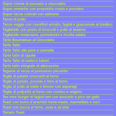
Super crema di avocado e cioccolato
Super omelette con prosciutto crudo e pecorino
Super tacos colorati con salmone
Tacos di pollo
Tacos veggie con cavolfiori arrosto, fagioli e guacamole al basilico
Tagliatelle con pesto di broccoli e pollo al sesamo
Tagliatelle melanzane, pomodorini e ricotta salata
Tarte Bourdaloue al Cioccolato
Tarte Tatin
Tarte Tatin alle pere e cannella
Tarte tatin di cipolle
Tarte Tatin di radici e tuberi
Tarte tatin integrale di albicocche
Tegame di verza al pomodoro piccante
Teglia di patate croccanti al forno
Teglia di patate, provola e timo al forno
Teglia di pollo al miele e limone con asparagi
Teglia di polpette al forno con cumino e origano
Tex-mex burger di fagioli neri con avocado e pico de gallo
Toast con burro d’arachidi home-made, marmellata e noci
Toast con zucca al forno, uova e za’atar
Tomato Toast