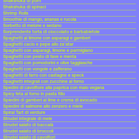
Shakshuka di porri
Shakshuka di spinaci
Shrimp Rolls
Smoothie di mango, ananas e rucola
Sorbetto di melone e sedano
Sorprendente torta di cioccolato e barbabietole
Spaghetti al limone con asparagi e gamberi
Spaghetti cacio e pepe allo za’atar
Spaghetti con asparagi, limone e parmigiano
Spaghetti con pesto di fave e menta
Spaghetti con pomodorini e olive taggiasche
Spaghetti con vongole e zafferano
Spaghetti di farro con castagne e speck
Spaghetti integrali con zucchine al forno
Spedini di cavolfiore alla paprica con maio vegana
Spicy feta al forno in pasta fillo
Spiedini di gamberi al lime e crema di avocado
Spiedini di salmone allo zenzero e miele
Spiral Tart di verdure
Strudel integrale di mele
Strudel salato di baccalà
Strudel salato di broccoli
Strudel salato di cavolfiori