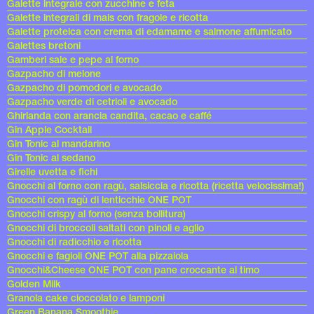
Galette integrale con zucchine e feta
Galette integrali di mais con fragole e ricotta
Galette proteica con crema di edamame e salmone affumicato
Galettes bretoni
Gamberi sale e pepe al forno
Gazpacho di melone
Gazpacho di pomodori e avocado
Gazpacho verde di cetrioli e avocado
Ghirlanda con arancia candita, cacao e caffé
Gin Apple Cocktail
Gin Tonic al mandarino
Gin Tonic al sedano
Girelle uvetta e fichi
Gnocchi al forno con ragù, salsiccia e ricotta (ricetta velocissima!)
Gnocchi con ragù di lenticchie ONE POT
Gnocchi crispy al forno (senza bollitura)
Gnocchi di broccoli saltati con pinoli e aglio
Gnocchi di radicchio e ricotta
Gnocchi e fagioli ONE POT alla pizzaiola
Gnocchi&Cheese ONE POT con pane croccante al timo
Golden Milk
Granola cake cioccolato e lamponi
Green Banana Smoothie