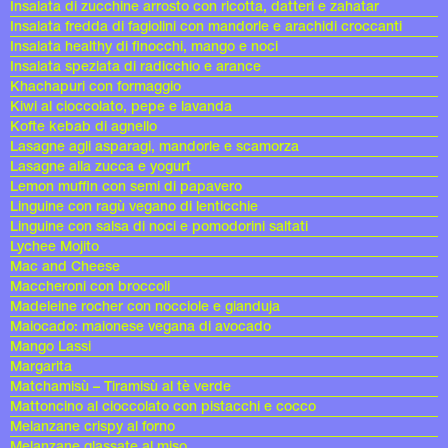
Insalata di zucchine arrosto con ricotta, datteri e zahatar
Insalata fredda di fagiolini con mandorle e arachidi croccanti
Insalata healthy di finocchi, mango e noci
Insalata speziata di radicchio e arance
Khachapuri con formaggio
Kiwi al cioccolato, pepe e lavanda
Kofte kebab di agnello
Lasagne agli asparagi, mandorle e scamorza
Lasagne alla zucca e yogurt
Lemon muffin con semi di papavero
Linguine con ragù vegano di lenticchie
Linguine con salsa di noci e pomodorini saltati
Lychee Mojito
Mac and Cheese
Maccheroni con broccoli
Madeleine rocher con nocciole e gianduja
Maiocado: maionese vegana di avocado
Mango Lassi
Margarita
Matchamisù – Tiramisù al tè verde
Mattoncino al cioccolato con pistacchi e cocco
Melanzane crispy al forno
Melanzane glassate al miso