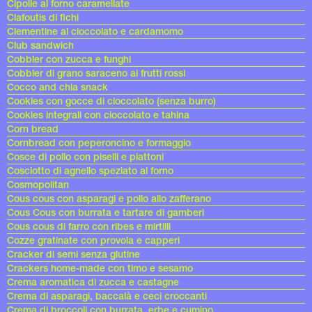
Cipolle al forno caramellate
Clafoutis di fichi
Clementine al cioccolato e cardamomo
Club sandwich
Cobbler con zucca e funghi
Cobbler di grano saraceno ai frutti rossi
Cocco and chia snack
Cookies con gocce di cioccolato (senza burro)
Cookies integrali con cioccolato e tahina
Corn bread
Cornbread con peperoncino e formaggio
Cosce di pollo con piselli e piattoni
Cosciotto di agnello speziato al forno
Cosmopolitan
Cous cous con asparagi e pollo allo zafferano
Cous Cous con burrata e tartare di gamberi
Cous cous di farro con ribes e mirtilli
Cozze gratinate con provola e capperi
Cracker di semi senza glutine
Crackers home-made con timo e sesamo
Crema aromatica di zucca e castagne
Crema di asparagi, baccalà e ceci croccanti
Crema di broccoli con burrata, erbe e cumino