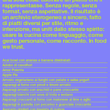
rappresentasse. Senza regole, senza
format, senza aspettative. Il risultato è
un archivio eterogeneo e sincero, fatto
di piatti diversi per stile, ritmo e
intenzione, ma uniti dallo stesso spirito:
usare la cucina come linguaggio, come
gesto personale, come racconto. In food
we trust.
Acai bowl con ananas e banana disidratati
Adobo di cavolfiori
Amor Polenta
Apple Pie
Arrosto vegetariano ai funghi con patate e salsa yogurt
Asparagi al forno con pinoli e limoni arrosto
Asparagi arrosto con arachidi e pane croccante
Asparagi bianchi con uova di trota e sedano
Asparagi croccanti al forno con maionese al lime e aglio
Asparagi in padella con pecorino e guanciale croccante
Avocado grigliati con insalata di quinoa