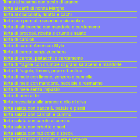
Tonno al sesamo con pesto di arance
Torta al caffè di nonna Marghe
Torta al cioccolato, ricotta e cachi
Torta con pere al rosmarino e cioccolato
Torta di albicocche con mandorle e cardamomo
Torta di broccoli, ricotta e crumble salato
Torta di carciofi
Torta di carote American Style
Torta di carote senza zucchero
Torta di carote, pistacchi e cardamomo
Torta di fragole con crumble di grano saraceno e mandorle
Torta di fragole, limone, pepe e basilico
Torta di mele con limone, zenzero e cannella
Torta di mele con mandorle, nocciole e rosmarino
Torta di mele senza impasto
Torta di pere al té
Torta rovesciata alle arance e olio di oliva
Torta salata con baccalà, patate e piselli
Torta salata con carciofi e cumino
Torta salata con carote al cumino
Torta salata con erbette e noci
Torta salata con radicchio e speck
Torta salata con radicchio, pere e provola