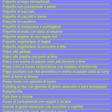
Polpette al sugo sensazionali
Polpette con prezzemolo e pinoli
Polpette di baccalà
Polpette di carciofi e tonno
Polpette di cavolfiori
Polpette di melanzane e parmigiano
Polpette di pollo con salsa al sesamo
Polpette vegane di ceci super hot
Polpette vegetariane di fagioli
Polpette vegetariane di zucchine e feta
Polpo alla gallega
Polpo alla piastra con purè al lime
Polpo con crema di patate dolci allo zenzero e lime
Polpo cotto a bassa temperatura con insalata di lenticchie
Polpo scottato con riso aromatico e crema di patate dolci al curry
Porri al forno al limone
Power bowl con spiedini di tonno
Pudding di riso con granola di grano saraceno e pere sciroppate
Pumpkin Pie
Purè fave e cicoria
Purea di barbabietole con yogurt e za’atar
Quiche di grano saraceno con zucchine e caprino
Quinoa bowl con uova, broccoli e zucca