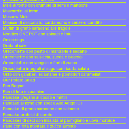
Mele al forno con crumble di semi e mandorle
Moscardini al forno
Moscow Mule
Mousse di cioccolato, cardamomo e zenzero candito
Muffin di grano saraceno alle fragole
Noodles ONE POT con spinaci e tofu
Onion rings
Orata al sale
Orecchiette con pesto di mandorle e sedano
Orecchiette con salsiccia, zucca e broccoli
Orecchiette con vongole e fiori di zucca
Orecchiette integrali al sugo con ricotta salata
Orzo con gamberi, edamame e pomodori caramellati
Our Potato Salad
Pan Bagnat
Pan di feta e zucchine
Pancake (vegani) al cocco e mirtilli
Pancake al forno con speck Alto Adige IGP
Pancake di grano saraceno con salmone
Pancake proteici di carote
Pancakes di ceci con insalata al parmigiano e uova morbide
Pane con feta montata e zucca arrosto