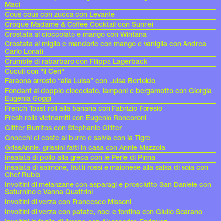
Maci
Cous cous con zucca con Levante
Croque Madame & Coffee Cocktail con Sunnei
Crostata al cioccolato e mango con Wintana
Crostata al miglio e mandorle con mango e vaniglia con Andrea
Carlo Lonati
Crumble di rabarbaro con Filippa Lagerback
Cuculi con "il Ceri"
Faraona arrosto “alla Luisa” con Luisa Bertoldo
Fondant al doppio cioccolato, lamponi e bergamotto con Giorgia
Eugenia Goggi
French Toast roll alla banana con Fabrizio Foresio
Fresh rolls vietnamiti con Eugenio Roncoroni
Glitter Burritos con Stephanie Glitter
Gnocchi di coste al burro e salvia con la Tigre
GrissAnnie: grissini fatti in casa con Annie Mazzola
Insalata di pollo alla greca con le Perle di Pinna
Insalata di salmone, frutti rossi e maionese alla salsa di soia con
Chef Rubio
Involtini di melanzane con asparagi e prosciutto San Daniele con
Saturnino e Vanna Quattrini
Involtini di verza con Francesco Missoni
Involtini di verza con patate, noci e fontina con Giulio Scarano