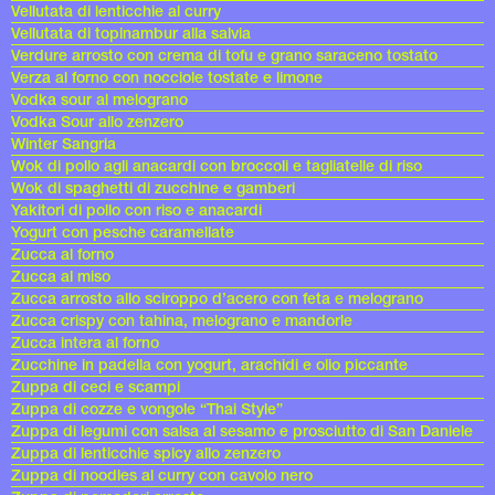
Vellutata di lenticchie al curry
Vellutata di topinambur alla salvia
Verdure arrosto con crema di tofu e grano saraceno tostato
Verza al forno con nocciole tostate e limone
Vodka sour al melograno
Vodka Sour allo zenzero
Winter Sangria
Wok di pollo agli anacardi con broccoli e tagliatelle di riso
Wok di spaghetti di zucchine e gamberi
Yakitori di pollo con riso e anacardi
Yogurt con pesche caramellate
Zucca al forno
Zucca al miso
Zucca arrosto allo sciroppo d’acero con feta e melograno
Zucca crispy con tahina, melograno e mandorle
Zucca intera al forno
Zucchine in padella con yogurt, arachidi e olio piccante
Zuppa di ceci e scampi
Zuppa di cozze e vongole “Thai Style”
Zuppa di legumi con salsa al sesamo e prosciutto di San Daniele
Zuppa di lenticchie spicy allo zenzero
Zuppa di noodles al curry con cavolo nero