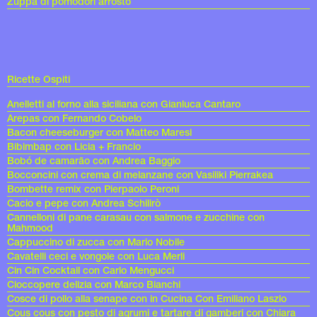
Zuppa di pomodori arrosto
Ricette Ospiti
Anelletti al forno alla siciliana con Gianluca Cantaro
Arepas con Fernando Cobelo
Bacon cheeseburger con Matteo Maresi
Bibimbap con Licia + Francio
Bobó de camarão con Andrea Baggio
Bocconcini con crema di melanzane con Vasiliki Pierrakea
Bombette remix con Pierpaolo Peroni
Cacio e pepe con Andrea Schilirò
Cannelloni di pane carasau con salmone e zucchine con
Mahmood
Cappuccino di zucca con Mario Nobile
Cavatelli ceci e vongole con Luca Merli
Cin Cin Cocktail con Carlo Mengucci
Cioccopere delizia con Marco Bianchi
Cosce di pollo alla senape con in Cucina Con Emiliano Laszlo
Cous cous con pesto di agrumi e tartare di gamberi con Chiara