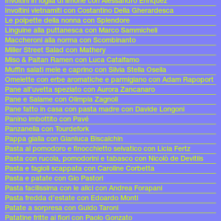
Involtini in foglia di limone con Alessandro Enriquez
Involtini vietnamiti con Costantino Della Gherardesca
Le polpette della nonna con Splendore
Linguine alla puttanesca con Marco Sammicheli
Maccheroni alla norma con Scombinanto
Miller Street Salad con Mathery
Miso & Paitan Ramen con Luca Catalfamo
Muffin salati mele e caprino con Silvia Stella Osella
Omelette con erbe aromatiche e parmigiano con Adam Rapoport
Pane all’uvetta speziato con Aurora Zancanaro
Pane e Salame con Olimpia Zagnoli
Pane fatto in casa con pasta madre con Davide Longoni
Panino imbottito con Pavé
Panzanella con Tourdefork
Pappa gialla con Gianluca Biscalchin
Pasta al pomodoro e finocchietto selvatico con Licia Fertz
Pasta con rucola, pomodorini e tabasco con Nicolò de Devitiis
Pasta e fagioli scappata con Caroline Corbetta
Pasta e patate con Gio Pastori
Pasta facilissima con le alici con Andrea Forapani
Pasta fredda d’estate con Edoardo Monti
Patate a sorpresa con Guido Taroni
Patatine fritte ai fiori con Paolo Gonzato