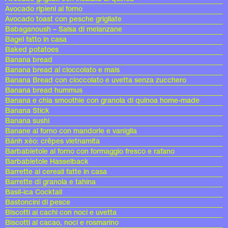
Avocado ripieni al forno
Avocado toast con pesche grigliate
Babaganoush – Salsa di melanzane
Bagel fatto in casa
Baked potatoes
Banana bread
Banana bread al cioccolato e mais
Banana Bread con cioccolato e uvetta senza zucchero
Banana bread hummus
Banana e chia smoothie con granola di quinoa home-made
Banana Stick
Banana sushi
Banane al forno con mandorle e vaniglia
Bánh xèo: crêpes vietnamita
Barbabietole al forno con formaggio fresco e rafano
Barbabietole Hasselback
Barrette ai cereali fatte in casa
Barrette di granola e tahina
Basil-ica Cocktail
Bastoncini di pesce
Biscotti ai cachi con noci e uvetta
Biscotti al cacao, noci e rosmarino