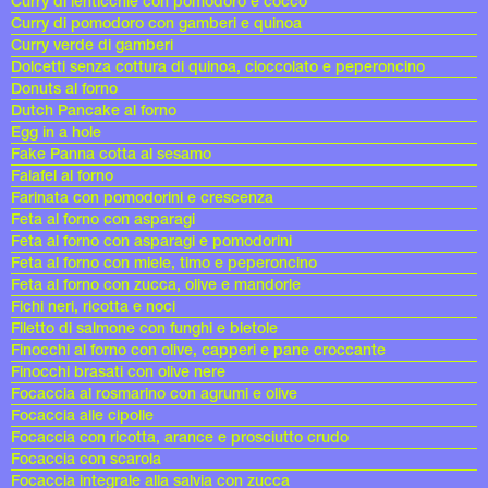
Curry di lenticchie con pomodoro e cocco
Curry di pomodoro con gamberi e quinoa
Curry verde di gamberi
Dolcetti senza cottura di quinoa, cioccolato e peperoncino
Donuts al forno
Dutch Pancake al forno
Egg in a hole
Fake Panna cotta al sesamo
Falafel al forno
Farinata con pomodorini e crescenza
Feta al forno con asparagi
Feta al forno con asparagi e pomodorini
Feta al forno con miele, timo e peperoncino
Feta al forno con zucca, olive e mandorle
Fichi neri, ricotta e noci
Filetto di salmone con funghi e bietole
Finocchi al forno con olive, capperi e pane croccante
Finocchi brasati con olive nere
Focaccia al rosmarino con agrumi e olive
Focaccia alle cipolle
Focaccia con ricotta, arance e prosciutto crudo
Focaccia con scarola
Focaccia integrale alla salvia con zucca