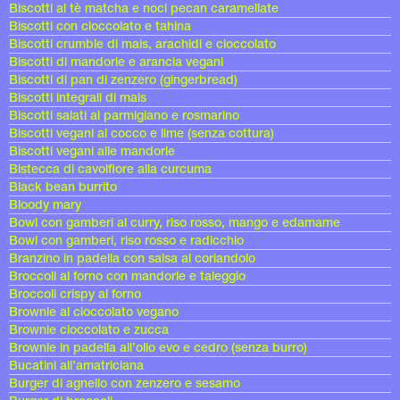
Biscotti al tè matcha e noci pecan caramellate
Biscotti con cioccolato e tahina
Biscotti crumble di mais, arachidi e cioccolato
Biscotti di mandorle e arancia vegani
Biscotti di pan di zenzero (gingerbread)
Biscotti integrali di mais
Biscotti salati al parmigiano e rosmarino
Biscotti vegani al cocco e lime (senza cottura)
Biscotti vegani alle mandorle
Bistecca di cavolfiore alla curcuma
Black bean burrito
Bloody mary
Bowl con gamberi al curry, riso rosso, mango e edamame
Bowl con gamberi, riso rosso e radicchio
Branzino in padella con salsa al coriandolo
Broccoli al forno con mandorle e taleggio
Broccoli crispy al forno
Brownie al cioccolato vegano
Brownie cioccolato e zucca
Brownie in padella all’olio evo e cedro (senza burro)
Bucatini all’amatriciana
Burger di agnello con zenzero e sesamo