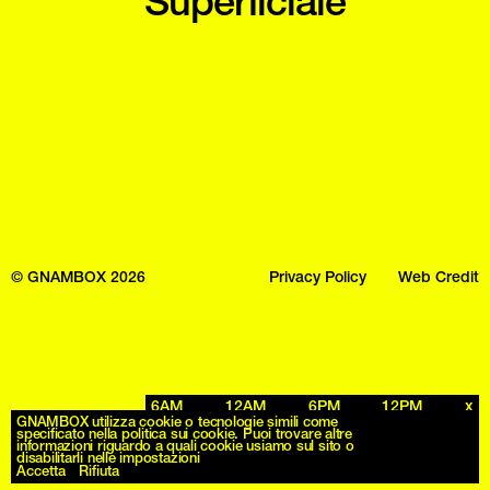
Superficiale
© GNAMBOX 2026
Privacy Policy
Web Credit
6AM
12AM
6PM
12PM
x
GNAMBOX utilizza cookie o tecnologie simili come
specificato nella politica sui cookie. Puoi trovare altre
informazioni riguardo a quali cookie usiamo sul sito o
disabilitarli nelle impostazioni
Accetta
Rifiuta