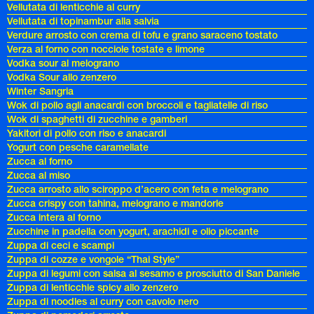
Vellutata di lenticchie al curry
Vellutata di topinambur alla salvia
Verdure arrosto con crema di tofu e grano saraceno tostato
Verza al forno con nocciole tostate e limone
Vodka sour al melograno
Vodka Sour allo zenzero
Winter Sangria
Wok di pollo agli anacardi con broccoli e tagliatelle di riso
Wok di spaghetti di zucchine e gamberi
Yakitori di pollo con riso e anacardi
Yogurt con pesche caramellate
Zucca al forno
Zucca al miso
Zucca arrosto allo sciroppo d’acero con feta e melograno
Zucca crispy con tahina, melograno e mandorle
Zucca intera al forno
Zucchine in padella con yogurt, arachidi e olio piccante
Zuppa di ceci e scampi
Zuppa di cozze e vongole “Thai Style”
Zuppa di legumi con salsa al sesamo e prosciutto di San Daniele
Zuppa di lenticchie spicy allo zenzero
Zuppa di noodles al curry con cavolo nero