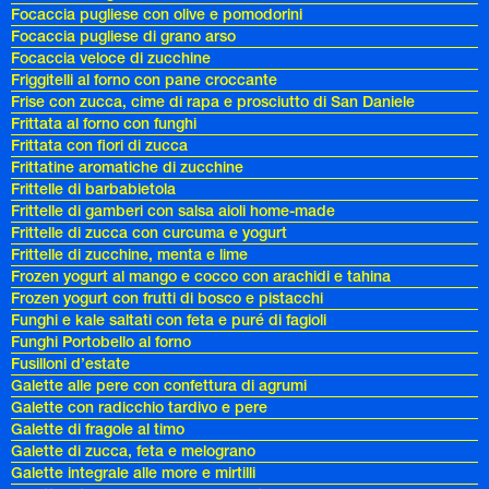
Focaccia pugliese con olive e pomodorini
Focaccia pugliese di grano arso
Focaccia veloce di zucchine
Friggitelli al forno con pane croccante
Frise con zucca, cime di rapa e prosciutto di San Daniele
Frittata al forno con funghi
Frittata con fiori di zucca
Frittatine aromatiche di zucchine
Frittelle di barbabietola
Frittelle di gamberi con salsa aioli home-made
Frittelle di zucca con curcuma e yogurt
Frittelle di zucchine, menta e lime
Frozen yogurt al mango e cocco con arachidi e tahina
Frozen yogurt con frutti di bosco e pistacchi
Funghi e kale saltati con feta e puré di fagioli
Funghi Portobello al forno
Fusilloni d’estate
Galette alle pere con confettura di agrumi
Galette con radicchio tardivo e pere
Galette di fragole al timo
Galette di zucca, feta e melograno
Galette integrale alle more e mirtilli