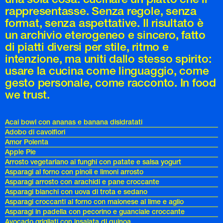
rappresentasse. Senza regole, senza
format, senza aspettative. Il risultato è
un archivio eterogeneo e sincero, fatto
di piatti diversi per stile, ritmo e
intenzione, ma uniti dallo stesso spirito:
usare la cucina come linguaggio, come
gesto personale, come racconto. In food
we trust.
Acai bowl con ananas e banana disidratati
Adobo di cavolfiori
Amor Polenta
Apple Pie
Arrosto vegetariano ai funghi con patate e salsa yogurt
Asparagi al forno con pinoli e limoni arrosto
Asparagi arrosto con arachidi e pane croccante
Asparagi bianchi con uova di trota e sedano
Asparagi croccanti al forno con maionese al lime e aglio
Asparagi in padella con pecorino e guanciale croccante
Avocado grigliati con insalata di quinoa