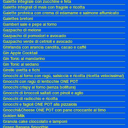
Galette integrale con zucchine e feta
Galette integrali di mais con fragole e ricotta
Galette proteica con crema di edamame e salmone affumicato
Galettes bretoni
Gamberi sale e pepe al forno
Gazpacho di melone
Gazpacho di pomodori e avocado
Gazpacho verde di cetrioli e avocado
Ghirlanda con arancia candita, cacao e caffé
Gin Apple Cocktail
Gin Tonic al mandarino
Gin Tonic al sedano
Girelle uvetta e fichi
Gnocchi al forno con ragù, salsiccia e ricotta (ricetta velocissima!)
Gnocchi con ragù di lenticchie ONE POT
Gnocchi crispy al forno (senza bollitura)
Gnocchi di broccoli saltati con pinoli e aglio
Gnocchi di radicchio e ricotta
Gnocchi e fagioli ONE POT alla pizzaiola
Gnocchi&Cheese ONE POT con pane croccante al timo
Golden Milk
Granola cake cioccolato e lamponi
Green Banana Smoothie