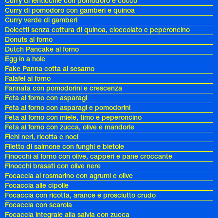
Curry di lenticchie con pomodoro e cocco
Curry di pomodoro con gamberi e quinoa
Curry verde di gamberi
Dolcetti senza cottura di quinoa, cioccolato e peperoncino
Donuts al forno
Dutch Pancake al forno
Egg in a hole
Fake Panna cotta al sesamo
Falafel al forno
Farinata con pomodorini e crescenza
Feta al forno con asparagi
Feta al forno con asparagi e pomodorini
Feta al forno con miele, timo e peperoncino
Feta al forno con zucca, olive e mandorle
Fichi neri, ricotta e noci
Filetto di salmone con funghi e bietole
Finocchi al forno con olive, capperi e pane croccante
Finocchi brasati con olive nere
Focaccia al rosmarino con agrumi e olive
Focaccia alle cipolle
Focaccia con ricotta, arance e prosciutto crudo
Focaccia con scarola
Focaccia integrale alla salvia con zucca