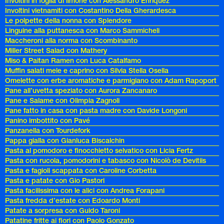
Involtini in foglia di limone con Alessandro Enriquez
Involtini vietnamiti con Costantino Della Gherardesca
Le polpette della nonna con Splendore
Linguine alla puttanesca con Marco Sammicheli
Maccheroni alla norma con Scombinanto
Miller Street Salad con Mathery
Miso & Paitan Ramen con Luca Catalfamo
Muffin salati mele e caprino con Silvia Stella Osella
Omelette con erbe aromatiche e parmigiano con Adam Rapoport
Pane all’uvetta speziato con Aurora Zancanaro
Pane e Salame con Olimpia Zagnoli
Pane fatto in casa con pasta madre con Davide Longoni
Panino imbottito con Pavé
Panzanella con Tourdefork
Pappa gialla con Gianluca Biscalchin
Pasta al pomodoro e finocchietto selvatico con Licia Fertz
Pasta con rucola, pomodorini e tabasco con Nicolò de Devitiis
Pasta e fagioli scappata con Caroline Corbetta
Pasta e patate con Gio Pastori
Pasta facilissima con le alici con Andrea Forapani
Pasta fredda d’estate con Edoardo Monti
Patate a sorpresa con Guido Taroni
Patatine fritte ai fiori con Paolo Gonzato