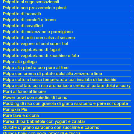
Polpette al sugo sensazionali
Polpette con prezzemolo e pinoli
Polpette di baccalà
Polpette di carciofi e tonno
Polpette di cavolfiori
Polpette di melanzane e parmigiano
Polpette di pollo con salsa al sesamo
Polpette vegane di ceci super hot
Polpette vegetariane di fagioli
Polpette vegetariane di zucchine e feta
Polpo alla gallega
Polpo alla piastra con purè al lime
Polpo con crema di patate dolci allo zenzero e lime
Polpo cotto a bassa temperatura con insalata di lenticchie
Polpo scottato con riso aromatico e crema di patate dolci al curry
Porri al forno al limone
Power bowl con spiedini di tonno
Pudding di riso con granola di grano saraceno e pere sciroppate
Pumpkin Pie
Purè fave e cicoria
Purea di barbabietole con yogurt e za’atar
Quiche di grano saraceno con zucchine e caprino
Quinoa bowl con uova, broccoli e zucca