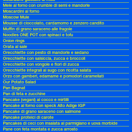
Mele al forno con crumble di semi e mandorle
Moscardini al forno
Moscow Mule
Mousse di cioccolato, cardamomo e zenzero candito
Muffin di grano saraceno alle fragole
Noodles ONE POT con spinaci e tofu
Onion rings
Orata al sale
Orecchiette con pesto di mandorle e sedano
Orecchiette con salsiccia, zucca e broccoli
Orecchiette con vongole e fiori di zucca
Orecchiette integrali al sugo con ricotta salata
Orzo con gamberi, edamame e pomodori caramellati
Our Potato Salad
Pan Bagnat
Pan di feta e zucchine
Pancake (vegani) al cocco e mirtilli
Pancake al forno con speck Alto Adige IGP
Pancake di grano saraceno con salmone
Pancake proteici di carote
Pancakes di ceci con insalata al parmigiano e uova morbide
Pane con feta montata e zucca arrosto