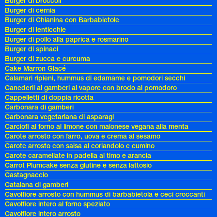
Burger di broccoli
Burger di cernia
Burger di Chianina con Barbabietole
Burger di lenticchie
Burger di pollo alla paprica e rosmarino
Burger di spinaci
Burger di zucca e curcuma
Cake Marron Glacé
Calamari ripieni, hummus di edamame e pomodori secchi
Canederli ai gamberi al vapore con brodo al pomodoro
Cappelletti di doppia ricotta
Carbonara di gamberi
Carbonara vegetariana di asparagi
Carciofi al forno al limone con maionese vegana alla menta
Carote arrosto con farro, uova e crema al sesamo
Carote arrosto con salsa al coriandolo e cumino
Carote caramellate in padella al timo e arancia
Carrot Plumcake senza glutine e senza lattosio
Castagnaccio
Catalana di gamberi
Cavolfiore arrosto con hummus di barbabietola e ceci croccanti
Cavolfiore intero al forno speziato
Cavolfiore intero arrosto