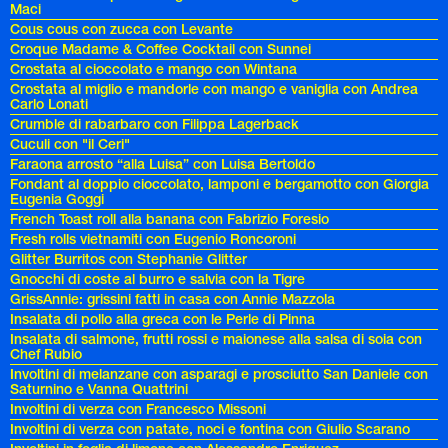
Maci
Cous cous con zucca con Levante
Croque Madame & Coffee Cocktail con Sunnei
Crostata al cioccolato e mango con Wintana
Crostata al miglio e mandorle con mango e vaniglia con Andrea
Carlo Lonati
Crumble di rabarbaro con Filippa Lagerback
Cuculi con "il Ceri"
Faraona arrosto “alla Luisa” con Luisa Bertoldo
Fondant al doppio cioccolato, lamponi e bergamotto con Giorgia
Eugenia Goggi
French Toast roll alla banana con Fabrizio Foresio
Fresh rolls vietnamiti con Eugenio Roncoroni
Glitter Burritos con Stephanie Glitter
Gnocchi di coste al burro e salvia con la Tigre
GrissAnnie: grissini fatti in casa con Annie Mazzola
Insalata di pollo alla greca con le Perle di Pinna
Insalata di salmone, frutti rossi e maionese alla salsa di soia con
Chef Rubio
Involtini di melanzane con asparagi e prosciutto San Daniele con
Saturnino e Vanna Quattrini
Involtini di verza con Francesco Missoni
Involtini di verza con patate, noci e fontina con Giulio Scarano