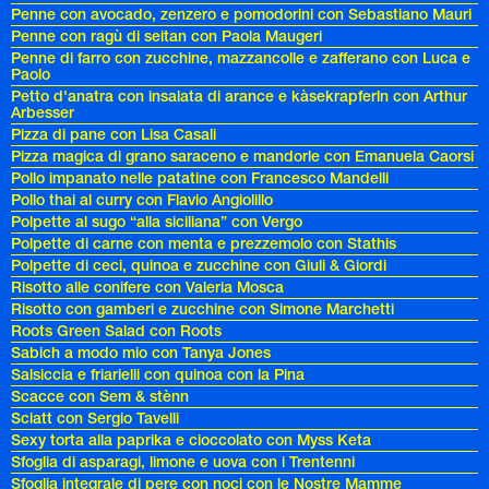
Penne con avocado, zenzero e pomodorini con Sebastiano Mauri
Penne con ragù di seitan con Paola Maugeri
Penne di farro con zucchine, mazzancolle e zafferano con Luca e
Paolo
Petto d'anatra con insalata di arance e kàsekrapferln con Arthur
Arbesser
Pizza di pane con Lisa Casali
Pizza magica di grano saraceno e mandorle con Emanuela Caorsi
Pollo impanato nelle patatine con Francesco Mandelli
Pollo thai al curry con Flavio Angiolillo
Polpette al sugo “alla siciliana” con Vergo
Polpette di carne con menta e prezzemolo con Stathis
Polpette di ceci, quinoa e zucchine con Giuli & Giordi
Risotto alle conifere con Valeria Mosca
Risotto con gamberi e zucchine con Simone Marchetti
Roots Green Salad con Roots
Sabich a modo mio con Tanya Jones
Salsiccia e friarielli con quinoa con la Pina
Scacce con Sem & stènn
Sciatt con Sergio Tavelli
Sexy torta alla paprika e cioccolato con Myss Keta
Sfoglia di asparagi, limone e uova con i Trentenni
Sfoglia integrale di pere con noci con le Nostre Mamme