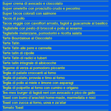
Super crema di avocado e cioccolato
Super omelette con prosciutto crudo e pecorino
Super tacos colorati con salmone
Tacos di pollo
Tacos veggie con cavolfiori arrosto, fagioli e guacamole al basilico
Tagliatelle con pesto di broccoli e pollo al sesamo
Tagliatelle melanzane, pomodorini e ricotta salata
Tarte Bourdaloue al Cioccolato
Tarte Tatin
Tarte Tatin alle pere e cannella
Tarte tatin di cipolle
Tarte Tatin di radici e tuberi
Tarte tatin integrale di albicocche
Tegame di verza al pomodoro piccante
Teglia di patate croccanti al forno
Teglia di patate, provola e timo al forno
Teglia di pollo al miele e limone con asparagi
Teglia di polpette al forno con cumino e origano
Tex-mex burger di fagioli neri con avocado e pico de gallo
Toast con burro d’arachidi home-made, marmellata e noci
Toast con zucca al forno, uova e za’atar
Tomato Toast