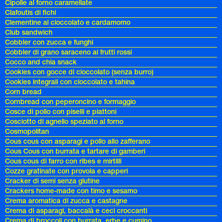
Cipolle al forno caramellate
Clafoutis di fichi
Clementine al cioccolato e cardamomo
Club sandwich
Cobbler con zucca e funghi
Cobbler di grano saraceno ai frutti rossi
Cocco and chia snack
Cookies con gocce di cioccolato (senza burro)
Cookies integrali con cioccolato e tahina
Corn bread
Cornbread con peperoncino e formaggio
Cosce di pollo con piselli e piattoni
Cosciotto di agnello speziato al forno
Cosmopolitan
Cous cous con asparagi e pollo allo zafferano
Cous Cous con burrata e tartare di gamberi
Cous cous di farro con ribes e mirtilli
Cozze gratinate con provola e capperi
Cracker di semi senza glutine
Crackers home-made con timo e sesamo
Crema aromatica di zucca e castagne
Crema di asparagi, baccalà e ceci croccanti
Crema di broccoli con burrata, erbe e cumino