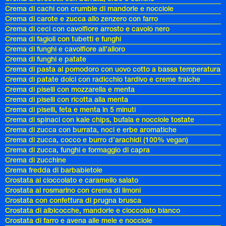
Crema di cachi con crumble di mandorle e nocciole
Crema di carote e zucca allo zenzero con farro
Crema di ceci con cavolfiore arrosto e cavolo nero
Crema di fagioli con tubetti e funghi
Crema di funghi e cavolfiore all’alloro
Crema di funghi e patate
Crema di pasta al pomodoro con uovo cotto a bassa temperatura
Crema di patate dolci con radicchio tardivo e creme fraiche
Crema di piselli con mozzarella e menta
Crema di piselli con ricotta alla menta
Crema di piselli, feta e menta in 5 minuti
Crema di spinaci con kale chips, bufala e nocciole tostate
Crema di zucca con burrata, noci e erbe aromatiche
Crema di zucca, cocco e burro d’arachidi (100% vegan)
Crema di zucca, funghi e formaggio di capra
Crema di zucchine
Crema fredda di barbabietole
Crostata al cioccolato e caramello salato
Crostata al rosmarino con crema di limoni
Crostata con confettura di prugna brusca
Crostata di albicocche, mandorle e cioccolato bianco
Crostata di farro e avena alle mele e nocciole