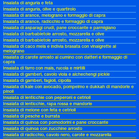
Insalata di anguria e feta
Insalata di anguria, olive e quartirolo
Insalata di arance, melograno e formaggio di capra
Insalata di arance, radicchio e formaggio di capra
Insalata di asparagi crudi, pane croccante e parmigiano
Insalata di barbabietole arrosto, mozzarella e olive
Insalata di barbabietole arrosto, mozzarella e olive
Insalata di caco mela e indivia brasata con vinaigrette al
melograno
Insalata di carote arrosto al cumino con datteri e formaggio di
capra
Insalata di farro con mais, rucola e mirtilli
Insalata di gamberi, cavolo viola e alchechengi pickle
Insalata di gamberi, fagioli, cipolla
Insalata di kale con avocado, pompelmo e dukkah di mandorle e
pinoli
Insalata di lenticchie con peperoni e cetrioli
Insalata di lenticchie, rapa rossa e mandorle
Insalata di melone con feta e cetrioli
Insalata di pesche e burrata
Insalata di quinoa con pomodorini e pane croccante
Insalata di quinoa con zucchine arrosto
Insalata di radicchio, cavolo nero, carote e mozzarella