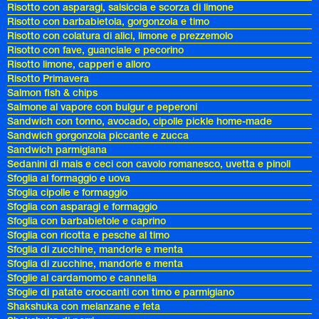
Risotto con asparagi, salsiccia e scorza di limone
Risotto con barbabietola, gorgonzola e timo
Risotto con colatura di alici, limone e prezzemolo
Risotto con fave, guanciale e pecorino
Risotto limone, capperi e alloro
Risotto Primavera
Salmon fish & chips
Salmone al vapore con bulgur e peperoni
Sandwich con tonno, avocado, cipolle pickle home-made
Sandwich gorgonzola piccante e zucca
Sandwich parmigiana
Sedanini di mais e ceci con cavolo romanesco, uvetta e pinoli
Sfoglia al formaggio e uova
Sfoglia cipolle e formaggio
Sfoglia con asparagi e formaggio
Sfoglia con barbabietole e caprino
Sfoglia con ricotta e pesche al timo
Sfoglia di zucchine, mandorle e menta
Sfoglia di zucchine, mandorle e menta
Sfoglie al cardamomo e cannella
Sfoglie di patate croccanti con timo e parmigiano
Shakshuka con melanzane e feta