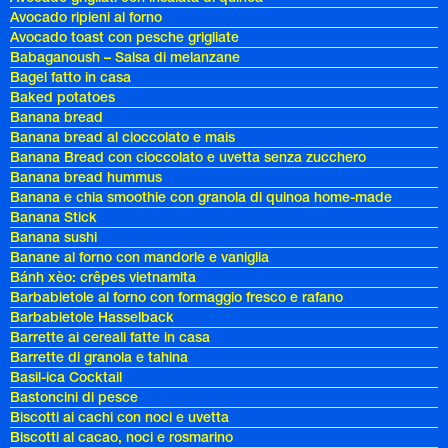
Avocado ripieni al forno
Avocado toast con pesche grigliate
Babaganoush – Salsa di melanzane
Bagel fatto in casa
Baked potatoes
Banana bread
Banana bread al cioccolato e mais
Banana Bread con cioccolato e uvetta senza zucchero
Banana bread hummus
Banana e chia smoothie con granola di quinoa home-made
Banana Stick
Banana sushi
Banane al forno con mandorle e vaniglia
Bánh xèo: crêpes vietnamita
Barbabietole al forno con formaggio fresco e rafano
Barbabietole Hasselback
Barrette ai cereali fatte in casa
Barrette di granola e tahina
Basil-ica Cocktail
Bastoncini di pesce
Biscotti ai cachi con noci e uvetta
Biscotti al cacao, noci e rosmarino