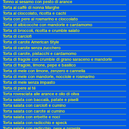
Tonno al sesamo con pesto di arance
Torta al caffè di nonna Marghe
Torta al cioccolato, ricotta e cachi
Torta con pere al rosmarino e cioccolato
Torta di albicocche con mandorle e cardamomo
Torta di broccoli, ricotta e crumble salato
Torta di carciofi
Torta di carote American Style
Torta di carote senza zucchero
Torta di carote, pistacchi e cardamomo
Torta di fragole con crumble di grano saraceno e mandorle
Torta di fragole, limone, pepe e basilico
Torta di mele con limone, zenzero e cannella
Torta di mele con mandorle, nocciole e rosmarino
Torta di mele senza impasto
Torta di pere al té
Torta rovesciata alle arance e olio di oliva
Torta salata con baccalà, patate e piselli
Torta salata con carciofi e cumino
Torta salata con carote al cumino
Torta salata con erbette e noci
Torta salata con radicchio e speck
Torta salata con radicchio, pere e provola