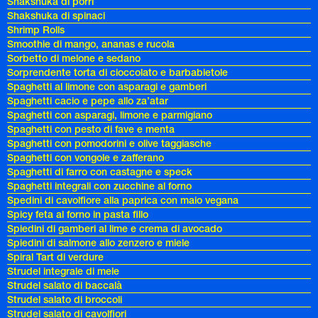
Shakshuka di porri
Shakshuka di spinaci
Shrimp Rolls
Smoothie di mango, ananas e rucola
Sorbetto di melone e sedano
Sorprendente torta di cioccolato e barbabietole
Spaghetti al limone con asparagi e gamberi
Spaghetti cacio e pepe allo za’atar
Spaghetti con asparagi, limone e parmigiano
Spaghetti con pesto di fave e menta
Spaghetti con pomodorini e olive taggiasche
Spaghetti con vongole e zafferano
Spaghetti di farro con castagne e speck
Spaghetti integrali con zucchine al forno
Spedini di cavolfiore alla paprica con maio vegana
Spicy feta al forno in pasta fillo
Spiedini di gamberi al lime e crema di avocado
Spiedini di salmone allo zenzero e miele
Spiral Tart di verdure
Strudel integrale di mele
Strudel salato di baccalà
Strudel salato di broccoli
Strudel salato di cavolfiori