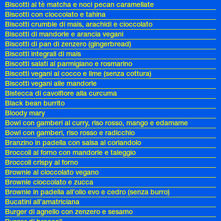
Biscotti al tè matcha e noci pecan caramellate
Biscotti con cioccolato e tahina
Biscotti crumble di mais, arachidi e cioccolato
Biscotti di mandorle e arancia vegani
Biscotti di pan di zenzero (gingerbread)
Biscotti integrali di mais
Biscotti salati al parmigiano e rosmarino
Biscotti vegani al cocco e lime (senza cottura)
Biscotti vegani alle mandorle
Bistecca di cavolfiore alla curcuma
Black bean burrito
Bloody mary
Bowl con gamberi al curry, riso rosso, mango e edamame
Bowl con gamberi, riso rosso e radicchio
Branzino in padella con salsa al coriandolo
Broccoli al forno con mandorle e taleggio
Broccoli crispy al forno
Brownie al cioccolato vegano
Brownie cioccolato e zucca
Brownie in padella all’olio evo e cedro (senza burro)
Bucatini all’amatriciana
Burger di agnello con zenzero e sesamo