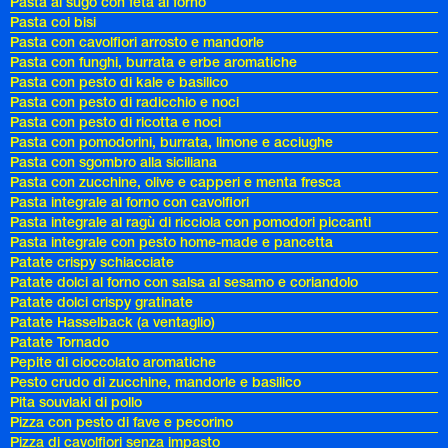
Pasta al sugo con feta al forno
Pasta coi bisi
Pasta con cavolfiori arrosto e mandorle
Pasta con funghi, burrata e erbe aromatiche
Pasta con pesto di kale e basilico
Pasta con pesto di radicchio e noci
Pasta con pesto di ricotta e noci
Pasta con pomodorini, burrata, limone e acciughe
Pasta con sgombro alla siciliana
Pasta con zucchine, olive e capperi e menta fresca
Pasta integrale al forno con cavolfiori
Pasta integrale al ragù di ricciola con pomodori piccanti
Pasta integrale con pesto home-made e pancetta
Patate crispy schiacciate
Patate dolci al forno con salsa al sesamo e coriandolo
Patate dolci crispy gratinate
Patate Hasselback (a ventaglio)
Patate Tornado
Pepite di cioccolato aromatiche
Pesto crudo di zucchine, mandorle e basilico
Pita souvlaki di pollo
Pizza con pesto di fave e pecorino
Pizza di cavolfiori senza impasto