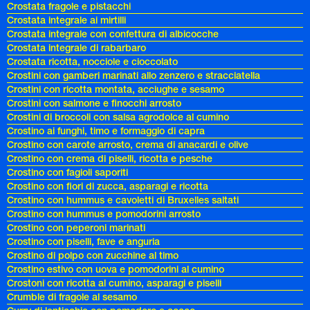
Crostata fragole e pistacchi
Crostata integrale ai mirtilli
Crostata integrale con confettura di albicocche
Crostata integrale di rabarbaro
Crostata ricotta, nocciole e cioccolato
Crostini con gamberi marinati allo zenzero e stracciatella
Crostini con ricotta montata, acciughe e sesamo
Crostini con salmone e finocchi arrosto
Crostini di broccoli con salsa agrodolce al cumino
Crostino ai funghi, timo e formaggio di capra
Crostino con carote arrosto, crema di anacardi e olive
Crostino con crema di piselli, ricotta e pesche
Crostino con fagioli saporiti
Crostino con fiori di zucca, asparagi e ricotta
Crostino con hummus e cavoletti di Bruxelles saltati
Crostino con hummus e pomodorini arrosto
Crostino con peperoni marinati
Crostino con piselli, fave e anguria
Crostino di polpo con zucchine al timo
Crostino estivo con uova e pomodorini al cumino
Crostoni con ricotta al cumino, asparagi e piselli
Crumble di fragole al sesamo