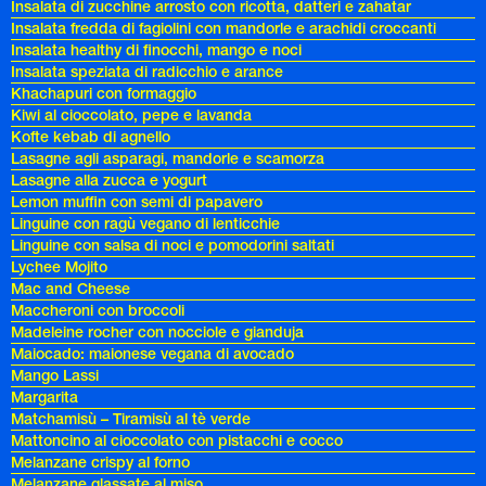
Insalata di zucchine arrosto con ricotta, datteri e zahatar
Insalata fredda di fagiolini con mandorle e arachidi croccanti
Insalata healthy di finocchi, mango e noci
Insalata speziata di radicchio e arance
Khachapuri con formaggio
Kiwi al cioccolato, pepe e lavanda
Kofte kebab di agnello
Lasagne agli asparagi, mandorle e scamorza
Lasagne alla zucca e yogurt
Lemon muffin con semi di papavero
Linguine con ragù vegano di lenticchie
Linguine con salsa di noci e pomodorini saltati
Lychee Mojito
Mac and Cheese
Maccheroni con broccoli
Madeleine rocher con nocciole e gianduja
Maiocado: maionese vegana di avocado
Mango Lassi
Margarita
Matchamisù – Tiramisù al tè verde
Mattoncino al cioccolato con pistacchi e cocco
Melanzane crispy al forno
Melanzane glassate al miso